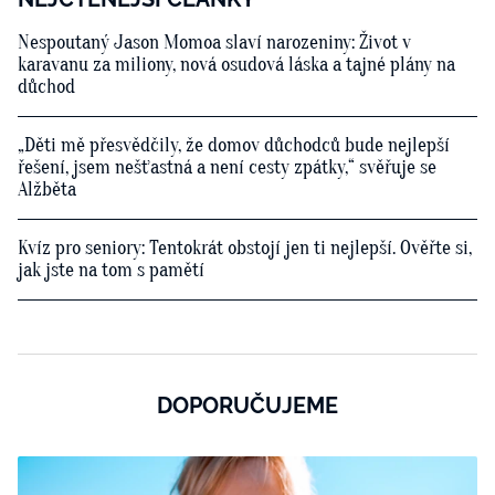
Nespoutaný Jason Momoa slaví narozeniny: Život v
karavanu za miliony, nová osudová láska a tajné plány na
důchod
„Děti mě přesvědčily, že domov důchodců bude nejlepší
řešení, jsem nešťastná a není cesty zpátky,“ svěřuje se
Alžběta
Kvíz pro seniory: Tentokrát obstojí jen ti nejlepší. Ověřte si,
jak jste na tom s pamětí
DOPORUČUJEME