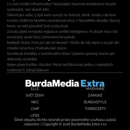
Co nosí módní influencerky? Následující barevné kombinace musíte
vyzkoušet, než skončí léto
Víkend pro sebe: 5 tipů kam vyrazit na festival, drink, rande a do kina
Kariéru Oldřicha Nového nasměroval strýc z Národního divadla: Slavný
herec se měl původně živit zcela jinak
Začala platit evropská regulace umělé inteligence. AI obsah musí být
označený, jinak hrozí astronomické pokuty
Nejlepší druhý život pro lák od okurek? Vložte do něj vejce a za pár dní
získáte výraznou chuťovku bez práce
Švestkové knedlíky z tvarohového těsta: Vyberte správný tvaroh pro
dokonalý výsledek
Srpen přeje hrášku i fazolím. Právě teď dozrávají jedny z nejlepších
rostlinných zdrojů bílkovin
ELLE
MARIANNE
SVĚT ŽENY
DÁMSKÉ
NKZ
BURDASTYLE
CHIP
TOPRECEPTY
LIFEE
Šíření obsahu těchto stránek je bez písemného souhlasu autorů
zakázáno. | Copyright © 2026 BurdaMedia Extra s.r.o