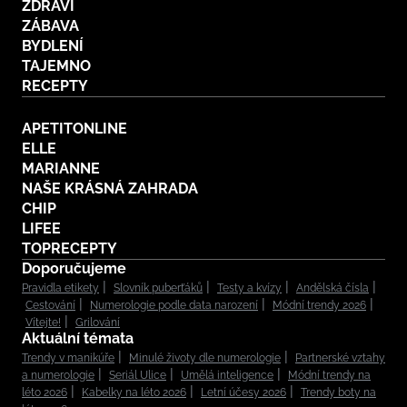
ZDRAVÍ
ZÁBAVA
BYDLENÍ
TAJEMNO
RECEPTY
APETITONLINE
ELLE
MARIANNE
NAŠE KRÁSNÁ ZAHRADA
CHIP
LIFEE
TOPRECEPTY
Doporučujeme
Pravidla etikety
Slovník puberťáků
Testy a kvízy
Andělská čísla
Cestování
Numerologie podle data narození
Módní trendy 2026
Vítejte!
Grilování
Aktuální témata
Trendy v manikúře
Minulé životy dle numerologie
Partnerské vztahy
a numerologie
Seriál Ulice
Umělá inteligence
Módní trendy na
léto 2026
Kabelky na léto 2026
Letní účesy 2026
Trendy boty na