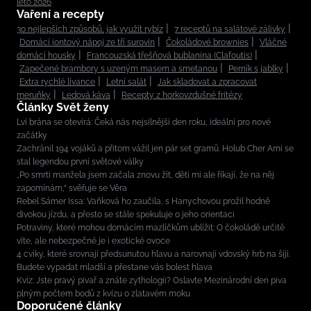
léto 2026
Vaření a recepty
30 nejlepších způsobů, jak využít rybíz
7 receptů na salátové zálivky
Domácí iontový nápoj ze tří surovin
Čokoládové brownies
Vláčné
domácí housky
Francouzská třešňová bublanina (Clafoutis)
Zapečené brambory s uzeným masem a smetanou
Perník s jablky
Extra rychlé lívance
Letní salát
Jak skladovat a zpracovat
meruňky
Ledová káva
Recepty z horkovzdušné fritézy
Články Svět ženy
Lví brána se otevírá: Čeká nás nejsilnější den roku, ideální pro nové
začátky
Zachránil 194 vojáků a přitom vážil jen pár set gramů. Holub Cher Ami se
stal legendou první světové války
„Po smrti manžela jsem začala znovu žít, děti mi ale říkají, že na něj
zapomínám,“ svěřuje se Věra
Rebel Sámer Issa: Vaňková ho zaučila, s Hanychovou prožil hodně
divokou jízdu, a přesto se stále spekuluje o jeho orientaci
Potraviny, které mohou domácím mazlíčkům ublížit: O čokoládě určitě
víte, ale nebezpečné je i exotické ovoce
4 cviky, které srovnají předsunutou hlavu a narovnají vdovský hrb na šíji.
Budete vypadat mladší a přestane vás bolest hlava
Kvíz: Jste pravý pivař a znáte zythologii? Oslavte Mezinárodní den piva
plným počtem bodů z kvízu o zlatavém moku
Doporučené články