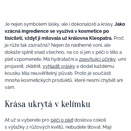
Je nejen symbolem lásky, ale i dokonalosti a krásy.
Jako
vzácná ingredience se využívá v kosmetice po
tisíciletí, vždyť ji milovala už královna Kleopatra.
Proč
je růže tak zázračná? Nejen že nádherně voní, ale
dokáže splnit snad všechno, na co si jen v péči o tělo a
pleť vzpomenete. Má hydratační a
zpevňující účinky
, umí
projasnit, zklidnit,
vyhladit vrásky
a dodat každému
kousku těla neuvěřitelný půvab. Proto je součástí
mnoha kosmetických produktů, které nesmí chybět ani
vám.
Krása ukrytá v kelímku
Ať už si vyberete pro
péči o pleť
doslova cokoli
s výtažky z růžových květů, nebudete litovat. Mají