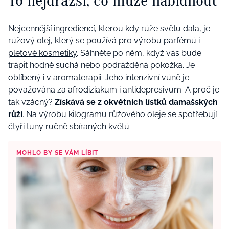
To nejdražší, co může nabídnout
Nejcennější ingrediencí, kterou kdy růže světu dala, je
růžový olej, který se používá pro výrobu parfémů i
pleťové kosmetiky
. Sáhněte po něm, když vás bude
trápit hodně suchá nebo podrážděná pokožka. Je
oblíbený i v aromaterapii. Jeho intenzivní vůně je
považována za afrodiziakum i antidepresivum. A proč je
tak vzácný?
Získává se z okvětních lístků damašských
růží
. Na výrobu kilogramu růžového oleje se spotřebují
čtyři tuny ručně sbíraných květů.
MOHLO BY SE VÁM LÍBIT