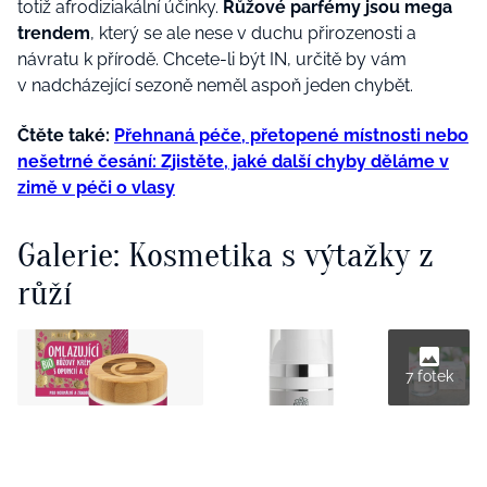
totiž afrodiziakální účinky.
Růžové parfémy jsou mega
trendem
, který se ale nese v duchu přirozenosti a
návratu k přírodě. Chcete-li být IN, určitě by vám
v nadcházející sezoně neměl aspoň jeden chybět.
Čtěte také:
Přehnaná péče, přetopené místnosti nebo
nešetrné česání: Zjistěte, jaké další chyby děláme v
zimě v péči o vlasy
Galerie: Kosmetika s výtažky z
růží
7 fotek