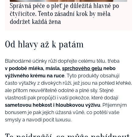
Správná péče o pleť je důležitá hlavně po
čtyřicítce. Tento zásadní krok by měla
dodržet každá žena
Od hlavy až k patám
Blahodárné účinky růží dopřejte celému tělu, třeba
v podobě mléka, másla,
sprchového gelu
nebo
výživného krému na ruce
. Tyto produkty obsahují
často výtažky z divokých růží, jež jsou na pohled křehké,
ale přitom neuvěřitelně odolné a plné síly. Stejné
vlastnosti pak propůjčí i vaší pokožce, které dodají
sametovou hebkost i hloubkovou výživu
. Příjemným
bonusem je pak jejich úžasná vůně, co potěší vaše
smysly a navodí pocit luxusu.