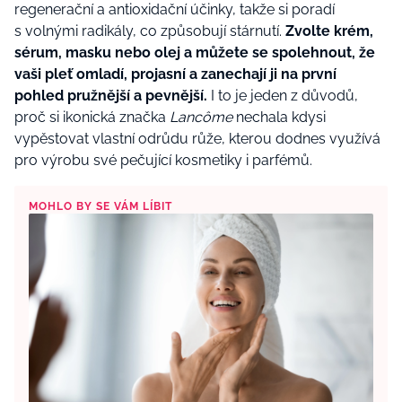
regenerační a antioxidační účinky, takže si poradí
s volnými radikály, co způsobují stárnutí.
Zvolte krém,
sérum, masku nebo olej a můžete se spolehnout, že
vaši pleť omladí, projasní a zanechají ji na první
pohled pružnější a pevnější.
I to je jeden z důvodů,
proč si ikonická značka
Lancôme
nechala kdysi
vypěstovat vlastní odrůdu růže, kterou dodnes využívá
pro výrobu své pečující kosmetiky i parfémů.
MOHLO BY SE VÁM LÍBIT