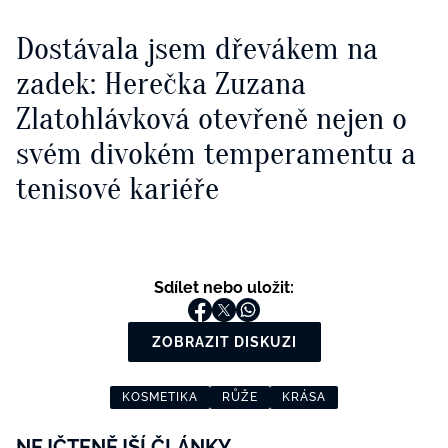
Dostávala jsem dřevákem na
zadek: Herečka Zuzana
Zlatohlávková otevřeně nejen o
svém divokém temperamentu a
tenisové kariéře
Sdílet nebo uložit:
ZOBRAZIT DISKUZI
KOSMETIKA
RŮŽE
KRÁSA
NEJČTENĚJŠÍ ČLÁNKY