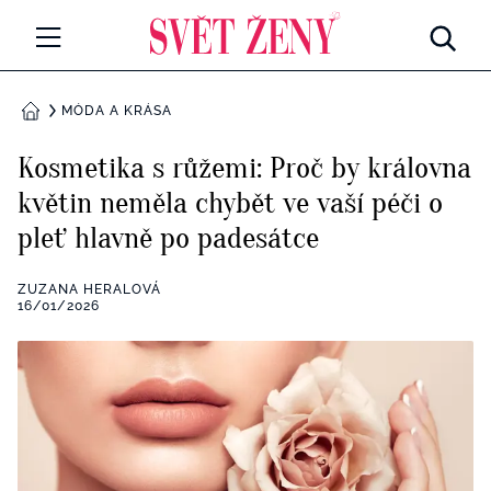
Svetzeny.cz
MÓDA A KRÁSA
MÓDA A KRÁSA
DOMŮ
CELEBRITY
Kosmetika s růžemi: Proč by královna
Všechny kategorie
květin neměla chybět ve vaší péči o
RETROHUBKY
pleť hlavně po padesátce
Rozhovory
PSYCHOLOGIE
ZUZANA HERALOVÁ
Všechny kategorie
16/01/2026
ZDRAVÍ
Seberozvoj
Všechny kategorie
ZÁBAVA
Životní styl
Všechny kategorie
BYDLENÍ
Testy a kvízy
Všechny kategorie