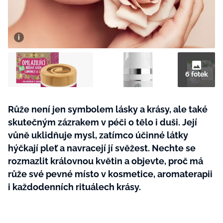
BurdaMedia
Tvoření
Extra
SVĚT ŽENY - 599 KČ
Rady a tipy
ROČNÍ PŘEDPLATNÉ SVĚT ŽENY +
SADA PRODUKTŮ MANA (10 ks)
6 fotek
Růže není jen symbolem lásky a krásy, ale také
skutečným zázrakem v péči o tělo i duši. Její
vůně uklidňuje mysl, zatímco účinné látky
hýčkají pleť a navracejí jí svěžest. Nechte se
rozmazlit královnou květin a objevte, proč má
růže své pevné místo v kosmetice, aromaterapii
i každodenních rituálech krásy.