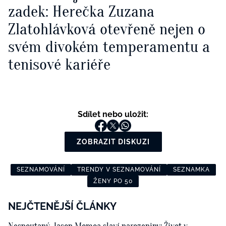
zadek: Herečka Zuzana
Zlatohlávková otevřeně nejen o
svém divokém temperamentu a
tenisové kariéře
Sdílet nebo uložit:
ZOBRAZIT DISKUZI
SEZNAMOVÁNÍ
TRENDY V SEZNAMOVÁNÍ
SEZNAMKA
ŽENY PO 50
NEJČTENĚJŠÍ ČLÁNKY