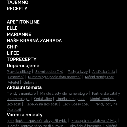
TAJEMNO
RECEPTY
APETITONLINE
ELLE
MARIANNE
NAŠE KRÁSNÁ ZAHRADA
CHIP
LIFEE
TOPRECEPTY
Doporučujeme
Pravidla etikety
Slovník puberťáků
Testy a kvízy
Andělská čísla
Cestování
Numerologie podle data narození
Módní trendy 2026
Vítejte!
Grilování
Aktuální témata
Trendy v manikúře
Minulé životy dle numerologie
Partnerské vztahy
a numerologie
Seriál Ulice
Umělá inteligence
Módní trendy na
léto 2026
Kabelky na léto 2026
Letní účesy 2026
Trendy boty na
léto 2026
Vaření a recepty
30 nejlepších způsobů, jak využít rybíz
7 receptů na salátové zálivky
Domácí iontový nápoj ze tří surovin
Čokoládové brownies
Vláčné