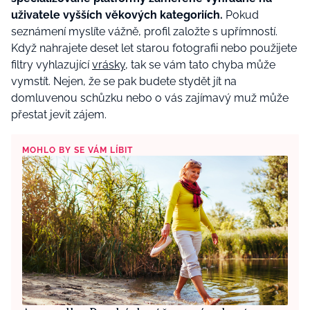
uživatele vyšších věkových kategoriích.
Pokud
seznámení myslíte vážně, profil založte s upřímností.
Když nahrajete deset let starou fotografii nebo použijete
filtry vyhlazující
vrásky
, tak se vám tato chyba může
vymstít. Nejen, že se pak budete stydět jít na
domluvenou schůzku nebo o vás zajímavý muž může
přestat jevit zájem.
MOHLO BY SE VÁM LÍBIT