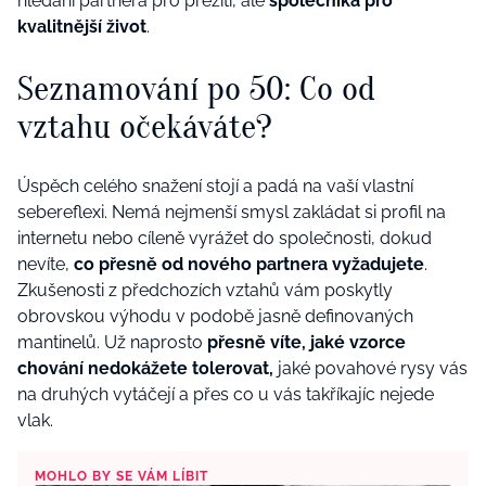
hledání partnera pro přežití, ale
společníka pro
kvalitnější život
.
Seznamování po 50: Co od
vztahu očekáváte?
Úspěch celého snažení stojí a padá na vaší vlastní
sebereflexi. Nemá nejmenší smysl zakládat si profil na
internetu nebo cíleně vyrážet do společnosti, dokud
nevíte,
co přesně od nového partnera vyžadujete
.
Zkušenosti z předchozích vztahů vám poskytly
obrovskou výhodu v podobě jasně definovaných
mantinelů. Už naprosto
přesně víte, jaké vzorce
chování nedokážete tolerovat,
jaké povahové rysy vás
na druhých vytáčejí a přes co u vás takříkajíc nejede
vlak.
MOHLO BY SE VÁM LÍBIT