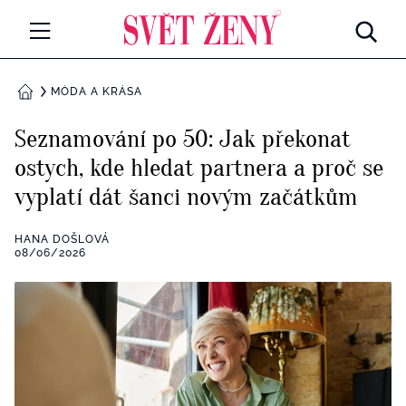
Svetzeny.cz
MÓDA A KRÁSA
MÓDA A KRÁSA
DOMŮ
CELEBRITY
Seznamování po 50: Jak překonat
Všechny kategorie
ostych, kde hledat partnera a proč se
RETROHUBKY
vyplatí dát šanci novým začátkům
Rozhovory
PSYCHOLOGIE
HANA DOŠLOVÁ
Všechny kategorie
08/06/2026
ZDRAVÍ
Seberozvoj
Všechny kategorie
ZÁBAVA
Životní styl
Všechny kategorie
BYDLENÍ
Testy a kvízy
Všechny kategorie