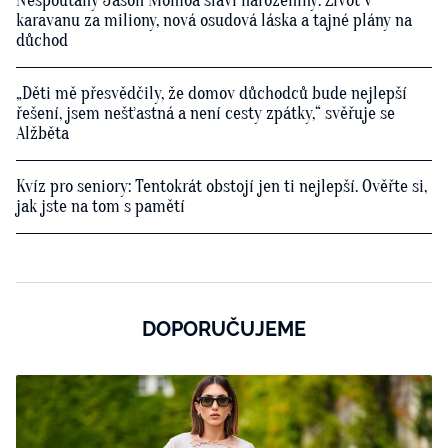
Nespoutaný Jason Momoa slaví narozeniny: Život v
karavanu za miliony, nová osudová láska a tajné plány na
důchod
„Děti mě přesvědčily, že domov důchodců bude nejlepší
řešení, jsem nešťastná a není cesty zpátky,“ svěřuje se
Alžběta
Kvíz pro seniory: Tentokrát obstojí jen ti nejlepší. Ověřte si,
jak jste na tom s pamětí
DOPORUČUJEME