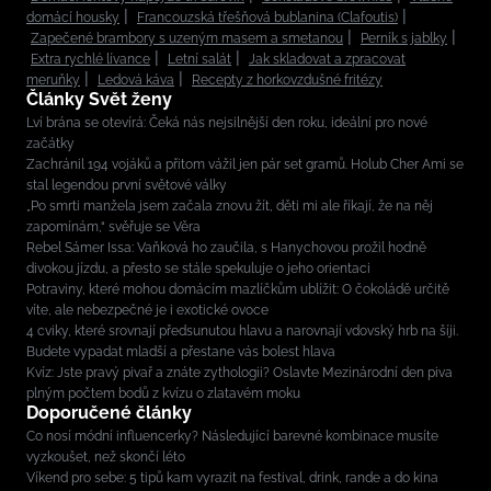
domácí housky
Francouzská třešňová bublanina (Clafoutis)
Zapečené brambory s uzeným masem a smetanou
Perník s jablky
Extra rychlé lívance
Letní salát
Jak skladovat a zpracovat
meruňky
Ledová káva
Recepty z horkovzdušné fritézy
Články Svět ženy
Lví brána se otevírá: Čeká nás nejsilnější den roku, ideální pro nové
začátky
Zachránil 194 vojáků a přitom vážil jen pár set gramů. Holub Cher Ami se
stal legendou první světové války
„Po smrti manžela jsem začala znovu žít, děti mi ale říkají, že na něj
zapomínám,“ svěřuje se Věra
Rebel Sámer Issa: Vaňková ho zaučila, s Hanychovou prožil hodně
divokou jízdu, a přesto se stále spekuluje o jeho orientaci
Potraviny, které mohou domácím mazlíčkům ublížit: O čokoládě určitě
víte, ale nebezpečné je i exotické ovoce
4 cviky, které srovnají předsunutou hlavu a narovnají vdovský hrb na šíji.
Budete vypadat mladší a přestane vás bolest hlava
Kvíz: Jste pravý pivař a znáte zythologii? Oslavte Mezinárodní den piva
plným počtem bodů z kvízu o zlatavém moku
Doporučené články
Co nosí módní influencerky? Následující barevné kombinace musíte
vyzkoušet, než skončí léto
Víkend pro sebe: 5 tipů kam vyrazit na festival, drink, rande a do kina