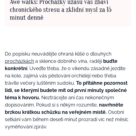
Awe walks: Procházky úžasu vás zbaví
chronického stresu a zklidní mysl za 15
minut denně
Do popisku neuvádějte ohraná klišé o dlouhých
procházkách
a sklence dobrého vína, raději
buďte
konkrétní
. Uveďte třeba, že o víkendu zásadně jezdíte
na kole, zajímá vás pěstování orchidejí nebo třeba
trávíte večery luštěním sudoku.
To přitáhne pozornost
lidí, se kterými budete mít od první minuty společné
téma k hovoru.
Neztrácejte ani čas nekonečným
dopisováním. Pokud si s někým rozumíte,
navrhněte
brzkou krátkou schůzku na veřejném místě.
Osobní
setkání vám během deseti minut prozradí víc než měsíc
vyměňování zpráv.