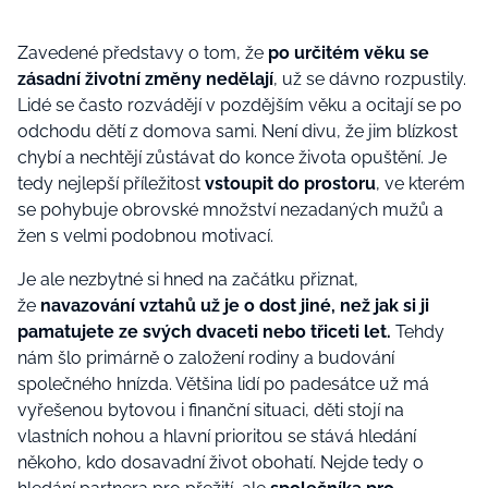
Zavedené představy o tom, že
po určitém věku se
zásadní životní změny nedělají
, už se dávno rozpustily.
Lidé se často rozvádějí v pozdějším věku a ocitají se po
odchodu dětí z domova sami. Není divu, že jim blízkost
chybí a nechtějí zůstávat do konce života opuštění. Je
tedy nejlepší příležitost
vstoupit do prostoru
, ve kterém
se pohybuje obrovské množství nezadaných mužů a
žen s velmi podobnou motivací.
Je ale nezbytné si hned na začátku přiznat,
že
navazování vztahů už je o dost jiné, než jak si ji
pamatujete ze svých dvaceti nebo třiceti let.
Tehdy
nám šlo primárně o založení rodiny a budování
společného hnízda. Většina lidí po padesátce už má
vyřešenou bytovou i finanční situaci, děti stojí na
vlastních nohou a hlavní prioritou se stává hledání
někoho, kdo dosavadní život obohatí. Nejde tedy o