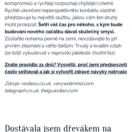
kompromisů a rychleji rozpoznají chybějící chemii.
Rychlé ukončení neperspektivního kontaktu vlastně
představuje tu největší službu, jakou vám ten druhý
mohl prokázat.
Šetří váš čas pro někoho, s kým bude
budování nového začátku dávat skutečný smysl.
Zůstaňte nohama pevně na zemi, nevzdávejte to při
prvním zklamání a věřte faktům. Trvalý a kvalitní vztah
lze totiž vybudovat v naprosto jakékoliv životní fázi.
Znáte pravidlo 21 dnů? Vysvětlí, proč jarní předsevzetí
často selhávají a jak si vytvořit zdravé návyky natrvalo
Zdroje:
restless.co.uk, verywellmind.com,
telegraph.co.uk, theguardian.com
Dostávala jsem dřevákem na