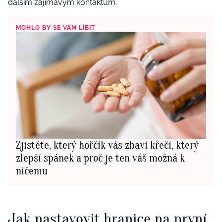
dalším zajímavým kontaktům.
MOHLO BY SE VÁM LÍBIT
Zjistěte, který hořčík vás zbaví křečí, který
zlepší spánek a proč je ten váš možná k
ničemu
Jak nastavovit hranice na první