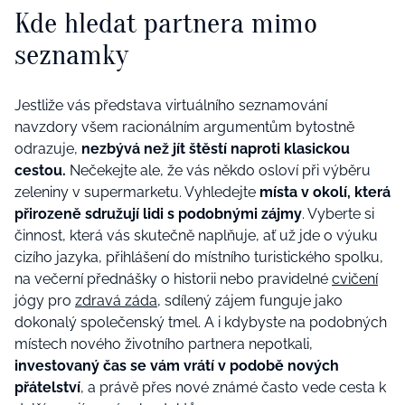
Kde hledat partnera mimo
seznamky
Jestliže vás představa virtuálního seznamování
navzdory všem racionálním argumentům bytostně
odrazuje,
nezbývá než jít štěstí naproti klasickou
cestou.
Nečekejte ale, že vás někdo osloví při výběru
zeleniny v supermarketu. Vyhledejte
místa v okolí, která
přirozeně sdružují lidi s podobnými zájmy
. Vyberte si
činnost, která vás skutečně naplňuje, ať už jde o výuku
cizího jazyka, přihlášení do místního turistického spolku,
na večerní přednášky o historii nebo pravidelné
cvičení
jógy pro
zdravá záda
, sdílený zájem funguje jako
dokonalý společenský tmel. A i kdybyste na podobných
místech nového životního partnera nepotkali,
investovaný čas se vám vrátí v podobě nových
přátelství
, a právě přes nové známé často vede cesta k