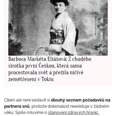
Barbora Markéta Eliášová: Z chudého
sirotka první Češkou, která sama
procestovala svět a přežila ničivé
zemětřesení v Tokiu
Cílem ale není sestavit si
dlouhý seznam požadavků na
partnera snů
, protože dokonalost neexistuje v žádném
věku. Spíše mluvíme o
stanovení zdravých hranic.