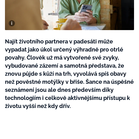
BurdaMedia
Tvoření
Extra
SVĚT ŽENY - 599 KČ
Rady a tipy
ROČNÍ PŘEDPLATNÉ SVĚT ŽENY +
SADA PRODUKTŮ MANA (10 ks)
Najít životního partnera v padesáti může
vypadat jako úkol určený výhradně pro otrlé
povahy. Člověk už má vytvořené své zvyky,
vybudované zázemí a samotná představa, že
znovu půjde s kůží na trh, vyvolává spíš obavy
než pověstné motýlky v břiše. Šance na úspěšné
seznámení jsou ale dnes především díky
technologiím i celkově aktivnějšímu přístupu k
životu vyšší než kdy dřív.