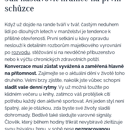
schůzce
Když už dojde na rande tváří v tvář, častým neduhem
lidí po dlouhých letech v manželství je tendence k
přílišné otevřenosti. První setkání u kávy opravdu
neslouží k detailním rozborům majetkového vyrovnání
po
rozvodu
, stěžování si na nevděčné příbuzenstvo
nebo k výčtu chronických zdravotních potíží.
Konverzace musí zůstat vyvážená a zaměřená hlavně
na přítomnost.
Zajímejte se o aktuální dění v životě toho
druhého. Velmi brzy zjistíte, nakolik jste vůbec schopni
sladit vaše denní rytmy
. Vy už možná toužíte po
klidném večeru u knihy, zatímco váš protějšek cítí
potřebu každý den aktivně sportovat. Ani jeden styl není
špatný, ale je otázkou, zda byste své životy sladili
dohromady. Bedlivě také sledujte varovné signály.
Člověk, který během hodiny třikrát nevybíravě zkritizuje
svou bývalou ženu, v sobě nese
nezpracovanou