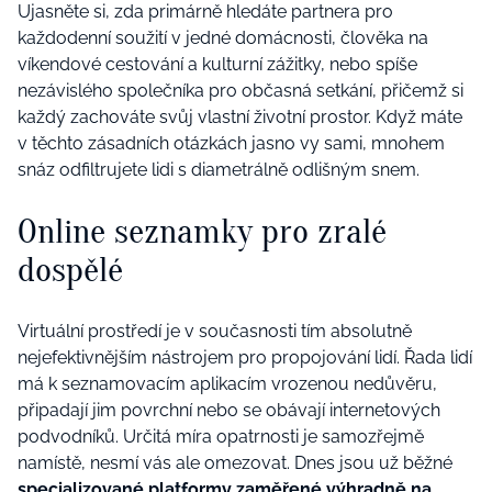
Ujasněte si, zda primárně hledáte partnera pro
každodenní soužití v jedné domácnosti, člověka na
víkendové cestování a kulturní zážitky, nebo spíše
nezávislého společníka pro občasná setkání, přičemž si
každý zachováte svůj vlastní životní prostor. Když máte
v těchto zásadních otázkách jasno vy sami, mnohem
snáz odfiltrujete lidi s diametrálně odlišným snem.
Online seznamky pro zralé
dospělé
Virtuální prostředí je v současnosti tím absolutně
nejefektivnějším nástrojem pro propojování lidí. Řada lidí
má k seznamovacím aplikacím vrozenou nedůvěru,
připadají jim povrchní nebo se obávají internetových
podvodníků. Určitá míra opatrnosti je samozřejmě
namístě, nesmí vás ale omezovat. Dnes jsou už běžné
specializované platformy zaměřené výhradně na