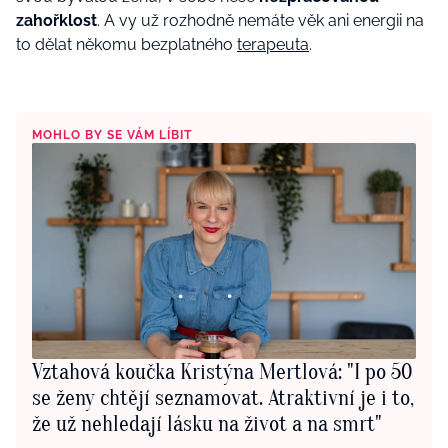
zahořklost
. A vy už rozhodně nemáte věk ani energii na
to dělat někomu bezplatného
terapeuta
.
MOHLO BY SE VÁM LÍBIT
Vztahová koučka Kristýna Mertlová: "I po 50
se ženy chtějí seznamovat. Atraktivní je i to,
že už nehledají lásku na život a na smrt"