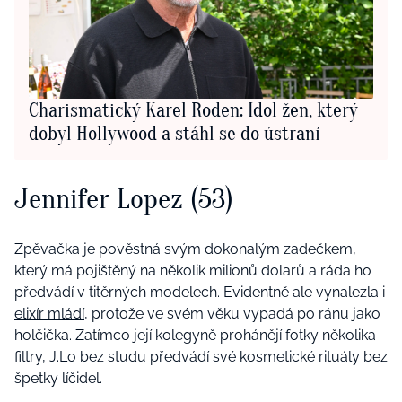
Charismatický Karel Roden: Idol žen, který
dobyl Hollywood a stáhl se do ústraní
Jennifer Lopez (53)
Zpěvačka je pověstná svým dokonalým zadečkem,
který má pojištěný na několik milionů dolarů a ráda ho
předvádí v titěrných modelech. Evidentně ale vynalezla i
elixír mládí,
protože ve svém věku vypadá po ránu jako
holčička. Zatímco její kolegyně prohánějí fotky několika
filtry, J.Lo bez studu předvádí své kosmetické rituály bez
špetky líčidel.