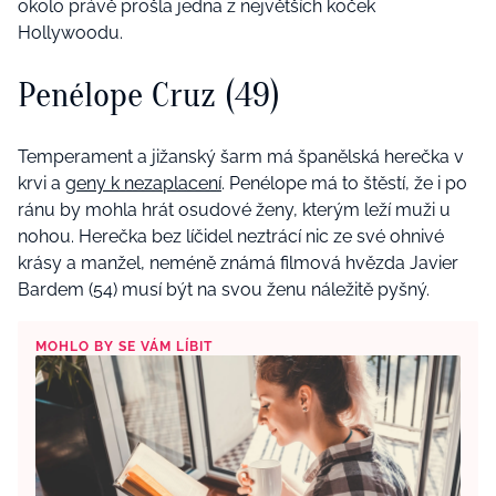
okolo právě prošla jedna z největších koček
Hollywoodu.
Penélope Cruz (49)
Temperament a jižanský šarm má španělská herečka v
krvi a
geny k nezaplacení
. Penélope má to štěstí, že i po
ránu by mohla hrát osudové ženy, kterým leží muži u
nohou. Herečka bez líčidel neztrácí nic ze své ohnivé
krásy a manžel, neméně známá filmová hvězda Javier
Bardem (54) musí být na svou ženu náležitě pyšný.
MOHLO BY SE VÁM LÍBIT