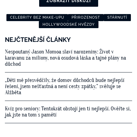
ZOBRAZIT DISKUZI
CELEBRITY BEZ MAKE-UPU
PŘIROZENOST
STÁRNUTÍ
HOLLYWOODSKÉ HVĚZDY
NEJČTENĚJŠÍ ČLÁNKY
Nespoutaný Jason Momoa slaví narozeniny: Život v
karavanu za miliony, nová osudová láska a tajné plány na
důchod
„Děti mě přesvědčily, že domov důchodců bude nejlepší
řešení, jsem nešťastná a není cesty zpátky,“ svěřuje se
Alžběta
Kvíz pro seniory: Tentokrát obstojí jen ti nejlepší. Ověřte si,
jak jste na tom s pamětí