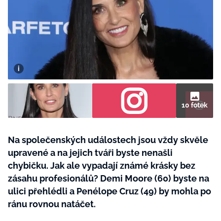
BurdaMedia
Tvoření
Extra
SVĚT ŽENY - 599 KČ
Rady a tipy
ROČNÍ PŘEDPLATNÉ SVĚT ŽENY +
SADA PRODUKTŮ MANA (10 ks)
10 fotek
Na společenských událostech jsou vždy skvěle
upravené a na jejich tváři byste nenašli
chybičku. Jak ale vypadají známé krásky bez
zásahu profesionálů? Demi Moore (60) byste na
ulici přehlédli a Penélope Cruz (49) by mohla po
ránu rovnou natáčet.