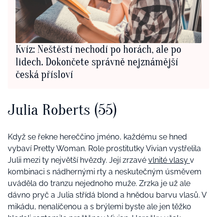
Kvíz: Neštěstí nechodí po horách, ale po
lidech. Dokončete správně nejznámější
česká přísloví
Julia Roberts (55)
Když se řekne hereččino jméno, každému se hned
vybaví Pretty Woman. Role prostitutky Vivian vystřelila
Julii mezi ty největší hvězdy. Její zrzavé
vlnité vlasy
v
kombinaci s nádhernými rty a neskutečným úsměvem
uváděla do tranzu nejednoho muže. Zrzka je už ale
dávno pryč a Julia střídá blond a hnědou barvu vlasů. V
mikádu, nenalíčenou a s brýlemi byste ale jen těžko