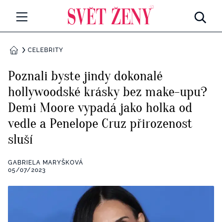
Svetzeny.cz
MÓDA A KRÁSA
CELEBRITY
DOMŮ
CELEBRITY
Poznali byste jindy dokonalé
Všechny kategorie
hollywoodské krásky bez make-upu?
RETROHUBKY
Demi Moore vypadá jako holka od
Rozhovory
PSYCHOLOGIE
vedle a Penelope Cruz přirozenost
sluší
Všechny kategorie
ZDRAVÍ
Seberozvoj
GABRIELA MARYŠKOVÁ
Všechny kategorie
05/07/2023
ZÁBAVA
Životní styl
Všechny kategorie
BYDLENÍ
Testy a kvízy
Všechny kategorie