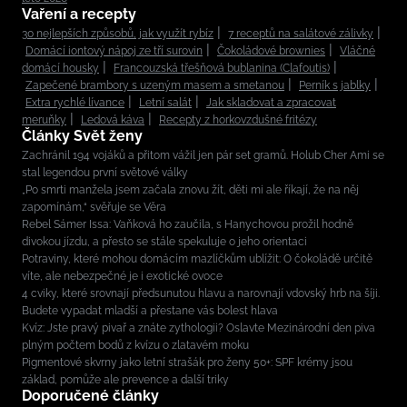
Vaření a recepty
30 nejlepších způsobů, jak využít rybíz
7 receptů na salátové zálivky
Domácí iontový nápoj ze tří surovin
Čokoládové brownies
Vláčné
domácí housky
Francouzská třešňová bublanina (Clafoutis)
Zapečené brambory s uzeným masem a smetanou
Perník s jablky
Extra rychlé lívance
Letní salát
Jak skladovat a zpracovat
meruňky
Ledová káva
Recepty z horkovzdušné fritézy
Články Svět ženy
Zachránil 194 vojáků a přitom vážil jen pár set gramů. Holub Cher Ami se
stal legendou první světové války
„Po smrti manžela jsem začala znovu žít, děti mi ale říkají, že na něj
zapomínám,“ svěřuje se Věra
Rebel Sámer Issa: Vaňková ho zaučila, s Hanychovou prožil hodně
divokou jízdu, a přesto se stále spekuluje o jeho orientaci
Potraviny, které mohou domácím mazlíčkům ublížit: O čokoládě určitě
víte, ale nebezpečné je i exotické ovoce
4 cviky, které srovnají předsunutou hlavu a narovnají vdovský hrb na šíji.
Budete vypadat mladší a přestane vás bolest hlava
Kvíz: Jste pravý pivař a znáte zythologii? Oslavte Mezinárodní den piva
plným počtem bodů z kvízu o zlatavém moku
Pigmentové skvrny jako letní strašák pro ženy 50+: SPF krémy jsou
základ, pomůže ale prevence a další triky
Doporučené články