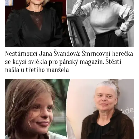
Nestárnoucí Jana Švandová: Šmrncovní herečka
se kdysi svlékla pro pánský magazín. Štěstí
našla u třetího manžela