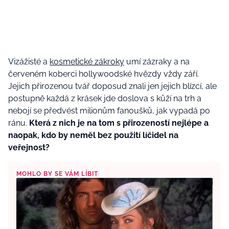
Vizážisté a
kosmetické zákroky
umí zázraky a na
červeném koberci hollywoodské hvězdy vždy září.
Jejich přirozenou tvář doposud znali jen jejich blízcí, ale
postupně každá z krásek jde doslova s kůží na trh a
nebojí se předvést milionům fanoušků, jak vypadá po
ránu.
Která z nich je na tom s přirozeností nejlépe a
naopak, kdo by neměl bez použití líčidel na
veřejnost?
MOHLO BY SE VÁM LÍBIT