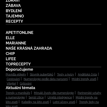
ZDRAVÍ
ZÁBAVA
BYDLENÍ
TAJEMNO
RECEPTY
APETITONLINE
ELLE
MARIANNE
NAŠE KRÁSNÁ ZAHRADA
CHIP
LIFEE
TOPRECEPTY
Doporučujeme
Pravidla etikety
Slovník puberťáků
Testy a kvízy
Andělská čísla
Cestování
Numerologie podle data narození
Módní trendy 2026
Vítejte!
Grilování
Aktuální témata
Trendy v manikúře
Minulé životy dle numerologie
Partnerské vztahy
a numerologie
Seriál Ulice
Umělá inteligence
Módní trendy na
léto 2026
Kabelky na léto 2026
Letní účesy 2026
Trendy boty na
léto 2026