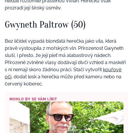
hledali roztomile praštěnou Vivian. Herečku však
prozradí její široký úsměv.
Gwyneth Paltrow (50)
Bez líčidel vypadá blonďatá herečka jako víla, která
právě vystoupila z mořských vln. Přirozenost Gwyneth
sluší, i přesto, že její pleť má alabastrový nádech.
Přirozeně zvlněné vlasy dodávají dívčí vzhled a maskéři
s ní nemají skoro žádnou práci. Stačí vytvořit
kouřové
oči
, dodat lesk a herečka může před kameru nebo na
červený koberec.
MOHLO BY SE VÁM LÍBIT