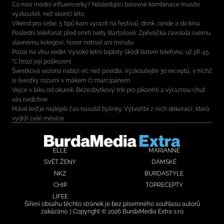
Co nosí módní influencerky? Následující barevné kombinace musíte
vyzkoušet, než skončí léto
Víkend pro sebe: 5 tipů kam vyrazit na festival, drink, rande a do kina
Poslední telefonát před smrtí Ivety Bartošové: Zpěvačka zavolala svému
slavnému kolegovi, hovor netrval ani minutu
Pozor na vlnu veder. Vysoké letní teploty škodí baterii telefonu, už při 45
°C hrozí její poškození
Švestková sezona nabízí víc než povidla. Vyzkoušejte 30 receptů, v nichž
si švestky rozumí s mákem či marcipánem
Vejce v láku od okurek: Bezezbytkový trik pro pikantní a výraznou chuť
vás nadchne
Právě teď je nejlepší čas nasušit bylinky. Vytvoříte z nich dekoraci, která
vydrží celé měsíce
ELLE
MARIANNE
SVĚT ŽENY
DÁMSKÉ
NKZ
BURDASTYLE
CHIP
TOPRECEPTY
LIFEE
Šíření obsahu těchto stránek je bez písemného souhlasu autorů
zakázáno. | Copyright © 2026 BurdaMedia Extra s.r.o