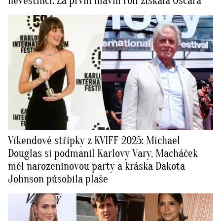
nevěstinci. Za první hlavní roli získala Oscara
Víkendové střípky z KVIFF 2025: Michael
Douglas si podmanil Karlovy Vary, Macháček
měl narozeninovou party a kráska Dakota
Johnson působila plaše