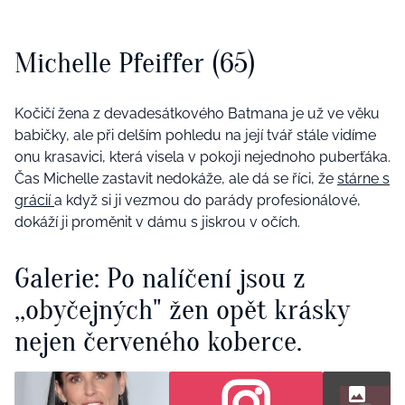
Michelle Pfeiffer (65)
Kočičí žena z devadesátkového Batmana je už ve věku
babičky, ale při delším pohledu na její tvář stále vidíme
onu krasavici, která visela v pokoji nejednoho puberťáka.
Čas Michelle zastavit nedokáže, ale dá se říci, že
stárne s
grácií
a když si ji vezmou do parády profesionálové,
dokáží ji proměnit v dámu s jiskrou v očích.
Galerie: Po nalíčení jsou z
‚‚obyčejných" žen opět krásky
nejen červeného koberce.