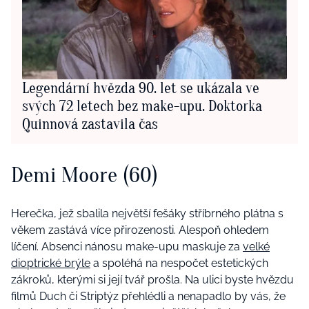
Legendární hvězda 90. let se ukázala ve
svých 72 letech bez make-upu. Doktorka
Quinnová zastavila čas
Demi Moore (60)
Herečka, jež sbalila největší fešáky stříbrného plátna s
věkem zastává více přirozenosti. Alespoň ohledem
líčení. Absenci nánosu make-upu maskuje za
velké
dioptrické brýle
a spoléhá na nespočet estetických
zákroků, kterými si její tvář prošla. Na ulici byste hvězdu
filmů Duch či Striptýz přehlédli a nenapadlo by vás, že