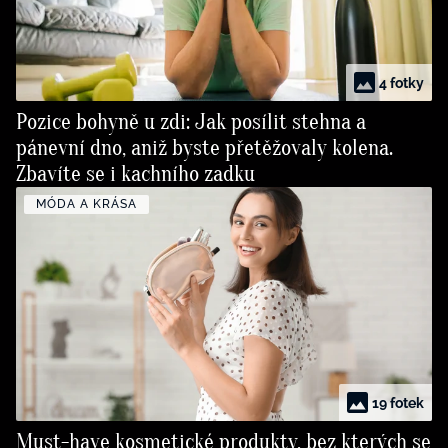
4 fotky
Pozice bohyně u zdi: Jak posílit stehna a
pánevní dno, aniž byste přetěžovaly kolena.
Zbavíte se i kachního zadku
MÓDA A KRÁSA
19 fotek
Must-have kosmetické produkty, bez kterých se