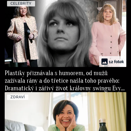
CELEBRITY
12 fotek
Plastiky přiznávala s humorem, od mužů
zažívala rány a do třetice našla toho pravého:
Dramatický i zářivý život královny swingu Evy
Pilarové
ZDRAVÍ