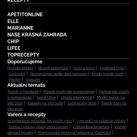
RECEPTY
APETITONLINE
ELLE
MARIANNE
NAŠE KRÁSNÁ ZAHRADA
CHIP
LIFEE
TOPRECEPTY
Doporučujeme
Pravidla etikety
Slovník puberťáků
Testy a kvízy
Andělská čísla
Cestování
Numerologie podle data narození
Módní trendy 2026
Vítejte!
Grilování
Aktuální témata
Trendy v manikúře
Minulé životy dle numerologie
Partnerské vztahy
a numerologie
Seriál Ulice
Umělá inteligence
Módní trendy na
léto 2026
Kabelky na léto 2026
Letní účesy 2026
Trendy boty na
léto 2026
Vaření a recepty
30 nejlepších způsobů, jak využít rybíz
7 receptů na salátové zálivky
Domácí iontový nápoj ze tří surovin
Čokoládové brownies
Vláčné
domácí housky
Francouzská třešňová bublanina (Clafoutis)