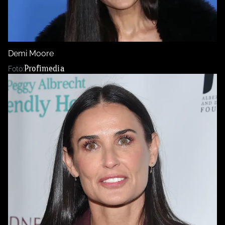
BurdaMedia
Tvoření
Extra
SVĚT ŽENY - 599 KČ
Rady a tipy
ROČNÍ PŘEDPLATNÉ SVĚT ŽENY +
Demi Moore
SADA PRODUKTŮ MANA (10 ks)
Profimedia
Foto: