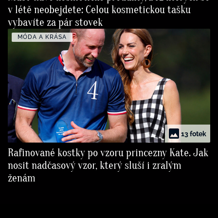
v létě neobejdete: Celou kosmetickou tašku
vybavíte za pár stovek
MÓDA A KRÁSA
13 fotek
Rafinované kostky po vzoru princezny Kate. Jak
nosit nadčasový vzor, který sluší i zralým
ženám