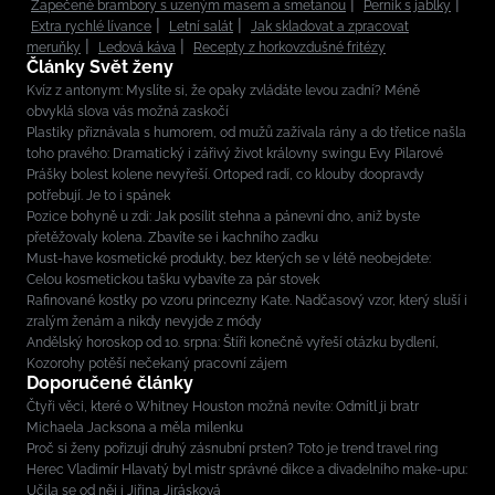
Zapečené brambory s uzeným masem a smetanou
Perník s jablky
Extra rychlé lívance
Letní salát
Jak skladovat a zpracovat
meruňky
Ledová káva
Recepty z horkovzdušné fritézy
Články Svět ženy
Kvíz z antonym: Myslíte si, že opaky zvládáte levou zadní? Méně
obvyklá slova vás možná zaskočí
Plastiky přiznávala s humorem, od mužů zažívala rány a do třetice našla
toho pravého: Dramatický i zářivý život královny swingu Evy Pilarové
Prášky bolest kolene nevyřeší. Ortoped radí, co klouby doopravdy
potřebují. Je to i spánek
Pozice bohyně u zdi: Jak posílit stehna a pánevní dno, aniž byste
přetěžovaly kolena. Zbavíte se i kachního zadku
Must-have kosmetické produkty, bez kterých se v létě neobejdete:
Celou kosmetickou tašku vybavíte za pár stovek
Rafinované kostky po vzoru princezny Kate. Nadčasový vzor, který sluší i
zralým ženám a nikdy nevyjde z módy
Andělský horoskop od 10. srpna: Štíři konečně vyřeší otázku bydlení,
Kozorohy potěší nečekaný pracovní zájem
Doporučené články
Čtyři věci, které o Whitney Houston možná nevíte: Odmítl ji bratr
Michaela Jacksona a měla milenku
Proč si ženy pořizují druhý zásnubní prsten? Toto je trend travel ring
Herec Vladimír Hlavatý byl mistr správné dikce a divadelního make-upu:
Učila se od něj i Jiřina Jirásková