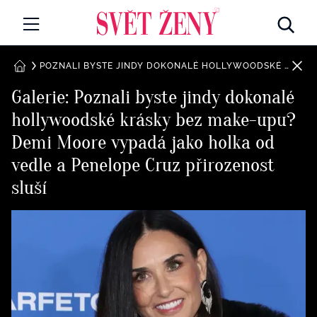
Svetzeny.cz
MÓDA A KRÁSA
POZNALI BYSTE JINDY DOKONALÉ HOLLYWOODSKÉ KRÁSKY BEZ MAKE-UPU? DEMI MOORE VYPADÁ JAKO HOLKA OD VEDLE A PENELOPE CRUZ PŘIROZENOST SLUŠÍ
DOMŮ
Galerie: Poznali byste jindy dokonalé
CELEBRITY
hollywoodské krásky bez make-upu?
Všechny kategorie
RETROHUBKY
Demi Moore vypadá jako holka od
Rozhovory
vedle a Penelope Cruz přirozenost
PSYCHOLOGIE
sluší
Všechny kategorie
ZDRAVÍ
Seberozvoj
Všechny kategorie
ZÁBAVA
Životní styl
Všechny kategorie
BYDLENÍ
Testy a kvízy
Všechny kategorie