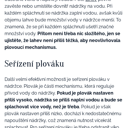
zavěste nebo umístěte dovnitř nádržky na vodu. Při
každém spláchnutí se nádržka zaplní vodou, avšak kvůli
objemu lahve bude množství vody v nádržce menší. To
znamená, že se při každém spláchnutí ušetří značné
množství vody.
Přitom není třeba nic složitého, jen se
ujistěte, že lahev není příliš těžká, aby neovlivňovala
plovoucí mechanismus.
Seřízení plováku
Další velmi efektivní možností je seřízení plováku v
nádržce. Plovák je částí mechanismu, která reguluje
přívod vody do nádržky.
Pokud je plovák nastaven
příliš vysoko, nádržka se příliš naplní vodou a bude se
splachovat více vody, než je třeba
. Pokud je však
plovák nastaven příliš nízko, dochází k nedostatečnému
napouštění nádržky, což znamená nutnost vícekrát
splachovat. Pro seřízení plováku je třeba odstranit víko