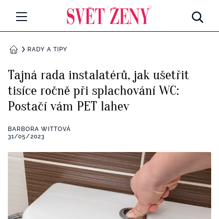
Svetzeny.cz
MÓDA A KRÁSA
RADY A TIPY
DOMŮ
CELEBRITY
Tajná rada instalatérů, jak ušetřit
Všechny kategorie
tisíce ročně při splachování WC:
RETROHUBKY
Postačí vám PET lahev
Rozhovory
PSYCHOLOGIE
BARBORA WITTOVÁ
Všechny kategorie
31/05/2023
ZDRAVÍ
Seberozvoj
Všechny kategorie
ZÁBAVA
Životní styl
Všechny kategorie
BYDLENÍ
Testy a kvízy
Všechny kategorie