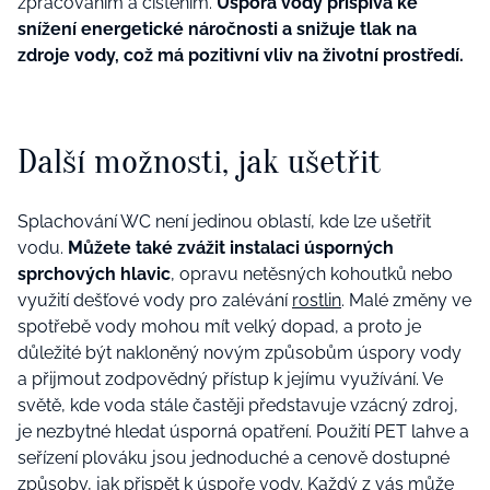
zpracováním a čištěním.
Úspora vody přispívá ke
snížení energetické náročnosti a snižuje tlak na
zdroje vody, což má pozitivní vliv na životní prostředí.
Další možnosti, jak ušetřit
Splachování WC není jedinou oblastí, kde lze ušetřit
vodu.
Můžete také zvážit instalaci úsporných
sprchových hlavic
, opravu netěsných kohoutků nebo
využití dešťové vody pro zalévání
rostlin
. Malé změny ve
spotřebě vody mohou mít velký dopad, a proto je
důležité být nakloněný novým způsobům úspory vody
a přijmout zodpovědný přístup k jejímu využívání. Ve
světě, kde voda stále častěji představuje vzácný zdroj,
je nezbytné hledat úsporná opatření. Použití PET lahve a
seřízení plováku jsou jednoduché a cenově dostupné
způsoby, jak přispět k úspoře vody. Každý z vás může