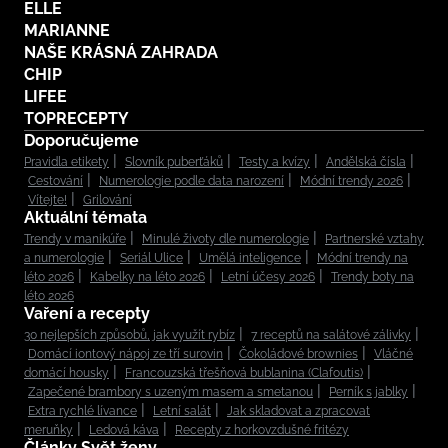
ELLE
MARIANNE
NAŠE KRÁSNÁ ZAHRADA
CHIP
LIFEE
TOPRECEPTY
Doporučujeme
Pravidla etikety
Slovník puberťáků
Testy a kvízy
Andělská čísla
Cestování
Numerologie podle data narození
Módní trendy 2026
Vítejte!
Grilování
Aktuální témata
Trendy v manikúře
Minulé životy dle numerologie
Partnerské vztahy
a numerologie
Seriál Ulice
Umělá inteligence
Módní trendy na
léto 2026
Kabelky na léto 2026
Letní účesy 2026
Trendy boty na
léto 2026
Vaření a recepty
30 nejlepších způsobů, jak využít rybíz
7 receptů na salátové zálivky
Domácí iontový nápoj ze tří surovin
Čokoládové brownies
Vláčné
domácí housky
Francouzská třešňová bublanina (Clafoutis)
Zapečené brambory s uzeným masem a smetanou
Perník s jablky
Extra rychlé lívance
Letní salát
Jak skladovat a zpracovat
meruňky
Ledová káva
Recepty z horkovzdušné fritézy
Články Svět ženy