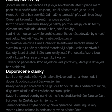
„Dcera mi řekla, že nechce žít jako já. Po čtyřiceti letech práce mám
pocit, že si neváží toho, co jsem jí chtěl předat,“ svěřuje se Karel
Herec Jan Cina bez servítků: Od malého „smrada” přes vášnivou Drag
Queen až k romským kořenům a touze po dítěti
Kvíz z českých frazémů: Každý je někdy používá, ale jejich skutečný
význam zná málokdo. Obstojíte bez jediné chyby?
Nad Hirošimou se rozsvítilo druhé slunce. To, co následovalo, bylo horší
než peklo. Přeživší říkali, že na ně spadlo slunce
Muzikálová královna Hana Holišová: Talentovaná herečka muže po
svém boku tají. Otázky ohledně mateřství jí přijdou velice nezdvořilé
Kalhoty, které si letošní léto zamilovaly zralé Francouzky. Vzory jsou
opět v kurzu: Nosí se pruhy, puntíky i kostky
Trávení po padesátce: Proč najednou vadí potraviny, které jste dříve jedli
bez problémů
Doporučené články
Letní trendy podle vášnivých Italek. Stylové outfity, na které nedají
dopustit, budou slušet i českým ženám
Každý večer jen scrollování na gauči a ticho? Zkuste s partnerem rutinu,
díky které uklidíte dům i zažehnete starou jiskru
Svržení atomové bomby na Hirošimu: V nepředstavitelném žáru se část
lidí vypařila. Zůstaly po nich jen stíny
Téměř dokonalé chytré hodinky. Nová generace Samsung Galaxy
Watch Ultra2 odstranila nedostatky svého předchůdce