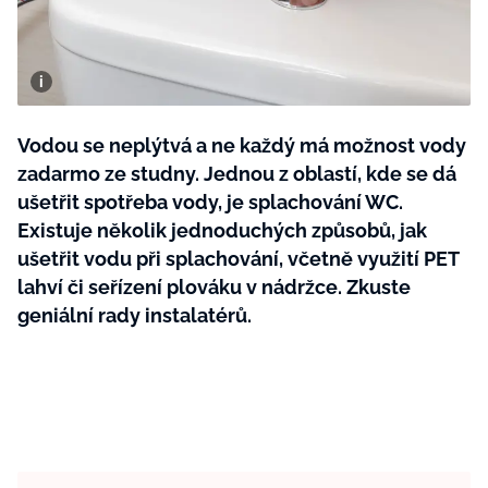
BurdaMedia
Tvoření
Extra
SVĚT ŽENY - 599 KČ
Rady a tipy
ROČNÍ PŘEDPLATNÉ SVĚT ŽENY +
SADA PRODUKTŮ MANA (10 ks)
Vodou se neplýtvá a ne každý má možnost vody
zadarmo ze studny. Jednou z oblastí, kde se dá
ušetřit spotřeba vody, je splachování WC.
Existuje několik jednoduchých způsobů, jak
ušetřit vodu při splachování, včetně využití PET
lahví či seřízení plováku v nádržce. Zkuste
geniální rady instalatérů.