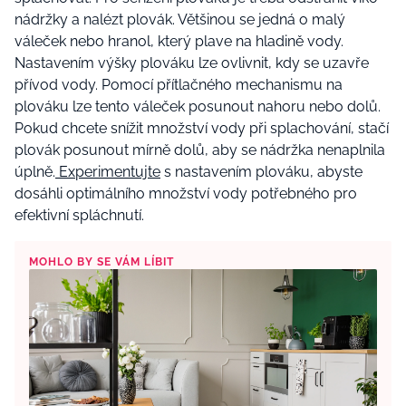
nádržky a nalézt plovák. Většinou se jedná o malý
váleček nebo hranol, který plave na hladině vody.
Nastavením výšky plováku lze ovlivnit, kdy se uzavře
přívod vody. Pomocí přítlačného mechanismu na
plováku lze tento váleček posunout nahoru nebo dolů.
Pokud chcete snížit množství vody při splachování, stačí
plovák posunout mírně dolů, aby se nádržka nenaplnila
úplně.
Experimentujte
s nastavením plováku, abyste
dosáhli optimálního množství vody potřebného pro
efektivní spláchnutí.
MOHLO BY SE VÁM LÍBIT