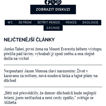
ZOBRAZIT DISKUZI
WC
ŠETŘENÍ
ŠETŘIT PENÍZE
PENÍZE
EKOLOGIE
ZÁCHOD
NEJČTENĚJŠÍ ČLÁNKY
Junko Tabei, první žena na Mount Everestu během výstupu
přežila pád laviny, vyhrabali ji zpod sněhu a ona stejně
došla na vrchol
Nespoutaný Jason Momoa slaví narozeniny: Život v
karavanu za miliony, nová osudová láska a tajné plány na
důchod
„Děti mě přesvědčily, že domov důchodců bude nejlepší
řešení, jsem nešťastná a není cesty zpátky,“ svěřuje se
Alžběta