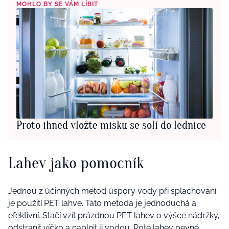
MOHLO BY SE VÁM LÍBIT
Proto ihned vložte misku se solí do lednice
Lahev jako pomocník
Jednou z účinných metod úspory vody při splachování
je použití PET lahve. Tato metoda je jednoduchá a
efektivní. Stačí vzít prázdnou PET lahev o výšce nádržky,
odstranit víčko a naplnit ji vodou. Poté
lahev
pevně