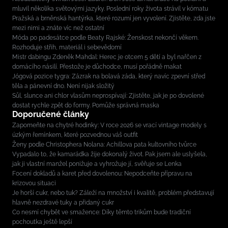
mluvil několika světovými jazyky. Poslední roky života strávil v kómatu
Pražská a brněnská hantýrka, které rozumí jen vyvolení. Zjistěte, zda jste
mezi nimi a znáte víc než ostatní
Móda po padesátce podle Beaty Rajské: Ženskost nekončí věkem.
Rozhoduje střih, materiál i sebevědomí
Mistr dabingu Zdeněk Mahdal: Herec je otcem 5 dětí a byl nařčen z
domácího násilí. Přestože je důchodce, musí pořádně makat
Jógová pozice tygra: Zázrak na bolavá záda, který navíc zpevní střed
těla a pánevní dno. Není nijak složitý
Sůl, slunce ani chlor vlasům neprospívají: Zjistěte, jak je po dovolené
dostat rychle zpět do formy. Pomůže správná maska
Doporučené články
Zapomeňte na chytré hodinky: V roce 2026 se vrací vintage modely s
úzkým řemínkem, které pozvednou váš outfit
Ženy podle Christophera Nolana: Achillova pata kultovního tvůrce
Vypadalo to, že kamarádka žije dokonalý život. Pak jsem ale uslyšela,
jak ji vlastní manžel ponižuje a vyhrožuje jí, svěřuje se Lenka
Focení dokladů a karet před dovolenou: Nepodceňte přípravu na
krizovou situaci
Je horší cukr, nebo tuk? Záleží na množství i kvalitě, problém představují
hlavně nezdravé tuky a přidaný cukr
Co nesmí chybět ve smažence: Díky těmto trikům bude tradiční
pochoutka ještě lepší