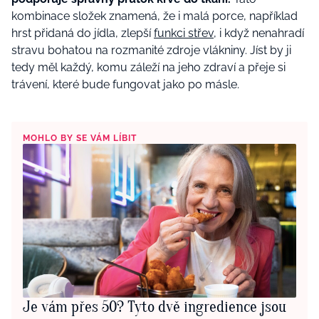
kombinace složek znamená, že i malá porce, například
hrst přidaná do jídla, zlepší
funkci střev
, i když nenahradí
stravu bohatou na rozmanité zdroje vlákniny. Jíst by ji
tedy měl každý, komu záleží na jeho zdraví a přeje si
trávení, které bude fungovat jako po másle.
MOHLO BY SE VÁM LÍBIT
Je vám přes 50? Tyto dvě ingredience jsou