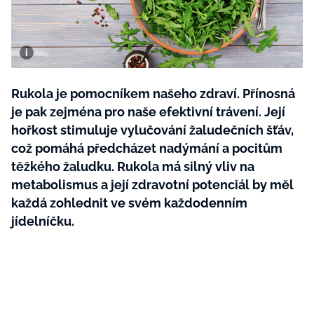
BurdaMedia
Tvoření
Extra
SVĚT ŽENY - 599 KČ
Rady a tipy
ROČNÍ PŘEDPLATNÉ SVĚT ŽENY +
SADA PRODUKTŮ MANA (10 ks)
Rukola je pomocníkem našeho zdraví. Přínosná
je pak zejména pro naše efektivní trávení. Její
hořkost stimuluje vylučování žaludečních šťáv,
což pomáhá předcházet nadýmání a pocitům
těžkého žaludku. Rukola má silný vliv na
metabolismus a její zdravotní potenciál by měl
každá zohlednit ve svém každodenním
jídelníčku.