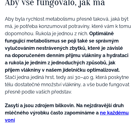
Aby vše fungovalo, jak má
Aby byla rychlost metabolismu přesně taková, jaká být
má, je potřeba konzumovat potraviny, které vám k tomu
dopomohou. Rukola je jednou z nich.
Optimálně
fungující metabolismus se pojí také se správným
vylučováním nestrávených zbytků, které je závislé
na doporučeném denním příjmu vlákniny a hydrataci
a rukola je jedním z jednoduchých způsobů, jak
příjem vlákniny v našem jídelníčku optimalizovat.
Stačí jedna jediná hrst, tedy asi 30–40 g, která poskytne
tělu dostatečné množství vlákniny, a vše bude fungovat
přesně podle vašich představ.
Zasytí a jsou zdrojem bílkovin. Na nejzdravější druh
mléčného výrobku často zapomínáme a
ne každému
voní