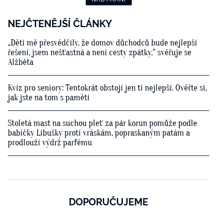
NEJČTENĚJŠÍ ČLÁNKY
„Děti mě přesvědčily, že domov důchodců bude nejlepší
řešení, jsem nešťastná a není cesty zpátky,“ svěřuje se
Alžběta
Kvíz pro seniory: Tentokrát obstojí jen ti nejlepší. Ověřte si,
jak jste na tom s pamětí
Stoletá mast na suchou pleť za pár korun pomůže podle
babičky Libušky proti vráskám, popraskaným patám a
prodlouží výdrž parfému
DOPORUČUJEME