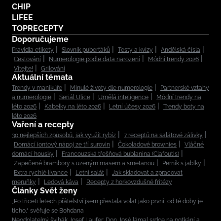
CHIP
LIFEE
TOPRECEPTY
Doporučujeme
Pravidla etikety
Slovník puberťáků
Testy a kvízy
Andělská čísla
Cestování
Numerologie podle data narození
Módní trendy 2026
Vítejte!
Grilování
Aktuální témata
Trendy v manikúře
Minulé životy dle numerologie
Partnerské vztahy
a numerologie
Seriál Ulice
Umělá inteligence
Módní trendy na
léto 2026
Kabelky na léto 2026
Letní účesy 2026
Trendy boty na
léto 2026
Vaření a recepty
30 nejlepších způsobů, jak využít rybíz
7 receptů na salátové zálivky
Domácí iontový nápoj ze tří surovin
Čokoládové brownies
Vláčné
domácí housky
Francouzská třešňová bublanina (Clafoutis)
Zapečené brambory s uzeným masem a smetanou
Perník s jablky
Extra rychlé lívance
Letní salát
Jak skladovat a zpracovat
meruňky
Ledová káva
Recepty z horkovzdušné fritézy
Články Svět ženy
„Po třiceti letech přátelství jsem přestala volat jako první, od té doby je
ticho,“ svěřuje se Bohdana
Neodolatelný švihák Josef Laufer: Don José lámal srdce na potkání a