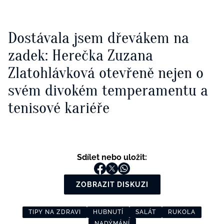
Dostávala jsem dřevákem na
zadek: Herečka Zuzana
Zlatohlávková otevřeně nejen o
svém divokém temperamentu a
tenisové kariéře
Sdílet nebo uložit:
ZOBRAZIT DISKUZI
TIPY NA ZDRAVI
HUBNUTÍ
SALÁT
RUKOLA
NADÝMÁNÍ