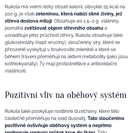
Rukola má velmi nízký obsah kalorií, obvykle 25 kcal na
100 g, je však
zeleninou, která nabízí silné živiny, jež
střeva doslova milují
. Obsahuje asi 1,5–2 g vlákniny,
pomáhá
zvětšovat objem střevního obsahu
a
usnadňuje jeho průchod střevy. Rukola obsahuje také
glukosinoláty (např. eruciny), sloučeniny síry, které se
přirozeně vyskytují v brukvovité zelenině a které se
během trávení přeměňují na aktivní metabolity (jako jsou
isothiokyanáty). Ty mají protizánětlivé a antioxidační
vlastnosti.
Pozitivní vliv na oběhový systém
Rukola také poskytuje rostlinné dusičnany, které tělo
částečně přeměňuje na oxid dusnatý.
Tato sloučenina
pozitivně ovlivňuje oběhový systém a nepřímo
podporuje správný průtok krve do tkání.
Tato