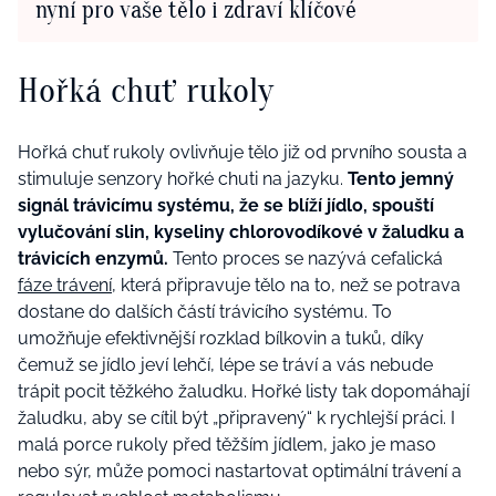
nyní pro vaše tělo i zdraví klíčové
Hořká chuť rukoly
Hořká chuť rukoly ovlivňuje tělo již od prvního sousta a
stimuluje senzory hořké chuti na jazyku.
Tento jemný
signál trávicímu systému, že se blíží jídlo, spouští
vylučování slin, kyseliny chlorovodíkové v žaludku a
trávicích enzymů.
Tento proces se nazývá cefalická
fáze trávení,
která připravuje tělo na to, než se potrava
dostane do dalších částí trávicího systému. To
umožňuje efektivnější rozklad bílkovin a tuků, díky
čemuž se jídlo jeví lehčí, lépe se tráví a vás nebude
trápit pocit těžkého žaludku. Hořké listy tak dopomáhají
žaludku, aby se cítil být „připravený“ k rychlejší práci. I
malá porce rukoly před těžším jídlem, jako je maso
nebo sýr, může pomoci nastartovat optimální trávení a