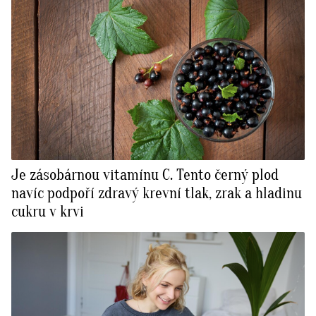
Je zásobárnou vitamínu C. Tento černý plod
navíc podpoří zdravý krevní tlak, zrak a hladinu
cukru v krvi