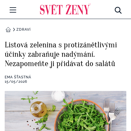
Svetzeny.cz
MÓDA A KRÁSA
ZDRAVÍ
DOMŮ
CELEBRITY
Listová zelenina s protizánětlivými
Všechny kategorie
účinky zabraňuje nadýmání.
RETROHUBKY
Nezapomeňte ji přidávat do salátů
Rozhovory
PSYCHOLOGIE
EMA ŠŤASTNÁ
Všechny kategorie
15/05/2026
ZDRAVÍ
Seberozvoj
Všechny kategorie
ZÁBAVA
Životní styl
Všechny kategorie
BYDLENÍ
Testy a kvízy
Všechny kategorie