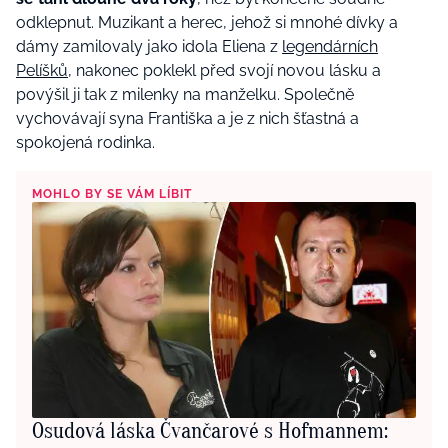
odklepnut. Muzikant a herec, jehož si mnohé dívky a
dámy zamilovaly jako idola Eliena z
legendárních
Pelíšků
, nakonec poklekl před svojí novou lásku a
povýšil ji tak z milenky na manželku. Společně
vychovávají syna Františka a je z nich šťastná a
spokojená rodinka.
MOHLO BY SE VÁM LÍBIT
⁠Osudová láska Čvančarové s Hofmannem: