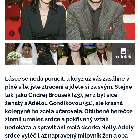
BurdaMedia
Tvoření
Extra
SVĚT ŽENY - 599 KČ
Rady a tipy
ROČNÍ PŘEDPLATNÉ SVĚT ŽENY +
SADA PRODUKTŮ MANA (10 ks)
11 fotek
Lásce se nedá poručit, a když už vás zasáhne v
plné síle, jste ztraceni a jdete si za svým. Stejně
tak, jako Ondřej Brousek (43), jenž byl sice
ženatý s Adélou Gondíkovou (51), ale krásná
kolegyně ho zcela učarovala. Oblíbené herečce
zlomil umělec srdce a pokřivený vztah
nedokázala spravit ani malá dcerka Nelly. Adély
srdce vyléčil až napravený milovník žen a oba