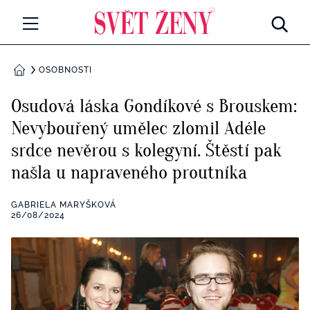
Svetzeny.cz
MÓDA A KRÁSA
OSOBNOSTI
DOMŮ
CELEBRITY
Osudová láska Gondíkové s Brouskem:
Všechny kategorie
Nevybouřený umělec zlomil Adéle
RETROHUBKY
srdce nevěrou s kolegyní. Štěstí pak
Rozhovory
PSYCHOLOGIE
našla u napraveného proutníka
Všechny kategorie
ZDRAVÍ
GABRIELA MARYŠKOVÁ
26/08/2024
Seberozvoj
Všechny kategorie
ZÁBAVA
Životní styl
Všechny kategorie
BYDLENÍ
Testy a kvízy
Všechny kategorie