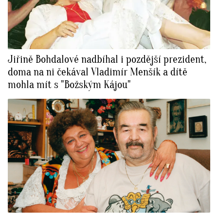
Jiřině Bohdalové nadbíhal i pozdější prezident,
doma na ni čekával Vladimír Menšík a dítě
mohla mít s "Božským Kájou"