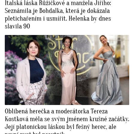
Italská láska Růžičkové a manžela Jiřího:
Seznámila je Bohdalka, která je dokázala
pletichařením i usmířit. Helenka by dnes
slavila 90
Oblíbená herečka a moderátorka Tereza
Kostková měla se svým jménem krušné začátky.
Její platonickou láskou byl fešný herec, ale