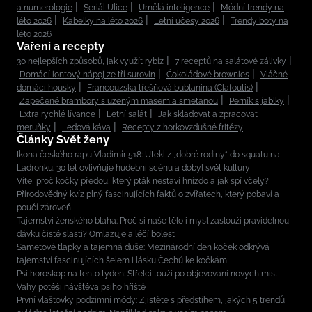
a numerologie
Seriál Ulice
Umělá inteligence
Módní trendy na
léto 2026
Kabelky na léto 2026
Letní účesy 2026
Trendy boty na
léto 2026
Vaření a recepty
30 nejlepších způsobů, jak využít rybíz
7 receptů na salátové zálivky
Domácí iontový nápoj ze tří surovin
Čokoládové brownies
Vláčné
domácí housky
Francouzská třešňová bublanina (Clafoutis)
Zapečené brambory s uzeným masem a smetanou
Perník s jablky
Extra rychlé lívance
Letní salát
Jak skladovat a zpracovat
meruňky
Ledová káva
Recepty z horkovzdušné fritézy
Články Svět ženy
Ikona českého rapu Vladimír 518: Utekl z „dobré rodiny“ do squatu na
Ladronku. 30 let ovlivňuje hudební scénu a dobyl svět kultury
Víte, proč kočky předou, který pták nestaví hnízdo a jak spí včely?
Přírodovědný kvíz plný fascinujících faktů o zvířatech, který pobaví a
poučí zároveň
Tajemství ženského blaha: Proč si naše tělo i mysl zaslouží pravidelnou
dávku čisté slasti? Omlazuje a léčí bolest
Sametové tlapky a tajemná duše: Mezinárodní den koček odkrývá
tajemství fascinujících šelem i lásku Čechů ke kočkám
Psí horoskop na tento týden: Střelci touží po objevování nových míst,
Váhy potěší návštěva psího hřiště
První vlaštovky podzimní módy: Zjistěte s předstihem, jakých 5 trendů