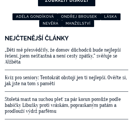
ZOBRAZIT DISKUZI
ADÉLA GONDÍKOVÁ
ONDŘEJ BROUSEK
LÁSKA
NEVĚRA
MANŽELSTVÍ
NEJČTENĚJŠÍ ČLÁNKY
„Děti mě přesvědčily, že domov důchodců bude nejlepší
řešení, jsem nešťastná a není cesty zpátky,“ svěřuje se
Alžběta
Kvíz pro seniory: Tentokrát obstojí jen ti nejlepší. Ověřte si,
jak jste na tom s pamětí
Stoletá mast na suchou pleť za pár korun pomůže podle
babičky Libušky proti vráskám, popraskaným patám a
prodlouží výdrž parfému