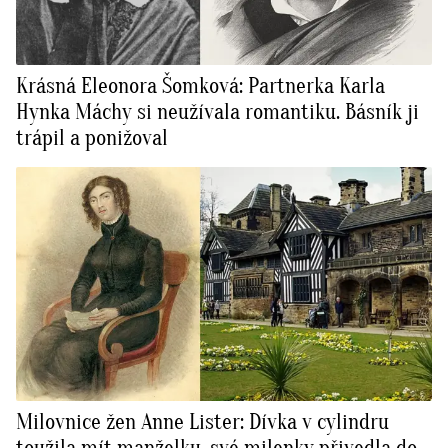
Krásná Eleonora Šomková: Partnerka Karla
Hynka Máchy si neužívala romantiku. Básník ji
trápil a ponižoval
Milovnice žen Anne Lister: Dívka v cylindru