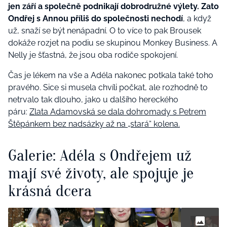
jen září a společně podnikají dobrodružné výlety. Zato
Ondřej s Annou příliš do společnosti nechodí
, a když
už, snaží se být nenápadní. O to více to pak Brousek
dokáže rozjet na podiu se skupinou Monkey Business. A
Nelly je šťastná, že jsou oba rodiče spokojení.
Čas je lékem na vše a Adéla nakonec potkala také toho
pravého. Sice si musela chvíli počkat, ale rozhodně to
netrvalo tak dlouho, jako u dalšího hereckého
páru:
Zlata Adamovská se dala dohromady s Petrem
Štěpánkem bez nadsázky až na „stará“ kolena.
Galerie: Adéla s Ondřejem už
mají své životy, ale spojuje je
krásná dcera