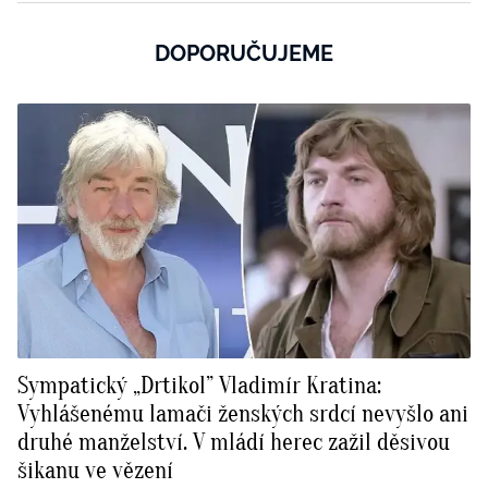
DOPORUČUJEME
Sympatický „Drtikol” Vladimír Kratina:
Vyhlášenému lamači ženských srdcí nevyšlo ani
druhé manželství. V mládí herec zažil děsivou
šikanu ve vězení