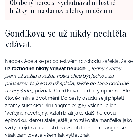
Oblíbený herec si vychutnával milostné
hrátky mimo domov s lehkými děvami
Gondíková se už nikdy nechtěla
vdávat
Naopak Adéla se po bolestivém rozchodu zařekla, že se
už
rozhodně nikdy vdávat nebude
.
‚‚Jednu svatbu
jsem už zažila a každá holka chce být jednou za
princeznu, to jsem si už splnila, takže do toho podruhé
už nepůjdu,„
přiznala Gondíková před lety upřímně. Ale
člověk míní a život mění. Do
cesty osudu
se jí připletl
známý sukničkář
Jiří Langmajer (58)
. Všichni jejich
“veřejně neveřejný„ vztah brali jako další hercovu
epizodku, kterou stále ještě jeho zákonitá manželka jako
vždy přejde a bude klid na všech frontách. Langoš se
však zamiloval a všem tak vytřel zrak.