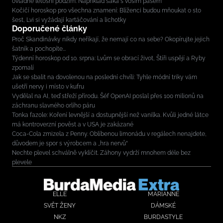
ovládne letošní podzim. Například saka s vosím pasem
Kočičí horoskop pro všechna znamení: Blíženci budou mňoukat o sto
šest, Lvi si vyžádají kartáčování a lichotky
Doporučené články
Proč Skandinávky nikdy neříkají, že nemají co na sebe? Okopírujte jejich
šatník a pochopíte...
Týdenní horoskop od 10. srpna: Lvům se obrací život, Štíři uspějí a Ryby
zpomalí
Jak se sbalit na dovolenou na poslední chvíli: Tyhle módní triky vám
ušetří nervy i místo v kufru
Vydělal na AI, teď střeží přírodu. Šéf OpenAI poslal přes 100 milionů na
záchranu slavného orlího páru
Tonka fazole: Koření levnější a dostupnější než vanilka. Kvůli jedné látce
má kontroverzní pověst a v USA je zakázané
Coca-Cola zmizela z Penny. Oblíbenou limonádu v regálech nenajdete,
důvodem je spor s výrobcem a „hra nervů“
Nechte plevel schválně vyklíčit. Záhony vydrží mnohem déle bez
plevele
ELLE
MARIANNE
SVĚT ŽENY
DÁMSKÉ
NKZ
BURDASTYLE