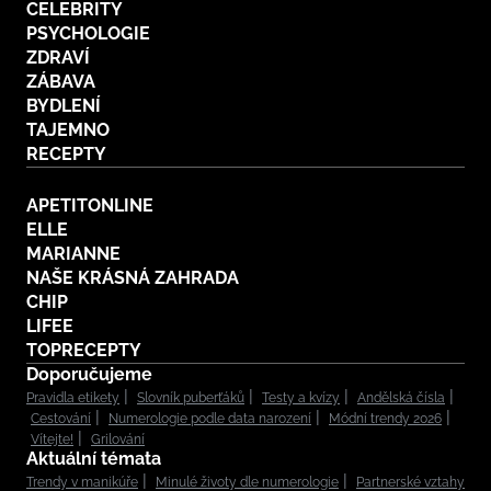
CELEBRITY
PSYCHOLOGIE
ZDRAVÍ
ZÁBAVA
BYDLENÍ
TAJEMNO
RECEPTY
APETITONLINE
ELLE
MARIANNE
NAŠE KRÁSNÁ ZAHRADA
CHIP
LIFEE
TOPRECEPTY
Doporučujeme
Pravidla etikety
Slovník puberťáků
Testy a kvízy
Andělská čísla
Cestování
Numerologie podle data narození
Módní trendy 2026
Vítejte!
Grilování
Aktuální témata
Trendy v manikúře
Minulé životy dle numerologie
Partnerské vztahy