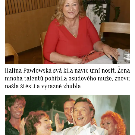
Halina Pawlowská svá kila navíc umí nosit. Žena
mnoha talentů pohřbila osudového muže, znovu
našla štěstí a výrazně zhubla