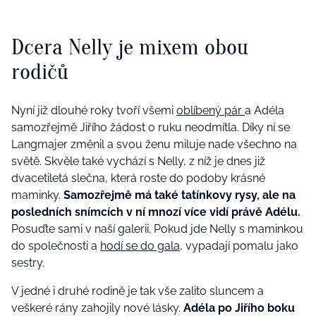
Dcera Nelly je mixem obou
rodičů
Nyní již dlouhé roky tvoří všemi
oblíbený pár
a Adéla
samozřejmě Jiřího žádost o ruku neodmítla. Díky ní se
Langmajer změnil a svou ženu miluje nade všechno na
světě. Skvěle také vychází s Nelly, z níž je dnes již
dvacetiletá slečna, která roste do podoby krásné
maminky.
Samozřejmě má také tatínkovy rysy, ale na
posledních snímcích v ní mnozí více vidí právě Adélu.
Posuďte sami v naší galerii. Pokud jde Nelly s maminkou
do společnosti a
hodí se do gala,
vypadají pomalu jako
sestry.
V jedné i druhé rodině je tak vše zalito sluncem a
veškeré rány zahojily nové lásky.
Adéla po Jiřího boku