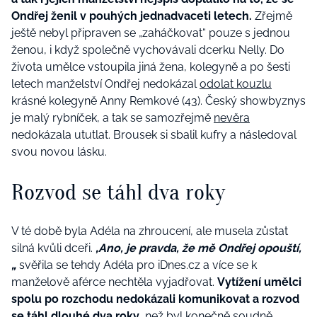
Ondřej ženil v pouhých jednadvaceti letech.
Zřejmě
ještě nebyl připraven se „zaháčkovat“ pouze s jednou
ženou, i když společně vychovávali dcerku Nelly. Do
života umělce vstoupila jiná žena, kolegyně a po šesti
letech manželství Ondřej nedokázal
odolat kouzlu
krásné kolegyně Anny Remkové (43). Český showbyznys
je malý rybníček, a tak se samozřejmě
nevěra
nedokázala ututlat. Brousek si sbalil kufry a následoval
svou novou lásku.
Rozvod se táhl dva roky
V té době byla Adéla na zhroucení, ale musela zůstat
silná kvůli dceři.
‚Ano, je pravda, že mě Ondřej opouští,
„
svěřila se tehdy Adéla pro iDnes.cz a více se k
manželově aférce nechtěla vyjadřovat.
Vytížení umělci
spolu po rozchodu nedokázali komunikovat a rozvod
se táhl dlouhé dva roky
, než byl konečně soudně