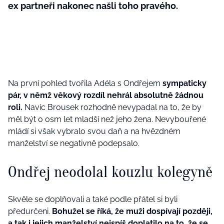
ex partneři nakonec našli toho pravého.
Na první pohled tvořila Adéla s Ondřejem
sympaticky
pár, v němž věkový rozdíl nehrál absolutně žádnou
roli.
Navíc Brousek rozhodně nevypadal na to, že by
měl být o osm let mladší než jeho žena. Nevybouřené
mládí si však vybralo svou daň a na hvězdném
manželství se negativně podepsalo.
Ondřej neodolal kouzlu kolegyně
Skvěle se doplňovali a také podle přátel si byli
předurčeni.
Bohužel se říká, že muži dospívají později,
a tak i jejich manželství nejspíš doplatilo na to, že se