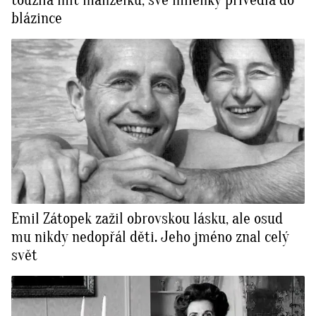
toužila mít manželku, své milenky přivedla do
blázince
Emil Zátopek zažil obrovskou lásku, ale osud
mu nikdy nedopřál děti. Jeho jméno znal celý
svět