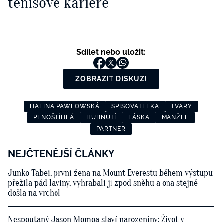
tenisové kariéře
Sdílet nebo uložit:
ZOBRAZIT DISKUZI
HALINA PAWLOWSKÁ
SPISOVATELKA
TVARY
PLNOŠTÍHLÁ
HUBNUTÍ
LÁSKA
MANŽEL
PARTNER
NEJČTENĚJŠÍ ČLÁNKY
Junko Tabei, první žena na Mount Everestu během výstupu
přežila pád laviny, vyhrabali ji zpod sněhu a ona stejně
došla na vrchol
Nespoutaný Jason Momoa slaví narozeniny: Život v