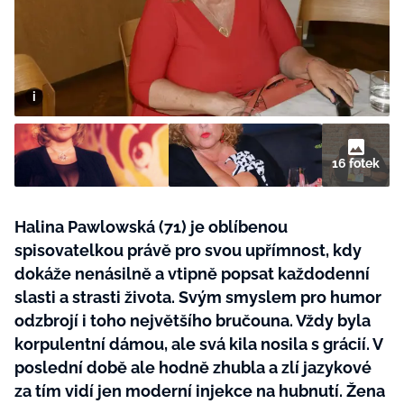
BurdaMedia
Tvoření
Extra
SVĚT ŽENY - 599 KČ
Rady a tipy
ROČNÍ PŘEDPLATNÉ SVĚT ŽENY +
SADA PRODUKTŮ MANA (10 ks)
16 fotek
Halina Pawlowská (71) je oblíbenou
spisovatelkou právě pro svou upřímnost, kdy
dokáže nenásilně a vtipně popsat každodenní
slasti a strasti života. Svým smyslem pro humor
odzbrojí i toho největšího bručouna. Vždy byla
korpulentní dámou, ale svá kila nosila s grácií. V
poslední době ale hodně zhubla a zlí jazykové
za tím vidí jen moderní injekce na hubnutí. Žena