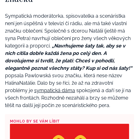
Sympatická moderátorka, spisovatelka a scenáristka
není jen úspěšná v televizi či rádiu, ale má také vlastní
značku oblečení. Společně s dcerou Natálií (ještě má
syna Petra) navrhují oblečení pro ženy všech věkových
kategorií a proporcí.
„Navrhujeme šaty tak, aby se v
nich cítila dobře každá žena po celý den. A
dovolujeme si tvrdit, že platí: Chceš v pohodlí,
elegantně poznat všechny státy? Kup si od nás šaty!“
popsala Pawlowská svou značku, která nese název
HalinaNatálie. Dalo by se říci, že až na zdravotní
problémy je
sympatická dáma
spokojená a daří se jí na
všech frontách. Rozhodně nezahálí a brzy se můžeme
těšit na další její počin ze scenáristického pera.
MOHLO BY SE VÁM LÍBIT