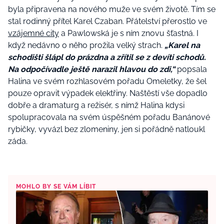
byla připravena na nového muže ve svém životě. Tím se
stal rodinný přítel Karel Czaban. Přátelství přerostlo ve
vzájemné city
a Pawlowská je s ním znovu šťastná. I
když nedávno o něho prožila velký strach.
„Karel na
schodišti šlápl do prázdna a zřítil se z devíti schodů.
Na odpočívadle ještě narazil hlavou do zdi,“
popsala
Halina ve svém rozhlasovém pořadu Omeletky, že šel
pouze opravit výpadek elektřiny. Naštěstí vše dopadlo
dobře a dramaturg a režisér, s nímž Halina kdysi
spolupracovala na svém úspěšném pořadu Banánové
rybičky, vyvázl bez zlomeniny, jen si pořádně natloukl
záda.
MOHLO BY SE VÁM LÍBIT