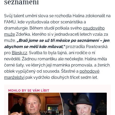
seznámení
Svůj talent umění slova se rozhodla Halina zdokonalit na
FAMU, kde vystudovala obor scenáristika a
dramaturgie. Během studií potkala svého
osudového
muže
Zdeňka, kterého si v jednadvaceti letech vzala za
muže.
„Brali jsme se už tři měsíce po seznámení – jen
abychom se měli kde milovat,“
prozradila Pawlowská
pro
Blesk.cz
. Svatba to byla tajná, ani rodiče o ní
nevěděli. Žádnou romantiku ale nečekejte. Halina měla
černé šaty, ve kterých její maminka promovala, a ženich
oblek vypůjčený od souseda. Šťastné a
pohodové
manželství
pak vydrželo dlouhých třicet sedm let.
MOHLO BY SE VÁM LÍBIT