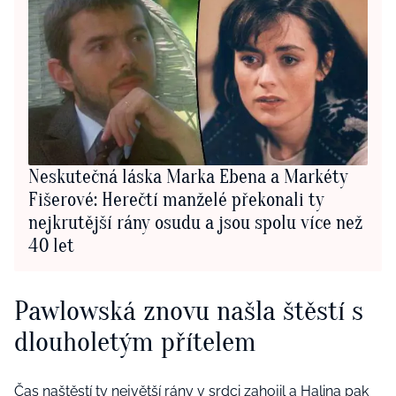
Neskutečná láska Marka Ebena a Markéty
Fišerové: Herečtí manželé překonali ty
nejkrutější rány osudu a jsou spolu více než
40 let
Pawlowská znovu našla štěstí s
dlouholetým přítelem
Čas naštěstí ty největší rány v srdci zahojil a Halina pak