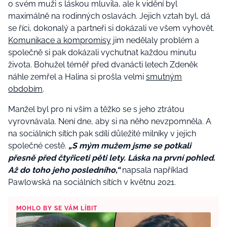
o svém muži s láskou mluvila, ale k vidění byl
maximálně na rodinných oslavách. Jejich vztah byl, dá
se říci, dokonalý a partneři si dokázali ve všem vyhovět.
Komunikace a kompromisy
jim nedělaly problém a
společně si pak dokázali vychutnat každou minutu
života. Bohužel téměř před dvanácti letech Zdeněk
náhle zemřel a Halina si prošla velmi
smutným
obdobím
.
Manžel byl pro ni vším a těžko se s jeho ztrátou
vyrovnávala. Není dne, aby si na něho nevzpomněla. A
na sociálních sítích pak sdílí důležité milníky v jejich
společné cestě.
„S mým mužem jsme se potkali
přesně před čtyřiceti pěti lety. Láska na první pohled.
Až do toho jeho posledního,“
napsala například
Pawlowská na sociálních sítích v květnu 2021.
MOHLO BY SE VÁM LÍBIT