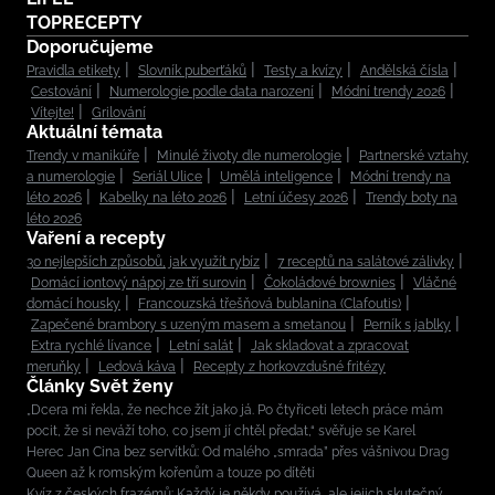
TOPRECEPTY
Doporučujeme
Pravidla etikety
Slovník puberťáků
Testy a kvízy
Andělská čísla
Cestování
Numerologie podle data narození
Módní trendy 2026
Vítejte!
Grilování
Aktuální témata
Trendy v manikúře
Minulé životy dle numerologie
Partnerské vztahy
a numerologie
Seriál Ulice
Umělá inteligence
Módní trendy na
léto 2026
Kabelky na léto 2026
Letní účesy 2026
Trendy boty na
léto 2026
Vaření a recepty
30 nejlepších způsobů, jak využít rybíz
7 receptů na salátové zálivky
Domácí iontový nápoj ze tří surovin
Čokoládové brownies
Vláčné
domácí housky
Francouzská třešňová bublanina (Clafoutis)
Zapečené brambory s uzeným masem a smetanou
Perník s jablky
Extra rychlé lívance
Letní salát
Jak skladovat a zpracovat
meruňky
Ledová káva
Recepty z horkovzdušné fritézy
Články Svět ženy
„Dcera mi řekla, že nechce žít jako já. Po čtyřiceti letech práce mám
pocit, že si neváží toho, co jsem jí chtěl předat,“ svěřuje se Karel
Herec Jan Cina bez servítků: Od malého „smrada” přes vášnivou Drag
Queen až k romským kořenům a touze po dítěti
Kvíz z českých frazémů: Každý je někdy používá, ale jejich skutečný