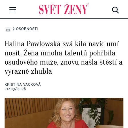
Svetzeny.cz
MÓDA A KRÁSA
OSOBNOSTI
DOMŮ
CELEBRITY
Halina Pawlowská svá kila navíc umí
Všechny kategorie
nosit. Žena mnoha talentů pohřbila
RETROHUBKY
osudového muže, znovu našla štěstí a
Rozhovory
PSYCHOLOGIE
výrazně zhubla
Všechny kategorie
ZDRAVÍ
KRISTINA VACKOVÁ
21/03/2026
Seberozvoj
Všechny kategorie
ZÁBAVA
Životní styl
Všechny kategorie
BYDLENÍ
Testy a kvízy
Všechny kategorie