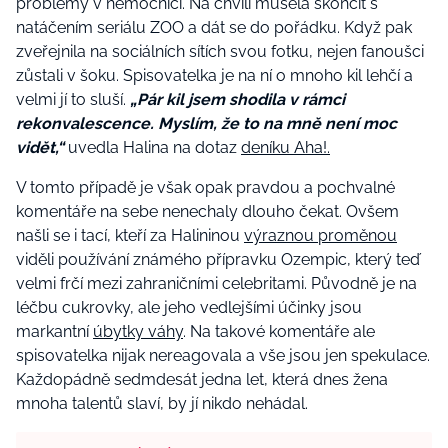
problémy v nemocnici. Na chvíli musela skončit s
natáčením seriálu ZOO a dát se do pořádku. Když pak
zveřejnila na sociálních sítích svou fotku, nejen fanoušci
zůstali v šoku. Spisovatelka je na ní o mnoho kil lehčí a
velmi jí to sluší.
„Pár kil jsem shodila v rámci
rekonvalescence. Myslím, že to na mně není moc
vidět,“
uvedla Halina na dotaz
deníku Aha!.
V tomto případě je však opak pravdou a pochvalné
komentáře na sebe nenechaly dlouho čekat. Ovšem
našli se i tací, kteří za Halininou
výraznou proměnou
viděli používání známého přípravku Ozempic, který teď
velmi frčí mezi zahraničními celebritami. Původně je na
léčbu cukrovky, ale jeho vedlejšími účinky jsou
markantní
úbytky váhy
. Na takové komentáře ale
spisovatelka nijak nereagovala a vše jsou jen spekulace.
Každopádně sedmdesát jedna let, která dnes žena
mnoha talentů slaví, by jí nikdo nehádal.