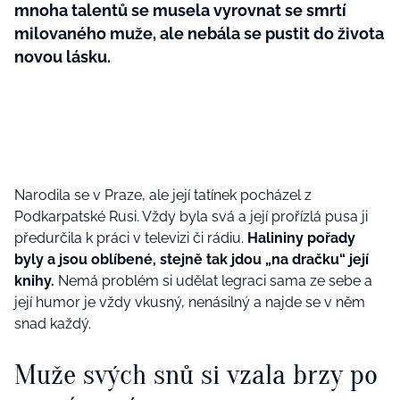
mnoha talentů se musela vyrovnat se smrtí
milovaného muže, ale nebála se pustit do života
novou lásku.
Narodila se v Praze, ale její tatínek pocházel z
Podkarpatské Rusi. Vždy byla svá a její prořízlá pusa ji
předurčila k práci v televizi či rádiu.
Halininy pořady
byly a jsou oblíbené, stejně tak jdou „na dračku“ její
knihy.
Nemá problém si udělat legraci sama ze sebe a
její humor je vždy vkusný, nenásilný a najde se v něm
snad každý.
Muže svých snů si vzala brzy po