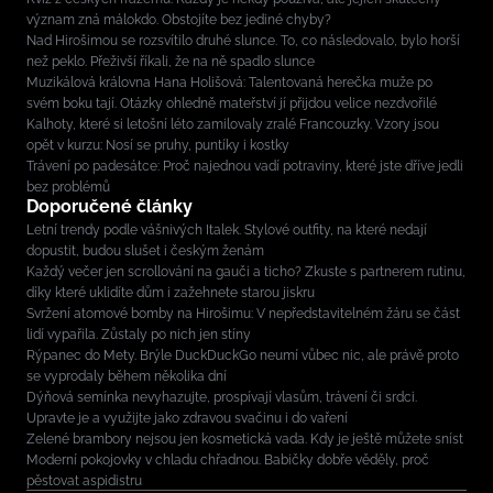
význam zná málokdo. Obstojíte bez jediné chyby?
Nad Hirošimou se rozsvítilo druhé slunce. To, co následovalo, bylo horší
než peklo. Přeživší říkali, že na ně spadlo slunce
Muzikálová královna Hana Holišová: Talentovaná herečka muže po
svém boku tají. Otázky ohledně mateřství jí přijdou velice nezdvořilé
Kalhoty, které si letošní léto zamilovaly zralé Francouzky. Vzory jsou
opět v kurzu: Nosí se pruhy, puntíky i kostky
Trávení po padesátce: Proč najednou vadí potraviny, které jste dříve jedli
bez problémů
Doporučené články
Letní trendy podle vášnivých Italek. Stylové outfity, na které nedají
dopustit, budou slušet i českým ženám
Každý večer jen scrollování na gauči a ticho? Zkuste s partnerem rutinu,
díky které uklidíte dům i zažehnete starou jiskru
Svržení atomové bomby na Hirošimu: V nepředstavitelném žáru se část
lidí vypařila. Zůstaly po nich jen stíny
Rýpanec do Mety. Brýle DuckDuckGo neumí vůbec nic, ale právě proto
se vyprodaly během několika dní
Dýňová semínka nevyhazujte, prospívají vlasům, trávení či srdci.
Upravte je a využijte jako zdravou svačinu i do vaření
Zelené brambory nejsou jen kosmetická vada. Kdy je ještě můžete sníst
Moderní pokojovky v chladu chřadnou. Babičky dobře věděly, proč
pěstovat aspidistru