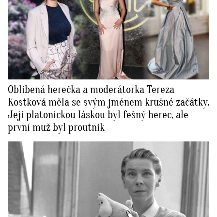
Oblíbená herečka a moderátorka Tereza
Kostková měla se svým jménem krušné začátky.
Její platonickou láskou byl fešný herec, ale
první muž byl proutník