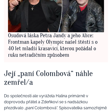
Osudová láska Petra Jandy a jeho Alice:
Frontman kapely Olympic našel štěstí s o
40 let mladší krasavicí, kterou požádal o
ruku netradičním způsobem
Její „paní Colombová“ náhle
zemřel/a
Do společnosti ale vyrážela Halina primárně v
doprovodu přátel a Zdeňkovi se s nadsázkou
přezdívalo „paní Colombová“. Spisovatelka samozřejmě