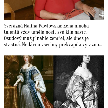
Svérázná Halina Pawlowská: Žena mnoha
talentů vždy uměla nosit svá kila navíc.
Osudový muž jí náhle zemřel, ale dnes je
šťastná. Nedávno všechny překvapila výraznou
proměnou