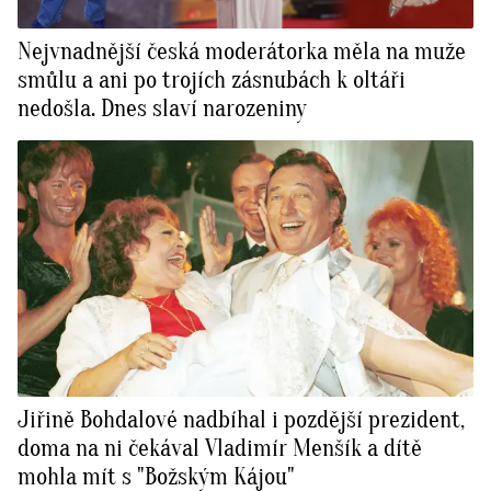
Nejvnadnější česká moderátorka měla na muže
smůlu a ani po trojích zásnubách k oltáři
nedošla. Dnes slaví narozeniny
Jiřině Bohdalové nadbíhal i pozdější prezident,
doma na ni čekával Vladimír Menšík a dítě
mohla mít s "Božským Kájou"