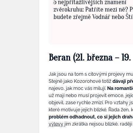
5 nejpřitažlivějších znamení
zvěrokruhu: Patříte mezi ně? 
budete zřejmě Vodnář nebo Ští
Beran (21. března – 19
Jak jsou na tom s citovými projevy m
Stejně jako Kozorohové totiž
dávají p
najevo, jak moc vás milují.
Na romanti
už mají nebo musí projevit emoce, jejich
objevil, zase rychle zmizí. Pro vztahy 
které motivuje jejich blízké. Řada žen
problém odhadnout, co si jejich drah
výlevy
jim zkrátka nejsou blízké, radě