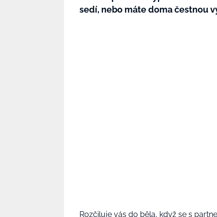
sedí, nebo máte doma čestnou v
Rozčiluje vás do běla,
když se s partn