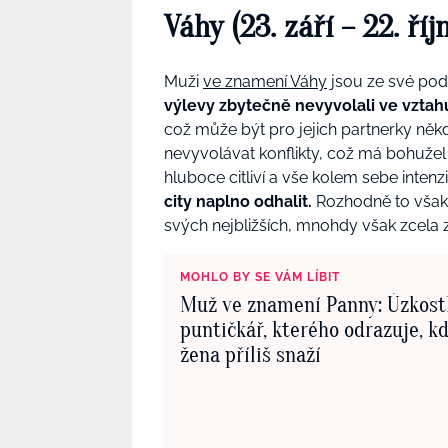
Váhy (23. září – 22. ří
Muži
ve znamení Váhy
jsou ze své pods
výlevy zbytečně nevyvolali ve vztah
což může být pro jejich partnerky někd
nevyvolávat konflikty, což má bohužel 
hluboce citliví a vše kolem sebe intenz
city naplno odhalit.
R
ozhodně to však 
svých nejbližších, mnohdy však zcela 
MOHLO BY SE VÁM LÍBIT
Muž ve znamení Panny: Úzkost
puntičkář, kterého odrazuje, k
žena příliš snaží