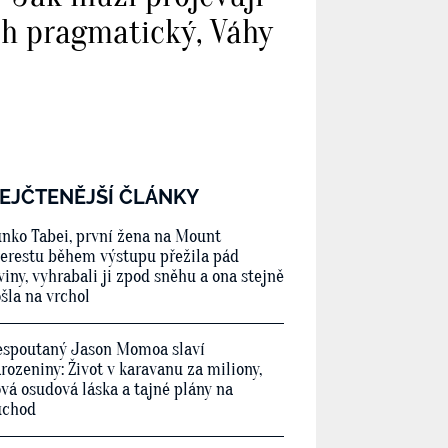
oh pragmatický, Váhy
EJČTENĚJŠÍ ČLÁNKY
nko Tabei, první žena na Mount
erestu během výstupu přežila pád
viny, vyhrabali ji zpod sněhu a ona stejně
šla na vrchol
spoutaný Jason Momoa slaví
rozeniny: Život v karavanu za miliony,
vá osudová láska a tajné plány na
ůchod