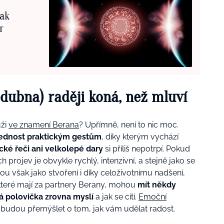
Pak
r
. dubna) raději koná, než mluví
uži
ve znamení Berana
? Upřímně, není to nic moc.
řednost praktickým gestům
, díky kterým vychází
cké řeči ani velkolepé dary
si příliš nepotrpí. Pokud
 projev je obvykle rychlý, intenzivní, a stejně jako se
jsou však jako stvoření i díky celoživotnímu nadšení,
, které mají za partnery Berany, mohou
mít někdy
á polovička zrovna myslí
a jak se cítí.
Emoční
ji budou přemýšlet o tom, jak vám udělat radost.