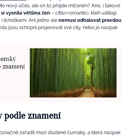
te nový účes, ale on to přejde mlčením? Ano, i takové
 si vysnila většina žen
– citliví romantici, kteří udělají,
 i lichotkami. Ani jedno ale
nemusí odhalovat pravdou
, zda jsou schopni projevovat své city, nebo je naopak
ponský
še znamení
ty podle znamení
noznačně zařadit mezi studené čumáky, a která naopak