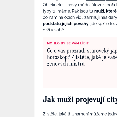
Obléknete si nový módní úlovek, pořídí
typy tu máme. Pak jsou tu
muži, které
co nám na očích vidí, zahrnují nás dary
podstatu jejich povahy
, jde spíš o to
drží v sobě.
MOHLO BY SE VÁM LÍBIT
Co o vás prozradí starověký ja
horoskop? Zjistěte, jaké je va
zenových mistrů
Jak muži projevují ci
Zjistěte, jaká tři znamení můžeme jed