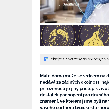
Přidejte si Svět ženy do oblíbených 
Máte doma muže se srdcem na dl
nedává za žádných okolností naj
přirozeností je jiný přístup k živ
dostatek pochopení pro druhého.
znamení, ve kterém jsme byli naro
vašeho partnera typické dle horo