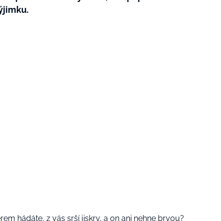
ýjimku.
erem hádáte
, z vás srší jiskry, a on ani nehne brvou?