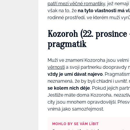
patří mezi věčné romantiky
, jež nemaj
však na to, že
na tyto vlastnosti má v
rodinné prostředí, ve kterém muži vyrůsta
Kozoroh (22. prosince 
pragmatik
Muži ve znamení Kozoroha jsou velmi do
věrnosti
a svoji partnerku doopravdy m
vždy je umí dávat najevo
. Pragmatismu
neznamená, že by byli chladní i uvnitř
se kolem nich děje
. Pokud jejich partn
Jestliže máte doma Kozoroha, nezazlí
city jsou mnohem opravdovější. Přesv
vnímá jako samozřejmost.
MOHLO BY SE VÁM LÍBIT