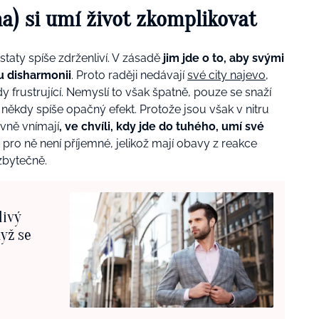
jna) si umí život zkomplikovat
taty spíše zdrženliví. V zásadě
jim jde o to, aby svými
u disharmonii
. Proto raději nedávají
své city najevo
,
y frustrující. Nemyslí to však špatně, pouze se snaží
někdy spíše opačný efekt. Protože jsou však v nitru
ivně vnímají
, ve chvíli, kdy jde do tuhého, umí své
pro ně není příjemné, jelikož mají obavy z reakce
zbytečně.
livý
dyž se