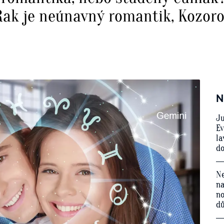
Rak je neúnavný romantik, Kozor
N
Ju
Ev
la
do
Ne
na
no
d