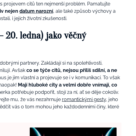
í s projevem citů ten nejmenší problém. Pamatujte
liv nejen
datum narozní
, ale také způsob výchovy a
li, i jejich životní zkušenosti.
– 20. ledna) jako věčný
brými partnery. Zakládají si na spolehlivosti,
ilují. Avšak
co se týče citů,
nejsou příliš sdílní, a ne
s je jim vlastní a projevuje se i v komunikaci. To však
, naopak!
Mají hluboké city a velmi dobře vnímají, co
erka potřebuje podpořit, stojí za ní, ať se děje cokoliv.
vejte mu, že vás nezahrnuje
romantickými gesty
, jeho
ědčit vás o tom mohou jeho každodenními činy, které