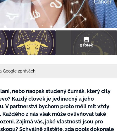
9 fotek
na
Google zprávách
ani, nebo naopak studený čumák, který city
evo? Každý člověk je jedinečný a jeho
otu. V partnerství bychom proto měli mít vždy
 Každého z nás však může ovlivňovat také
zeni. Zajímá vás, jaké vlastnosti jsou pro
skopu? Schválně zjistěte, zda popis dokonale