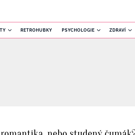
ITY
RETROHUBKY
PSYCHOLOGIE
ZDRAVÍ
 romantika, nebo studený čumák?