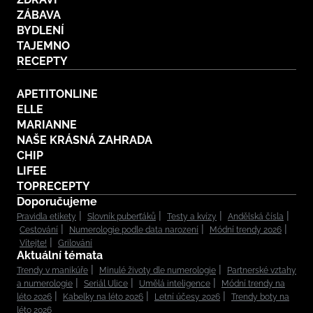
ZÁBAVA
BYDLENÍ
TAJEMNO
RECEPTY
APETITONLINE
ELLE
MARIANNE
NAŠE KRÁSNÁ ZAHRADA
CHIP
LIFEE
TOPRECEPTY
Doporučujeme
Pravidla etikety
Slovník puberťáků
Testy a kvízy
Andělská čísla
Cestování
Numerologie podle data narození
Módní trendy 2026
Vítejte!
Grilování
Aktuální témata
Trendy v manikúře
Minulé životy dle numerologie
Partnerské vztahy
a numerologie
Seriál Ulice
Umělá inteligence
Módní trendy na
léto 2026
Kabelky na léto 2026
Letní účesy 2026
Trendy boty na
léto 2026