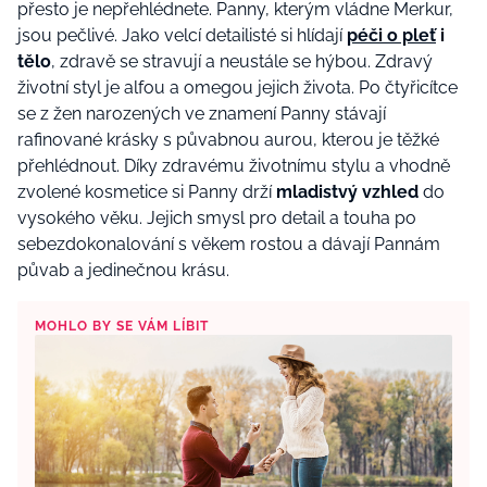
přesto je nepřehlédnete.
Panny, kterým vládne Merkur,
jsou pečlivé.
Jako velcí detailisté si hlídají
péči o pleť
i
tělo
, zdravě se stravují a neustále se hýbou. Zdravý
ži
votní styl
je alfou a omegou jejich života.
Po čtyřicítce
se
z
ž
en narozených ve znamení Panny
stáv
ají
rafinované krásky
s
půvabnou aur
o
u, kterou je těžké
přehlédnout.
D
íky zdravému životnímu stylu a
vhodně
zvolené kosmetice si Panny drží
mladistvý vzhled
do
vysokého věku.
Jejich smysl pro detail a touha po
sebezdokonalování
s věkem rostou a dávají Pannám
půvab a jedinečnou krásu.
MOHLO BY SE VÁM LÍBIT