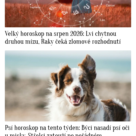
Velký horoskop na srpen 2026: Lvi chytnou
druhou mízu, Raky čeká zlomové rozhodnutí
Psí horoskop na tento týden: Býci nasadí psí oči
u misky, Střelci zatouží po pořádném