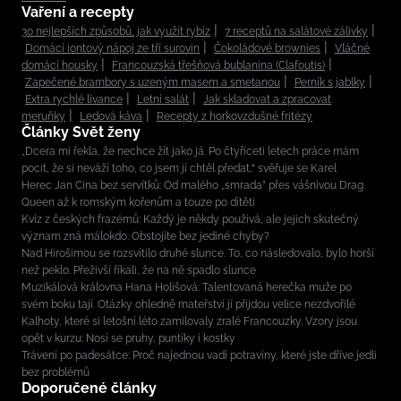
Vaření a recepty
30 nejlepších způsobů, jak využít rybíz
7 receptů na salátové zálivky
Domácí iontový nápoj ze tří surovin
Čokoládové brownies
Vláčné
domácí housky
Francouzská třešňová bublanina (Clafoutis)
Zapečené brambory s uzeným masem a smetanou
Perník s jablky
Extra rychlé lívance
Letní salát
Jak skladovat a zpracovat
meruňky
Ledová káva
Recepty z horkovzdušné fritézy
Články Svět ženy
„Dcera mi řekla, že nechce žít jako já. Po čtyřiceti letech práce mám
pocit, že si neváží toho, co jsem jí chtěl předat,“ svěřuje se Karel
Herec Jan Cina bez servítků: Od malého „smrada” přes vášnivou Drag
Queen až k romským kořenům a touze po dítěti
Kvíz z českých frazémů: Každý je někdy používá, ale jejich skutečný
význam zná málokdo. Obstojíte bez jediné chyby?
Nad Hirošimou se rozsvítilo druhé slunce. To, co následovalo, bylo horší
než peklo. Přeživší říkali, že na ně spadlo slunce
Muzikálová královna Hana Holišová: Talentovaná herečka muže po
svém boku tají. Otázky ohledně mateřství jí přijdou velice nezdvořilé
Kalhoty, které si letošní léto zamilovaly zralé Francouzky. Vzory jsou
opět v kurzu: Nosí se pruhy, puntíky i kostky
Trávení po padesátce: Proč najednou vadí potraviny, které jste dříve jedli
bez problémů
Doporučené články