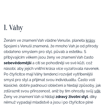
1. Váhy
Ženám ve znamení Vah vládne Venuše, planeta
krásy
.
S
pojení s Venuší znamená, že mnoho Vah je od přírody
obdařeno smyslem pro styl, půvab a estetiku. S
přibývajícím věkem jsou ženy ve znamení Vah často
sebevědomější
a cítí se pohodlně
ji
ve své kůži, což
násobí
, aby jejich vnitřní krása
více
vyzařovala
navenek
.
Po čtyřicítce mají Váhy tendenci rozvíjet vytříbenější
smysl pro styl a přijímat svou individualitu. Často volí
klasické, dobře padnoucí oblečení a hledají způsoby, jak
zdůraznit
svou
přirozen
ost
, aniž by
tím ohrozily svůj
věk
.
Ženy ve znamení Vah
si hlídají
z
dravý životní styl
,
díky
němuž
vypadají
mladistvě a
jsou i po čtyřicítce
plné