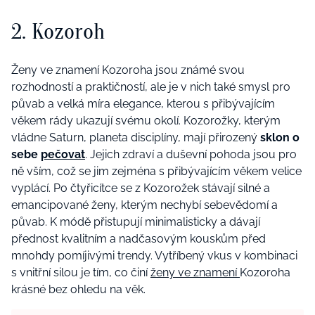
2. Kozoroh
Ženy ve znamení Kozoroha jsou známé svou
rozhodností a praktičností, ale je v nich
také smysl pro
půvab a velká míra
elegance,
kterou s přibývajícím
věkem rády ukazují svému okolí.
Kozorožky, kterým
vládne Saturn, planeta disciplíny, mají přirozený
sklon o
sebe
pečovat
.
Jejich
zdraví a
duševní pohoda jsou pro
ně vším
, což se jim
zejména
s přibývajícím věkem
velice
vyplácí. Po čtyřicítce se z Kozorož
ek stávají silné a
emancipované ženy, kterým nechybí sebevědomí a
půvab.
K módě přistup
ují
minimalisticky a
dávají
přednost kvalitním a nadčasovým kouskům před
mnohdy
pomíjivými trendy.
V
ytříbený vkus v kombinaci
s vnitřní silou je tím, co činí
ženy ve znamení
Kozoroha
krásné bez ohledu na věk.