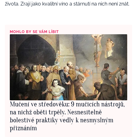
života.
Zrají
jako
kvalitní
víno a
stárnutí na nich není znát.
MOHLO BY SE VÁM LÍBIT
Mučení ve středověku: 9 mučicích nástrojů,
na nichž oběti trpěly. Nesnesitelně
bolestivé praktiky vedly k nesmyslným
přiznáním