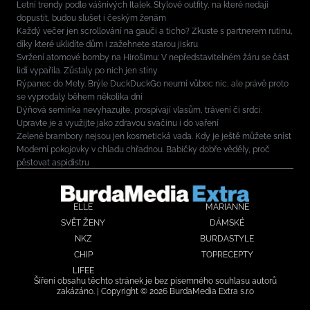
Letní trendy podle vášnivých Italek. Stylové outfity, na které nedají
dopustit, budou slušet i českým ženám
Každý večer jen scrollování na gauči a ticho? Zkuste s partnerem rutinu,
díky které uklidíte dům i zažehnete starou jiskru
Svržení atomové bomby na Hirošimu: V nepředstavitelném žáru se část
lidí vypařila. Zůstaly po nich jen stíny
Rýpanec do Mety. Brýle DuckDuckGo neumí vůbec nic, ale právě proto
se vyprodaly během několika dní
Dýňová semínka nevyhazujte, prospívají vlasům, trávení či srdci.
Upravte je a využijte jako zdravou svačinu i do vaření
Zelené brambory nejsou jen kosmetická vada. Kdy je ještě můžete sníst
Moderní pokojovky v chladu chřadnou. Babičky dobře věděly, proč
pěstovat aspidistru
ELLE
MARIANNE
SVĚT ŽENY
DÁMSKÉ
NKZ
BURDASTYLE
CHIP
TOPRECEPTY
LIFEE
Šíření obsahu těchto stránek je bez písemného souhlasu autorů
zakázáno. | Copyright © 2026 BurdaMedia Extra s.r.o