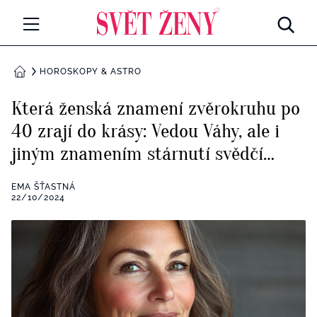
Svetzeny.cz
MÓDA A KRÁSA
HOROSKOPY & ASTRO
DOMŮ
CELEBRITY
Která ženská znamení zvěrokruhu po
Všechny kategorie
40 zrají do krásy: Vedou Váhy, ale i
RETROHUBKY
jiným znamením stárnutí svědčí…
Rozhovory
PSYCHOLOGIE
EMA ŠŤASTNÁ
Všechny kategorie
22/10/2024
ZDRAVÍ
Seberozvoj
Všechny kategorie
ZÁBAVA
Životní styl
Všechny kategorie
BYDLENÍ
Testy a kvízy
Všechny kategorie