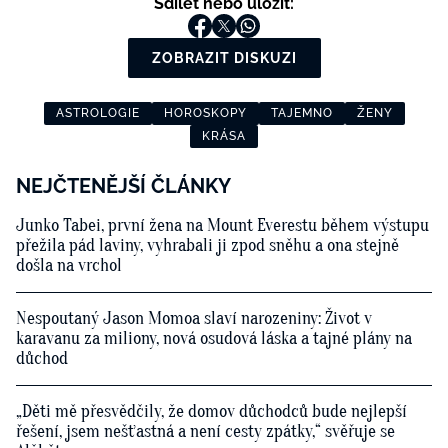
Sdílet nebo uložit:
ZOBRAZIT DISKUZI
ASTROLOGIE
HOROSKOPY
TAJEMNO
ŽENY
KRÁSA
NEJČTENĚJŠÍ ČLÁNKY
Junko Tabei, první žena na Mount Everestu během výstupu
přežila pád laviny, vyhrabali ji zpod sněhu a ona stejně
došla na vrchol
Nespoutaný Jason Momoa slaví narozeniny: Život v
karavanu za miliony, nová osudová láska a tajné plány na
důchod
„Děti mě přesvědčily, že domov důchodců bude nejlepší
řešení, jsem nešťastná a není cesty zpátky,“ svěřuje se