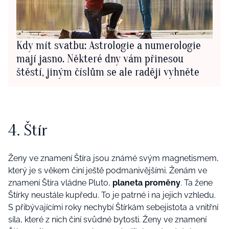
Kdy mít svatbu: Astrologie a numerologie
mají jasno. Některé dny vám přinesou
štěstí, jiným číslům se ale raději vyhněte
4. Štír
Ž
eny ve
znamení Štíra
jsou známé
svým
magneti
smem
,
který
je
s věkem č
iní
ještě podmanivější
mi
. Žená
m
ve
znamení Štíra vládne Pluto,
planeta proměny
.
Ta žen
e
Štírky neustále kupředu. To je patrné i na jejich vzhledu.
S přibývající
mi
roky nechybí Štírkám sebejistota a
vnitřní
síl
a
,
které z nich
činí svůdné
bytosti
. Ž
eny ve znamení