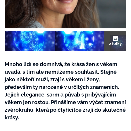
BurdaMedia
Tvoření
Extra
SVĚT ŽENY - 599 KČ
Rady a tipy
ROČNÍ PŘEDPLATNÉ SVĚT ŽENY +
SADA PRODUKTŮ MANA (10 ks)
2 fotky
Mnoho lidí se domnívá, že krása žen s věkem
uvadá, s tím ale nemůžeme souhlasit. Stejně
jako někteří muži, zrají s věkem i ženy,
především ty narozené v určitých znameních.
Jejich elegance, šarm a půvab s přibývajícím
věkem jen rostou. Přinášíme vám výčet znamení
zvěrokruhu, která po čtyřicítce zrají do skutečné
krásy.