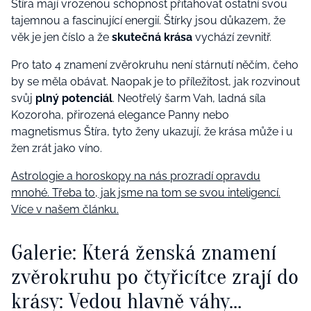
Štíra
mají
vrozenou schopnost přitahovat ostatní svou
tajemnou a fascinující
energií
. Š
tírky jsou důkazem, že
věk je jen číslo a
že
skutečná krása
vychází z
evnitř
.
Pro tato
4
znamení zvěrokruhu není stárnutí něčím, čeho
by se měla obávat.
Naopak
je to příležitost, jak rozvinout
svůj
plný potenciál
.
Neotřelý
šarm Vah, ladná síl
a
Kozoroha, přirozená eleganc
e
Panny nebo
magnetismus
Štíra, tyto ženy ukazují, že krása
může i u
žen zrát jako víno.
Astrologie a horoskopy na nás prozradí opravdu
mnohé. Třeba to, jak jsme na tom se svou inteligencí.
Více v našem článku.
Galerie: Která ženská znamení
zvěrokruhu po čtyřicítce zrají do
krásy: Vedou hlavně váhy…