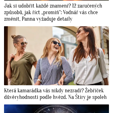
Jak si udobřit každé znamení? 12 zaručených
způsobů, jak říct „promiň“: Vodnář vás chce
změnit, Panna vyžaduje detaily
Která kamarádka vás nikdy nezradí? Žebříček
důvěryhodnosti podle hvězd. Na Štíry je spoleh