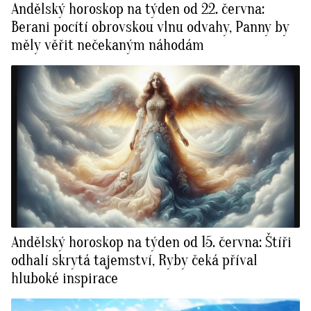
Andělský horoskop na týden od 22. června:
Berani pocítí obrovskou vlnu odvahy, Panny by
měly věřit nečekaným náhodám
Andělský horoskop na týden od 15. června: Štíři
odhalí skrytá tajemství, Ryby čeká příval
hluboké inspirace