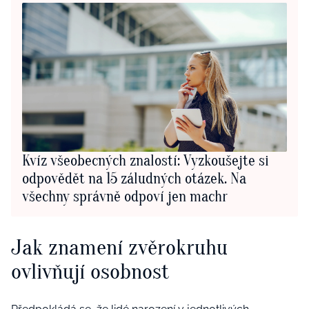
Kvíz všeobecných znalostí: Vyzkoušejte si
odpovědět na 15 záludných otázek. Na
všechny správně odpoví jen machr
Jak znamení zvěrokruhu
ovlivňují osobnost