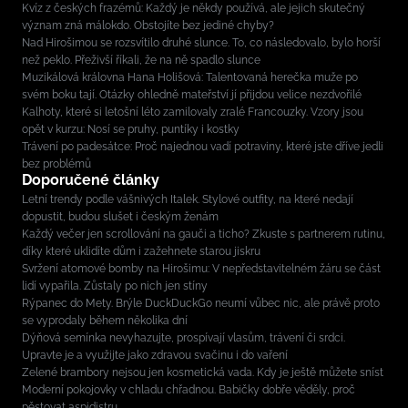
Kvíz z českých frazémů: Každý je někdy používá, ale jejich skutečný
význam zná málokdo. Obstojíte bez jediné chyby?
Nad Hirošimou se rozsvítilo druhé slunce. To, co následovalo, bylo horší
než peklo. Přeživší říkali, že na ně spadlo slunce
Muzikálová královna Hana Holišová: Talentovaná herečka muže po
svém boku tají. Otázky ohledně mateřství jí přijdou velice nezdvořilé
Kalhoty, které si letošní léto zamilovaly zralé Francouzky. Vzory jsou
opět v kurzu: Nosí se pruhy, puntíky i kostky
Trávení po padesátce: Proč najednou vadí potraviny, které jste dříve jedli
bez problémů
Doporučené články
Letní trendy podle vášnivých Italek. Stylové outfity, na které nedají
dopustit, budou slušet i českým ženám
Každý večer jen scrollování na gauči a ticho? Zkuste s partnerem rutinu,
díky které uklidíte dům i zažehnete starou jiskru
Svržení atomové bomby na Hirošimu: V nepředstavitelném žáru se část
lidí vypařila. Zůstaly po nich jen stíny
Rýpanec do Mety. Brýle DuckDuckGo neumí vůbec nic, ale právě proto
se vyprodaly během několika dní
Dýňová semínka nevyhazujte, prospívají vlasům, trávení či srdci.
Upravte je a využijte jako zdravou svačinu i do vaření
Zelené brambory nejsou jen kosmetická vada. Kdy je ještě můžete sníst
Moderní pokojovky v chladu chřadnou. Babičky dobře věděly, proč
pěstovat aspidistru