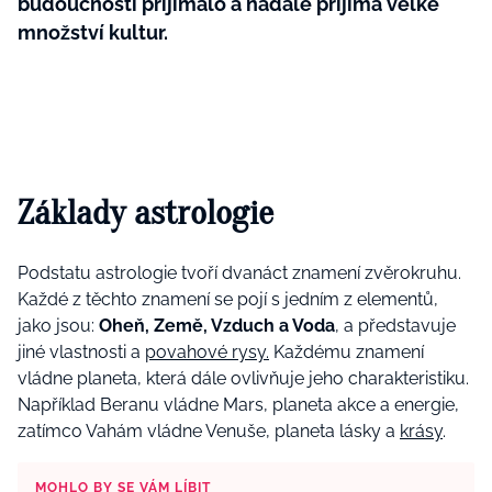
budoucnosti přijímalo a nadále přijímá velké
množství kultur.
Základy astrologie
Podstatu astrologie tvoří
dvanáct znamení zvěrokruhu
.
Každé z těchto znamení se pojí s
jedním z elementů
,
jako jsou:
Oheň, Země, Vzduch a Voda
, a představuje
jiné vlastnosti a
povahové rysy.
Každému znamení
vládne planeta
, která dále ovlivňuje jeho charakteristiku.
Například Beranu vládne Mars, planeta akce a energie,
zatímco Vahám vládne Venuše, planeta lásky a
krásy
.
MOHLO BY SE VÁM LÍBIT