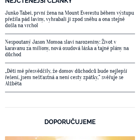
NEJČTENĚJŠÍ ČLÁNKY
Junko Tabei, první žena na Mount Everestu během výstupu
přežila pád laviny, vyhrabali ji zpod sněhu a ona stejně
došla na vrchol
Nespoutaný Jason Momoa slaví narozeniny: Život v
karavanu za miliony, nová osudová láska a tajné plány na
důchod
„Děti mě přesvědčily, že domov důchodců bude nejlepší
řešení, jsem nešťastná a není cesty zpátky,“ svěřuje se
Alžběta
DOPORUČUJEME