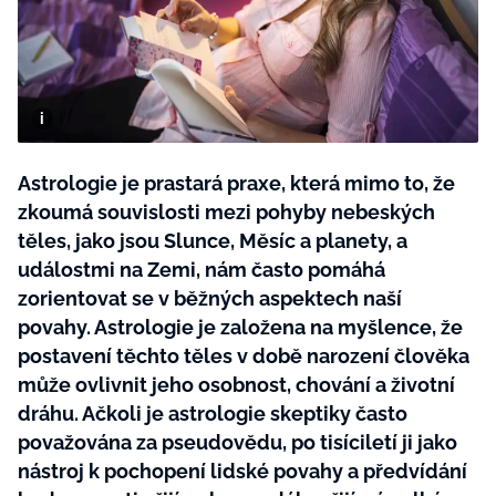
BurdaMedia
Tvoření
Extra
SVĚT ŽENY - 599 KČ
Rady a tipy
ROČNÍ PŘEDPLATNÉ SVĚT ŽENY +
SADA PRODUKTŮ MANA (10 ks)
Astrologie je prastará praxe, která mimo to, že
zkoumá souvislosti mezi pohyby nebeských
těles, jako jsou Slunce, Měsíc a planety, a
událostmi na Zemi, nám často pomáhá
zorientovat se v běžných aspektech naší
povahy. Astrologie je založena na myšlence, že
postavení těchto těles v době narození člověka
může ovlivnit jeho osobnost, chování a životní
dráhu. Ačkoli je astrologie skeptiky často
považována za pseudovědu, po tisíciletí ji jako
nástroj k pochopení lidské povahy a předvídání