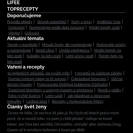
LIFEE
TOPRECEPTY
Doporučujeme
Pravidla etikety
Slovník puberťáků
Testy a kvízy
Andělská čísla
Cestování
Numerologie podle data narození
Módní trendy 2026
Vítejte!
Grilování
Aktuální témata
Trendy v manikúře
Minulé životy dle numerologie
Partnerské vztahy
a numerologie
Seriál Ulice
Umělá inteligence
Módní trendy na
léto 2026
Kabelky na léto 2026
Letní účesy 2026
Trendy boty na
léto 2026
Vaření a recepty
30 nejlepších způsobů, jak využít rybíz
7 receptů na salátové zálivky
Domácí iontový nápoj ze tří surovin
Čokoládové brownies
Vláčné
domácí housky
Francouzská třešňová bublanina (Clafoutis)
Zapečené brambory s uzeným masem a smetanou
Perník s jablky
Extra rychlé lívance
Letní salát
Jak skladovat a zpracovat
meruňky
Ledová káva
Recepty z horkovzdušné fritézy
Články Svět ženy
„Dcera mi řekla, že nechce žít jako já. Po čtyřiceti letech práce mám
pocit, že si neváží toho, co jsem jí chtěl předat,“ svěřuje se Karel
Herec Jan Cina bez servítků: Od malého „smrada” přes vášnivou Drag
Queen až k romským kořenům a touze po dítěti