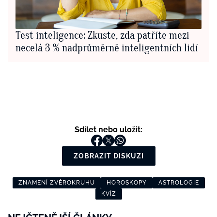
Test inteligence: Zkuste, zda patříte mezi
necelá 3 % nadprůměrně inteligentních lidí
Sdílet nebo uložit:
ZOBRAZIT DISKUZI
ZNAMENÍ ZVĚROKRUHU
HOROSKOPY
ASTROLOGIE
KVÍZ