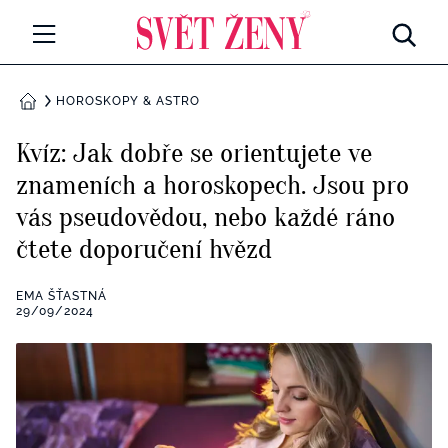
Svetzeny.cz
MÓDA A KRÁSA
HOROSKOPY & ASTRO
DOMŮ
CELEBRITY
Kvíz: Jak dobře se orientujete ve
Všechny kategorie
znameních a horoskopech. Jsou pro
RETROHUBKY
vás pseudovědou, nebo každé ráno
Rozhovory
PSYCHOLOGIE
čtete doporučení hvězd
Všechny kategorie
ZDRAVÍ
EMA ŠŤASTNÁ
29/09/2024
Seberozvoj
Všechny kategorie
ZÁBAVA
Životní styl
Všechny kategorie
BYDLENÍ
Testy a kvízy
Všechny kategorie