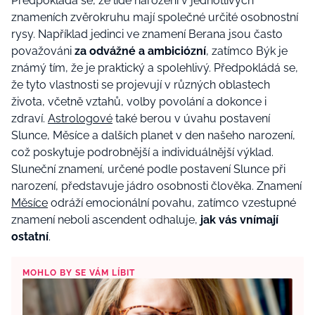
Předpokládá se, že lidé narození v jednotlivých
znameních zvěrokruhu mají společné určité
osobnostní
rysy
. Například jedinci ve znamení Berana jsou často
považováni
za odvážné a ambiciózní
, zatímco Býk je
známý tím, že je
praktický a spolehlivý
. Předpokládá se,
že tyto vlastnosti se projevují v různých oblastech
života, včetně vztahů, volby povolání a dokonce i
zdraví.
Astrologové
také berou v úvahu
postavení
Slunce
, Měsíce a dalších planet v den našeho narození,
což poskytuje podrobnější a
individuálnější výklad
.
Sluneční znamení, určené podle postavení Slunce při
narození, představuje jádro osobnosti člověka. Znamení
Měsíce
odráží
emocionální povahu
, zatímco vzestupné
znamení neboli ascendent odhaluje,
jak vás vnímají
ostatní
.
MOHLO BY SE VÁM LÍBIT