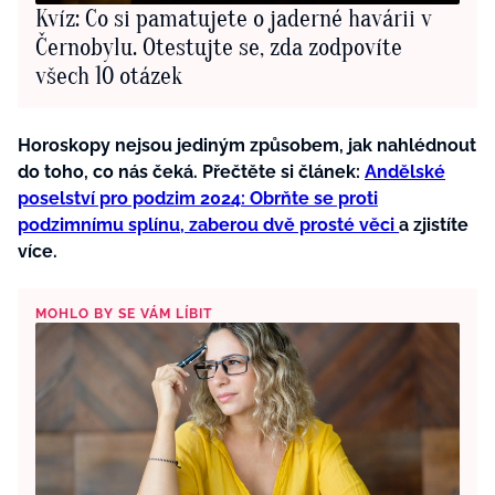
Kvíz: Co si pamatujete o jaderné havárii v
Černobylu. Otestujte se, zda zodpovíte
všech 10 otázek
Horoskopy nejsou jediným způsobem, jak nahlédnout
do toho, co nás čeká. Přečtěte si článek:
Andělské
poselství pro podzim 2024: Obrňte se proti
podzimnímu splínu, zaberou dvě prosté věci
a zjistíte
více.
MOHLO BY SE VÁM LÍBIT