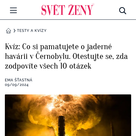
Svetzeny.cz
MÓDA A KRÁSA
TESTY A KVÍZY
DOMŮ
CELEBRITY
Kvíz: Co si pamatujete o jaderné
Všechny kategorie
havárii v Černobylu. Otestujte se, zda
RETROHUBKY
zodpovíte všech 10 otázek
Rozhovory
PSYCHOLOGIE
EMA ŠŤASTNÁ
Všechny kategorie
09/09/2024
ZDRAVÍ
Seberozvoj
Všechny kategorie
ZÁBAVA
Životní styl
Všechny kategorie
BYDLENÍ
Testy a kvízy
Všechny kategorie