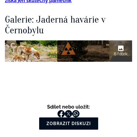
získá jen skutečný pamětník
Galerie: Jaderná havárie v
Černobylu
6 fotek
Sdílet nebo uložit:
ZOBRAZIT DISKUZI