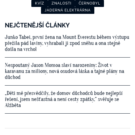
KVÍZ
ZNALOSTI
ČERNOBYL
JADERNÁ ELEKTRÁRNA
NEJČTENĚJŠÍ ČLÁNKY
Junko Tabei, první žena na Mount Everestu během výstupu
přežila pád laviny, vyhrabali ji zpod sněhu a ona stejně
došla na vrchol
Nespoutaný Jason Momoa slaví narozeniny: Život v
karavanu za miliony, nová osudová láska a tajné plány na
důchod
„Děti mě přesvědčily, že domov důchodců bude nejlepší
řešení, jsem nešťastná a není cesty zpátky,“ svěřuje se
Alžběta