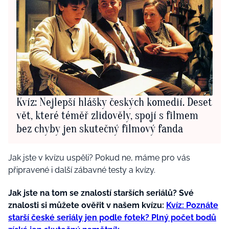
Kvíz: Nejlepší hlášky českých komedií. Deset
vět, které téměř zlidověly, spojí s filmem
bez chyby jen skutečný filmový fanda
Jak jste v kvízu uspěli? Pokud ne, máme pro vás
připravené i další zábavné testy a kvízy.
Jak jste na tom se znalostí starších seriálů? Své
znalosti si můžete ověřit v našem kvízu:
Kvíz: Poznáte
starší české seriály jen podle fotek? Plný počet bodů