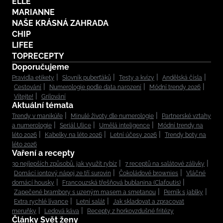
ELLE
MARIANNE
NAŠE KRÁSNÁ ZAHRADA
CHIP
LIFEE
TOPRECEPTY
Doporučujeme
Pravidla etikety
Slovník puberťáků
Testy a kvízy
Andělská čísla
Cestování
Numerologie podle data narození
Módní trendy 2026
Vítejte!
Grilování
Aktuální témata
Trendy v manikúře
Minulé životy dle numerologie
Partnerské vztahy
a numerologie
Seriál Ulice
Umělá inteligence
Módní trendy na
léto 2026
Kabelky na léto 2026
Letní účesy 2026
Trendy boty na
léto 2026
Vaření a recepty
30 nejlepších způsobů, jak využít rybíz
7 receptů na salátové zálivky
Domácí iontový nápoj ze tří surovin
Čokoládové brownies
Vláčné
domácí housky
Francouzská třešňová bublanina (Clafoutis)
Zapečené brambory s uzeným masem a smetanou
Perník s jablky
Extra rychlé lívance
Letní salát
Jak skladovat a zpracovat
meruňky
Ledová káva
Recepty z horkovzdušné fritézy
Články Svět ženy