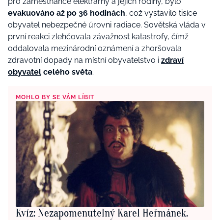
pro zaměstnance elektrárny a jejich rodiny, bylo
evakuováno až po 36 hodinách
, což vystavilo tisíce
obyvatel nebezpečné úrovni radiace. Sovětská vláda v
první reakci zlehčovala závažnost katastrofy, čímž
oddalovala mezinárodní oznámení a zhoršovala
zdravotní dopady na místní obyvatelstvo i
zdraví
obyvatel
celého světa
.
MOHLO BY SE VÁM LÍBIT
Kvíz: Nezapomenutelný Karel Heřmánek.