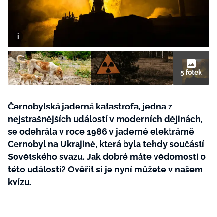
BurdaMedia
Tvoření
Extra
SVĚT ŽENY - 599 KČ
Rady a tipy
ROČNÍ PŘEDPLATNÉ SVĚT ŽENY +
SADA PRODUKTŮ MANA (10 ks)
5 fotek
Černobylská jaderná katastrofa, jedna z
nejstrašnějších událostí v moderních dějinách,
se odehrála v roce 1986 v jaderné elektrárně
Černobyl na Ukrajině, která byla tehdy součástí
Sovětského svazu. Jak dobré máte vědomosti o
této události? Ověřit si je nyní můžete v našem
kvízu.