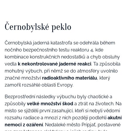
Černobylské peklo
Černobylská jaderná katastrofa se odehrála během
nočního bezpečnostního testu reaktoru 4, kde
kombinace konstrukčních nedostatků a chyb obsluhy
vedla
k nekontrolované jaderné reakci
. Ta způsobila
mohutný výbuch, při němž se do atmosféry uvolnilo
značné množství
radioaktivního materiálu
, který
zamořil rozsáhlé oblasti Evropy.
Bezprostřední následky výbuchu byly chaotické a
způsobily
velké množství škod
a ztrát na životech. Na
místo se sjížděli první zasahující, kteří si nebyli vědomi
rozsahu radiace a mnozí z nich později podlehli
akutní
nemoci z ozáření
. Nedaleké město Pripjať, postavené