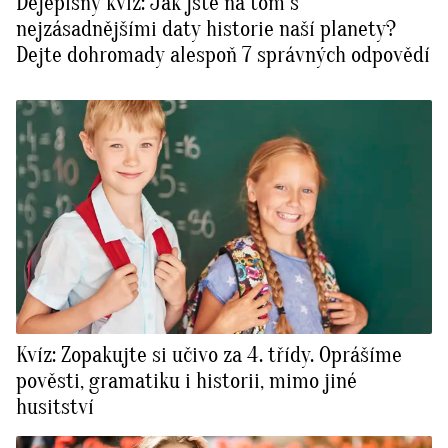
Dějepisný kvíz: Jak jste na tom s
nejzásadnějšími daty historie naší planety?
Dejte dohromady alespoň 7 správných odpovědí
Kvíz: Zopakujte si učivo za 4. třídy. Oprášíme
pověsti, gramatiku i historii, mimo jiné
husitství