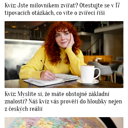
Kvíz: Jste milovníkem zvířat? Otestujte se v 17
tipovacích otázkách, co víte o zvířecí říši
Kvíz: Myslíte si, že máte obstojné základní
znalosti? Náš kvíz vás prověří do hloubky nejen
z českých reálií