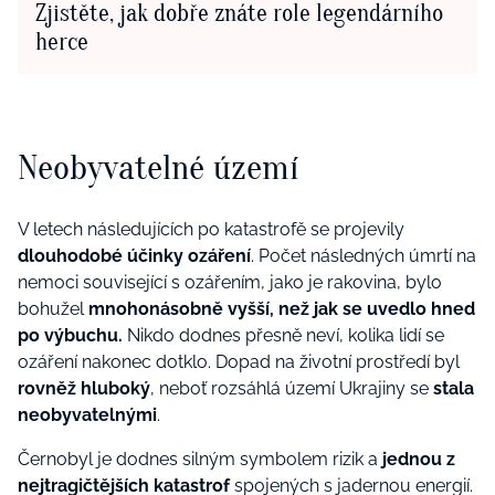
Zjistěte, jak dobře znáte role legendárního
herce
Neobyvatelné území
V letech následujících po katastrofě se projevily
dlouhodobé účinky ozáření
. Počet následných úmrtí na
nemoci související s ozářením, jako je rakovina, bylo
bohužel
mnohonásobně
vyšší, než jak se uvedlo hned
po výbuchu.
Nikdo dodnes přesně neví, kolika lidí se
ozáření nakonec dotklo. Dopad na životní prostředí byl
rovněž hluboký
, neboť rozsáhlá území Ukrajiny se
stala
neobyvatelnými
.
Černobyl je dodnes silným symbolem rizik a
jednou z
nejtragičtějších katastrof
spojených s jadernou energií.