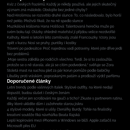
Kvíz z českých frazémů: Každý je někdy používá, ale jejich skutečný
význam zná málokdo. Obstojíte bez jediné chyby?
Nad Hirošimou se rozsvítilo druhé slunce. To, co následovalo, bylo horší
než peklo. Přeživší říkali, že na ně spadlo slunce
Muzikálová královna Hana Holišová: Talentovaná herečka muže po
svém boku tají. Otázky ohledně mateřství jí přijdou velice nezdvořilé
Kalhoty, které si letošní léto zamilovaly zralé Francouzky. Vzory jsou
opět v kurzu: Nosí se pruhy, puntíky i kostky
Trávení po padesátce: Proč najednou vadí potraviny, které jste dříve jedli
bez problémů
„Moje sestra zdědila po rodičích všechno. Tvrdí, že si to zasloužila,
protože se o ně starala, ale já se cítím podvedená,“ svěřuje se Zora
Stoletá mast na suchou pleť za pár korun pomůže podle babičky
Libušky proti vráskám, popraskaným patám a prodlouží výdrž parfému
Doporučené články
Letní trendy podle vášnivých Italek. Stylové outfity, na které nedají
dopustit, budou slušet i českým ženám
Každý večer jen scrollování na gauči a ticho? Zkuste s partnerem rutinu,
díky které uklidíte dům i zažehnete starou jiskru
4 stylové modely, které si ušily čtenářky Burdy: Tohle na finalistky
kreativní soutěže říká návrhářka Beata Rajská
Lepší kopírování mezi iPhonem a Windows se blíží. Apple zatlačil na
Microsoft přes EU