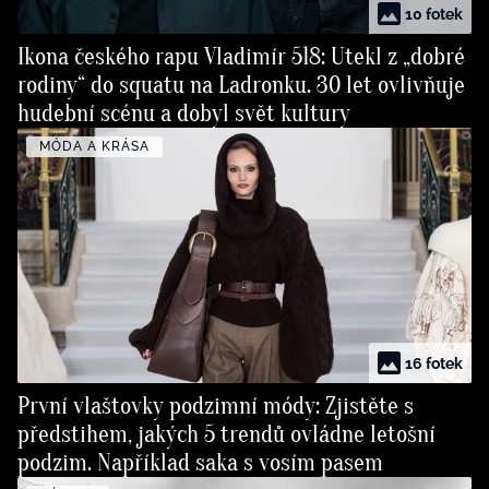
10 fotek
Ikona českého rapu Vladimír 518: Utekl z „dobré
rodiny“ do squatu na Ladronku. 30 let ovlivňuje
hudební scénu a dobyl svět kultury
MÓDA A KRÁSA
16 fotek
První vlaštovky podzimní módy: Zjistěte s
předstihem, jakých 5 trendů ovládne letošní
podzim. Například saka s vosím pasem