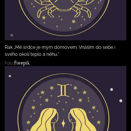
Rak „Mé srdce je mým domovem. Vnáším do sebe i
svého okolí teplo a něhu.“
Freepik
Foto: