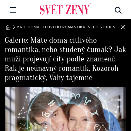
Svetzeny.cz
MÓDA A KRÁSA
MÁTE DOMA CITLIVÉHO ROMANTIKA, NEBO STUDENÝ ČUMÁK? JAK MUŽI PROJEVUJÍ CITY PODLE ZNAMENÍ: RAK JE NEÚNAVNÝ ROMANTIK, KOZOROH PRAGMATICKÝ, VÁHY TAJEMNÉ
DOMŮ
Galerie: Máte doma citlivého
CELEBRITY
romantika, nebo studený čumák? Jak
Všechny kategorie
RETROHUBKY
muži projevují city podle znamení:
Rozhovory
Rak je neúnavný romantik, Kozoroh
PSYCHOLOGIE
pragmatický, Váhy tajemné
Všechny kategorie
ZDRAVÍ
Seberozvoj
Všechny kategorie
ZÁBAVA
Životní styl
Všechny kategorie
BYDLENÍ
Testy a kvízy
Všechny kategorie