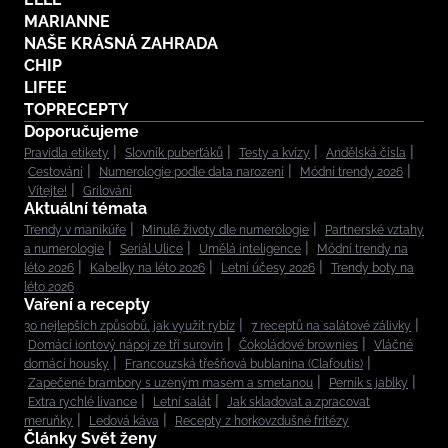
MARIANNE
NAŠE KRÁSNÁ ZAHRADA
CHIP
LIFEE
TOPRECEPTY
Doporučujeme
Pravidla etikety
Slovník puberťáků
Testy a kvízy
Andělská čísla
Cestování
Numerologie podle data narození
Módní trendy 2026
Vítejte!
Grilování
Aktuální témata
Trendy v manikúře
Minulé životy dle numerologie
Partnerské vztahy
a numerologie
Seriál Ulice
Umělá inteligence
Módní trendy na
léto 2026
Kabelky na léto 2026
Letní účesy 2026
Trendy boty na
léto 2026
Vaření a recepty
30 nejlepších způsobů, jak využít rybíz
7 receptů na salátové zálivky
Domácí iontový nápoj ze tří surovin
Čokoládové brownies
Vláčné
domácí housky
Francouzská třešňová bublanina (Clafoutis)
Zapečené brambory s uzeným masem a smetanou
Perník s jablky
Extra rychlé lívance
Letní salát
Jak skladovat a zpracovat
meruňky
Ledová káva
Recepty z horkovzdušné fritézy
Články Svět ženy