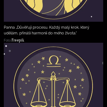
Panna „Důvěřuji procesu. Každý malý krok, který
udělám, přináší harmonii do mého života.“
Freepik
Foto: