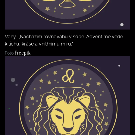
Váhy „Nacházím rovnováhu v sobě. Advent mě vede
k tichu, kráse a vnitřnímu míru.“
Freepik
Foto: