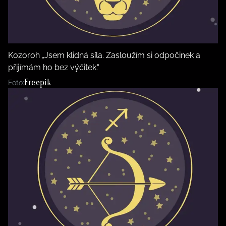
Kozoroh „Jsem klidná síla. Zasloužím si odpočinek a
přijímám ho bez výčitek.“
Freepik
Foto: