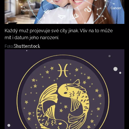
BurdaMedia
Tvoření
Extra
SVĚT ŽENY - 599 KČ
Rady a tipy
ROČNÍ PŘEDPLATNÉ SVĚT ŽENY +
Každý muž projevuje své city jinak. Vliv na to může
SADA PRODUKTŮ MANA (10 ks)
mít i datum jeho narození.
Shutterstock
Foto: