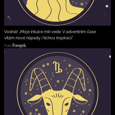
Vodnář „Moje intuice mě vede. V adventním čase
vítám nové nápady i tichou inspiraci.“
Freepik
Foto: