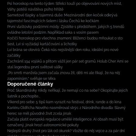
Psí horoskop na tento týden: Střelci touží po objevování nových míst,
Váhy potěší návštěva psího hřiště
Sametové tlapky a tajemná duše: Mezinárodní den koček odkrývá
tajemství fascinujících šelem i lásku Čechů ke kočkám
První vlaštovky podzimní módy: Zjistěte s předstihem, jakých 5 trendů
ovládne letošní podzim. Například saka s vosím pasem
Kočičí horoskop pro všechna znamení: Blíženci budou mňoukat o sto
šest, Lvi si vyžádají kartáčování a lichotky
Lví brána se otevírá: Čeká nás nejsilnější den roku, ideální pro nové
začátky
Zachránil 194 vojáků a přitom vážil jen pár set gramů. Holub Cher Ami se
stal legendou první světové války
„Po smrti manžela jsem začala znovu žít, děti mi ale říkají, že na něj
zapomínám,“ svěřuje se Věra
Doporučené články
Proč Skandinávky nikdy neříkají, že nemají co na sebe? Okopírujte jejich
šatník a pochopíte...
Víkend pro sebe: 5 tipů kam vyrazit na festival, drink, rande a do kina
Kariéru Oldřicha Nového nasměroval strýc z Národního divadla: Slavný
herec se měl původně živit zcela jinak
Začala platit evropská regulace umělé inteligence. AI obsah musí být
označený, jinak hrozí astronomické pokuty
Nejlepší druhý život pro lák od okurek? Vložte do něj vejce a za pár dní