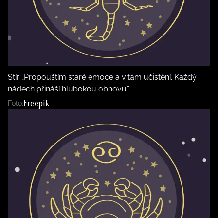
Štír „Propouštím staré emoce a vítám učistění. Každý
nádech přináší hlubokou obnovu.“
Freepik
Foto: