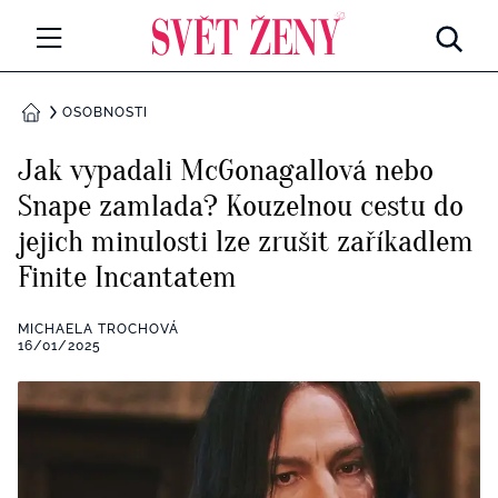
Svetzeny.cz
MÓDA A KRÁSA
OSOBNOSTI
DOMŮ
CELEBRITY
Jak vypadali McGonagallová nebo
Všechny kategorie
Snape zamlada? Kouzelnou cestu do
RETROHUBKY
jejich minulosti lze zrušit zaříkadlem
Rozhovory
PSYCHOLOGIE
Finite Incantatem
Všechny kategorie
ZDRAVÍ
MICHAELA TROCHOVÁ
16/01/2025
Seberozvoj
Všechny kategorie
ZÁBAVA
Životní styl
Všechny kategorie
BYDLENÍ
Testy a kvízy
Všechny kategorie