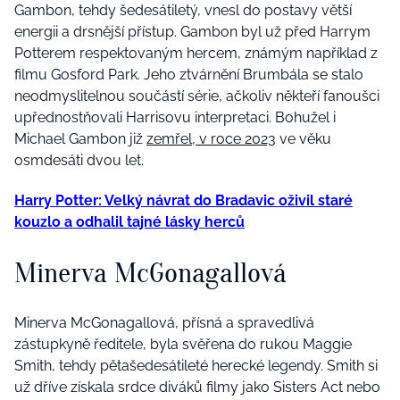
Gambon, tehdy šedesátiletý, vnesl do postavy větší
energii a drsnější přístup. Gambon byl už před Harrym
Potterem respektovaným hercem, známým například z
filmu Gosford Park. Jeho ztvárnění Brumbála se stalo
neodmyslitelnou součástí série, ačkoliv někteří fanoušci
upřednostňovali Harrisovu interpretaci. Bohužel i
Michael Gambon již
zemřel, v roce 2023
ve věku
osmdesáti dvou let.
Harry Potter: Velký návrat do Bradavic oživil staré
kouzlo a odhalil tajné lásky herců
Minerva McGonagallová
Minerva McGonagallová, přísná a spravedlivá
zástupkyně ředitele, byla svěřena do rukou Maggie
Smith, tehdy pětašedesátileté herecké legendy. Smith si
už dříve získala srdce diváků filmy jako Sisters Act nebo