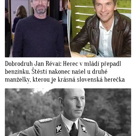
Dobrodruh Jan Révai: Herec v mládí přepadl
benzínku. Štěstí nakonec našel u druhé
manželky, kterou je krásná slovenská herečka