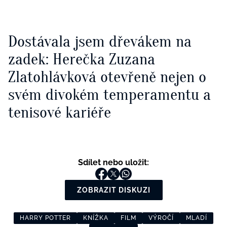
Dostávala jsem dřevákem na
zadek: Herečka Zuzana
Zlatohlávková otevřeně nejen o
svém divokém temperamentu a
tenisové kariéře
Sdílet nebo uložit:
ZOBRAZIT DISKUZI
HARRY POTTER
KNÍŽKA
FILM
VÝROČÍ
MLADÍ