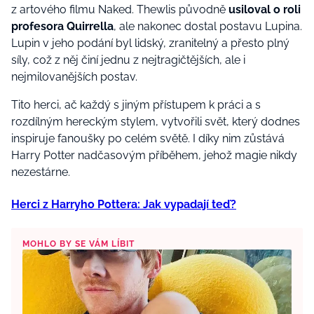
z artového filmu Naked. Thewlis původně
usiloval o roli
profesora Quirrella
, ale nakonec dostal postavu Lupina.
Lupin v jeho podání byl lidský, zranitelný a přesto plný
síly, což z něj činí jednu z nejtragičtějších, ale i
nejmilovanějších postav.
Tito herci, ač každý s jiným přístupem k práci a s
rozdílným hereckým stylem, vytvořili svět, který dodnes
inspiruje fanoušky po celém světě. I díky nim zůstává
Harry Potter nadčasovým příběhem, jehož magie nikdy
nezestárne.
Herci z Harryho Pottera: Jak vypadají teď?
MOHLO BY SE VÁM LÍBIT