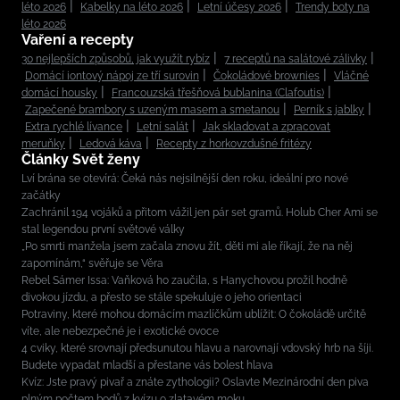
léto 2026
Kabelky na léto 2026
Letní účesy 2026
Trendy boty na
léto 2026
Vaření a recepty
30 nejlepších způsobů, jak využít rybíz
7 receptů na salátové zálivky
Domácí iontový nápoj ze tří surovin
Čokoládové brownies
Vláčné
domácí housky
Francouzská třešňová bublanina (Clafoutis)
Zapečené brambory s uzeným masem a smetanou
Perník s jablky
Extra rychlé lívance
Letní salát
Jak skladovat a zpracovat
meruňky
Ledová káva
Recepty z horkovzdušné fritézy
Články Svět ženy
Lví brána se otevírá: Čeká nás nejsilnější den roku, ideální pro nové
začátky
Zachránil 194 vojáků a přitom vážil jen pár set gramů. Holub Cher Ami se
stal legendou první světové války
„Po smrti manžela jsem začala znovu žít, děti mi ale říkají, že na něj
zapomínám,“ svěřuje se Věra
Rebel Sámer Issa: Vaňková ho zaučila, s Hanychovou prožil hodně
divokou jízdu, a přesto se stále spekuluje o jeho orientaci
Potraviny, které mohou domácím mazlíčkům ublížit: O čokoládě určitě
víte, ale nebezpečné je i exotické ovoce
4 cviky, které srovnají předsunutou hlavu a narovnají vdovský hrb na šíji.
Budete vypadat mladší a přestane vás bolest hlava
Kvíz: Jste pravý pivař a znáte zythologii? Oslavte Mezinárodní den piva
plným počtem bodů z kvízu o zlatavém moku