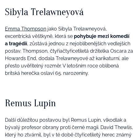
Sibyla Trelawneyová
Emma Thompson
jako Sibyla Trelawneyová,
excentrická věštkyně, která se
pohybuje mezi komedií
a tragédií
, zůstává jednou z nejoblíbenějších vedlejších
postav. Thompson, čtyřiačtyřicetiletá držitelka Oscara za
Howards End, dodala Trelawneyové až karikaturní, ale
přesto uvěřitelný rozměr. V letošním roce oblíbená
britská herečka oslaví 65. narozeniny.
Remus Lupin
Další důležitou postavou byl Remus Lupin, vlkodlak a
bývalý profesor obrany proti černé magii. David Thewlis,
který ho ztvárnil, byl v té době čtyřicetiletý herec známý