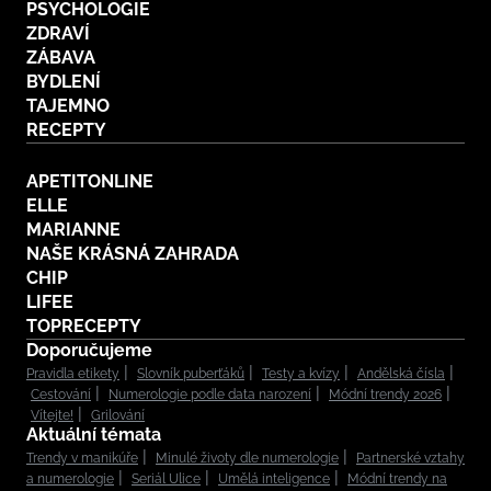
PSYCHOLOGIE
ZDRAVÍ
ZÁBAVA
BYDLENÍ
TAJEMNO
RECEPTY
APETITONLINE
ELLE
MARIANNE
NAŠE KRÁSNÁ ZAHRADA
CHIP
LIFEE
TOPRECEPTY
Doporučujeme
Pravidla etikety
Slovník puberťáků
Testy a kvízy
Andělská čísla
Cestování
Numerologie podle data narození
Módní trendy 2026
Vítejte!
Grilování
Aktuální témata
Trendy v manikúře
Minulé životy dle numerologie
Partnerské vztahy
a numerologie
Seriál Ulice
Umělá inteligence
Módní trendy na