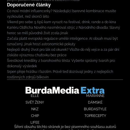
Doporučené články
Co nosí módní influencerky? Následující barevné kombinace musíte
vyzkoušet, než skončí léto
Víkend pro sebe: 5 tipů kam vyrazit na festival, drink, rande a do kina
Kariéru Oldřicha Nového nasměroval strýc z Národního divadla: Slavný
herec se měl původně živit zcela jinak
Začala platit evropská regulace umělé inteligence. AI obsah musí být
označený, jinak hrozí astronomické pokuty
Nejlepší druhý život pro lák od okurek? Vložte do něj vejce a za pár dní
získáte výraznou chuťovku bez práce
Švestkové knedlíky z tvarohového těsta: Vyberte správný tvaroh pro
dokonalý výsledek
Srpen přeje hrášku i fazolím. Právě teď dozrávají jedny z nejlepších
rostlinných zdrojů bílkovin
ELLE
MARIANNE
SVĚT ŽENY
DÁMSKÉ
NKZ
BURDASTYLE
CHIP
TOPRECEPTY
LIFEE
Šíření obsahu těchto stránek je bez písemného souhlasu autorů