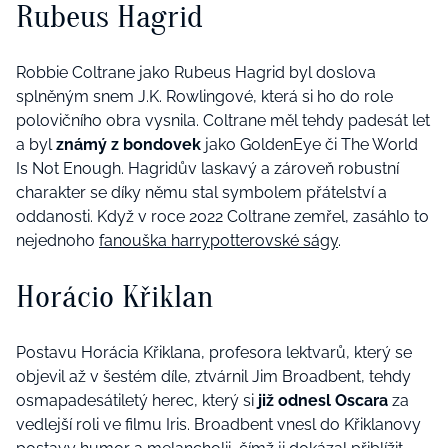
Rubeus Hagrid
Robbie Coltrane jako Rubeus Hagrid byl doslova
splněným snem J.K. Rowlingové, která si ho do role
polovičního obra vysnila. Coltrane měl tehdy padesát let
a byl
známý z bondovek
jako GoldenEye či The World
Is Not Enough. Hagridův laskavý a zároveň robustní
charakter se díky němu stal symbolem přátelství a
oddanosti. Když v roce 2022 Coltrane zemřel, zasáhlo to
nejednoho
fanouška harrypotterovské ságy
.
Horácio Křiklan
Postavu Horácia Křiklana, profesora lektvarů, který se
objevil až v šestém díle, ztvárnil Jim Broadbent, tehdy
osmapadesátiletý herec, který si
již odnesl Oscara
za
vedlejší roli ve filmu Iris. Broadbent vnesl do Křiklanovy