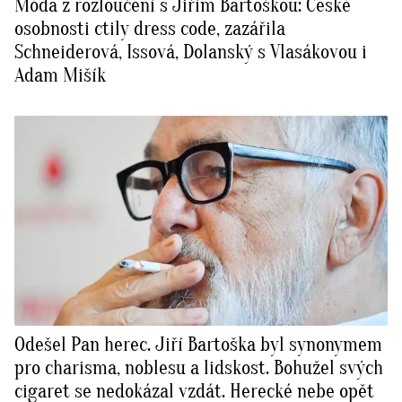
Móda z rozloučení s Jiřím Bartoškou: České
osobnosti ctily dress code, zazářila
Schneiderová, Issová, Dolanský s Vlasákovou i
Adam Mišík
Odešel Pan herec. Jiří Bartoška byl synonymem
pro charisma, noblesu a lidskost. Bohužel svých
cigaret se nedokázal vzdát. Herecké nebe opět