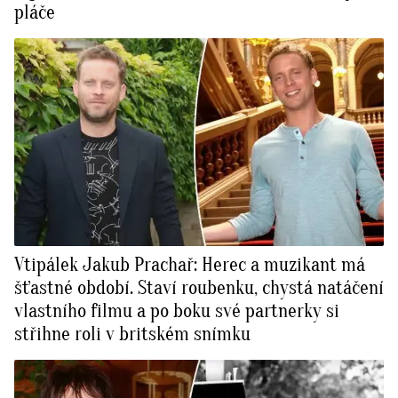
pláče
Vtipálek Jakub Prachař: Herec a muzikant má
šťastné období. Staví roubenku, chystá natáčení
vlastního filmu a po boku své partnerky si
střihne roli v britském snímku