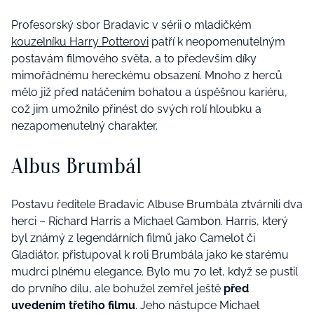
Profesorský sbor Bradavic v sérii o mladičkém
kouzelníku Harry Potterovi
patří k neopomenutelným
postavám filmového světa, a to především díky
mimořádnému hereckému obsazení. Mnoho z herců
mělo již před natáčením bohatou a úspěšnou kariéru,
což jim umožnilo přinést do svých rolí hloubku a
nezapomenutelný charakter.
Albus Brumbál
Postavu ředitele Bradavic Albuse Brumbála ztvárnili dva
herci – Richard Harris a Michael Gambon. Harris, který
byl známý z legendárních filmů jako Camelot či
Gladiátor, přistupoval k roli Brumbála jako ke starému
mudrci plnému elegance. Bylo mu 70 let, když se pustil
do prvního dílu, ale bohužel zemřel ještě
před
uvedením třetího filmu
. Jeho nástupce Michael