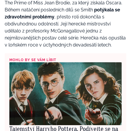
The Prime of Miss Jean Brodie, za který získala Oscara.
Během natáčení posledních dílů se Smith
potýkala se
zdravotními problémy
, přesto roli dokončila s
obdivuhodnou odolností. Její herecké mistrovství
udělalo z profesorky McGonagallové jednu z
nejmilovanějších postav celé série. Herečka nás opustila
v loňském roce v úctyhodných devadesáti letech.
MOHLO BY SE VÁM LÍBIT
Tajemství Harryho Pottera. Podívejte se na