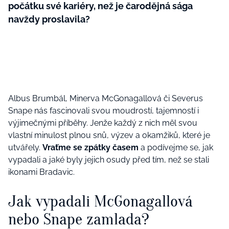
počátku své kariéry, než je čarodějná sága
navždy proslavila?
Albus Brumbál, Minerva McGonagallová či Severus
Snape nás fascinovali svou moudrostí, tajemností i
výjimečnými příběhy. Jenže každý z nich měl svou
vlastní minulost plnou snů, výzev a okamžiků, které je
utvářely.
Vraťme se zpátky časem
a podívejme se, jak
vypadali a jaké byly jejich osudy před tím, než se stali
ikonami Bradavic.
Jak vypadali McGonagallová
nebo Snape zamlada?