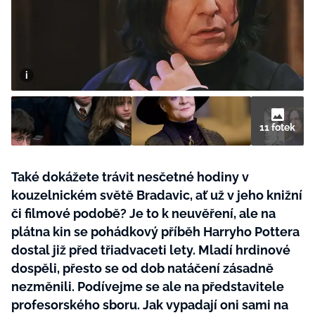
BurdaMedia
Tvoření
Extra
SVĚT ŽENY - 599 KČ
Rady a tipy
ROČNÍ PŘEDPLATNÉ SVĚT ŽENY +
SADA PRODUKTŮ MANA (10 ks)
11 fotek
Také dokážete trávit nesčetné hodiny v
kouzelnickém světě Bradavic, ať už v jeho knižní
či filmové podobě? Je to k neuvěření, ale na
plátna kin se pohádkový příběh Harryho Pottera
dostal již před třiadvaceti lety. Mladí hrdinové
dospěli, přesto se od dob natáčení zásadně
nezměnili. Podívejme se ale na představitele
profesorského sboru. Jak vypadají oni sami na