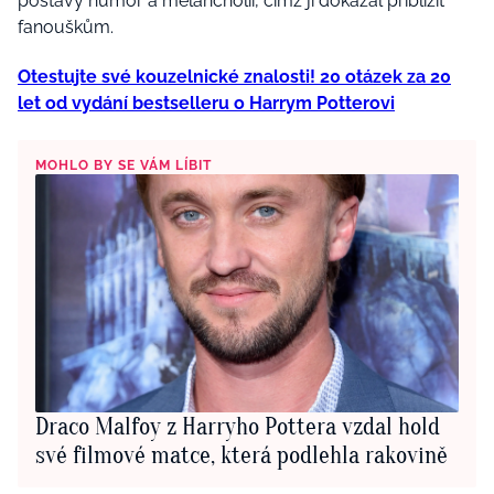
postavy humor a melancholii, čímž ji dokázal přiblížit
fanouškům.
Otestujte své kouzelnické znalosti! 20 otázek za 20
let od vydání bestselleru o Harrym Potterovi
MOHLO BY SE VÁM LÍBIT
Draco Malfoy z Harryho Pottera vzdal hold
své filmové matce, která podlehla rakovině