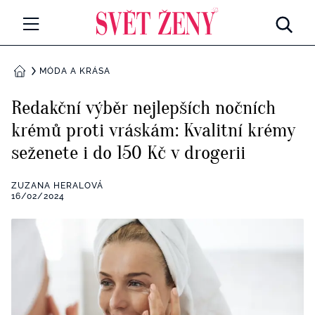
Svetzeny.cz
MÓDA A KRÁSA
MÓDA A KRÁSA
DOMŮ
CELEBRITY
Redakční výběr nejlepších nočních
Všechny kategorie
krémů proti vráskám: Kvalitní krémy
RETROHUBKY
seženete i do 150 Kč v drogerii
Rozhovory
PSYCHOLOGIE
ZUZANA HERALOVÁ
Všechny kategorie
16/02/2024
ZDRAVÍ
Seberozvoj
Všechny kategorie
ZÁBAVA
Životní styl
Všechny kategorie
BYDLENÍ
Testy a kvízy
Všechny kategorie