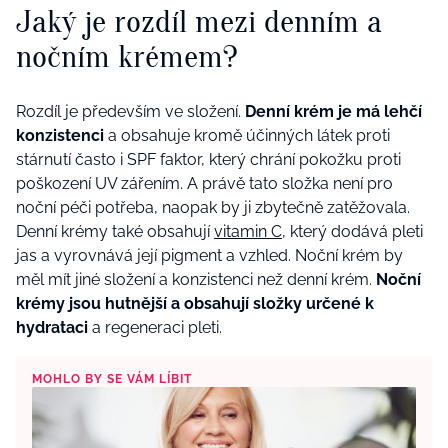
Jaký je rozdíl mezi denním a
nočním krémem?
Rozdíl je především ve složení.
Denní krém je má lehčí
konzistenci
a obsahuje kromě účinných látek proti
stárnutí často i SPF faktor, který chrání pokožku proti
poškození UV zářením. A právě tato složka není pro
noční péči potřeba, naopak by ji zbytečně zatěžovala.
Denní krémy také obsahují
vitamin C
, který dodává pleti
jas a vyrovnává její pigment a vzhled. Noční krém by
měl mít jiné složení a konzistenci než denní krém.
Noční
krémy jsou hutnější a obsahují složky určené k
hydrataci
a regeneraci pleti.
MOHLO BY SE VÁM LÍBIT