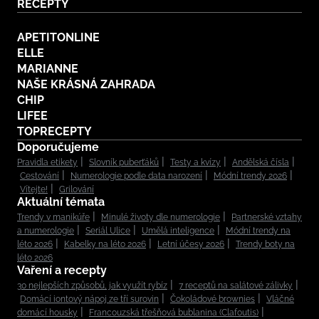
RECEPTY
APETITONLINE
ELLE
MARIANNE
NAŠE KRÁSNÁ ZAHRADA
CHIP
LIFEE
TOPRECEPTY
Doporučujeme
Pravidla etikety
Slovník puberťáků
Testy a kvízy
Andělská čísla
Cestování
Numerologie podle data narození
Módní trendy 2026
Vítejte!
Grilování
Aktuální témata
Trendy v manikúře
Minulé životy dle numerologie
Partnerské vztahy
a numerologie
Seriál Ulice
Umělá inteligence
Módní trendy na
léto 2026
Kabelky na léto 2026
Letní účesy 2026
Trendy boty na
léto 2026
Vaření a recepty
30 nejlepších způsobů, jak využít rybíz
7 receptů na salátové zálivky
Domácí iontový nápoj ze tří surovin
Čokoládové brownies
Vláčné
domácí housky
Francouzská třešňová bublanina (Clafoutis)