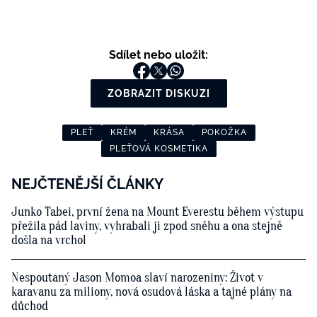
Sdílet nebo uložit:
ZOBRAZIT DISKUZI
PLEŤ
KRÉM
KRÁSA
POKOŽKA
PLEŤOVÁ KOSMETIKA
NEJČTENĚJŠÍ ČLÁNKY
Junko Tabei, první žena na Mount Everestu během výstupu
přežila pád laviny, vyhrabali ji zpod sněhu a ona stejně
došla na vrchol
Nespoutaný Jason Momoa slaví narozeniny: Život v
karavanu za miliony, nová osudová láska a tajné plány na
důchod