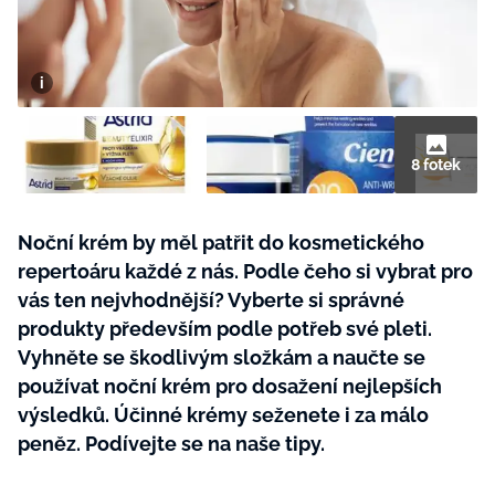
BurdaMedia
Tvoření
Extra
SVĚT ŽENY - 599 KČ
Rady a tipy
ROČNÍ PŘEDPLATNÉ SVĚT ŽENY +
SADA PRODUKTŮ MANA (10 ks)
8 fotek
Noční krém by měl patřit do kosmetického
repertoáru každé z nás. Podle čeho si vybrat pro
vás ten nejvhodnější? Vyberte si správné
produkty především podle potřeb své pleti.
Vyhněte se škodlivým složkám a naučte se
používat noční krém pro dosažení nejlepších
výsledků. Účinné krémy seženete i za málo
peněz. Podívejte se na naše tipy.