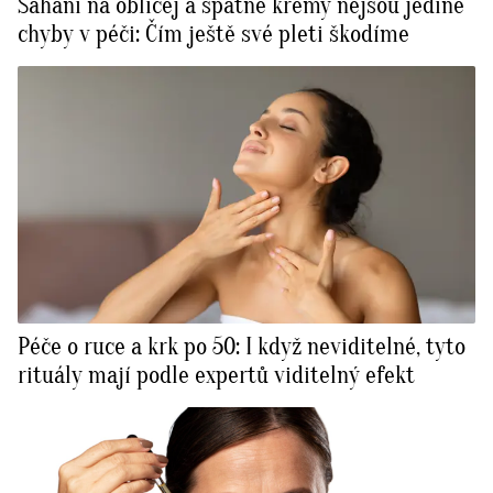
Sahání na obličej a špatné krémy nejsou jediné
chyby v péči: Čím ještě své pleti škodíme
Péče o ruce a krk po 50: I když neviditelné, tyto
rituály mají podle expertů viditelný efekt