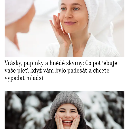
Vrásky, pupínky a hnědé skvrny: Co potřebuje
vaše pleť, když vám bylo padesát a chcete
vypadat mladší