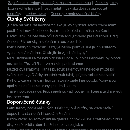
Zapečené brambory s uzeným masem a smetanou
Perník s jablky
Extra rychlé lívance
Letní salát
Jak skladovat a zpracovat
meruňky
Ledová káva
Recepty z horkovzdušné fritézy
Články Svět ženy
„Dcera mi řekla, že nechce žít jako já. Po čtyřiceti letech práce mám
pocit, že si neváží toho, co jsem jí chtěl předat,“ svěřuje se Karel
Herec Jan Cina bez servítků: Od malého „smrada” přes vášnivou Drag
Queen až k romským kořenům a touze po dítěti
Kvíz z českých frazémů: Každý je někdy používá, ale jejich skutečný
význam zná málokdo. Obstojíte bez jediné chyby?
Nad Hirošimou se rozsvítilo druhé slunce. To, co následovalo, bylo horší
než peklo. Přeživší říkali, že na ně spadlo slunce
Muzikálová královna Hana Holišová: Talentovaná herečka muže po
svém boku tají. Otázky ohledně mateřství jí přijdou velice nezdvořilé
Kalhoty, které si letošní léto zamilovaly zralé Francouzky. Vzory jsou
opět v kurzu: Nosí se pruhy, puntíky i kostky
Trávení po padesátce: Proč najednou vadí potraviny, které jste dříve jedli
bez problémů
Doporučené články
Letní trendy podle vášnivých Italek. Stylové outfity, na které nedají
dopustit, budou slušet i českým ženám
Každý večer jen scrollování na gauči a ticho? Zkuste s partnerem rutinu,
díky které uklidíte dům i zažehnete starou jiskru