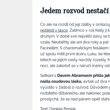
Jedem rozvod nestačí
Co ale na rozdíl od její záliby v omlazu
neštěstí v lásce
. Zatímco v roli Kelly jí
druhým. V době své největší slávy se b
vzala. Neuběhly ale ani dva roky a pár
Facinellim. S charismatickým fešákem t
už spolu měli první dceru Luku, ke které
letech se jejich cesty navždy rozešly.
nocí, ale zakotvit se v náruči mámy od 
Setkání s
Davem Abramsem přišlo jako
našla osudovou lásku,
avšak už dva ro
vyústilo v žádost o rozvod. Důvodem prý
rozbitého džbánečku ale nakonec polep
proslýchá, že se nad párem opět stah
Text: Daniela Beniak