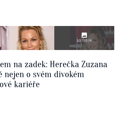
10 fotek
kem na zadek: Herečka Zuzana
ě nejen o svém divokém
ové kariéře