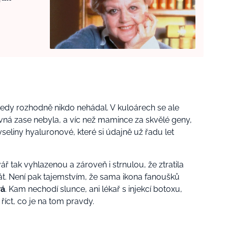
edy rozhodně nikdo nehádal. V kuloárech se ale
ovná zase nebyla, a víc než mamince za skvělé geny,
liny hyaluronové, které si údajně už řadu let
ář tak vyhlazenou a zároveň i strnulou, že ztratila
t. Není pak tajemstvím, že sama ikona fanoušků
rá
. Kam nechodí slunce, ani lékař s injekcí botoxu,
ko říct, co je na tom pravdy.