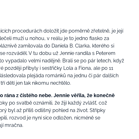
jících procedurách doložit jde poměrně zřetelně, je její
 klečeli muži u nohou, v reálu je to jedno fiasko za
láznivě zamilovala do Daniela B. Clarka, kterého si
 se rozváděl. V tu dobu už Jennie randila s Peterem
o vypadalo velmi nadějně. Brali se po pár letech, když
 později přibyly i sestřičky Lola a Fiona, ale po 11
 Následovala plejáda románků na jednu či pár dalších
tří dětí jen tak nikomu nechtělo.
 rána z čistého nebe. Jennie věřila, že konečně
ky po svatbě oznámili, že žijí každý zvlášť, což
 byl až příliš odlišný pohled na život. Střípky
ili, rozvod je nyní sice odložen, nicméně se
ují mračna.