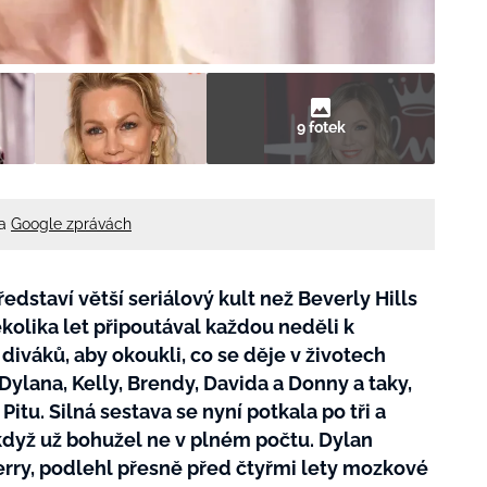
9 fotek
na
Google zprávách
edstaví větší seriálový kult než Beverly Hills
kolika let připoutával každou neděli k
iváků, aby okoukli, co se děje v životech
 Dylana, Kelly, Brendy, Davida a Donny a taky,
tu. Silná sestava se nyní potkala po tři a
i když už bohužel ne v plném počtu. Dylan
rry, podlehl přesně před čtyřmi lety mozkové