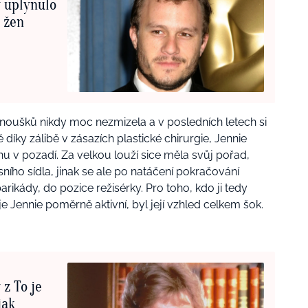
 uplynulo
m žen
anoušků nikdy moc nezmizela a v posledních letech si
díky zálibě v zásazích plastické chirurgie, Jennie
u v pozadí. Za velkou louží sice měla svůj pořad,
ního sídla, jinak se ale po natáčení pokračování
rikády, do pozice režisérky. Pro toho, kdo ji tedy
je Jennie poměrně aktivní, byl její vzhled celkem šok.
 z To je
jak