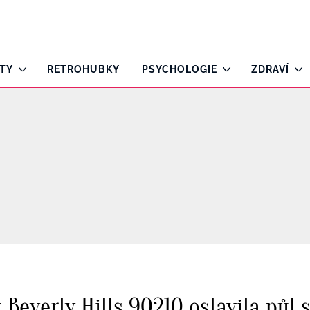
ITY
RETROHUBKY
PSYCHOLOGIE
ZDRAVÍ
 Beverly Hills 90210 oslavila půl s