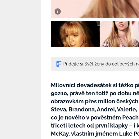
Přidejte si Svět ženy do oblíbených 
Milovníci devadesátek si těžko př
90210, právě ten totiž po dobu ně
obrazovkám přes milion českých d
Steva, Brandona, Andrei, Valerie,
co je nového v pověstném Peach Pi
třiceti letech od první klapky – 
McKay, vlastním jménem Luke Pe