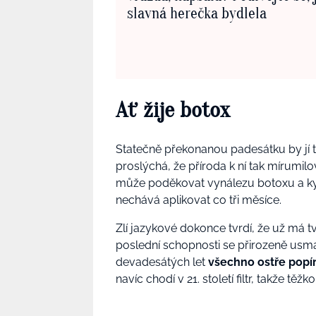
slavná herečka bydlela
Ať žije botox
Statečně překonanou padesátku by jí t
proslýchá, že příroda k ní tak mírumil
může poděkovat vynálezu botoxu a kyse
nechává aplikovat co tři měsíce.
Zlí jazykové dokonce tvrdí, že už má tv
poslední schopnosti se přirozeně usmá
devadesátých let
všechno ostře popí
navíc chodí v 21. století filtr, takže těž