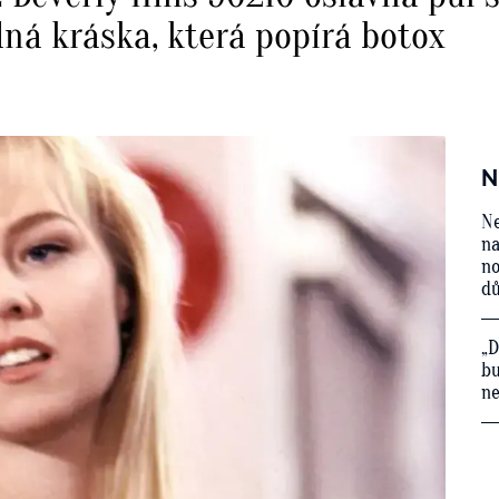
ná kráska, která popírá botox
N
Ne
na
no
d
„D
bu
ne