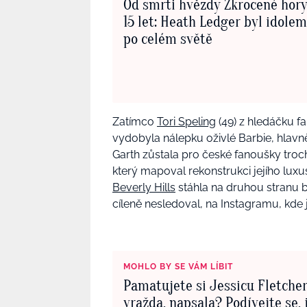
Od smrti hvězdy Zkrocené hory
15 let: Heath Ledger byl idole
po celém světě
Zatímco
Tori Speling
(49) z hledáčku f
vydobyla nálepku oživlé Barbie, hlavně 
Garth zůstala pro české fanoušky troch
který mapoval rekonstrukci jejího luxus
Beverly Hills
stáhla na druhou stranu ba
cíleně nesledoval, na Instagramu, kde 
MOHLO BY SE VÁM LÍBIT
Pamatujete si Jessicu Fletcher
vražda, napsala? Podívejte se, 