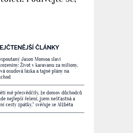
EJČTENĚJŠÍ ČLÁNKY
spoutaný Jason Momoa slaví
rozeniny: Život v karavanu za miliony,
vá osudová láska a tajné plány na
ůchod
ěti mě přesvědčily, že domov důchodců
de nejlepší řešení, jsem nešťastná a
ní cesty zpátky,“ svěřuje se Alžběta