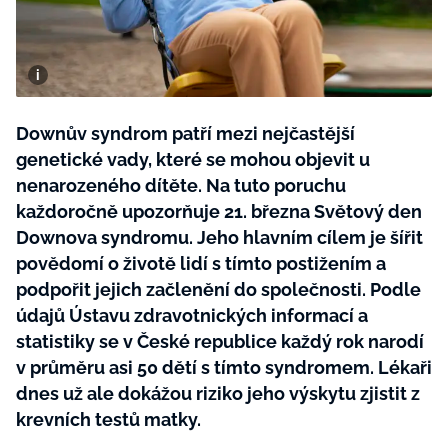
BurdaMedia
Tvoření
Extra
SVĚT ŽENY - 599 KČ
Rady a tipy
ROČNÍ PŘEDPLATNÉ SVĚT ŽENY +
SADA PRODUKTŮ MANA (10 ks)
Downův syndrom patří mezi nejčastější
genetické vady, které se mohou objevit u
nenarozeného dítěte. Na tuto poruchu
každoročně upozorňuje 21. března Světový den
Downova syndromu. Jeho hlavním cílem je šířit
povědomí o životě lidí s tímto postižením a
podpořit jejich začlenění do společnosti. Podle
údajů Ústavu zdravotnických informací a
statistiky se v České republice každý rok narodí
v průměru asi 50 dětí s tímto syndromem. Lékaři
dnes už ale dokážou riziko jeho výskytu zjistit z
krevních testů matky.