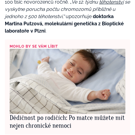
100 tisíc novorozenců ročně. „
Ve 12. týdnu
těhotenství
se
vyskytne porucha počtu chromozomů přibližně u
jednoho z 500 těhotenství,“
upozorňuje
doktorka
Martina Putzová, molekulární genetička z Bioptické
laboratoře v Plzni
.
MOHLO BY SE VÁM LÍBIT
Dědičnost po rodičích: Po matce můžete mít
nejen chronické nemoci