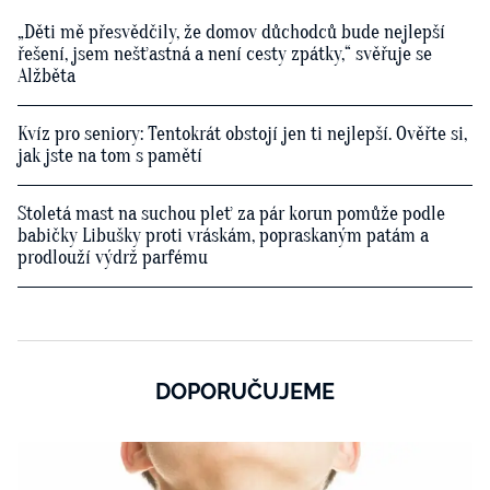
„Děti mě přesvědčily, že domov důchodců bude nejlepší
řešení, jsem nešťastná a není cesty zpátky,“ svěřuje se
Alžběta
Kvíz pro seniory: Tentokrát obstojí jen ti nejlepší. Ověřte si,
jak jste na tom s pamětí
Stoletá mast na suchou pleť za pár korun pomůže podle
babičky Libušky proti vráskám, popraskaným patám a
prodlouží výdrž parfému
DOPORUČUJEME