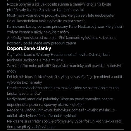
Pozice bohyně u zdi: Jak posílit stehna a pánevní dno, aniž byste
přetěžovaly kolena. Zbavíte se i kachního zadku
Must-have kosmetické produkty, bez kterých se v létě neobejdete:
Celou kosmetickou tašku vybavíte za pár stovek
Rafinované kostky po vzoru princezny Kate. Nadčasový vzor, který sluší i
zralým ženám a nikdy nevyjde z módy
Andělský horoskop od 10. srpna: Štíři konečně vyřeší otázku bydlení,
Kozorohy potěší nečekaný pracovní zájem
Doporučené články
Čtyři věci, které o Whitney Houston možná nevíte: Odmítl ji bratr
Michaela Jacksona a měla milenku
Zakrýt bříško nebo odhalit? Kodaňské maminky boří pravidla mateřství i
módy
Pět letních kousků, které vyřeší styling za vás: Stačí je jen obléct a outfit
vytvoříte bez námahy
Detekce nevhodného obsahu rozmazala video se psem. Apple mu na
bříšku našel „nahotu“
Nadýchané americké palačinky: Těsto na pravé pancakes nechte
odpočinout a pozor na správný okamžik otočení
Recept na vláčnou hrnkovou bábovku z pomazánkového másla: Co
udělat, aby byla vláčná a šla dobře vyklopit
Nejkrásnější zahrady spojuje promyšlený výběr rostlin. Architektka radí,
čemu se při výsadbě vyhnout