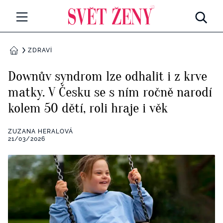
Svetzeny.cz
MÓDA A KRÁSA
ZDRAVÍ
DOMŮ
CELEBRITY
Downův syndrom lze odhalit i z krve
Všechny kategorie
matky. V Česku se s ním ročně narodí
RETROHUBKY
kolem 50 dětí, roli hraje i věk
Rozhovory
PSYCHOLOGIE
ZUZANA HERALOVÁ
Všechny kategorie
21/03/2026
ZDRAVÍ
Seberozvoj
Všechny kategorie
ZÁBAVA
Životní styl
Všechny kategorie
BYDLENÍ
Testy a kvízy
Všechny kategorie