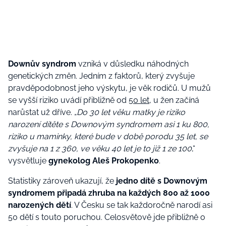
Downův syndrom
vzniká v důsledku náhodných
genetických změn. Jedním z faktorů, který zvyšuje
pravděpodobnost jeho výskytu, je věk rodičů. U mužů
se vyšší riziko uvádí přibližně od
50 let
, u žen začíná
narůstat už dříve. „
Do 30 let věku matky je riziko
narození dítěte s Downovým syndromem asi 1 ku 800,
riziko u maminky, které bude v době porodu 35 let, se
zvyšuje na 1 z 360, ve věku 40 let je to již 1 ze 100
,“
vysvětluje
gynekolog Aleš Prokopenko
.
Statistiky zároveň ukazují, že
jedno dítě s Downovým
syndromem připadá zhruba na každých 800 až 1000
narozených dětí
. V Česku se tak každoročně narodí asi
50 dětí s touto poruchou. Celosvětově jde přibližně o