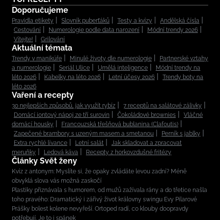
Doporučujeme
Pravidla etikety
Slovník puberťáků
Testy a kvízy
Andělská čísla
Cestování
Numerologie podle data narození
Módní trendy 2026
Vítejte!
Grilování
Aktuální témata
Trendy v manikúře
Minulé životy dle numerologie
Partnerské vztahy
a numerologie
Seriál Ulice
Umělá inteligence
Módní trendy na
léto 2026
Kabelky na léto 2026
Letní účesy 2026
Trendy boty na
léto 2026
Vaření a recepty
30 nejlepších způsobů, jak využít rybíz
7 receptů na salátové zálivky
Domácí iontový nápoj ze tří surovin
Čokoládové brownies
Vláčné
domácí housky
Francouzská třešňová bublanina (Clafoutis)
Zapečené brambory s uzeným masem a smetanou
Perník s jablky
Extra rychlé lívance
Letní salát
Jak skladovat a zpracovat
meruňky
Ledová káva
Recepty z horkovzdušné fritézy
Články Svět ženy
Kvíz z antonym: Myslíte si, že opaky zvládáte levou zadní? Méně
obvyklá slova vás možná zaskočí
Plastiky přiznávala s humorem, od mužů zažívala rány a do třetice našla
toho pravého: Dramatický i zářivý život královny swingu Evy Pilarové
Prášky bolest kolene nevyřeší. Ortoped radí, co klouby doopravdy
potřebují. Je to i spánek