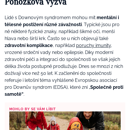
Ponožková výzva
Lidé s Downovým syndromem mohou mít
mentální i
tělesné postižení různé závažnosti
. Typické jsou pro
ně některé fyzické znaky, například šikmé oči, menší
hlava nebo širší krk. Často se u nich objevují také
zdravotní komplikace
, například
poruchy imunity
,
vrozené srdeční vady nebo epilepsie. Díky moderní
zdravotní péči a integraci do společnosti se však jejich
délka života postupně prodlužuje. Dnes se mnozí z nich
dožívají více než 50 let. K začlenění do společnosti
referuje i letošní téma vyhlášené Evropskou asociací
pro Downův syndrom (EDSA), které zní „
Společně proti
samotě“
.
MOHLO BY SE VÁM LÍBIT