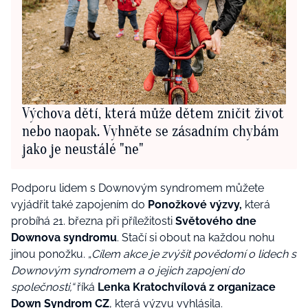
Výchova dětí, která může dětem zničit život
nebo naopak. Vyhněte se zásadním chybám
jako je neustálé "ne"
Podporu lidem s Downovým syndromem můžete
vyjádřit také zapojením do
Ponožkové výzvy,
která
probíhá 21. března při příležitosti
Světového dne
Downova syndromu
. Stačí si obout na každou nohu
jinou ponožku. „
Cílem akce je zvýšit povědomí o lidech s
Downovým syndromem a o jejich zapojení do
společnosti,“
říká
Lenka Kratochvílová z organizace
Down Syndrom CZ
, která výzvu vyhlásila.