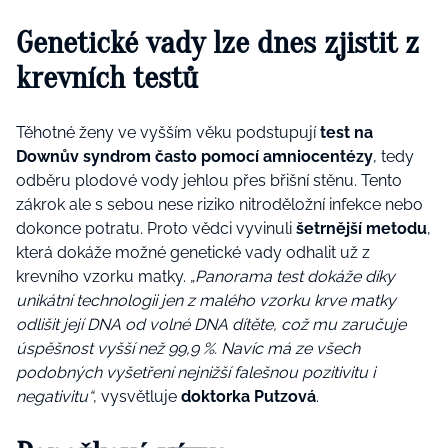
Genetické vady lze dnes zjistit z
krevních testů
Těhotné ženy ve vyšším věku podstupují
test na
Downův syndrom často pomocí amniocentézy
, tedy
odběru plodové vody jehlou přes břišní stěnu. Tento
zákrok ale s sebou nese riziko nitroděložní infekce nebo
dokonce potratu. Proto vědci vyvinuli
šetrnější metodu
,
která dokáže možné genetické vady odhalit už z
krevního vzorku matky. „
Panorama test dokáže díky
unikátní technologii jen z malého vzorku krve matky
odlišit její DNA od volné DNA dítěte, což mu zaručuje
úspěšnost vyšší než 99,9 %. Navíc má ze všech
podobných vyšetření nejnižší falešnou pozitivitu i
negativitu“
, vysvětluje
doktorka Putzová
.