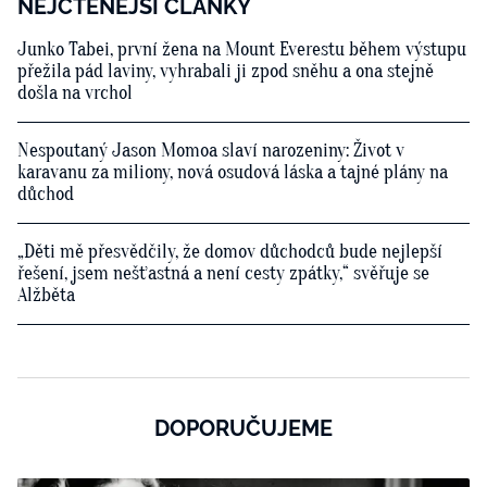
NEJČTENĚJŠÍ ČLÁNKY
Junko Tabei, první žena na Mount Everestu během výstupu
přežila pád laviny, vyhrabali ji zpod sněhu a ona stejně
došla na vrchol
Nespoutaný Jason Momoa slaví narozeniny: Život v
karavanu za miliony, nová osudová láska a tajné plány na
důchod
„Děti mě přesvědčily, že domov důchodců bude nejlepší
řešení, jsem nešťastná a není cesty zpátky,“ svěřuje se
Alžběta
DOPORUČUJEME