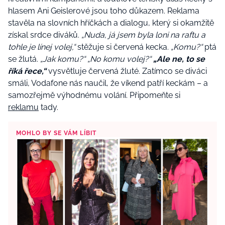
hlasem Ani Geislerové jsou toho důkazem. Reklama
stavěla na slovních hříčkách a dialogu, který si okamžitě
získal srdce diváků.
„Nuda, já jsem byla loni na raftu a
tohle je línej volej,“
stěžuje si červená kecka.
„Komu?“
ptá
se žlutá.
„Jak komu?“
„No komu volej?“
„Ale ne, to se
říká řece,“
vysvětluje červená žluté. Zatímco se diváci
smáli, Vodafone nás naučil, že víkend patří keckám – a
samozřejmě výhodnému volání. Připomeňte si
reklamu
tady.
MOHLO BY SE VÁM LÍBIT