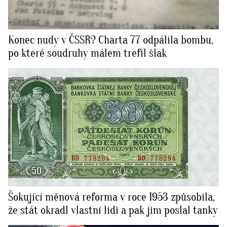
Konec nudy v ČSSR? Charta 77 odpálila bombu,
po které soudruhy málem trefil šlak
Šokující měnová reforma v roce 1953 způsobila,
že stát okradl vlastní lidi a pak jim poslal tanky