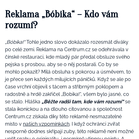
Reklama „Bóbika“ – Kdo vám
rozumí?
„Bóbika!“
Tohle jedno slovo dokázalo rozesmát diváky
po celé zemi. Reklama na Centrum.cz se odehrávala v
čínské restauraci, kde mladý pár předal obsluze svého
pejska s prosbou, aby se o něj postarali. Co by se
mohlo pokazit? Milá obsluha s pokorou a úsměvem, to
je přece sen každých milujících páníčků. Když se ale po
čase vrchní objevil s tácem a stříbrným poklopem a
radostně a hrdě zakřičel „Bobika!“, všem bylo jasné, co
se stalo. Hláška
„Běžte radši tam, kde vám rozumí“
se
stala ikonickou a na dlouho citovanou a společnost
Centrum.cz získala díky této reklamě nesmazatelné
místo v
našich vzpomínkách
. I když ochránci zvířat
nesporně dodnes skřípají zuby, této reklamě není možné
upřít snahu o originalitu, i nesmírně vtipnou pointu. A