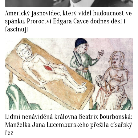
Americký jasnovidec, který viděl budoucnost ve
spánku. Proroctví Edgara Cayce dodnes děsí i
fascinují
Lidmi nenáviděná královna Beatrix Bourbonská:
Manželka Jana Lucemburského přežila císařský
řez