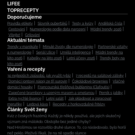
LIFEE
TOPRECEPTY
Doporučujeme
Pravidla etikety
Slovník puberťáků
Testy a kvízy
Andělská čísla
Cestování
Numerologie podle data narození
Módní trendy 2026
Vítejte!
Grilování
Aktuální témata
Trendy v manikúře
Minulé životy dle numerologie
Partnerské vztahy
a numerologie
Seriál Ulice
Umělá inteligence
Módní trendy na
léto 2026
Kabelky na léto 2026
Letní účesy 2026
Trendy boty na
léto 2026
Vaření a recepty
30 nejlepších způsobů, jak využít rybíz
7 receptů na salátové zálivky
Domácí iontový nápoj ze tří surovin
Čokoládové brownies
Vláčné
domácí housky
Francouzská třešňová bublanina (Clafoutis)
Zapečené brambory s uzeným masem a smetanou
Perník s jablky
Extra rychlé lívance
Letní salát
Jak skladovat a zpracovat
meruňky
Ledová káva
Recepty z horkovzdušné fritézy
Články Svět ženy
Kvíz z českých frazémů: Každý je někdy používá, ale jejich skutečný
význam zná málokdo. Obstojíte bez jediné chyby?
Nad Hirošimou se rozsvítilo druhé slunce. To, co následovalo, bylo horší
než peklo. Přeživší říkali, že na ně spadlo slunce