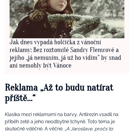
Jak dnes vypadá holčička z vánoční
reklamy: Bez roztomilé Sandry Flemrové a
jejího „já nemusím, já už ho vidím” by snad
ani nemohly být Vánoce
Reklama „Až to budu natírat
příště…“
Klasika mezi reklamami na barvy, Antirezin vsadil na
příběh zetě a jeho neodbytné tchyně. Toto téma je
skutečně vděčné. A věčné.
„A Jaroslave, pročs to