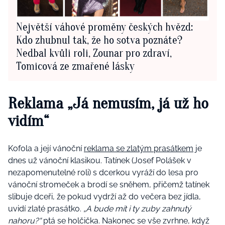
Největší váhové proměny českých hvězd:
Kdo zhubnul tak, že ho sotva poznáte?
Nedbal kvůli roli, Zounar pro zdraví,
Tomicová ze zmařené lásky
Reklama „Já nemusím, já už ho
vidím“
Kofola a její vánoční
reklama se zlatým prasátkem
je
dnes už vánoční klasikou. Tatínek (Josef Polášek v
nezapomenutelné roli) s dcerkou vyráží do lesa pro
vánoční stromeček a brodí se sněhem, přičemž tatínek
slibuje dceři, že pokud vydrží až do večera bez jídla,
uvidí zlaté prasátko.
„A bude mít i ty zuby zahnutý
nahoru?“
ptá se holčička. Nakonec se vše zvrhne, když