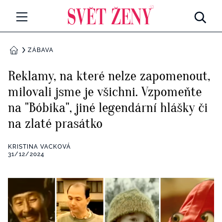
Svetzeny.cz
MÓDA A KRÁSA
ZÁBAVA
DOMŮ
CELEBRITY
Reklamy, na které nelze zapomenout,
Všechny kategorie
milovali jsme je všichni. Vzpomeňte
RETROHUBKY
na "Bóbika", jiné legendární hlášky či
Rozhovory
PSYCHOLOGIE
na zlaté prasátko
Všechny kategorie
ZDRAVÍ
KRISTINA VACKOVÁ
31/12/2024
Seberozvoj
Všechny kategorie
ZÁBAVA
Životní styl
Všechny kategorie
BYDLENÍ
Testy a kvízy
Všechny kategorie