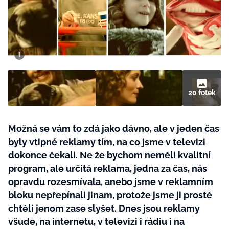
BurdaMedia
Tvoření
Extra
SVĚT ŽENY - 599 KČ
Rady a tipy
ROČNÍ PŘEDPLATNÉ SVĚT ŽENY +
SADA PRODUKTŮ MANA (10 ks)
20 fotek
Možná se vám to zdá jako dávno, ale v jeden čas
byly vtipné reklamy tím, na co jsme v televizi
dokonce čekali. Ne že bychom neměli kvalitní
program, ale určitá reklama, jedna za čas, nás
opravdu rozesmívala, anebo jsme v reklamním
bloku nepřepínali jinam, protože jsme ji prostě
chtěli jenom zase slyšet. Dnes jsou reklamy
všude, na internetu, v televizi i rádiu i na