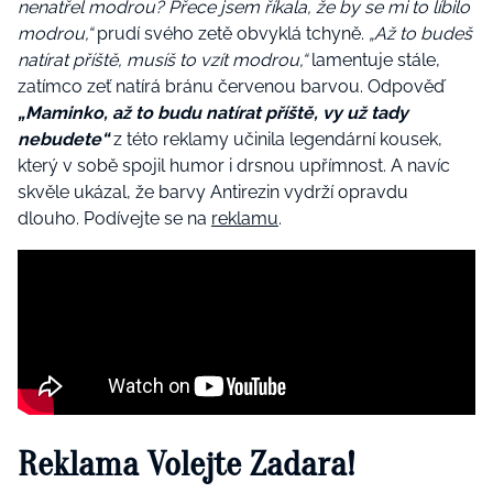
nenatřel modrou? Přece jsem říkala, že by se mi to líbilo
modrou,“
prudí svého zetě obvyklá tchyně.
„Až to budeš
natírat příště, musíš to vzít modrou,“
lamentuje stále,
zatímco zeť natírá bránu červenou barvou. Odpověď
„Maminko, až to budu natírat příště, vy už tady
nebudete“
z této reklamy učinila legendární kousek,
který v sobě spojil humor i drsnou upřímnost. A navíc
skvěle ukázal, že barvy Antirezin vydrží opravdu
dlouho. Podívejte se na
reklamu
.
Reklama Volejte Zadara!