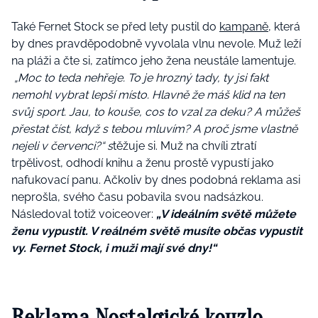
Také Fernet Stock se před lety pustil do
kampaně
, která
by dnes pravděpodobně vyvolala vlnu nevole. Muž leží
na pláži a čte si, zatímco jeho žena neustále lamentuje.
„Moc to teda nehřeje. To je hrozný tady, ty jsi fakt
nemohl vybrat lepší místo. Hlavně že máš klid na ten
svůj sport. Jau, to kouše, cos to vzal za deku? A můžeš
přestat číst, když s tebou mluvím? A proč jsme vlastně
nejeli v červenci?“ s
těžuje si. Muž na chvíli ztratí
trpělivost, odhodí knihu a ženu prostě vypustí jako
nafukovací panu. Ačkoliv by dnes podobná reklama asi
neprošla, svého času pobavila svou nadsázkou.
Následoval totiž voiceover:
„V ideálním světě můžete
ženu vypustit. V reálném světě musíte občas vypustit
vy. Fernet Stock, i muži mají své dny!“
Reklama Nostalgické kouzlo