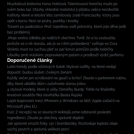
Muzikálová královna Hana Holišová: Talentovaná herečka muže po
svém boku tají. Otázky ohledně mateřství jí přijdou velice nezdvořilé
Kalhoty, které si letošní léto zamilovaly zralé Francouzky. Vzory jsou
opět v kurzu: Nosí se pruhy, puntíky i kostky
Trávení po padesátce: Proč najednou vadí potraviny, které jste dříve jedli
bez problémů
„Moje sestra zdědila po rodičích všechno. Tvrdí, že si to zasloužila,
protože se o ně starala, ale já se cítím podvedená,“ svěřuje se Zora
Stoletá mast na suchou pleť za pár korun pomůže podle babičky
Libušky proti vráskám, popraskaným patám a prodlouží výdrž parfému
Doporučené články
Letní trendy podle vášnivých Italek. Stylové outfity, na které nedají
dopustit, budou slušet i českým ženám
Každý večer jen scrollování na gauči a ticho? Zkuste s partnerem rutinu,
díky které uklidíte dům i zažehnete starou jiskru
4 stylové modely, které si ušily čtenářky Burdy: Tohle na finalistky
kreativní soutěže říká návrhářka Beata Rajská
Lepší kopírování mezi iPhonem a Windows se blíží. Apple zatlačil na
Microsoft přes EU
Kvíz: Z receptů na 10 slavných koktejlů jsme odstranili poslední
ingredienci. Zkuste je všechny správně doplnit
Jak správně smažit řízky, sýr i bramboráky: Rozhoduje teplota oleje,
suchý povrch a správná velikost porcí