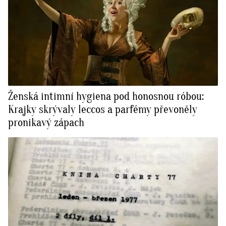
Ženská intimní hygiena pod honosnou róbou:
Krajky skrývaly leccos a parfémy převoněly
pronikavý zápach