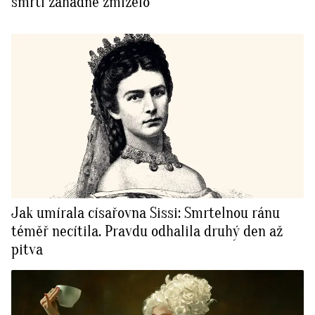
smrti záhadně zmizelo
Jak umírala císařovna Sissi: Smrtelnou ránu
téměř necítila. Pravdu odhalila druhý den až
pitva