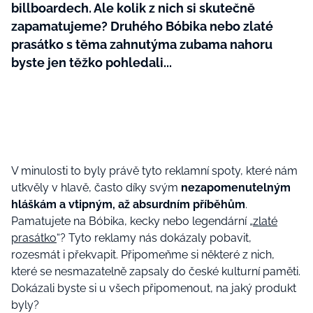
billboardech. Ale kolik z nich si skutečně
zapamatujeme? Druhého Bóbika nebo zlaté
prasátko s těma zahnutýma zubama nahoru
byste jen těžko pohledali...
V minulosti to byly právě tyto reklamní spoty, které nám
utkvěly v hlavě, často díky svým
nezapomenutelným
hláškám a vtipným, až absurdním příběhům
.
Pamatujete na Bóbika, kecky nebo legendární „
zlaté
prasátko
“? Tyto reklamy nás dokázaly pobavit,
rozesmát i překvapit. Připomeňme si některé z nich,
které se nesmazatelně zapsaly do české kulturní paměti.
Dokázali byste si u všech připomenout, na jaký produkt
byly?