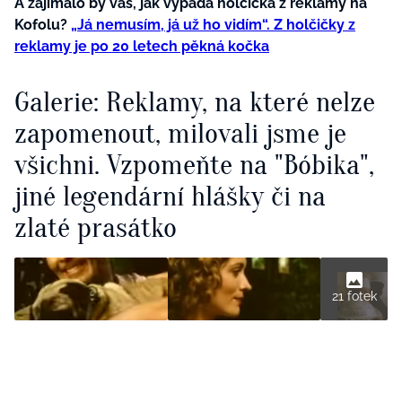
A zajímalo by vás, jak vypadá holčička z reklamy na
Kofolu?
„Já nemusím, já už ho vidím“. Z holčičky z
reklamy je po 20 letech pěkná kočka
Galerie: Reklamy, na které nelze
zapomenout, milovali jsme je
všichni. Vzpomeňte na "Bóbika",
jiné legendární hlášky či na
zlaté prasátko
21 fotek