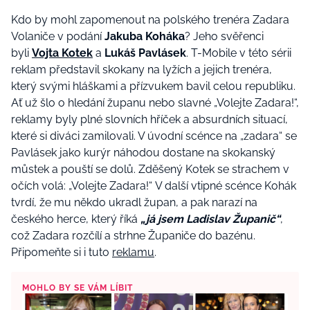
Kdo by mohl zapomenout na polského trenéra Zadara
Volaniče v podání
Jakuba Koháka
? Jeho svěřenci
byli
Vojta Kotek
a
Lukáš Pavlásek
. T-Mobile v této sérii
reklam představil skokany na lyžích a jejich trenéra,
který svými hláškami a přízvukem bavil celou republiku.
Ať už šlo o hledání županu nebo slavné „Volejte Zadara!“,
reklamy byly plné slovních hříček a absurdních situací,
které si diváci zamilovali. V úvodní scénce na „zadara“ se
Pavlásek jako kurýr náhodou dostane na skokanský
můstek a pouští se dolů. Zděšený Kotek se strachem v
očích volá: „Volejte Zadara!“ V další vtipné scénce Kohák
tvrdí, že mu někdo ukradl župan, a pak narazí na
českého herce, který říká
„já jsem Ladislav Županič“
,
což Zadara rozčílí a strhne Županiče do bazénu.
Připomeňte si i tuto
reklamu
.
MOHLO BY SE VÁM LÍBIT