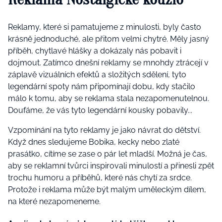
Reklamy, které si pamatujeme z minulosti, byly často
krásně jednoduché, ale přitom velmi chytré. Měly jasný
příběh, chytlavé hlášky a dokázaly nás pobavit i
dojmout. Zatímco dnešní reklamy se mnohdy ztrácejí v
záplavě vizuálních efektů a složitých sdělení, tyto
legendární spoty nám připomínají dobu, kdy stačilo
málo k tomu, aby se reklama stala nezapomenutelnou.
Doufáme, že vás tyto legendární kousky pobavily...
Vzpomínání na tyto reklamy je jako návrat do dětství.
Když dnes sledujeme Bobika, kecky nebo zlaté
prasátko, cítíme se zase o pár let mladší. Možná je čas,
aby se reklamní tvůrci inspirovali minulostí a přinesli zpět
trochu humoru a příběhů, které nás chytí za srdce.
Protože i reklama může být malým uměleckým dílem,
na které nezapomeneme.