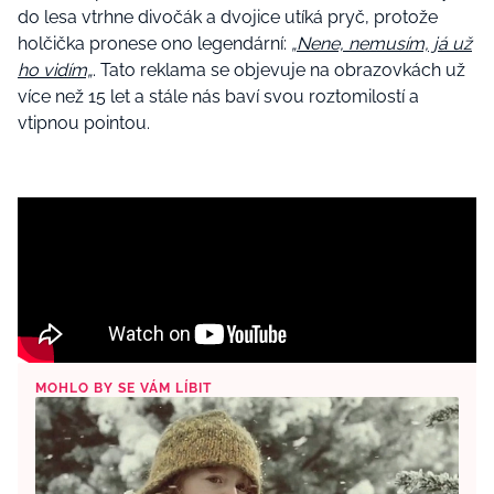
do lesa vtrhne divočák a dvojice utíká pryč, protože
holčička pronese ono legendární:
„
Nene, nemusím, já už
ho vidím„
. Tato reklama se objevuje na obrazovkách už
více než 15 let a stále nás baví svou roztomilostí a
vtipnou pointou.
MOHLO BY SE VÁM LÍBIT