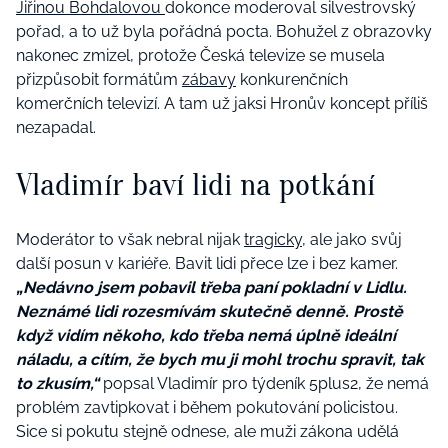
Jiřinou Bohdalovou
dokonce moderoval silvestrovský
pořad, a to už byla pořádná pocta. Bohužel z obrazovky
nakonec zmizel, protože Česká televize se musela
přizpůsobit formátům
zábavy
konkurenčních
komerčních televizí. A tam už jaksi Hronův koncept příliš
nezapadal.
Vladimír baví lidi na potkání
Moderátor to však nebral nijak
tragicky,
ale jako svůj
další posun v kariéře. Bavit lidi přece lze i bez kamer.
„Nedávno jsem pobavil třeba paní pokladní v Lidlu.
Neznámé lidi rozesmívám skutečně denně. Prostě
když vidím někoho, kdo třeba nemá úplně ideální
náladu, a cítím, že bych mu ji mohl trochu spravit, tak
to zkusím,“
popsal Vladimír pro týdeník 5plus2, že nemá
problém zavtipkovat i během pokutování policistou.
Sice si pokutu stejně odnese, ale muži zákona udělá