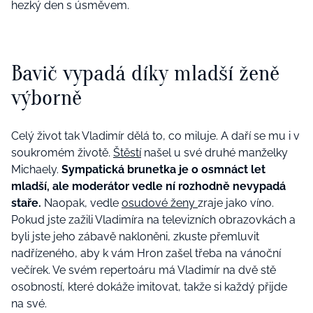
hezký den s úsměvem.
Bavič vypadá díky mladší ženě
výborně
Celý život tak Vladimír dělá to, co miluje. A daří se mu i v
soukromém životě.
Štěstí
našel u své druhé manželky
Michaely.
Sympatická brunetka je o osmnáct let
mladší, ale moderátor vedle ní rozhodně nevypadá
staře.
Naopak, vedle
osudové ženy
zraje jako víno.
Pokud jste zažili Vladimíra na televizních obrazovkách a
byli jste jeho zábavě nakloněni, zkuste přemluvit
nadřízeného, aby k vám Hron zašel třeba na vánoční
večírek. Ve svém repertoáru má Vladimír na dvě stě
osobností, které dokáže imitovat, takže si každý přijde
na své.