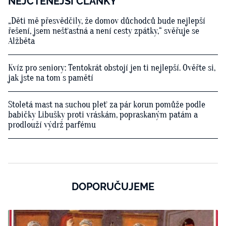
NEJČTENĚJŠÍ ČLÁNKY
„Děti mě přesvědčily, že domov důchodců bude nejlepší
řešení, jsem nešťastná a není cesty zpátky,“ svěřuje se
Alžběta
Kvíz pro seniory: Tentokrát obstojí jen ti nejlepší. Ověřte si,
jak jste na tom s pamětí
Stoletá mast na suchou pleť za pár korun pomůže podle
babičky Libušky proti vráskám, popraskaným patám a
prodlouží výdrž parfému
DOPORUČUJEME