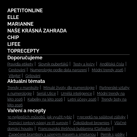
APETITONLINE
ELLE
MARIANNE
NAŠE KRÁSNÁ ZAHRADA
CHIP
LIFEE
TOPRECEPTY
Doporučujeme
Pravidla etikety
Slovník puberťáků
Testy a kvízy
Andělská čísla
Cestování
Numerologie podle data narození
Módní trendy 2026
Vítejte!
Grilování
Aktuální témata
Trendy v manikúře
Minulé životy dle numerologie
Partnerské vztahy
a numerologie
Seriál Ulice
Umělá inteligence
Módní trendy na
léto 2026
Kabelky na léto 2026
Letní účesy 2026
Trendy boty na
léto 2026
Vaření a recepty
30 nejlepších způsobů, jak využít rybíz
7 receptů na salátové zálivky
Domácí iontový nápoj ze tří surovin
Čokoládové brownies
Vláčné
domácí housky
Francouzská třešňová bublanina (Clafoutis)
Zapečené brambory s uzeným masem a smetanou
Perník s jablky