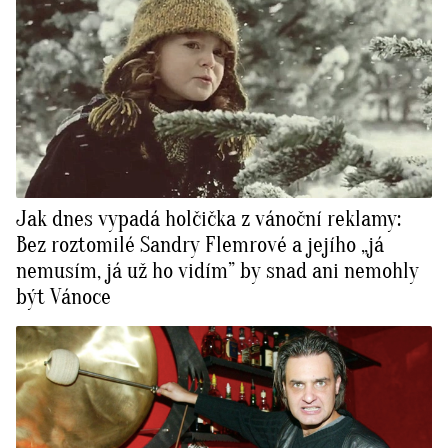
Jak dnes vypadá holčička z vánoční reklamy:
Bez roztomilé Sandry Flemrové a jejího „já
nemusím, já už ho vidím” by snad ani nemohly
být Vánoce