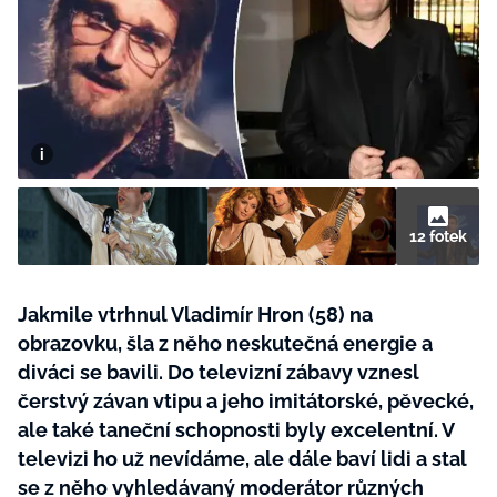
BurdaMedia
Tvoření
Extra
SVĚT ŽENY - 599 KČ
Rady a tipy
ROČNÍ PŘEDPLATNÉ SVĚT ŽENY +
SADA PRODUKTŮ MANA (10 ks)
12 fotek
Jakmile vtrhnul Vladimír Hron (58) na
obrazovku, šla z něho neskutečná energie a
diváci se bavili. Do televizní zábavy vznesl
čerstvý závan vtipu a jeho imitátorské, pěvecké,
ale také taneční schopnosti byly excelentní. V
televizi ho už nevídáme, ale dále baví lidi a stal
se z něho vyhledávaný moderátor různých