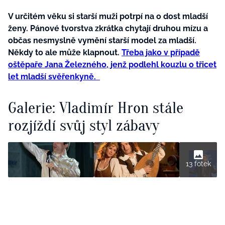
V určitém věku si starší muži potrpí na o dost mladší
ženy. Pánové tvorstva zkrátka chytají druhou mízu a
občas nesmyslně vymění starší model za mladší.
Někdy to ale může klapnout.
Třeba jako v případě
oštěpaře Jana Železného, jenž podlehl kouzlu o třicet
let mladší svěřenkyně.
Galerie: Vladimír Hron stále
rozjíždí svůj styl zábavy
13 fotek