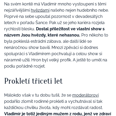
Na svém kontě má Vladimír mnoho vystoupení s těmi
nejzářivějšími
hvězdami
našeho nejen hudebního nebe.
Poprvé na sebe upoutal pozornost v devadesátých
letech v pořadu Šance. Pak už se jeho kariéra rozjela
rychlostí blesku.
Dostal příležitost ve vlastní show s
názvem Jsou hvězdy, které nehasnou.
Pro někoho to
byla pokleslá estrádní zábava, ale další lidé se
nenáročnou show bavili. Mnozí zpěváci si dodnes
spolupráci s Vladimírem pochvalují a celou show si
náramně užili. Hron byl velký profík. A ještě to uměl na
podiu pořádně rozjet.
Prokletí třiceti let
Málokdo však v tu dobu tušil, že se
moderátorovi
podařilo zlomit rodinné prokletí a vychutnával si tak
každičkou chvilku života, kdy mohl rozdávat radost.
Vladimír je totiž jediným mužem z rodu, jenž ve zdraví