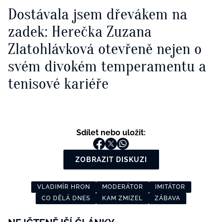
Dostávala jsem dřevákem na
zadek: Herečka Zuzana
Zlatohlávková otevřeně nejen o
svém divokém temperamentu a
tenisové kariéře
Sdílet nebo uložit:
ZOBRAZIT DISKUZI
VLADIMÍR HRON
MODERÁTOR
IMITÁTOR
CO DĚLÁ DNES
KAM ZMIZEL
ZÁBAVA