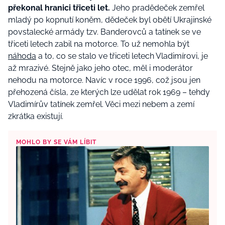
překonal hranici třiceti let.
Jeho pradědeček zemřel
mladý po kopnutí koněm, dědeček byl obětí Ukrajinské
povstalecké armády tzv. Banderovců a tatínek se ve
třiceti letech zabil na motorce. To už nemohla být
náhoda
a to, co se stalo ve třiceti letech Vladimírovi, je
až mrazivé. Stejně jako jeho otec, měl i moderátor
nehodu na motorce. Navíc v roce 1996, což jsou jen
přehozená čísla, ze kterých lze udělat rok 1969 – tehdy
Vladimírův tatínek zemřel. Věci mezi nebem a zemí
zkrátka existují.
MOHLO BY SE VÁM LÍBIT