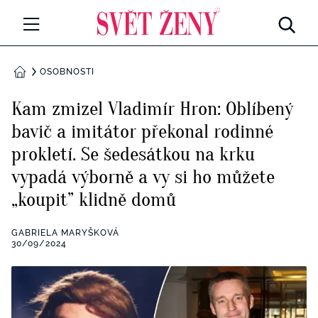
Svetzeny.cz
MÓDA A KRÁSA
OSOBNOSTI
DOMŮ
CELEBRITY
Kam zmizel Vladimír Hron: Oblíbený
Všechny kategorie
bavič a imitátor překonal rodinné
RETROHUBKY
prokletí. Se šedesátkou na krku
Rozhovory
PSYCHOLOGIE
vypadá výborně a vy si ho můžete
„koupit” klidně domů
Všechny kategorie
ZDRAVÍ
Seberozvoj
GABRIELA MARYŠKOVÁ
Všechny kategorie
30/09/2024
ZÁBAVA
Životní styl
Všechny kategorie
BYDLENÍ
Testy a kvízy
Všechny kategorie