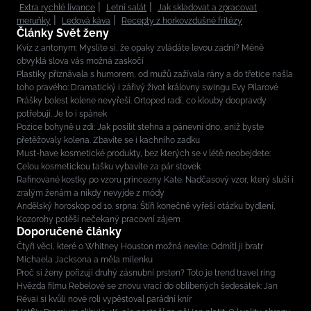
Extra rychlé lívance
Letní salát
Jak skladovat a zpracovat
meruňky
Ledová káva
Recepty z horkovzdušné fritézy
Články Svět ženy
Kvíz z antonym: Myslíte si, že opaky zvládáte levou zadní? Méně
obvyklá slova vás možná zaskočí
Plastiky přiznávala s humorem, od mužů zažívala rány a do třetice našla
toho pravého: Dramatický i zářivý život královny swingu Evy Pilarové
Prášky bolest kolene nevyřeší. Ortoped radí, co klouby doopravdy
potřebují. Je to i spánek
Pozice bohyně u zdi: Jak posílit stehna a pánevní dno, aniž byste
přetěžovaly kolena. Zbavíte se i kachního zadku
Must-have kosmetické produkty, bez kterých se v létě neobejdete:
Celou kosmetickou tašku vybavíte za pár stovek
Rafinované kostky po vzoru princezny Kate. Nadčasový vzor, který sluší i
zralým ženám a nikdy nevyjde z módy
Andělský horoskop od 10. srpna: Štíři konečně vyřeší otázku bydlení,
Kozorohy potěší nečekaný pracovní zájem
Doporučené články
Čtyři věci, které o Whitney Houston možná nevíte: Odmítl ji bratr
Michaela Jacksona a měla milenku
Proč si ženy pořizují druhý zásnubní prsten? Toto je trend travel ring
Hvězda filmu Rebelové se znovu vrací do oblíbených šedesátek: Jan
Révai si kvůli nové roli vypěstoval parádní knír