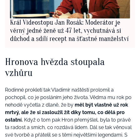
Král Videostopu Jan Rosák: Moderátor je
věrný jedné ženě už 47 let, vychutnává si
důchod a sdílí recept na šťastné manželství
Hronova hvězda stoupala
vzhůru
Rodinné prokletí tak Vladimír naštěstí prolomil a
pochopil, co je posláním jeho života. Vědma mu rok po
nehodě vyčetla z dlaně, že by
měl být vlastně už rok
mrtvý, ale že si zasloužil žít díky tomu, co dělá pro
ostatní.
Když o tom pak Hron přemýšlel, byla to právě
ta radost a smích, co rozdává lidem. Dál se tak věnoval
své tvorbě a přátelil se s těmi největšími legendami. S