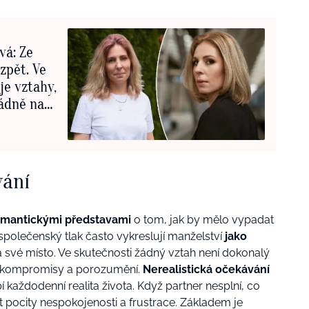
vá: Ze
zpět. Ve
je vztahy,
řádně na
vání
omantickými představami
o tom, jak by mělo vypadat
polečenský tlak často vykreslují manželství
jako
 své místo. Ve skutečnosti žádný vztah není dokonalý
i, kompromisy a porozumění.
Nerealistická očekávání
každodenní realita života. Když partner nesplní,
co
 pocity nespokojenosti a frustrace.
Základem
je