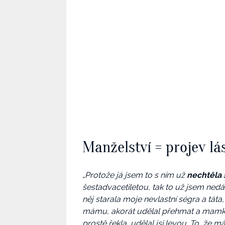
Manželství = projev lá
„
Protože já jsem to s ním už
nechtěla 
šestadvacetiletou, tak to už jsem nedá
něj starala moje nevlastní ségra a tát
mámu, akorát udělal přehmat a mamka,
prostě řekla, udělal jsi levou. To, že m