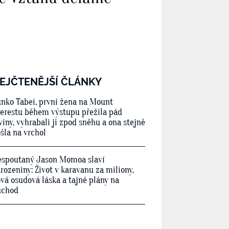
EJČTENĚJŠÍ ČLÁNKY
nko Tabei, první žena na Mount
erestu během výstupu přežila pád
viny, vyhrabali ji zpod sněhu a ona stejně
šla na vrchol
spoutaný Jason Momoa slaví
rozeniny: Život v karavanu za miliony,
vá osudová láska a tajné plány na
ůchod