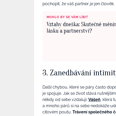
pochopit, že váš partner je
jen
člověk.
MOHLO BY SE VÁM LÍBIT
Vztahy dneška: Skutečně mění
lásku a partnerství?
3. Zanedbávání intimit
Další chybou, které se páry často dop
je spojuje. Jak se život stává rušnější
někdy od sebe vzdalují.
Vášeň
, která 
a mnoho párů si na sebe nedokáže udělat
citovém poutu.
Trávení společného č