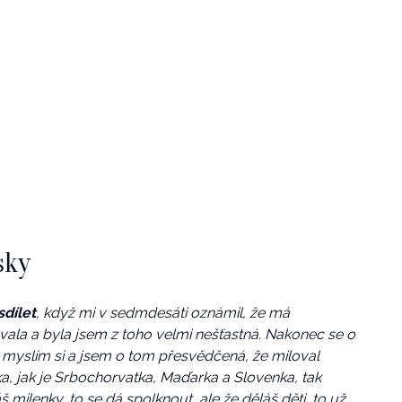
sky
sdílet
, když mi v sedmdesáti oznámil, že má
vala a byla jsem z toho velmi nešťastná. Nakonec se o
a, myslím si a jsem o tom přesvědčená, že miloval
 jak je Srbochorvatka, Maďarka a Slovenka, tak
áš milenky, to se dá spolknout, ale že děláš děti, to už