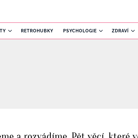
ITY
RETROHUBKY
PSYCHOLOGIE
ZDRAVÍ
eme a rozvádíme. Pět věcí, které 