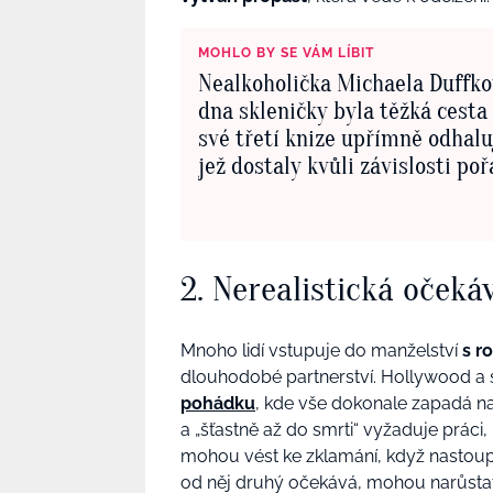
MOHLO BY SE VÁM LÍBIT
Nealkoholička Michaela Duffko
dna skleničky byla těžká cesta 
své třetí knize upřímně odhalu
jež dostaly kvůli závislosti po
frak
2. Nerealistická očeká
Mnoho lidí vstupuje do manželství
s r
dlouhodobé partnerství. Hollywood a s
pohádku
, kde vše dokonale zapadá na
a „šťastně až do smrti“ vyžaduje prác
mohou vést ke zklamání, když nastoupí 
od něj druhý očekává,
mohou narůstat