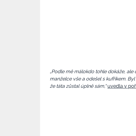
„
Podle mě málokdo tohle dokáže, ale o
manželce vše a odešel s kufříkem. Byl
že táta zůstal úplně sám,“
uvedla v poř