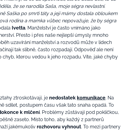
ěla, že se narodila Saša, moje ségra nevlastní.
ejně Saška po smrti táty a její mámy dostala obloukem
ková rodina a mamka vůbec nepovažuje, že by ségra
odala
Ivetta
. Manželství je často vnímáno jako
nerství. Přesto i přes naše nejlepší úmysly mnoho
oběh uzavírání manželství a rozvodů může v lidech
čínají tak slibně, často rozpadají.
Odpověď ale není
o chyb, kterou vedou k jeho rozpadu. Víte, jaké chyby
tahy ztroskotávají, je
nedostatek
komunikace
. Na
ně sdílet, postupem času
však tato snaha opadá. To
dokonce k mlčení
. Problémy zůstávají
pod pokličkou
,
pěšně zaseto.
Místo
toho, aby každý z partnerů
snaží jakémukoliv
rozhovoru vyhnout
. To mezi partnery