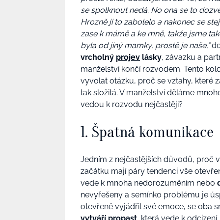
se spolknout nedá. No ona se to dozvěd
Hrozně ji to zabolelo a nakonec se st
zase k mámě a ke mně, takže jsme ta
byla od jiný mamky, prostě je naše,“
d
vrcholný
projev
lásky
, závazku a part
manželství končí rozvodem. Tento kol
vyvolat otázku, proč se vztahy, které za
tak složitá. V manželství děláme mnoh
vedou k rozvodu nejčastěji?
1. Š
patná
komunikace
Jedním z nejčastějších důvodů, proč vz
začátku mají páry tendenci
vše
otevře
vede k mnoha
nedorozumění
m
nebo
nevyřešeny a semínko problému je ús
otevřeně
vyjádřil své
emoc
e, se oba 
vytváří
propast
, která
vede k odcizení.