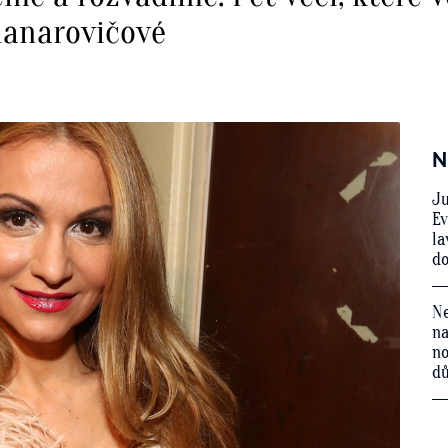
Blanarovičové
N
Ju
Ev
la
do
Ne
na
no
d