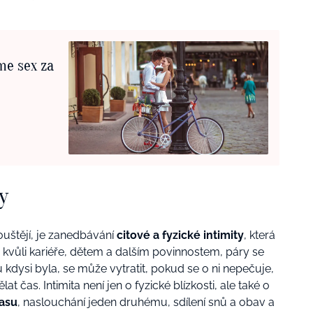
me sex za
y
ouštějí, je zanedbávání
citové a fyzické intimity
, která
m kvůli kariéře, dětem a dalším povinnostem, páry se
tu kdysi byla, se může vytratit, pokud se o ni nepečuje,
 čas. Intimita není jen o fyzické blízkosti, ale také o
asu
, naslouchání jeden druhému, sdílení snů a obav a