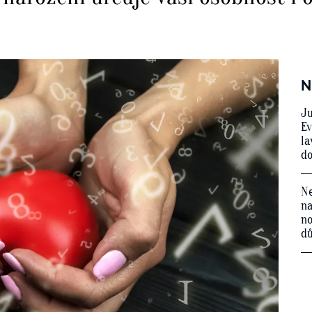
N
Ju
Ev
la
do
Ne
na
no
d