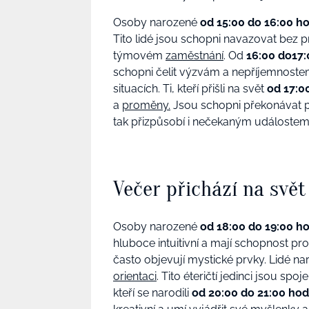
Osoby narozené
od 15:00 do 16:00 h
Tito lidé jsou schopni navazovat bez p
týmovém
zaměstnání
.
Od
16:00 do17:
schopni čelit výzvám a nepříjemnostem
situacích.
Ti, kteří přišli na svět
od 17:0
a
proměny.
Jsou schopni překonávat p
tak přizpůsobí i nečekaným událostem
Večer přichází na svět
Osoby narozené
od 18:00 do 19:00 h
hluboce intuitivní a mají schopnost pron
často objevují mystické prvky.
Lidé na
orientaci
. Tito éteričtí jedinci jsou s
kteří se narodili
od 20:00 do 21:00 hod