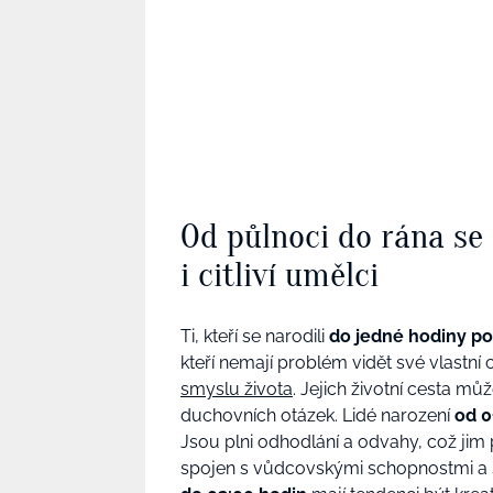
Od půlnoci do rána se 
i citliví umělci
Ti, kteří se narodili
do jedné
hodiny po
kteří nemají problém vidět své vlastn
smyslu života
. Jejich životní cesta m
duchovních otázek.
Lidé narození
od 0
Jsou plni odhodlání a odvahy, což jim 
spojen s vůdcovskými schopnostmi a s