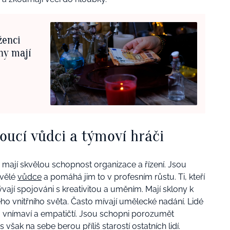
ženci
hy mají
oucí vůdci a týmoví hráči
mají skvělou schopnost organizace a řízení. Jsou
kvělé
vůdce
a pomáhá jim to v profesním růstu.
Ti, kteří
ývají spojováni s kreativitou a uměním. Mají sklony k
o vnitřního světa.
Často mívají umělecké nadání.
Lidé
 vnímaví a empatičtí. Jsou schopni porozumět
 však na sebe berou příliš starostí ostatních lidí.