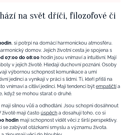
ází na svět dříči, filozofové či
hodin
, si potrpí na domácí harmonickou atmosféru.
 harmonický domov. Jejich životní cesta je spojena s
od 07:00 do 08:00
hodin jsou vnímaví a intuitivní. Mají
ly v jejich životě. Hledají duchovní poznání.
Osoby
vají výbornou schopnost komunikace a umí
ní jedinci a vynikají v práci s lidmi.
Ti, kteří přišli na
o vnímaví a citliví jedinci. Mají tendenci být
empatičtí
a
e, když se mohou starat o druhé.
mají silnou vůli a odhodlání. Jsou schopni dosáhnout
 V životě mají často
úspěch
a dosahují toho, co si
00 hodin
mají schopnost vidět věci z širší perspektivy.
enci se zabývat otázkami smyslu a významu života.
 a zkoumají věci do hloubky.