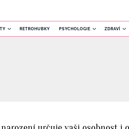
ITY
RETROHUBKY
PSYCHOLOGIE
ZDRAVÍ
narození určuje vaši osobnost i 