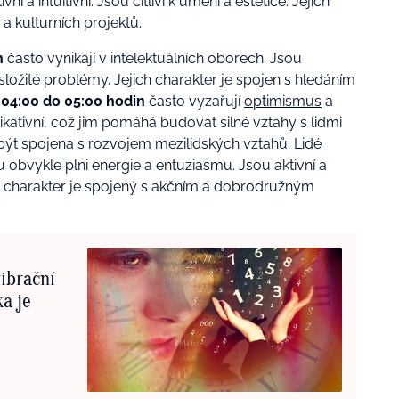
ní a intuitivní. Jsou citliví k umění a estetice. Jejich
a kulturních projektů.
n
často vynikají v intelektuálních oborech. Jsou
 složité problémy.
Jejich charakter je spojen s hledáním
 04:00 do 05:00 hodin
často vyzařují
optimismus
a
kativní, což jim pomáhá budovat silné vztahy s lidmi
 být spojena s rozvojem mezilidských vztahů.
Lidé
 obvykle plni energie a entuziasmu. Jsou aktivní a
ich charakter je spojený s akčním a dobrodružným
vibrační
a je