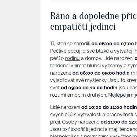
Ráno a dopoledne přich
empatičtí jedinci
Ti, kteří se narodili
od 06:00 do 07:00 
Pečlivě pečují o své blízké a vytvářejí
péčí o
rodinu
a domov.
Lidé narození
tendenci vnímat hlubší významy a symbo
narozené
od 08:00 do 09:00 hodin
mí
vyjadřovat své myšlenky. Jsou to kreativ
svět
od 09:00 do 10:00 hodin
jsou čast
rozumí emocím druhých. Nejlépe jim j
Lidé narození
od 10:00 do 11:00 hodin
svých cílů s vytrvalostí a pracovitostí.
přejí.
Osoby narozené
od 11:00 do 12:
Jsou to filozofičtí jedinci a mají tend
Nespokojí se s povrchním vysvětlením