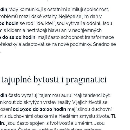
odin
rády komunikují s ostatními a milují společnost.
roblémů mezilidské vztahy. Nejlépe se jim daří v
00 hodin
se rodí lidé, kteří jsou vytrvalí a odolní. Jsou
 s klidem a neztrácejí hlavu ani v nepříjemných
0 do 18:00 hodin
, mají často schopnost transformace
řekážky a adaptovat se na nové podmínky. Snadno se
.
 tajuplné bytosti i pragmatici
odin
často vyzařují tajemnou auru.
Mají tendenci být
iknout do skrytých vrstev reality. V jejich životě se
rození
od 19:00 do 20:00 hodin
mají silnou duchovní
pojeni s duchovními otázkami a hledáním smyslu života.
Ti,
in
, jsou často spojeni s tvořivostí a uměním. Jsou