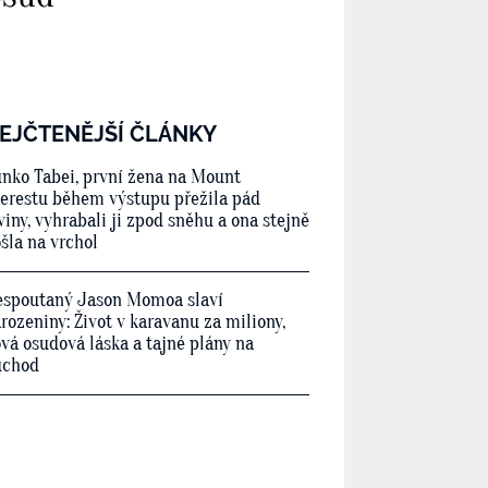
EJČTENĚJŠÍ ČLÁNKY
nko Tabei, první žena na Mount
erestu během výstupu přežila pád
viny, vyhrabali ji zpod sněhu a ona stejně
šla na vrchol
spoutaný Jason Momoa slaví
rozeniny: Život v karavanu za miliony,
vá osudová láska a tajné plány na
ůchod