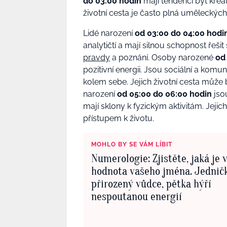
do 03:00 hodin
mají tendenci být kreativ
životní cesta je často plná uměleckých 
Lidé narození
od 03:00 do 04:00 hodi
analytičtí a mají silnou schopnost řešit
pravdy
a poznání.
Osoby narozené
od
pozitivní energii.
Jsou sociální a komuni
kolem sebe. Jejich životní cesta může
narození
od 05:00 do 06:00 hodin
jsou
mají sklony k fyzickým aktivitám. Jej
přístupem k životu.
MOHLO BY SE VÁM LÍBIT
Numerologie: Zjistěte, jaká je 
hodnota vašeho jména. Jedničk
přirozený vůdce, pětka hýří
nespoutanou energií