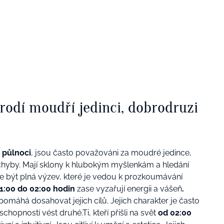
rodí moudří jedinci, dobrodruzi
 půlnoci
, jsou často považováni za moudré jedince,
í chyby. Mají sklony k hlubokým myšlenkám a hledání
ůže být plná výzev, které je vedou k prozkoumávání
1:00 do 02:00 hodin
zase vyzařují energii a vášeň
.
pomáhá dosahovat jejich cílů. Jejich charakter je často
chopností vést druhé.
Ti, kteří přišli na svět
od 02:00