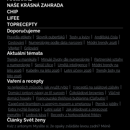
NAŠE KRÁSNÁ ZAHRADA
CHIP
LIFEE
TOPRECEPTY
Doporučujeme
Pravidla etikety
Slovník puberťáků
Testy a kvízy
Andělská čísla
Cestování
Numerologie podle data narození
Módní trendy 2026
Vítejte!
Grilování
Aktuální témata
Trendy v manikúře
Minulé životy dle numerologie
Partnerské vztahy
a numerologie
Seriál Ulice
Umělá inteligence
Módní trendy na
léto 2026
Kabelky na léto 2026
Letní účesy 2026
Trendy boty na
léto 2026
Vaření a recepty
30 nejlepších způsobů, jak využít rybíz
7 receptů na salátové zálivky
Domácí iontový nápoj ze tří surovin
Čokoládové brownies
Vláčné
domácí housky
Francouzská třešňová bublanina (Clafoutis)
Zapečené brambory s uzeným masem a smetanou
Perník s jablky
Extra rychlé lívance
Letní salát
Jak skladovat a zpracovat
meruňky
Ledová káva
Recepty z horkovzdušné fritézy
Články Svět ženy
Kvíz z antonym: Myslíte si, že opaky zvládáte levou zadní? Méně