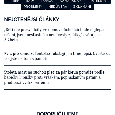
PŘÍBĚH
RADY
POMOC
KAMARÁDKY
PŘÁTELSTVÍ
PROBLÉMY
NEDŮVĚRA
ZKLAMÁNÍ
NEJČTENĚJŠÍ ČLÁNKY
„Děti mě přesvědčily, že domov důchodců bude nejlepší
řešení, jsem nešťastná a není cesty zpátky,“ svěřuje se
Alžběta
Kvíz pro seniory: Tentokrát obstojí jen ti nejlepší. Ověřte si,
jak jste na tom s pamětí
Stoletá mast na suchou pleť za pár korun pomůže podle
babičky Libušky proti vráskám, popraskaným patám a
prodlouží výdrž parfému
DOPORUČUJEME