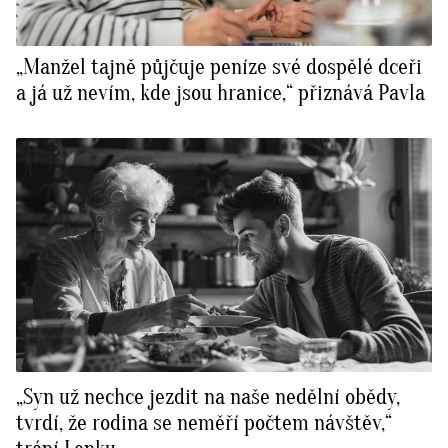
„Manžel tajně půjčuje peníze své dospělé dceři
a já už nevím, kde jsou hranice,“ přiznává Pavla
„Syn už nechce jezdit na naše nedělní obědy,
tvrdí, že rodina se neměří počtem návštěv,“