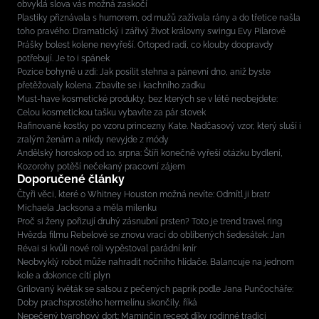
obvyklá slova vás možná zaskočí
Plastiky přiznávala s humorem, od mužů zažívala rány a do třetice našla
toho pravého: Dramatický i zářivý život královny swingu Evy Pilarové
Prášky bolest kolene nevyřeší. Ortoped radí, co klouby doopravdy
potřebují. Je to i spánek
Pozice bohyně u zdi: Jak posílit stehna a pánevní dno, aniž byste
přetěžovaly kolena. Zbavíte se i kachního zadku
Must-have kosmetické produkty, bez kterých se v létě neobejdete:
Celou kosmetickou tašku vybavíte za pár stovek
Rafinované kostky po vzoru princezny Kate. Nadčasový vzor, který sluší i
zralým ženám a nikdy nevyjde z módy
Andělský horoskop od 10. srpna: Štíři konečně vyřeší otázku bydlení,
Kozorohy potěší nečekaný pracovní zájem
Doporučené články
Čtyři věci, které o Whitney Houston možná nevíte: Odmítl ji bratr
Michaela Jacksona a měla milenku
Proč si ženy pořizují druhý zásnubní prsten? Toto je trend travel ring
Hvězda filmu Rebelové se znovu vrací do oblíbených šedesátek: Jan
Révai si kvůli nové roli vypěstoval parádní knír
Neobvyklý robot může nahradit nočního hlídače. Balancuje na jednom
kole a dokonce cítí plyn
Grilovaný květák se salsou z pečených paprik podle Jana Punčocháře:
Doby prachsprostého hermelínu skončily, říká
Nepečený tvarohový dort: Maminčin recept díky rodinné tradici