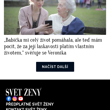
„Babička mi celý život pomáhala, ale teď mám
pocit, že za její laskavosti platím vlastním
životem,“ svěřuje se Veronika
NAČÍST DALŠÍ
PŘEDPLATNÉ SVĚT ŽENY
KONTAKT SVĚT ŽENY