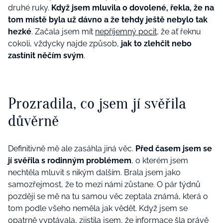
druhé ruky.
Když jsem mluvila o dovolené, řekla, že na
tom místě byla už dávno a že tehdy ještě nebylo tak
hezké
. Začala jsem mít
nepříjemný pocit
, že ať řeknu
cokoli, vždycky najde způsob,
jak to zlehčit nebo
zastínit něčím svým
.
Prozradila, co jsem jí svěřila
důvěrně
Definitivně mě ale zasáhla jiná věc.
Před časem jsem se
jí svěřila s rodinným problémem
, o kterém jsem
nechtěla mluvit s nikým dalším. Brala jsem jako
samozřejmost, že to mezi námi zůstane. O pár týdnů
později se mě na tu samou věc zeptala známá, která o
tom podle všeho neměla jak vědět. Když jsem se
opatrně vyptávala, zjistila jsem, že informace šla právě