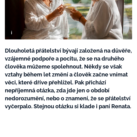
BurdaMedia
Tvoření
Extra
SVĚT ŽENY - 599 KČ
Rady a tipy
ROČNÍ PŘEDPLATNÉ SVĚT ŽENY +
SADA PRODUKTŮ MANA (10 ks)
Dlouholetá přátelství bývají založená na důvěře,
vzájemné podpoře a pocitu, že se na druhého
člověka můžeme spolehnout. Někdy se však
vztahy během let změní a člověk začne vnímat
věci, které dříve přehlížel. Pak přichází
nepříjemná otázka, zda jde jen o období
nedorozumění, nebo o znamení, že se přátelství
vyčerpalo. Stejnou otázku si klade i paní Renata.