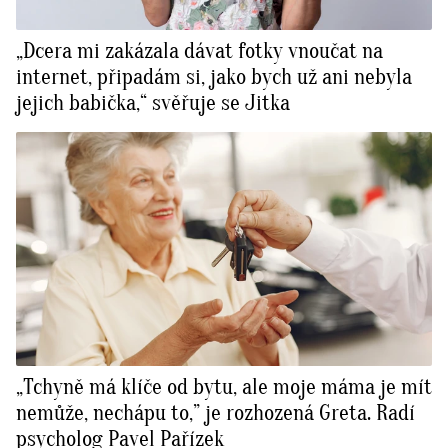
„Dcera mi zakázala dávat fotky vnoučat na
internet, připadám si, jako bych už ani nebyla
jejich babička,“ svěřuje se Jitka
„Tchyně má klíče od bytu, ale moje máma je mít
nemůže, nechápu to,” je rozhozená Greta. Radí
psycholog Pavel Pařízek