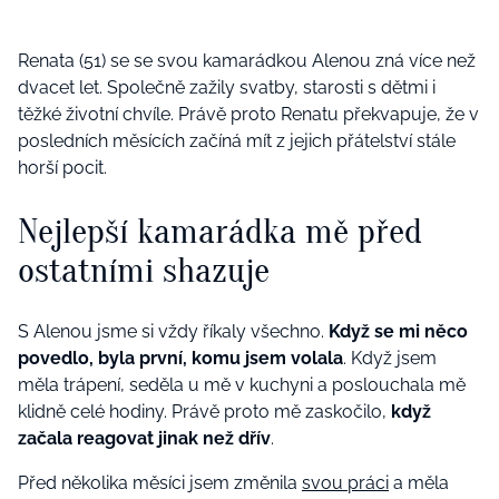
Renata (51) se se svou kamarádkou Alenou zná více než
dvacet let. Společně zažily svatby, starosti s dětmi i
těžké životní chvíle. Právě proto Renatu překvapuje, že v
posledních měsících začíná mít z jejich přátelství stále
horší pocit.
Nejlepší kamarádka mě před
ostatními shazuje
S Alenou jsme si vždy říkaly všechno.
Když se mi něco
povedlo, byla první, komu jsem volala
. Když jsem
měla trápení, seděla u mě v kuchyni a poslouchala mě
klidně celé hodiny. Právě proto mě zaskočilo,
když
začala reagovat jinak než dřív
.
Před několika měsíci jsem změnila
svou práci
a měla