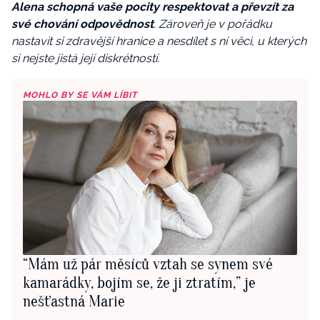
Alena schopná vaše pocity respektovat a převzít za
své chování odpovědnost
. Zároveň je v pořádku
nastavit si zdravější hranice a nesdílet s ní věci, u kterých
si nejste jistá její diskrétností.
MOHLO BY SE VÁM LÍBIT
“Mám už pár měsíců vztah se synem své
kamarádky, bojím se, že ji ztratím,” je
nešťastná Marie