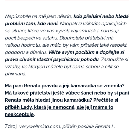
Nepůsobíte na mě jako někdo,
kdo přehání nebo hledá
problém tam, kde není.
Naopak si všímáte opakujících
se situací, které ve vás vyvolávají smutek a narušují
pocit bezpečí ve vztahu.
Dlouholeté přátelství
má
velkou hodnotu, ale mělo by vám přinášet také respekt,
podporu a důvěru.
Věřte svým pocitům a dopřejte si
právo chránit vlastní psychickou pohodu
. Zasloužíte si
vztahy, ve kterých můžete být sama sebou a cítit se
přijímaná.
Má paní Renata pravdu a její kamarádka se změnila?
Má takové přátelství ještě vůbec šanci nebo by si paní
Renata měla hledat jinou kamarádku?
Přečtěte si
příběh Lady, která je nemocná, ale její máma to
neakceptuje
.
Zdroj:
verywellmind.com, příběh poslala Renata L.