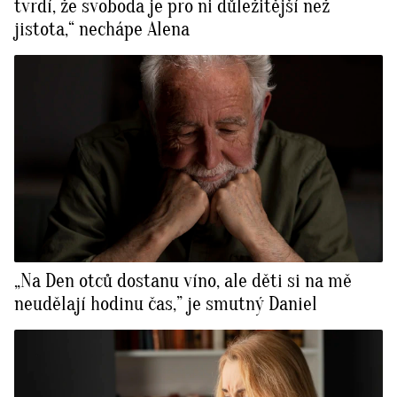
tvrdí, že svoboda je pro ni důležitější než
jistota,“ nechápe Alena
„Na Den otců dostanu víno, ale děti si na mě
neudělají hodinu čas,” je smutný Daniel