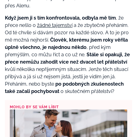
přes Alenu.
Když jsem ji s tím konfrontovala, odbyla mě tím
, že
přece nešlo o
žádné tajemství
a že zbytečně přeháním.
Od té chvíle si dávám pozor na každé slovo. A to je pro
mě možná nejhorší.
Člověk, kterému jsem roky věřila
úplně všechno, je najednou někdo
, před kým
přemýšlím, co můžu říct a co už ne.
Stále si opakuji, že
přece nemůžu zahodit více než dvacet let přátelství
kvůli několika nepříjemným situacím. Jenže těch situací
přibývá a já si už nejsem jistá, jestli je vidím jen já.
Přeháním, nebo byste
po podobných zkušenostech
také začali pochybovat
o skutečném přátelství?
MOHLO BY SE VÁM LÍBIT