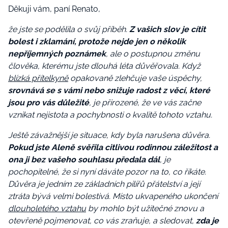
Děkuji vám, paní Renato,
že jste se podělila o svůj příběh.
Z vašich slov je cítit
bolest i zklamání, protože nejde jen o několik
nepříjemných poznámek
, ale o postupnou změnu
člověka, kterému jste dlouhá léta důvěřovala. Když
blízká přítelkyně
opakovaně zlehčuje vaše úspěchy,
srovnává se s vámi nebo snižuje radost z věcí, které
jsou pro vás důležité
, je přirozené, že ve vás začne
vznikat nejistota a pochybnosti o kvalitě tohoto vztahu.
Ještě závažnější je situace, kdy byla narušena důvěra.
Pokud jste Aleně svěřila citlivou rodinnou záležitost a
ona ji bez vašeho souhlasu předala dál
, je
pochopitelné, že si nyní dáváte pozor na to, co říkáte.
Důvěra je jedním ze základních pilířů přátelství a její
ztráta bývá velmi bolestivá. Místo ukvapeného ukončení
dlouholetého vztahu
by mohlo být užitečné znovu a
otevřeně pojmenovat, co vás zraňuje, a sledovat,
zda je