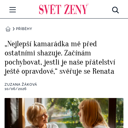
Svetzeny.cz
MÓDA A KRÁSA
PŘÍBĚHY
DOMŮ
CELEBRITY
„Nejlepší kamarádka mě před
Všechny kategorie
ostatními shazuje. Začínám
RETROHUBKY
pochybovat, jestli je naše přátelství
Rozhovory
PSYCHOLOGIE
ještě opravdové,“ svěřuje se Renata
Všechny kategorie
ZDRAVÍ
ZUZANA ŽÁKOVÁ
10/06/2026
Seberozvoj
Všechny kategorie
ZÁBAVA
Životní styl
Všechny kategorie
BYDLENÍ
Testy a kvízy
Všechny kategorie