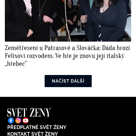
Zemětřesení u Patrasové a Slováčka: Dáda hrozí
Felixovi rozvodem. Ve hře je znovu její italský
„hřebec”
NAČÍST DALŠÍ
PŘEDPLATNÉ SVĚT ŽENY
KONTAKT SVĚT ŽENY