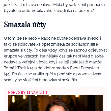
jde si za tím hlava nehlava. Měla by se tak mít partnerka
bývalého automobilového závodníka na pozoru?
Smazala účty
O tom, že se něco v Radčině životě odehrává svědčí i
fakt, že spisovatelka opět zmizela ze
sociálních sítí
a
smazala si účty. To dělá vždy, když se začnou objevovat
erupce ve vztazích. Na nějaký čas tak například o sobě
nedávala veřejně vědět, když se její stále ještě manžel
Tomáš Třeštík (45) dal dohromady s Evou Decastelo
(44). Po čase se vrátila zpět v plné síle a provokativními
snímky se stojícími bradavkami nešetřila.
MOHLO BY SE VÁM LÍBIT