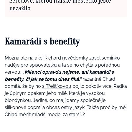
Šeredové, kterou italské městečko ještě
nezažilo
Kamarádi s benefity
Možná ale na akci Richard nevědomky zasel semínko
naděje pro spisovatelku a ta se ho chytla s pořádnou
vervou.
„Milenci opravdu nejsme, ani kamarádi s
benefity, či jak se tomu dnes říká,“
razantně Chlad
odmítá, že by ho
s Třeštíkovou
pojilo cokoliv více. Radka
je úplným opakem jeho milé, která je vysokou
blondýnkou. Jediné, co mají dámy společné je
silikonové poprsí a občas ostrý jazyk. Takže proč by měl
Chlad měnit mladší model za starší…?