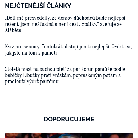
NEJČTENĚJŠÍ ČLÁNKY
„Děti mě přesvědčily, že domov důchodců bude nejlepší
řešení, jsem nešťastná a není cesty zpátky,“ svěřuje se
Alžběta
Kvíz pro seniory: Tentokrát obstojí jen ti nejlepší. Ověřte si,
jak jste na tom s pamětí
Stoletá mast na suchou pleť za pár korun pomůže podle
babičky Libušky proti vráskám, popraskaným patám a
prodlouží výdrž parfému
DOPORUČUJEME