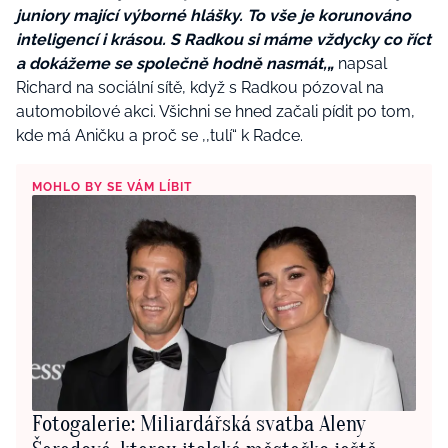
juniory mající výborné hlášky. To vše je korunováno
inteligencí i krásou. S Radkou si máme vždycky co říct
a dokážeme se společně hodně nasmát,„
napsal
Richard na sociální sítě, když s Radkou pózoval na
automobilové akci. Všichni se hned začali pídit po tom,
kde má Aničku a proč se ‚‚tulí“ k Radce.
MOHLO BY SE VÁM LÍBIT
Fotogalerie: Miliardářská svatba Aleny