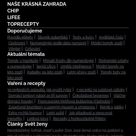
NAŠE KRÁSNÁ ZAHRADA
CHIP
LIFEE
TOPRECEPTY
Doporučujeme
Pravidla etikety
Slovník puberťáků
Testy a kvízy
Andělská čísla
Cestování
Numerologie podle data narození
Módní trendy 2026
Vítejte!
Grilování
Aktuální témata
Trendy v manikúře
Minulé životy dle numerologie
Partnerské vztahy
a numerologie
Seriál Ulice
Umělá inteligence
Módní trendy na
léto 2026
Kabelky na léto 2026
Letní účesy 2026
Trendy boty na
léto 2026
Vaření a recepty
30 nejlepších způsobů, jak využít rybíz
7 receptů na salátové zálivky
Domácí iontový nápoj ze tří surovin
Čokoládové brownies
Vláčné
domácí housky
Francouzská třešňová bublanina (Clafoutis)
Zapečené brambory s uzeným masem a smetanou
Perník s jablky
Extra rychlé lívance
Letní salát
Jak skladovat a zpracovat
meruňky
Ledová káva
Recepty z horkovzdušné fritézy
Články Svět ženy
Neodolatelný švihák Josef Laufer: Don José lámal srdce na potkání a