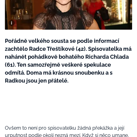
BurdaMedia
Tvoření
Extra
SVĚT ŽENY - 599 KČ
Rady a tipy
ROČNÍ PŘEDPLATNÉ SVĚT ŽENY +
SADA PRODUKTŮ MANA (10 ks)
Pořádně velkého sousta se podle informací
zachtělo Radce Třeštíkové (42). Spisovatelka má
nahánět pohádkově bohatého Richarda Chlada
(61). Ten samozřejmě veškeré spekulace
odmítá. Doma má krásnou snoubenku a s
Radkou jsou jen přátelé.
Ovšem to není pro spisovatelku žádná překážka a její
urputnost podle okolí nezná mezí. Když si něco umane,