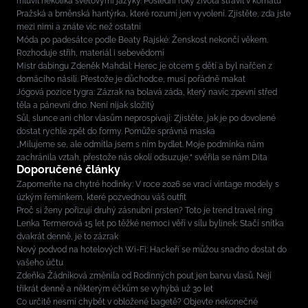
mluvil několika světovými jazyky. Poslední roky života strávil v kómatu
Pražská a brněnská hantýrka, které rozumí jen vyvolení. Zjistěte, zda jste
mezi nimi a znáte víc než ostatní
Móda po padesátce podle Beaty Rajské: Ženskost nekončí věkem.
Rozhoduje střih, materiál i sebevědomí
Mistr dabingu Zdeněk Mahdal: Herec je otcem 5 dětí a byl nařčen z
domácího násilí. Přestože je důchodce, musí pořádně makat
Jógová pozice tygra: Zázrak na bolavá záda, který navíc zpevní střed
těla a pánevní dno. Není nijak složitý
Sůl, slunce ani chlor vlasům neprospívají: Zjistěte, jak je po dovolené
dostat rychle zpět do formy. Pomůže správná maska
„Milujeme se, ale odmítla jsem s ním bydlet. Moje podmínka nám
zachránila vztah, přestože nás okolí odsuzuje,“ svěřila se nám Dita
Doporučené články
Zapomeňte na chytré hodinky: V roce 2026 se vrací vintage modely s
úzkým řemínkem, které pozvednou váš outfit
Proč si ženy pořizují druhý zásnubní prsten? Toto je trend travel ring
Lenka Termerová 15 let po těžké nemoci věří v sílu bylinek: Stačí snítka
dvakrát denně, je to zázrak
Nový podvod na hotelových Wi-Fi: Hackeři se můžou snadno dostat do
vašeho účtu
Zdeňka Žádníková změnila od Rodinných pout jen barvu vlasů. Nejí
třikrát denně a některým éčkům se vyhýbá už 30 let
Co určitě nesmí chybět v obložené bagetě? Objevte nekonečné