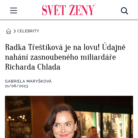
Svetzeny.cz
MÓDA A KRÁSA
CELEBRITY
DOMŮ
CELEBRITY
Radka Třeštíková je na lovu! Údajně
Všechny kategorie
nahání zasnoubeného miliardáře
RETROHUBKY
Richarda Chlada
Rozhovory
PSYCHOLOGIE
GABRIELA MARYŠKOVÁ
Všechny kategorie
21/06/2023
ZDRAVÍ
Seberozvoj
Všechny kategorie
ZÁBAVA
Životní styl
Všechny kategorie
BYDLENÍ
Testy a kvízy
Všechny kategorie