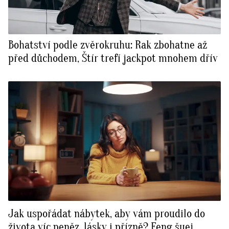
Bohatství podle zvěrokruhu: Rak zbohatne až
před důchodem, Štír trefí jackpot mnohem dřív
Jak uspořádat nábytek, aby vám proudilo do
života víc peněz, lásky i přízně? Feng šuej