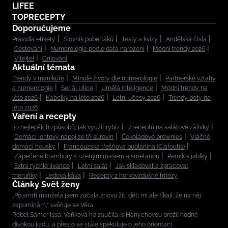
LIFEE
TOPRECEPTY
Doporučujeme
Pravidla etikety
Slovník puberťáků
Testy a kvízy
Andělská čísla
Cestování
Numerologie podle data narození
Módní trendy 2026
Vítejte!
Grilování
Aktuální témata
Trendy v manikúře
Minulé životy dle numerologie
Partnerské vztahy
a numerologie
Seriál Ulice
Umělá inteligence
Módní trendy na
léto 2026
Kabelky na léto 2026
Letní účesy 2026
Trendy boty na
léto 2026
Vaření a recepty
30 nejlepších způsobů, jak využít rybíz
7 receptů na salátové zálivky
Domácí iontový nápoj ze tří surovin
Čokoládové brownies
Vláčné
domácí housky
Francouzská třešňová bublanina (Clafoutis)
Zapečené brambory s uzeným masem a smetanou
Perník s jablky
Extra rychlé lívance
Letní salát
Jak skladovat a zpracovat
meruňky
Ledová káva
Recepty z horkovzdušné fritézy
Články Svět ženy
„Po smrti manžela jsem začala znovu žít, děti mi ale říkají, že na něj
zapomínám,“ svěřuje se Věra
Rebel Sámer Issa: Vaňková ho zaučila, s Hanychovou prožil hodně
divokou jízdu, a přesto se stále spekuluje o jeho orientaci