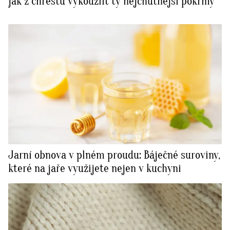
jak z chřestu vykouzlit ty nejchutnější pokrmy
Jarní obnova v plném proudu: Báječné suroviny,
které na jaře využijete nejen v kuchyni