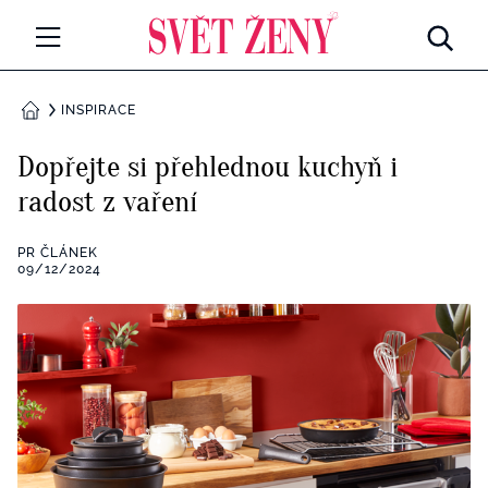
Svetzeny.cz
MÓDA A KRÁSA
INSPIRACE
DOMŮ
CELEBRITY
Dopřejte si přehlednou kuchyň i
Všechny kategorie
radost z vaření
RETROHUBKY
Rozhovory
PR ČLÁNEK
PSYCHOLOGIE
09/12/2024
Všechny kategorie
ZDRAVÍ
Seberozvoj
Všechny kategorie
ZÁBAVA
Životní styl
Všechny kategorie
BYDLENÍ
Testy a kvízy
Všechny kategorie