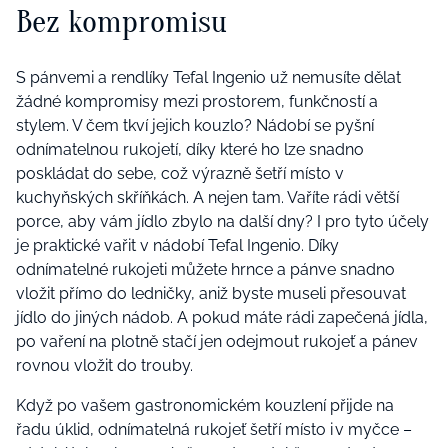
Bez kompromisu
S pánvemi a rendlíky Tefal Ingenio už nemusíte dělat
žádné kompromisy mezi prostorem, funkčností a
stylem. V čem tkví jejich kouzlo? Nádobí se pyšní
odnímatelnou rukojetí, díky které ho lze snadno
poskládat do sebe, což výrazně šetří místo v
kuchyňských skříňkách. A nejen tam. Vaříte rádi větší
porce, aby vám jídlo zbylo na další dny? I pro tyto účely
je praktické vařit v nádobí Tefal Ingenio. Díky
odnímatelné rukojeti můžete hrnce a pánve snadno
vložit přímo do ledničky, aniž byste museli přesouvat
jídlo do jiných nádob. A pokud máte rádi zapečená jídla,
po vaření na plotně stačí jen odejmout rukojeť a pánev
rovnou vložit do trouby.
Když po vašem gastronomickém kouzlení přijde na
řadu úklid, odnímatelná rukojeť šetří místo i v myčce –