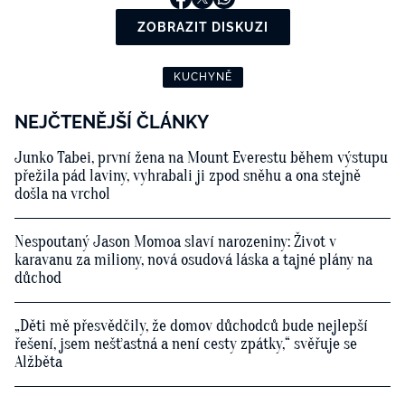
ZOBRAZIT DISKUZI
KUCHYNĚ
NEJČTENĚJŠÍ ČLÁNKY
Junko Tabei, první žena na Mount Everestu během výstupu
přežila pád laviny, vyhrabali ji zpod sněhu a ona stejně
došla na vrchol
Nespoutaný Jason Momoa slaví narozeniny: Život v
karavanu za miliony, nová osudová láska a tajné plány na
důchod
„Děti mě přesvědčily, že domov důchodců bude nejlepší
řešení, jsem nešťastná a není cesty zpátky,“ svěřuje se
Alžběta