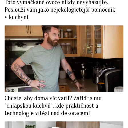
Toto vymačkané ovoce nikdy nevyhazujte.
Poslouží vám jako nejekologičtější pomocník
v kuchyni
Chcete, aby doma víc vařil? Zařiďte mu
"chlapskou kuchyň", kde praktičnost a
technologie vítězí nad dekoracemi