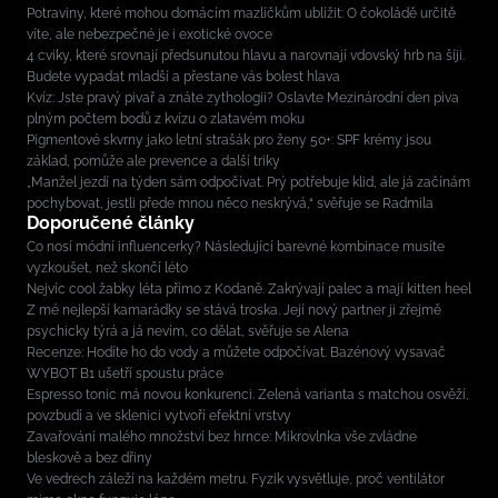
Potraviny, které mohou domácím mazlíčkům ublížit: O čokoládě určitě
víte, ale nebezpečné je i exotické ovoce
4 cviky, které srovnají předsunutou hlavu a narovnají vdovský hrb na šíji.
Budete vypadat mladší a přestane vás bolest hlava
Kvíz: Jste pravý pivař a znáte zythologii? Oslavte Mezinárodní den piva
plným počtem bodů z kvízu o zlatavém moku
Pigmentové skvrny jako letní strašák pro ženy 50+: SPF krémy jsou
základ, pomůže ale prevence a další triky
„Manžel jezdí na týden sám odpočívat. Prý potřebuje klid, ale já začínám
pochybovat, jestli přede mnou něco neskrývá,“ svěřuje se Radmila
Doporučené články
Co nosí módní influencerky? Následující barevné kombinace musíte
vyzkoušet, než skončí léto
Nejvíc cool žabky léta přímo z Kodaně. Zakrývají palec a mají kitten heel
Z mé nejlepší kamarádky se stává troska. Její nový partner ji zřejmě
psychicky týrá a já nevím, co dělat, svěřuje se Alena
Recenze: Hodíte ho do vody a můžete odpočívat. Bazénový vysavač
WYBOT B1 ušetří spoustu práce
Espresso tonic má novou konkurenci. Zelená varianta s matchou osvěží,
povzbudí a ve sklenici vytvoří efektní vrstvy
Zavařování malého množství bez hrnce: Mikrovlnka vše zvládne
bleskově a bez dřiny
Ve vedrech záleží na každém metru. Fyzik vysvětluje, proč ventilátor