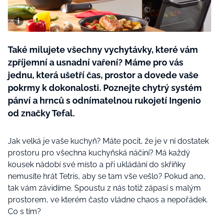
BurdaMedia
Tvoření
Extra
SVĚT ŽENY - 599 KČ
Rady a tipy
ROČNÍ PŘEDPLATNÉ SVĚT ŽENY +
Také milujete všechny vychytávky, které vám
SADA PRODUKTŮ MANA (10 ks)
zpříjemní a usnadní vaření? Máme pro vás
jednu, která ušetří čas, prostor a dovede vaše
pokrmy k dokonalosti. Poznejte chytrý systém
pánví a hrnců s odnímatelnou rukojetí Ingenio
od značky Tefal.
Jak velká je vaše kuchyň? Máte pocit, že je v ní dostatek
prostoru pro všechna kuchyňská náčiní? Má každý
kousek nádobí své místo a při ukládání do skříňky
nemusíte hrát Tetris, aby se tam vše vešlo? Pokud ano,
tak vám závidíme. Spoustu z nás totiž zápasí s malým
prostorem, ve kterém často vládne chaos a nepořádek.
Co s tím?