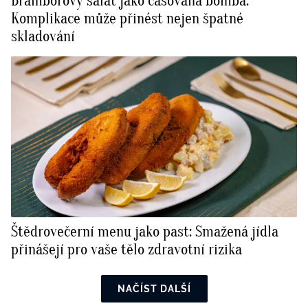
Bramborový salát jako časovaná bomba:
Komplikace může přinést nejen špatné
skladování
Štědrovečerní menu jako past: Smažená jídla
přinášejí pro vaše tělo zdravotní rizika
NAČÍST DALŠÍ