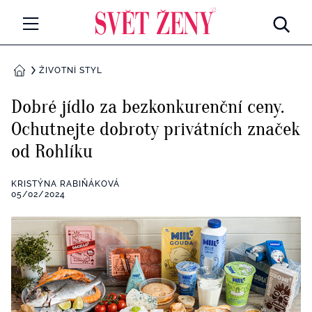
Svetzeny.cz
MÓDA A KRÁSA
ŽIVOTNÍ STYL
DOMŮ
CELEBRITY
Dobré jídlo za bezkonkurenční ceny.
Všechny kategorie
Ochutnejte dobroty privátních značek
RETROHUBKY
od Rohlíku
Rozhovory
PSYCHOLOGIE
KRISTÝNA RABIŇÁKOVÁ
Všechny kategorie
05/02/2024
ZDRAVÍ
Seberozvoj
Všechny kategorie
ZÁBAVA
Životní styl
Všechny kategorie
BYDLENÍ
Testy a kvízy
Všechny kategorie