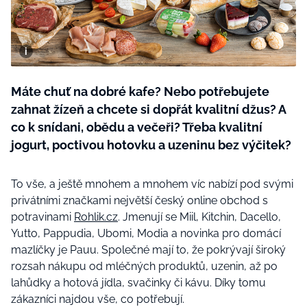
BurdaMedia
Tvoření
Extra
SVĚT ŽENY - 599 KČ
Rady a tipy
ROČNÍ PŘEDPLATNÉ SVĚT ŽENY +
SADA PRODUKTŮ MANA (10 ks)
Máte chuť na dobré kafe? Nebo potřebujete
zahnat žízeň a chcete si dopřát kvalitní džus? A
co k snídani, obědu a večeři? Třeba kvalitní
jogurt, poctivou hotovku a uzeninu bez výčitek?
To vše, a ještě mnohem a mnohem víc nabízí pod svými
privátními značkami největší český online obchod s
potravinami
Rohlik.cz
. Jmenují se Miil, Kitchin, Dacello,
Yutto, Pappudia, Ubomi, Modia a novinka pro domácí
mazlíčky je Pauu. Společné mají to, že pokrývají široký
rozsah nákupu od mléčných produktů, uzenin, až po
lahůdky a hotová jídla, svačinky či kávu. Díky tomu
zákazníci najdou vše, co potřebují.