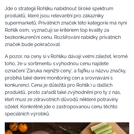
Jde o strategii Rohlíku nabídnout široké spektrum
produktů, které jsou relevantní pro zákazníky
supermarketů. Privátních značek této kategorie má nyní
Rohlík osm, vyznačují se kritériem top kvality za
bezkonkurenční cenu. Rozšiřování nabídky privátních
značek bude pokračovat.
A pozor, na ceny si v Rohlíku dávají velmi záležet, kromě
toho, že u sortimentu s výhodnou cenu najdete
označení 'Záruka nejnižší ceny', a fajfku u názvu značky,
probíhá také denní monitoring cen a srovnávání s
konkurencí. Cena je důležitá pro Rohlík i u dalších
produktů, proto zařadil také zvýhodnění pro ty z nás,
kteří musí ze zdravotních důvodů některé potraviny
oželet. Konkrétně jde o zastropovanou cenu těchto
speciálních výrobků.