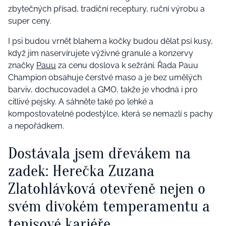
zbytečných přísad, tradiční receptury, ruční výrobu a
super ceny.
I psi budou vrnět blahem a kočky budou dělat psí kusy,
když jim naservírujete výživné granule a konzervy
značky
Pauu
za cenu doslova k sežrání. Řada Pauu
Champion obsahuje čerstvé maso a je bez umělých
barviv, dochucovadel a GMO, takže je vhodná i pro
citlivé pejsky. A sáhněte také po lehké a
kompostovatelné podestýlce, která se nemazlí s pachy
a nepořádkem.
Dostávala jsem dřevákem na
zadek: Herečka Zuzana
Zlatohlávková otevřeně nejen o
svém divokém temperamentu a
tenisové kariéře