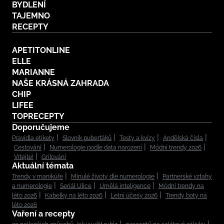
BYDLENÍ
TAJEMNO
RECEPTY
APETITONLINE
ELLE
MARIANNE
NAŠE KRÁSNÁ ZAHRADA
CHIP
LIFEE
TOPRECEPTY
Doporučujeme
Pravidla etikety
Slovník puberťáků
Testy a kvízy
Andělská čísla
Cestování
Numerologie podle data narození
Módní trendy 2026
Vítejte!
Grilování
Aktuální témata
Trendy v manikúře
Minulé životy dle numerologie
Partnerské vztahy
a numerologie
Seriál Ulice
Umělá inteligence
Módní trendy na
léto 2026
Kabelky na léto 2026
Letní účesy 2026
Trendy boty na
léto 2026
Vaření a recepty