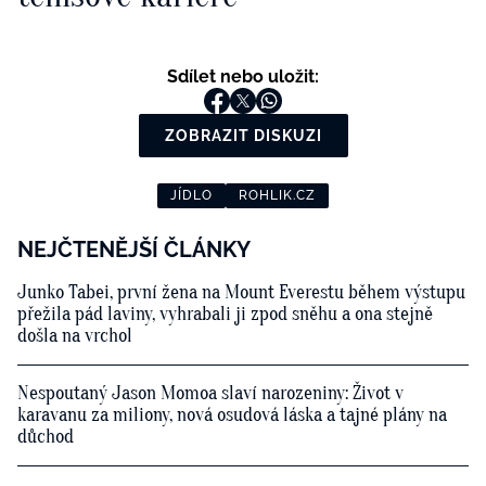
Sdílet nebo uložit:
ZOBRAZIT DISKUZI
JÍDLO
ROHLIK.CZ
NEJČTENĚJŠÍ ČLÁNKY
Junko Tabei, první žena na Mount Everestu během výstupu
přežila pád laviny, vyhrabali ji zpod sněhu a ona stejně
došla na vrchol
Nespoutaný Jason Momoa slaví narozeniny: Život v
karavanu za miliony, nová osudová láska a tajné plány na
důchod