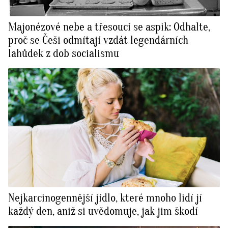
Majonézové nebe a třesoucí se aspik: Odhalte,
proč se Češi odmítají vzdát legendárních
lahůdek z dob socialismu
Nejkarcinogennější jídlo, které mnoho lidí jí
každý den, aniž si uvědomuje, jak jim škodí