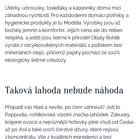
Utěrky, ubrousky, toaleťáky a kapesníky doma mizí
záhadnou rychlostí. Pro každodenní domácí potřeby a
hygienické produkty je tu Moddia. Výrobky jsou až
božsky jemné a komfortní. Jejich cena ale do nebes
nešplhá, a ještě jsou šetrné k přírodě! Obaly Rohlík
vyrábí z recyklovatelných materiálů s potiskem bez
minerálních olejů, přičemž papíry pochází ze 100%
ekologicky šetrné celulózy.
Taková lahoda nebude náhoda
Přepadl vás hlad a nevíte, po čem sáhnout? Jistí to
Pappudia, rohlíkovská vlastní značka lahůdek. Zákusky,
krájené ovoce a nejrůznější hotovky plné chutí od Česka
až po Asii a také 100% čerstvé džusy, které nejsou
z koncentrátu. Vše z kvalitních ingrediencí a bez