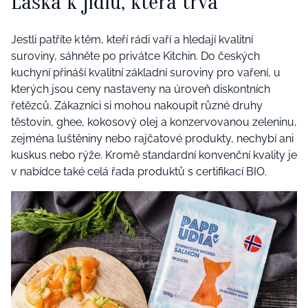
Láska k jídlu, která trvá
Jestli patříte k těm, kteří rádi vaří a hledají kvalitní
suroviny, sáhněte po privátce Kitchin. Do českých
kuchyní přináší kvalitní základní suroviny pro vaření, u
kterých jsou ceny nastaveny na úroveň diskontních
řetězců. Zákazníci si mohou nakoupit různé druhy
těstovin, ghee, kokosový olej a konzervovanou zeleninu,
zejména luštěniny nebo rajčatové produkty, nechybí ani
kuskus nebo rýže. Kromě standardní konvenční kvality je
v nabídce také celá řada produktů s certifikací BIO.