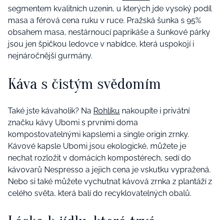
segmentem kvalitních uzenin, u kterých jde vysoký podíl
masa a férová cena ruku v ruce. Pražská šunka s 95%
obsahem masa, nestárnoucí paprikáše a šunkové párky
jsou jen špičkou ledovce v nabídce, která uspokojí i
nejnáročnější gurmány.
Káva s čistým svědomím
Také jste kávaholik? Na
Rohlíku
nakoupíte i privátní
značku kávy Ubomi s prvními doma
kompostovatelnými kapslemi a single origin zrnky.
Kávové kapsle Ubomi jsou ekologické, můžete je
nechat rozložit v domácích kompostérech, sedí do
kávovarů Nespresso a jejich cena je vskutku vypražená.
Nebo si také můžete vychutnat kávová zrnka z plantáží z
celého světa, která balí do recyklovatelných obalů.