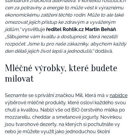
standardní značková alternativa. V kontextu rostoucích
cen za potraviny a energie to může vést k výraznému
ekonomickému zatížení těchto rodin. Může to ale také
omezovat jejich přístup ke zdravým a vyváženým
jídlům,“
vysvětluje
ředitel Rohlik.cz Martin Beháň
.
„Slibujeme vám kvalitu a dostupnost, která nezatíží
rozpočet. Jsme tu pro naše zákazníky, abychom každý
den dělali jejich život lepší a jednodušší,“
dodává.
Mléčné výrobky, které budete
milovat
Seznamte se s privátní značkou Miil, která má v
nabídce
výběrové mléčné produkty, které osloví každého svou
chutí a kvalitou. Nabízí vše od BIO čerstvého mléka po
mozzarellu, cheddar a smetanové jogurty. Novinkou
jsou tvarohové dezerty, na kterých si pochutnáte vy
nebo je můžete využít jako jednoduchou školní