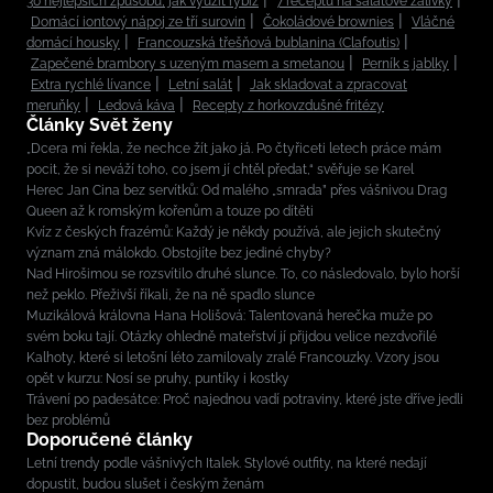
30 nejlepších způsobů, jak využít rybíz
7 receptů na salátové zálivky
Domácí iontový nápoj ze tří surovin
Čokoládové brownies
Vláčné
domácí housky
Francouzská třešňová bublanina (Clafoutis)
Zapečené brambory s uzeným masem a smetanou
Perník s jablky
Extra rychlé lívance
Letní salát
Jak skladovat a zpracovat
meruňky
Ledová káva
Recepty z horkovzdušné fritézy
Články Svět ženy
„Dcera mi řekla, že nechce žít jako já. Po čtyřiceti letech práce mám
pocit, že si neváží toho, co jsem jí chtěl předat,“ svěřuje se Karel
Herec Jan Cina bez servítků: Od malého „smrada” přes vášnivou Drag
Queen až k romským kořenům a touze po dítěti
Kvíz z českých frazémů: Každý je někdy používá, ale jejich skutečný
význam zná málokdo. Obstojíte bez jediné chyby?
Nad Hirošimou se rozsvítilo druhé slunce. To, co následovalo, bylo horší
než peklo. Přeživší říkali, že na ně spadlo slunce
Muzikálová královna Hana Holišová: Talentovaná herečka muže po
svém boku tají. Otázky ohledně mateřství jí přijdou velice nezdvořilé
Kalhoty, které si letošní léto zamilovaly zralé Francouzky. Vzory jsou
opět v kurzu: Nosí se pruhy, puntíky i kostky
Trávení po padesátce: Proč najednou vadí potraviny, které jste dříve jedli
bez problémů
Doporučené články
Letní trendy podle vášnivých Italek. Stylové outfity, na které nedají
dopustit, budou slušet i českým ženám