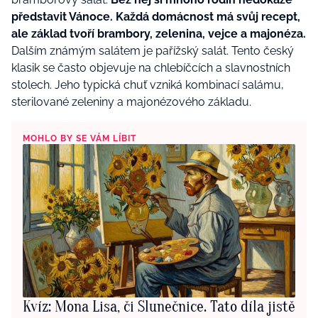
představit Vánoce. Každá domácnost má svůj recept,
ale základ tvoří brambory, zelenina, vejce a majonéza.
Dalším známým salátem je pařížský salát. Tento český
klasik se často objevuje na chlebíčcích a slavnostních
stolech. Jeho typická chuť vzniká kombinací salámu,
sterilované zeleniny a majonézového základu.
MOHLO BY SE VÁM LÍBIT
Kvíz: Mona Lisa, či Slunečnice. Tato díla jistě