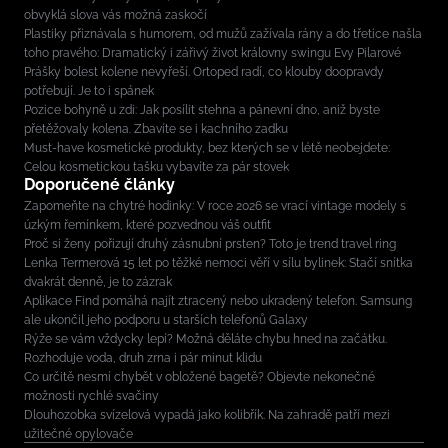
obvyklá slova vás možná zaskočí
Plastiky přiznávala s humorem, od mužů zažívala rány a do třetice našla
toho pravého: Dramatický i zářivý život královny swingu Evy Pilarové
Prášky bolest kolene nevyřeší. Ortoped radí, co klouby doopravdy
potřebují. Je to i spánek
Pozice bohyně u zdi: Jak posílit stehna a pánevní dno, aniž byste
přetěžovaly kolena. Zbavíte se i kachního zadku
Must-have kosmetické produkty, bez kterých se v létě neobejdete:
Celou kosmetickou tašku vybavíte za pár stovek
Doporučené články
Zapomeňte na chytré hodinky: V roce 2026 se vrací vintage modely s
úzkým řemínkem, které pozvednou váš outfit
Proč si ženy pořizují druhý zásnubní prsten? Toto je trend travel ring
Lenka Termerová 15 let po těžké nemoci věří v sílu bylinek: Stačí snítka
dvakrát denně, je to zázrak
Aplikace Find pomáhá najít ztracený nebo ukradený telefon. Samsung
ale ukončil jeho podporu u starších telefonů Galaxy
Rýže se vám vždycky lepí? Možná děláte chybu hned na začátku.
Rozhoduje voda, druh zrna i pár minut klidu
Co určitě nesmí chybět v obložené bagetě? Objevte nekonečné
možnosti rychlé svačiny
Dlouhozobka svízelová vypadá jako kolibřík. Na zahradě patří mezi
užitečné opylovače