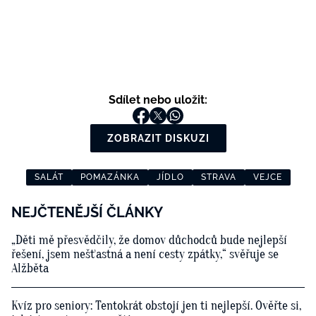
Sdílet nebo uložit:
ZOBRAZIT DISKUZI
SALÁT
POMAZÁNKA
JÍDLO
STRAVA
VEJCE
NEJČTENĚJŠÍ ČLÁNKY
„Děti mě přesvědčily, že domov důchodců bude nejlepší
řešení, jsem nešťastná a není cesty zpátky,“ svěřuje se
Alžběta
Kvíz pro seniory: Tentokrát obstojí jen ti nejlepší. Ověřte si,