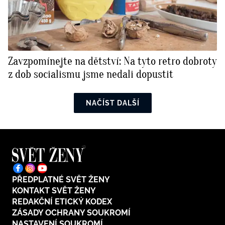
Zavzpomínejte na dětství: Na tyto retro dobroty
z dob socialismu jsme nedali dopustit
NAČÍST DALŠÍ
PŘEDPLATNÉ SVĚT ŽENY
KONTAKT SVĚT ŽENY
REDAKČNÍ ETICKÝ KODEX
ZÁSADY OCHRANY SOUKROMÍ
NASTAVENÍ SOUKROMÍ