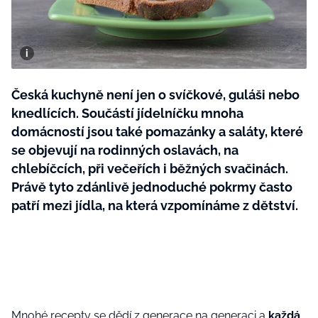
BurdaMedia
Tvoření
Extra
SVĚT ŽENY - 599 KČ
Rady a tipy
ROČNÍ PŘEDPLATNÉ SVĚT ŽENY +
SADA PRODUKTŮ MANA (10 ks)
Česká kuchyně není jen o svíčkové, guláši nebo
knedlících. Součástí jídelníčku mnoha
domácností jsou také pomazánky a saláty, které
se objevují na rodinných oslavách, na
chlebíčcích, při večeřích i běžných svačinách.
Právě tyto zdánlivě jednoduché pokrmy často
patří mezi jídla, na která vzpomínáme z dětství.
Mnohé recepty se dědí z generace na generaci a
každá