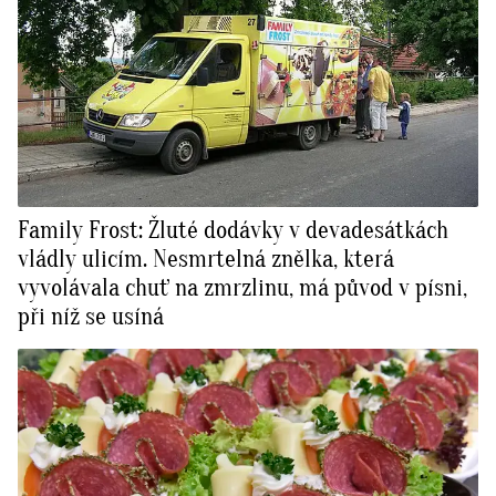
Family Frost: Žluté dodávky v devadesátkách
vládly ulicím. Nesmrtelná znělka, která
vyvolávala chuť na zmrzlinu, má původ v písni,
při níž se usíná