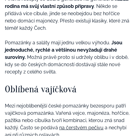
rodina má svůj vlastní způsob přípravy
. Někde se
přidává více cibule, jinde se neobejdou bez hořčice
nebo domácí majonézy. Přesto existují klasiky, které zná
téměř každý Čech.
Pomazánky a saláty mají jednu velkou výhodu.
Jsou
jednoduché, rychlé a většinou nevyžadují drahé
suroviny.
Možná právě proto si udržely oblibu i v době,
kdy se do českých domácností dostávají stále nové
recepty z celého světa.
Oblíbená vajíčková
Mezi nejoblíbenější české pomazánky bezesporu patří
vajíčková pomazánka. Vařená vejce, majonéza, hořčice,
pažitka nebo cibulka tvoří kombinaci, kterou zná snad
každý. Často se podává
na čerstvém pečivu
a nechybí
ani při různých oslavách.