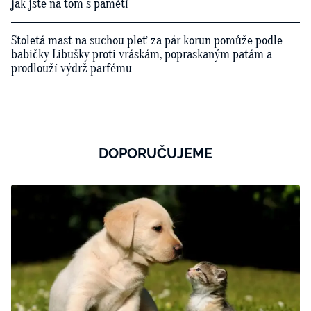
jak jste na tom s pamětí
Stoletá mast na suchou pleť za pár korun pomůže podle
babičky Libušky proti vráskám, popraskaným patám a
prodlouží výdrž parfému
DOPORUČUJEME