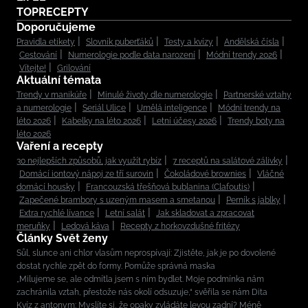
TOPRECEPTY
Doporučujeme
Pravidla etikety
Slovník puberťáků
Testy a kvízy
Andělská čísla
Cestování
Numerologie podle data narození
Módní trendy 2026
Vítejte!
Grilování
Aktuální témata
Trendy v manikúře
Minulé životy dle numerologie
Partnerské vztahy
a numerologie
Seriál Ulice
Umělá inteligence
Módní trendy na
léto 2026
Kabelky na léto 2026
Letní účesy 2026
Trendy boty na
léto 2026
Vaření a recepty
30 nejlepších způsobů, jak využít rybíz
7 receptů na salátové zálivky
Domácí iontový nápoj ze tří surovin
Čokoládové brownies
Vláčné
domácí housky
Francouzská třešňová bublanina (Clafoutis)
Zapečené brambory s uzeným masem a smetanou
Perník s jablky
Extra rychlé lívance
Letní salát
Jak skladovat a zpracovat
meruňky
Ledová káva
Recepty z horkovzdušné fritézy
Články Svět ženy
Sůl, slunce ani chlor vlasům neprospívají: Zjistěte, jak je po dovolené
dostat rychle zpět do formy. Pomůže správná maska
„Milujeme se, ale odmítla jsem s ním bydlet. Moje podmínka nám
zachránila vztah, přestože nás okolí odsuzuje,“ svěřila se nám Dita
Kvíz z antonym: Myslíte si, že opaky zvládáte levou zadní? Méně