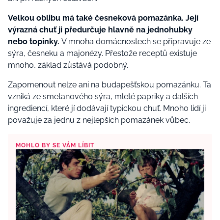
Velkou oblibu má také česneková pomazánka. Její
výrazná chuť ji předurčuje hlavně na jednohubky
nebo topinky.
V mnoha domácnostech se připravuje ze
sýra, česneku a majonézy. Přestože receptů existuje
mnoho, základ zůstává podobný.
Zapomenout nelze ani na budapešťskou pomazánku. Ta
vzniká ze smetanového sýra, mleté papriky a dalších
ingrediencí, které jí dodávají typickou chuť. Mnoho lidí ji
považuje za jednu z nejlepších pomazánek vůbec.
MOHLO BY SE VÁM LÍBIT