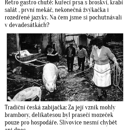
Retro gastro chutě: Kuřecí prsa s broskví, krabí
salát , první mekáč, nekonečná žvýkačka i
rozedřené jazyky. Na čem jsme si pochutnávali
v devadesátkách?
Tradiční česká zabijačka: Za její vznik mohly
brambory, delikatesou byl prasečí mozeček
pouze pro hospodáře. Slivovice nesmí chybět