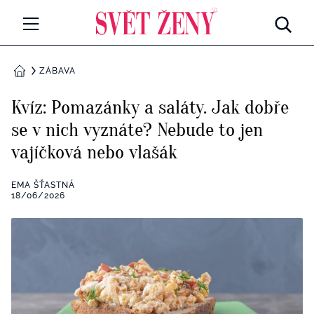
Svetzeny.cz
MÓDA A KRÁSA
ZÁBAVA
DOMŮ
CELEBRITY
Kvíz: Pomazánky a saláty. Jak dobře
Všechny kategorie
se v nich vyznáte? Nebude to jen
RETROHUBKY
vajíčková nebo vlašák
Rozhovory
PSYCHOLOGIE
EMA ŠŤASTNÁ
Všechny kategorie
18/06/2026
ZDRAVÍ
Seberozvoj
Všechny kategorie
ZÁBAVA
Životní styl
Všechny kategorie
BYDLENÍ
Testy a kvízy
Všechny kategorie