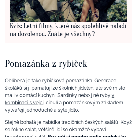
Kvíz: Letní filmy, které nás spolehlivě naladí
na dovolenou. Znáte je všechny?
Pomazánka z rybiček
Oblíbená je také rybičková pomazánka. Generace
školáků si ji pamatují ze školních jídelen, ale své místo
má i v domácí kuchyni. Sardinky nebo jiné ryby
v
kombinaci s vejci
, cibulí a pomazánkovým základem
vytvářejí jednoduché a syté jídlo.
Stejně bohatá je nabídka tradičních českých salátů. Když
se řekne salát, většině lidí se okamžitě vybaví
bramborový salát.
Bez něj si mnoho rodin nedokáže