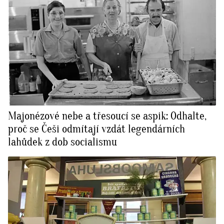
Majonézové nebe a třesoucí se aspik: Odhalte,
proč se Češi odmítají vzdát legendárních
lahůdek z dob socialismu