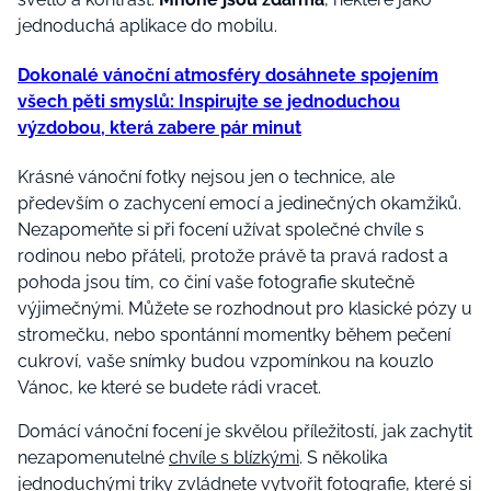
jednoduchá aplikace do mobilu.
Dokonalé vánoční atmosféry dosáhnete spojením
všech pěti smyslů: Inspirujte se jednoduchou
výzdobou, která zabere pár minut
Krásné vánoční fotky nejsou jen o technice, ale
především o zachycení emocí a jedinečných okamžiků.
Nezapomeňte si při focení užívat společné chvíle s
rodinou nebo přáteli, protože právě ta pravá radost a
pohoda jsou tím, co činí vaše fotografie skutečně
výjimečnými. Můžete se rozhodnout pro klasické pózy u
stromečku, nebo spontánní momentky během pečení
cukroví, vaše snímky budou vzpomínkou na kouzlo
Vánoc, ke které se budete rádi vracet.
Domácí vánoční focení je skvělou příležitostí, jak zachytit
nezapomenutelné
chvíle s blízkými
. S několika
jednoduchými triky zvládnete vytvořit fotografie, které si