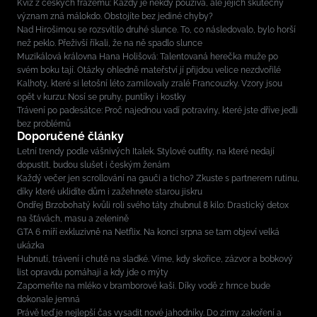
Kvíz z českých frazémů: Každý je někdy používá, ale jejich skutečný
význam zná málokdo. Obstojíte bez jediné chyby?
Nad Hirošimou se rozsvítilo druhé slunce. To, co následovalo, bylo horší
než peklo. Přeživší říkali, že na ně spadlo slunce
Muzikálová královna Hana Holišová: Talentovaná herečka muže po
svém boku tají. Otázky ohledně mateřství jí přijdou velice nezdvořilé
Kalhoty, které si letošní léto zamilovaly zralé Francouzky. Vzory jsou
opět v kurzu: Nosí se pruhy, puntíky i kostky
Trávení po padesátce: Proč najednou vadí potraviny, které jste dříve jedli
bez problémů
Doporučené články
Letní trendy podle vášnivých Italek. Stylové outfity, na které nedají
dopustit, budou slušet i českým ženám
Každý večer jen scrollování na gauči a ticho? Zkuste s partnerem rutinu,
díky které uklidíte dům i zažehnete starou jiskru
Ondřej Brzobohatý kvůli roli svého táty zhubnul 8 kilo: Drastický detox
na šťávách, masu a zelenině
GTA 6 míří exkluzivně na Netflix. Na konci srpna se tam objeví velká
ukázka
Hubnutí, trávení i chutě na sladké. Víme, kdy skořice, zázvor a bobkový
list opravdu pomáhají a kdy jde o mýty
Zapomeňte na mléko v bramborové kaši. Díky vodě z hrnce bude
dokonale jemná
Právě teď je nejlepší čas vysadit nové jahodníky. Do zimy zakoření a