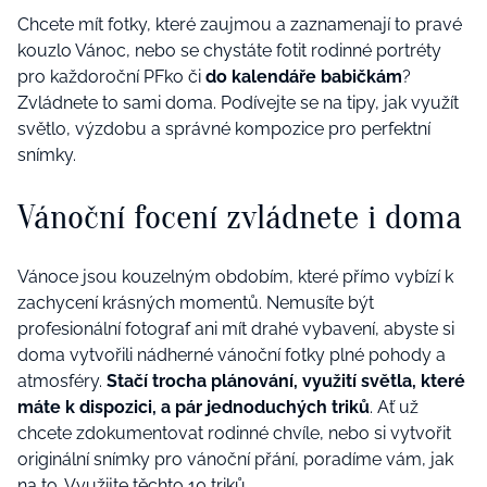
Chcete mít fotky, které zaujmou a zaznamenají to pravé
kouzlo Vánoc, nebo se chystáte fotit rodinné portréty
pro každoroční PFko či
do kalendáře babičkám
?
Zvládnete to sami doma. Podívejte se na tipy, jak využít
světlo, výzdobu a správné kompozice pro perfektní
snímky.
Vánoční focení zvládnete i doma
Vánoce jsou kouzelným obdobím, které přímo vybízí k
zachycení krásných momentů. Nemusíte být
profesionální fotograf ani mít drahé vybavení, abyste si
doma vytvořili nádherné vánoční fotky plné pohody a
atmosféry.
Stačí trocha plánování, využití světla, které
máte k dispozici, a pár jednoduchých triků
. Ať už
chcete zdokumentovat rodinné chvíle, nebo si vytvořit
originální snímky pro vánoční přání, poradíme vám, jak
na to. Využijte těchto 10 triků.