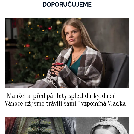
DOPORUČUJEME
“Manžel si před pár lety spletl dárky, další
Vánoce už jsme trávili sami,” vzpomíná Vlaďka