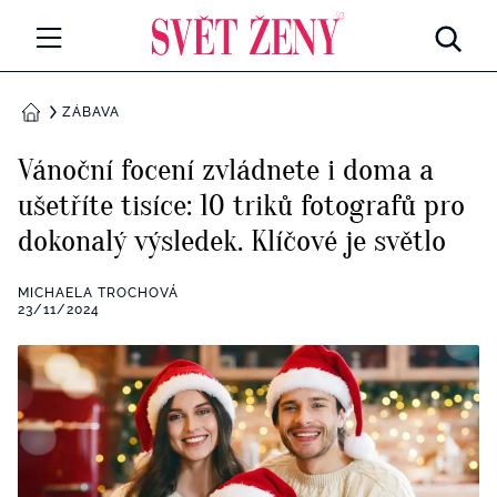
Svetzeny.cz
MÓDA A KRÁSA
ZÁBAVA
DOMŮ
CELEBRITY
Vánoční focení zvládnete i doma a
Všechny kategorie
ušetříte tisíce: 10 triků fotografů pro
RETROHUBKY
dokonalý výsledek. Klíčové je světlo
Rozhovory
PSYCHOLOGIE
MICHAELA TROCHOVÁ
Všechny kategorie
23/11/2024
ZDRAVÍ
Seberozvoj
Všechny kategorie
ZÁBAVA
Životní styl
Všechny kategorie
BYDLENÍ
Testy a kvízy
Všechny kategorie