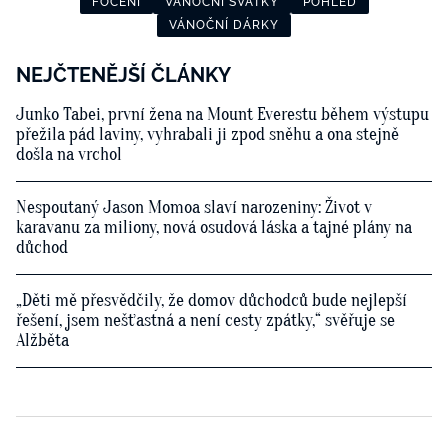
FOCENÍ
VÁNOČNÍ SVÁTKY
POHLED
VÁNOČNÍ DÁRKY
NEJČTENĚJŠÍ ČLÁNKY
Junko Tabei, první žena na Mount Everestu během výstupu
přežila pád laviny, vyhrabali ji zpod sněhu a ona stejně
došla na vrchol
Nespoutaný Jason Momoa slaví narozeniny: Život v
karavanu za miliony, nová osudová láska a tajné plány na
důchod
„Děti mě přesvědčily, že domov důchodců bude nejlepší
řešení, jsem nešťastná a není cesty zpátky,“ svěřuje se
Alžběta