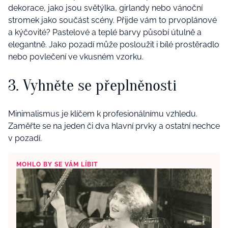
dekorace, jako jsou světýlka, girlandy nebo vánoční
stromek jako součást scény. Přijde vám to prvoplánové
a kýčovité? Pastelové a teplé barvy působí útulně a
elegantně. Jako pozadí může posloužit i bílé prostěradlo
nebo povlečení ve vkusném vzorku.
3. Vyhněte se přeplněnosti
Minimalismus je klíčem k profesionálnímu vzhledu.
Zaměřte se na jeden či dva hlavní prvky a ostatní nechce
v pozadí.
MOHLO BY SE VÁM LÍBIT