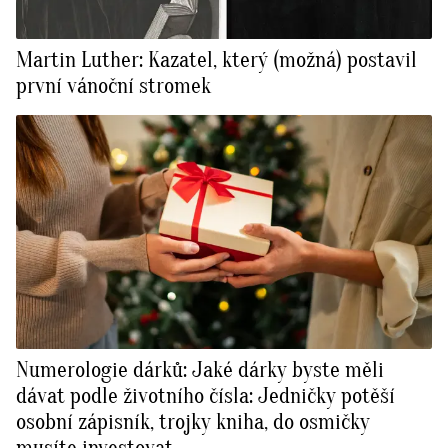
Martin Luther: Kazatel, který (možná) postavil
první vánoční stromek
Numerologie dárků: Jaké dárky byste měli
dávat podle životního čísla: Jedničky potěší
osobní zápisník, trojky kniha, do osmičky
musíte investovat