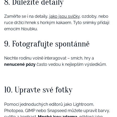
8. Důležité detaily
Zaměřte se i na detaily,
jako jsou svíčky
, ozdoby, nebo
ruce držící hrnek s horkým kakaem. Tyto snímky přidají
emocím hloubku.
9. Fotografujte spontánně
Nechte rodinu volně interagovat – smích, hry a
nenucené pózy
často vedou k nejlepším výsledkům.
10. Upravte své fotky
Pomocí jednoduchých editorů jako Lightroom,
Photopea, GIMP nebo Snapseed můžete upravit barvy,
světlo a kontrast.
Mnohé jsou zdarma
, některé jako