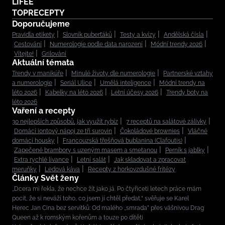
LIFEE
TOPRECEPTY
Doporučujeme
Pravidla etikety
Slovník puberťáků
Testy a kvízy
Andělská čísla
Cestování
Numerologie podle data narození
Módní trendy 2026
Vítejte!
Grilování
Aktuální témata
Trendy v manikúře
Minulé životy dle numerologie
Partnerské vztahy
a numerologie
Seriál Ulice
Umělá inteligence
Módní trendy na
léto 2026
Kabelky na léto 2026
Letní účesy 2026
Trendy boty na
léto 2026
Vaření a recepty
30 nejlepších způsobů, jak využít rybíz
7 receptů na salátové zálivky
Domácí iontový nápoj ze tří surovin
Čokoládové brownies
Vláčné
domácí housky
Francouzská třešňová bublanina (Clafoutis)
Zapečené brambory s uzeným masem a smetanou
Perník s jablky
Extra rychlé lívance
Letní salát
Jak skladovat a zpracovat
meruňky
Ledová káva
Recepty z horkovzdušné fritézy
Články Svět ženy
„Dcera mi řekla, že nechce žít jako já. Po čtyřiceti letech práce mám
pocit, že si neváží toho, co jsem jí chtěl předat,“ svěřuje se Karel
Herec Jan Cina bez servítků: Od malého „smrada” přes vášnivou Drag
Queen až k romským kořenům a touze po dítěti