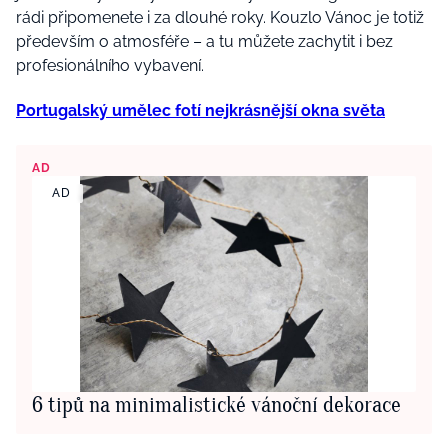
rádi připomenete i za dlouhé roky. Kouzlo Vánoc je totiž
především o atmosféře – a tu můžete zachytit i bez
profesionálního vybavení.
Portugalský umělec fotí nejkrásnější okna světa
AD
AD
6 tipů na minimalistické vánoční dekorace