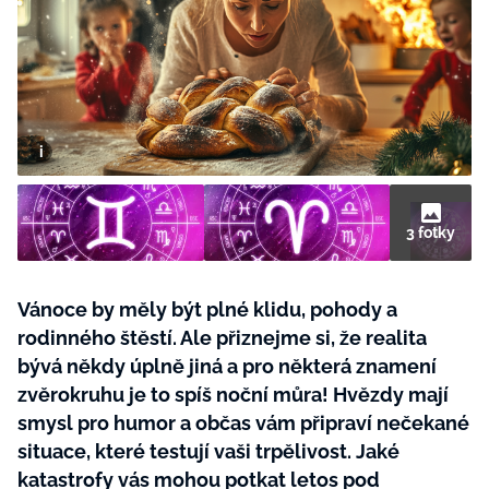
BurdaMedia
Tvoření
Extra
SVĚT ŽENY - 599 KČ
Rady a tipy
ROČNÍ PŘEDPLATNÉ SVĚT ŽENY +
SADA PRODUKTŮ MANA (10 ks)
3 fotky
Vánoce by měly být plné klidu, pohody a
rodinného štěstí. Ale přiznejme si, že realita
bývá někdy úplně jiná a pro některá znamení
zvěrokruhu je to spíš noční můra! Hvězdy mají
smysl pro humor a občas vám připraví nečekané
situace, které testují vaši trpělivost. Jaké
katastrofy vás mohou potkat letos pod