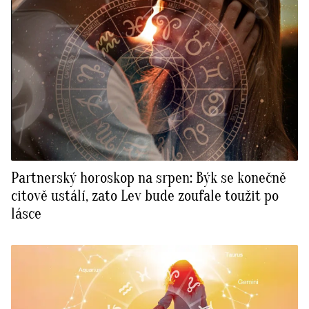
Partnerský horoskop na srpen: Býk se konečně
citově ustálí, zato Lev bude zoufale toužit po
lásce