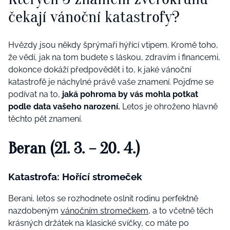
čekají vánoční katastrofy?
Hvězdy jsou někdy šprýmaři hýřící vtipem. Kromě toho,
že vědí, jak na tom budete s láskou, zdravím i financemi,
dokonce dokáží předpovědět i to, k jaké vánoční
katastrofě je náchylné právě vaše znamení. Pojďme se
podívat na to,
jaká pohroma by vás mohla potkat
podle data vašeho narození.
Letos je ohroženo hlavně
těchto pět znamení.
Beran (21. 3. – 20. 4.)
Katastrofa: Hořící stromeček
Berani, letos se rozhodnete oslnit rodinu perfektně
nazdobeným
vánočním stromečkem
, a to včetně těch
krásných držátek na klasické svíčky, co máte po