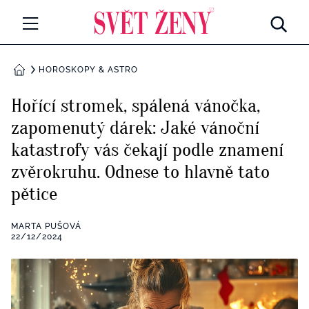
Svetzeny.cz
MÓDA A KRÁSA
HOROSKOPY & ASTRO
DOMŮ
CELEBRITY
Hořící stromek, spálená vánočka,
Všechny kategorie
zapomenutý dárek: Jaké vánoční
RETROHUBKY
katastrofy vás čekají podle znamení
Rozhovory
PSYCHOLOGIE
zvěrokruhu. Odnese to hlavně tato
pětice
Všechny kategorie
ZDRAVÍ
Seberozvoj
MARTA PUŠOVÁ
Všechny kategorie
22/12/2024
ZÁBAVA
Životní styl
Všechny kategorie
BYDLENÍ
Testy a kvízy
Všechny kategorie