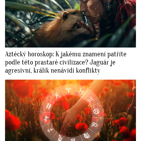
Aztécký horoskop: K jakému znamení patříte
podle této prastaré civilizace? Jaguár je
agresivní, králík nenávidí konflikty