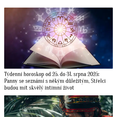
Týdenní horoskop od 25. do 31. srpna 2025:
Panny se seznámí s někým důležitým, Střelci
budou mít skvělý intimní život