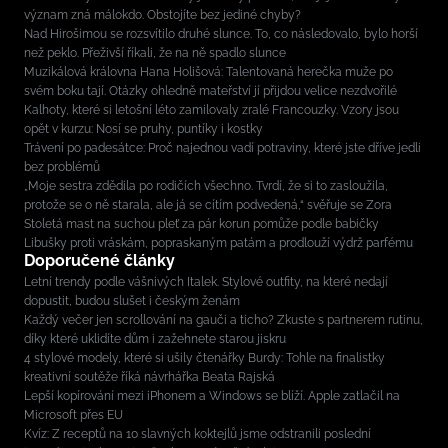
význam zná málokdo. Obstojíte bez jediné chyby?
Nad Hirošimou se rozsvítilo druhé slunce. To, co následovalo, bylo horší
než peklo. Přeživší říkali, že na ně spadlo slunce
Muzikálová královna Hana Holišová: Talentovaná herečka muže po
svém boku tají. Otázky ohledně mateřství jí přijdou velice nezdvořilé
Kalhoty, které si letošní léto zamilovaly zralé Francouzky. Vzory jsou
opět v kurzu: Nosí se pruhy, puntíky i kostky
Trávení po padesátce: Proč najednou vadí potraviny, které jste dříve jedli
bez problémů
„Moje sestra zdědila po rodičích všechno. Tvrdí, že si to zasloužila,
protože se o ně starala, ale já se cítím podvedená,“ svěřuje se Zora
Stoletá mast na suchou pleť za pár korun pomůže podle babičky
Libušky proti vráskám, popraskaným patám a prodlouží výdrž parfému
Doporučené články
Letní trendy podle vášnivých Italek. Stylové outfity, na které nedají
dopustit, budou slušet i českým ženám
Každý večer jen scrollování na gauči a ticho? Zkuste s partnerem rutinu,
díky které uklidíte dům i zažehnete starou jiskru
4 stylové modely, které si ušily čtenářky Burdy: Tohle na finalistky
kreativní soutěže říká návrhářka Beata Rajská
Lepší kopírování mezi iPhonem a Windows se blíží. Apple zatlačil na
Microsoft přes EU
Kvíz: Z receptů na 10 slavných koktejlů jsme odstranili poslední