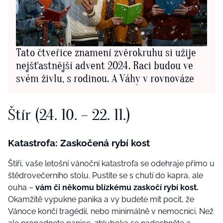
Tato čtveřice znamení zvěrokruhu si užije
nejšťastnější advent 2024. Raci budou ve
svém živlu, s rodinou. A Váhy v rovnováze
Štír (24. 10. – 22. 11.)
Katastrofa: Zaskočená rybí kost
Štíři, vaše letošní vánoční katastrofa se odehraje přímo u
štědrovečerního stolu. Pustíte se s chutí do kapra, ale
ouha –
vám či někomu blízkému zaskočí rybí kost.
Okamžitě vypukne panika a vy budete mít pocit, že
Vánoce končí tragédií, nebo minimálně v nemocnici. Než