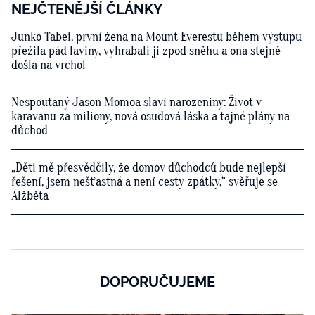
NEJČTENĚJŠÍ ČLÁNKY
Junko Tabei, první žena na Mount Everestu během výstupu
přežila pád laviny, vyhrabali ji zpod sněhu a ona stejně
došla na vrchol
Nespoutaný Jason Momoa slaví narozeniny: Život v
karavanu za miliony, nová osudová láska a tajné plány na
důchod
„Děti mě přesvědčily, že domov důchodců bude nejlepší
řešení, jsem nešťastná a není cesty zpátky,“ svěřuje se
Alžběta
DOPORUČUJEME