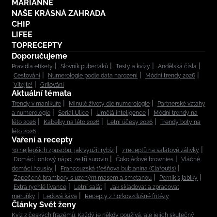
MARIANNE
NAŠE KRÁSNÁ ZAHRADA
CHIP
LIFEE
TOPRECEPTY
Doporučujeme
Pravidla etikety
Slovník puberťáků
Testy a kvízy
Andělská čísla
Cestování
Numerologie podle data narození
Módní trendy 2026
Vítejte!
Grilování
Aktuální témata
Trendy v manikúře
Minulé životy dle numerologie
Partnerské vztahy
a numerologie
Seriál Ulice
Umělá inteligence
Módní trendy na
léto 2026
Kabelky na léto 2026
Letní účesy 2026
Trendy boty na
léto 2026
Vaření a recepty
30 nejlepších způsobů, jak využít rybíz
7 receptů na salátové zálivky
Domácí iontový nápoj ze tří surovin
Čokoládové brownies
Vláčné
domácí housky
Francouzská třešňová bublanina (Clafoutis)
Zapečené brambory s uzeným masem a smetanou
Perník s jablky
Extra rychlé lívance
Letní salát
Jak skladovat a zpracovat
meruňky
Ledová káva
Recepty z horkovzdušné fritézy
Články Svět ženy
Kvíz z českých frazémů: Každý je někdy používá, ale jejich skutečný