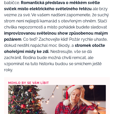
babičce.
Romantická představa o měkkém světle
svíček místo elektrického světelného řetězu
ale brzy
vezme za své. Ve vašem nadšení zapomenete, že suchý
strom není nejlepší kamarád s otevřeným ohněm. Stačí
chvilka nepozornosti a místo pohádek budete sledovat
improvizovanou světelnou show způsobenou malým
požárem
. Co teď? Zachovejte klid! Požár rychle uhaste,
dokud nestihl napáchal moc škody, a
stromek otočte
ohořelými místy ke zdi.
Nestresujte, vše se dá
zachránit. Rodina bude možná chvíli remcat, ale
vzpomínat na tuto historku budou se smíchem ještě
roky.
MOHLO BY SE VÁM LÍBIT