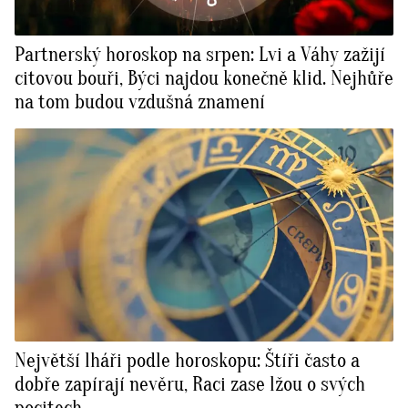
Partnerský horoskop na srpen: Lvi a Váhy zažijí
citovou bouři, Býci najdou konečně klid. Nejhůře
na tom budou vzdušná znamení
Největší lháři podle horoskopu: Štíři často a
dobře zapírají nevěru, Raci zase lžou o svých
pocitech