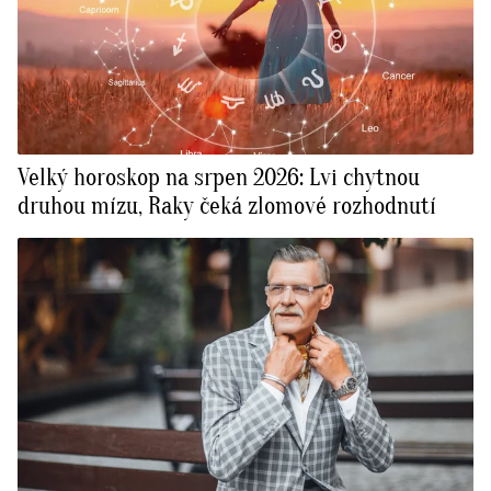
Velký horoskop na srpen 2026: Lvi chytnou
druhou mízu, Raky čeká zlomové rozhodnutí