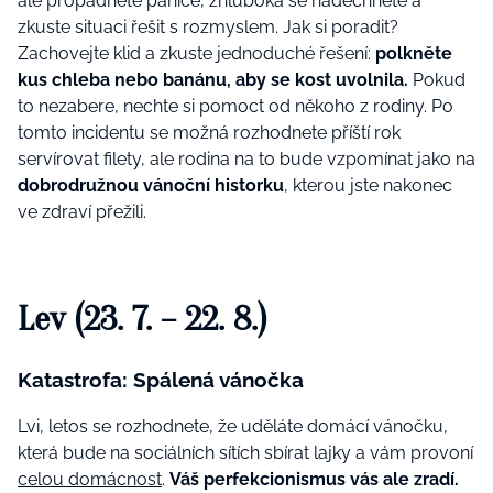
ale propadnete panice, zhluboka se nadechněte a
zkuste situaci řešit s rozmyslem. Jak si poradit?
Zachovejte klid a zkuste jednoduché řešení:
polkněte
kus chleba nebo banánu, aby se kost uvolnila.
Pokud
to nezabere, nechte si pomoct od někoho z rodiny. Po
tomto incidentu se možná rozhodnete příští rok
servírovat filety, ale rodina na to bude vzpomínat jako na
dobrodružnou vánoční historku
, kterou jste nakonec
ve zdraví přežili.
Lev (23. 7. – 22. 8.)
Katastrofa: Spálená vánočka
Lvi, letos se rozhodnete, že uděláte domácí vánočku,
která bude na sociálních sítích sbírat lajky a vám provoní
celou domácnost
.
Váš perfekcionismus vás ale zradí.