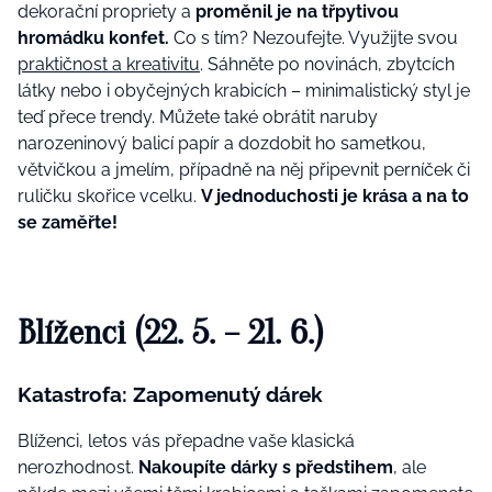
dekorační propriety a
proměnil je na třpytivou
hromádku konfet.
Co s tím? Nezoufejte. Využijte svou
praktičnost a kreativitu
. Sáhněte po novinách, zbytcích
látky nebo i obyčejných krabicích – minimalistický styl je
teď přece trendy. Můžete také obrátit naruby
narozeninový balicí papír a dozdobit ho sametkou,
větvičkou a jmelím, případně na něj připevnit perníček či
ruličku skořice vcelku.
V jednoduchosti je krása a na to
se zaměřte!
Blíženci (22. 5. – 21. 6.)
Katastrofa: Zapomenutý dárek
Blíženci, letos vás přepadne vaše klasická
nerozhodnost.
Nakoupíte dárky s předstihem
, ale