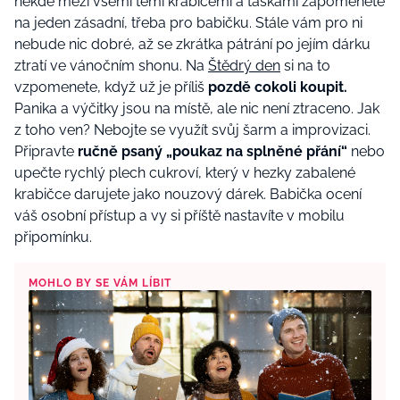
někde mezi všemi těmi krabicemi a taškami zapomenete
na jeden zásadní, třeba pro babičku. Stále vám pro ni
nebude nic dobré, až se zkrátka pátrání po jejím dárku
ztratí ve vánočním shonu. Na
Štědrý den
si na to
vzpomenete, když už je příliš
pozdě cokoli koupit.
Panika a výčitky jsou na místě, ale nic není ztraceno. Jak
z toho ven? Nebojte se využít svůj šarm a improvizaci.
Připravte
ručně psaný „poukaz na splněné přání“
nebo
upečte rychlý plech cukroví, který v hezky zabalené
krabičce darujete jako nouzový dárek. Babička ocení
váš osobní přístup a vy si příště nastavíte v mobilu
připomínku.
MOHLO BY SE VÁM LÍBIT