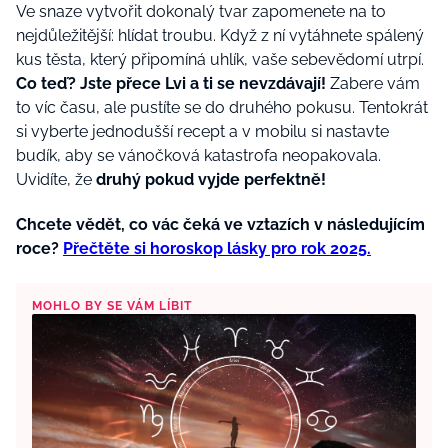
Ve snaze vytvořit dokonalý tvar zapomenete na to
nejdůležitější: hlídat troubu. Když z ní vytáhnete spálený
kus těsta, který připomíná uhlík, vaše sebevědomí utrpí.
Co teď? Jste přece Lvi a ti se nevzdávají!
Zabere vám
to víc času, ale pustíte se do druhého pokusu. Tentokrát
si vyberte jednodušší recept a v mobilu si nastavte
budík, aby se vánočková katastrofa neopakovala.
Uvidíte, že
druhý pokud vyjde perfektně!
Chcete vědět, co vác čeká ve vztazích v následujícím
roce?
Přečtěte si horoskop lásky pro rok 2025.
MOHLO BY SE VÁM LÍBIT