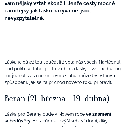
vám nějaký vztah skončil. Jenže cesty mocné
čarodějky, jak lásku nazýváme, jsou
nevyzpytatelné.
Láska je důležitou součástí života nás všech. Nahlédnutí
pod pokličku toho, jak to v oblasti lásky a vztahů budou
mít jednotlivá znamení zvěrokruhu, může být vítaným
způsobem, jak se na příchod nového roku připravit.
Beran (21. března - 19. dubna)
Láska pro Berany bude
v Novém roce
ve znamení
s
ebedůvěr
y
. Beranům se zvýší sebevědomí, díky