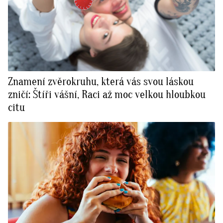
Znamení zvěrokruhu, která vás svou láskou
zničí: Štíři vášní, Raci až moc velkou hloubkou
citu