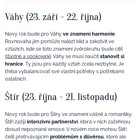
Váhy (23. září - 22. října)
Nový rok bude pro Váhy
ve znamení harmonie
.
Rovnováha jim pomůže nalézt klid a zakotvit ve
vztazích, kde se toto znamení zvěrokruhu bude cítit
šťastně a spokojeně
. Váhy se musí naučit
stanovit si
hranice
. Ty jsou pro každý vztah zcela nezbytné. Je
třeba vybalancovat své vlastní potřeby s potřebami
ostatních.
Štír (23. října - 21. listopadu)
Nový rok bude pro Štíry ve znamení vášně a romantiky.
Štíři zažijí
intenzivní
partnerství
, která v nich zažehnou
dosud nepoznané emoce. V novém roce mohou Štíři
čelit přetrvávajícím
problémům s důvěrou
, které ale