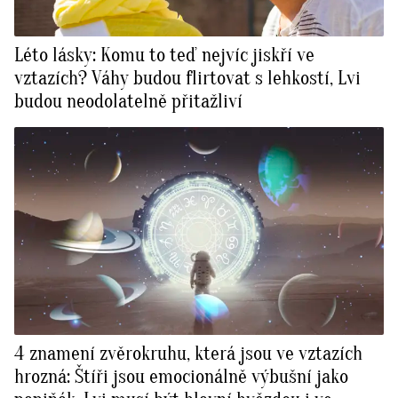
Léto lásky: Komu to teď nejvíc jiskří ve
vztazích? Váhy budou flirtovat s lehkostí, Lvi
budou neodolatelně přitažliví
4 znamení zvěrokruhu, která jsou ve vztazích
hrozná: Štíři jsou emocionálně výbušní jako