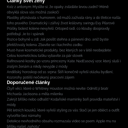
Články Svět ženy
Kvíz z antonym: Myslíte si, že opaky zvládáte levou zadní? Méně
obvyklá slova vás možná zaskočí
Plastiky přiznávala s humorem, od mužů zažívala rány a do třetice našla
toho pravého: Dramatický i zářivý život královny swingu Evy Pilarové
Prášky bolest kolene nevyřeší. Ortoped radí, co klouby doopravdy
potřebují. Je to i spánek
Pozice bohyně u zdi: Jak posílit stehna a pánevní dno, aniž byste
přetěžovaly kolena. Zbavíte se i kachního zadku
Must-have kosmetické produkty, bez kterých se v létě neobejdete:
Celou kosmetickou tašku vybavíte za pár stovek
Rafinované kostky po vzoru princezny Kate. Nadčasový vzor, který sluší i
zralým ženám a nikdy nevyjde z módy
Andělský horoskop od 10. srpna: Štíři konečně vyřeší otázku bydlení,
Kozorohy potěší nečekaný pracovní zájem
Doporučené články
Čtyři věci, které o Whitney Houston možná nevíte: Odmítl ji bratr
Michaela Jacksona a měla milenku
Zakrýt bříško nebo odhalit? Kodaňské maminky boří pravidla mateřství i
módy
Pět letních kousků, které vyřeší styling za vás: Stačí je jen obléct a outfit
vytvoříte bez námahy
Detekce nevhodného obsahu rozmazala video se psem. Apple mu na
bříšku našel „nahotu“