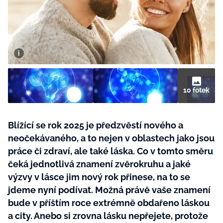
BurdaMedia
Tvoření
Extra
SVĚT ŽENY - 599 KČ
Rady a tipy
ROČNÍ PŘEDPLATNÉ SVĚT ŽENY +
SADA PRODUKTŮ MANA (10 ks)
10 fotek
Blížící se rok 2025 je předzvěstí nového a
neočekávaného, a to nejen v oblastech jako jsou
práce či zdraví, ale také láska. Co v tomto směru
čeká jednotlivá znamení zvěrokruhu a jaké
výzvy v lásce jim nový rok přinese, na to se
jdeme nyní podívat. Možná právě vaše znamení
bude v příštím roce extrémně obdařeno láskou
a city. Anebo si zrovna lásku nepřejete, protože