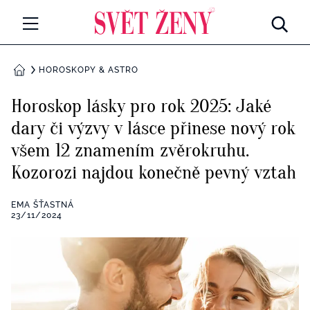
Svetzeny.cz
MÓDA A KRÁSA
HOROSKOPY & ASTRO
DOMŮ
CELEBRITY
Horoskop lásky pro rok 2025: Jaké
Všechny kategorie
dary či výzvy v lásce přinese nový rok
RETROHUBKY
všem 12 znamením zvěrokruhu.
Rozhovory
PSYCHOLOGIE
Kozorozi najdou konečně pevný vztah
Všechny kategorie
ZDRAVÍ
EMA ŠŤASTNÁ
23/11/2024
Seberozvoj
Všechny kategorie
ZÁBAVA
Životní styl
Všechny kategorie
BYDLENÍ
Testy a kvízy
Všechny kategorie