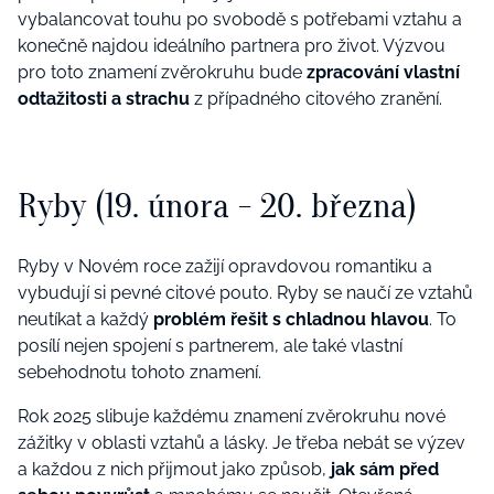
vybalancovat touhu po svobodě s potřebami vztahu a
konečně najdou ideálního partnera pro život. Výzvou
pro toto znamení zvěrokruhu bude
zpracování vlastní
odtažitosti a strachu
z případného citového zranění.
Ryby (19. února - 20. března)
Ryby v Novém roce zažijí opravdovou romantiku a
vybudují si pevné citové pouto. Ryby se naučí ze vztahů
neutíkat a každý
problém řešit s chladnou hlavou
. To
posílí nejen spojení s partnerem, ale také vlastní
sebehodnotu tohoto znamení.
Rok 2025 slibuje každému znamení zvěrokruhu nové
zážitky v oblasti vztahů a lásky. Je třeba nebát se výzev
a každou z nich přijmout jako způsob,
jak sám před