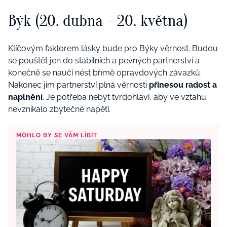
Býk (20. dubna - 20. května)
Klíčovým faktorem lásky bude pro Býky věrnost. Budou
se pouštět jen do stabilních a pevných partnerství a
konečně se naučí nést břímě opravdových závazků.
Nakonec jim partnerství plná věrnosti
přinesou radost a
naplnění
. Je potřeba nebýt tvrdohlaví, aby ve vztahu
nevznikalo zbytečné napětí.
MOHLO BY SE VÁM LÍBIT