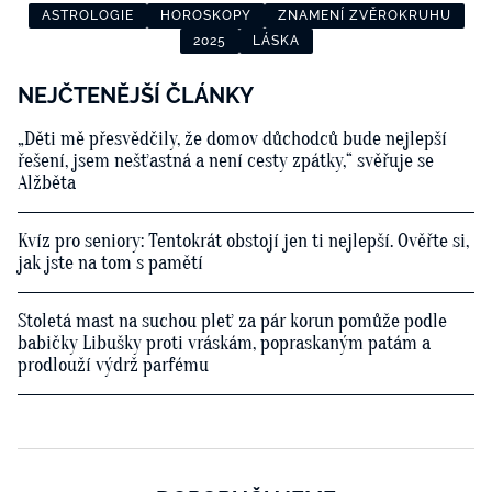
ASTROLOGIE
HOROSKOPY
ZNAMENÍ ZVĚROKRUHU
2025
LÁSKA
NEJČTENĚJŠÍ ČLÁNKY
„Děti mě přesvědčily, že domov důchodců bude nejlepší
řešení, jsem nešťastná a není cesty zpátky,“ svěřuje se
Alžběta
Kvíz pro seniory: Tentokrát obstojí jen ti nejlepší. Ověřte si,
jak jste na tom s pamětí
Stoletá mast na suchou pleť za pár korun pomůže podle
babičky Libušky proti vráskám, popraskaným patám a
prodlouží výdrž parfému