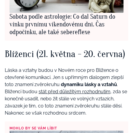
Sobota podle astrologie: Co dal Saturn do
vínku prvnímu víkendovému dni. Čas
odpočinku, ale také sebereflexe
Blíženci (21. května - 20. června)
Láska a vztahy budou v Novém roce pro Blížence o
otevřené komunikaci. Jen s upřímným dialogem zlepší
toto znamení zvěrokruhu
dynamiku lásky a vztahů
.
Blíženci budou
stát před důležitým rozhodnutím
, zda se
konečně usadit, nebo žít stále ve volných vztazích,
závazek je tím, co toto znamení zvěrokruhu stále děsí.
Nakonec se však rozhodnou srdcem.
MOHLO BY SE VÁM LÍBIT