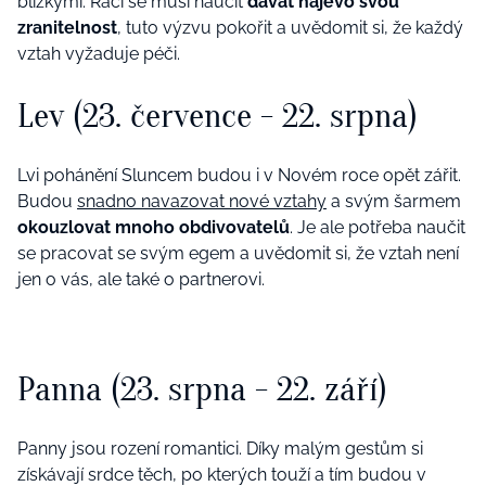
blízkými. Raci se musí naučit
dávat najevo svou
zranitelnost
, tuto výzvu pokořit a uvědomit si, že každý
vztah vyžaduje péči.
Lev (23. července - 22. srpna)
Lvi pohánění Sluncem budou i v Novém roce opět zářit.
Budou
snadno navazovat nové vztahy
a svým šarmem
okouzlovat mnoho obdivovatelů
. Je ale potřeba naučit
se pracovat se svým egem a uvědomit si, že vztah není
jen o vás, ale také o partnerovi.
Panna (23. srpna - 22. září)
Panny jsou rození romantici. Díky malým gestům si
získávají srdce těch, po kterých touží a tím budou v