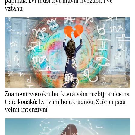
papiňák, Lvi musí být hlavní hvězdou i ve
vztahu
Znamení zvěrokruhu, která vám rozbijí srdce na
tisíc kousků: Lvi vám ho ukradnou, Střelci jsou
velmi intenzivní