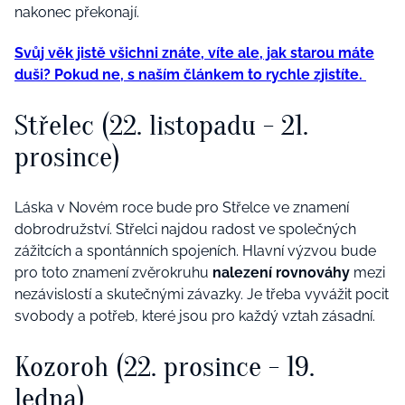
nakonec překonají.
Svůj věk jistě všichni znáte, víte ale, jak starou máte
duši? Pokud ne, s naším článkem to rychle zjistíte.
Střelec (22. listopadu - 21.
prosince)
Láska v Novém roce bude pro Střelce ve znamení
dobrodružství. Střelci najdou radost ve společných
zážitcích a spontánních spojeních. Hlavní výzvou bude
pro toto znamení zvěrokruhu
nalezení rovnováhy
mezi
nezávislostí a skutečnými závazky. Je třeba vyvážit pocit
svobody a potřeb, které jsou pro každý vztah zásadní.
Kozoroh (22. prosince - 19.
ledna)