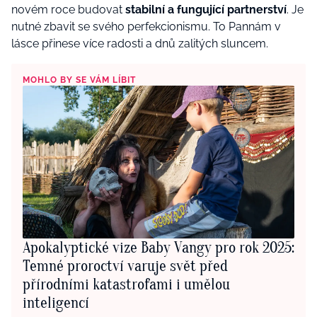
novém roce budovat
stabilní a fungující partnerství
. Je
nutné zbavit se svého perfekcionismu. To Pannám v
lásce přinese více radosti a dnů zalitých sluncem.
MOHLO BY SE VÁM LÍBIT
Apokalyptické vize Baby Vangy pro rok 2025:
Temné proroctví varuje svět před
přírodními katastrofami i umělou
inteligencí