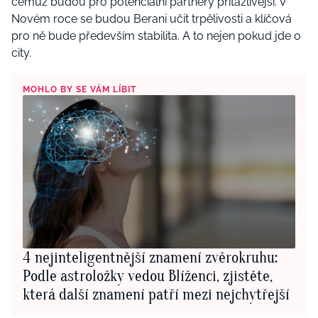
čemuž budou pro potenciální partnery přitažlivější. V
Novém roce se budou Berani učit trpělivosti a klíčová
pro ně bude především stabilita. A to nejen pokud jde o
city.
MOHLO BY SE VÁM LÍBIT
4 nejinteligentnější znamení zvěrokruhu:
Podle astroložky vedou Blíženci, zjistěte,
která další znamení patří mezi nejchytřejší