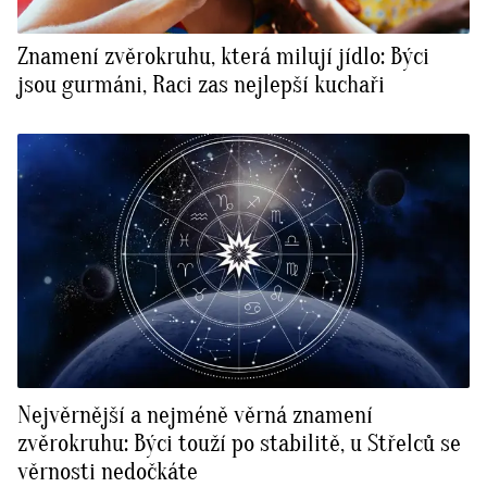
Znamení zvěrokruhu, která milují jídlo: Býci
jsou gurmáni, Raci zas nejlepší kuchaři
Nejvěrnější a nejméně věrná znamení
zvěrokruhu: Býci touží po stabilitě, u Střelců se
věrnosti nedočkáte