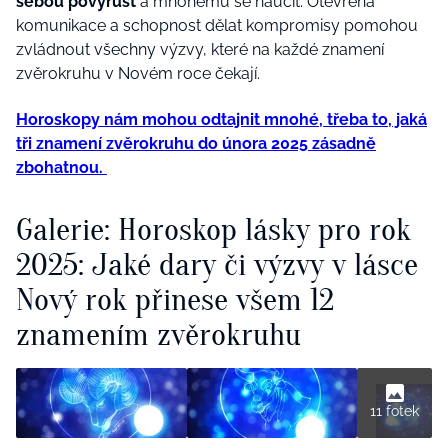
sebou povyrůst
a mnohému se naučit. Otevřená
komunikace a schopnost dělat kompromisy pomohou
zvládnout všechny výzvy, které na každé znamení
zvěrokruhu v Novém roce čekají.
Horoskopy nám mohou odtajnit mnohé, třeba to, jaká
tři znamení zvěrokruhu do února 2025 zásadně
zbohatnou.
Galerie: Horoskop lásky pro rok
2025: Jaké dary či výzvy v lásce
Nový rok přinese všem 12
znamením zvěrokruhu
11 fotek