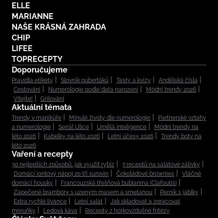
ELLE
MARIANNE
NAŠE KRÁSNÁ ZAHRADA
CHIP
LIFEE
TOPRECEPTY
Doporučujeme
Pravidla etikety
Slovník puberťáků
Testy a kvízy
Andělská čísla
Cestování
Numerologie podle data narození
Módní trendy 2026
Vítejte!
Grilování
Aktuální témata
Trendy v manikúře
Minulé životy dle numerologie
Partnerské vztahy
a numerologie
Seriál Ulice
Umělá inteligence
Módní trendy na
léto 2026
Kabelky na léto 2026
Letní účesy 2026
Trendy boty na
léto 2026
Vaření a recepty
30 nejlepších způsobů, jak využít rybíz
7 receptů na salátové zálivky
Domácí iontový nápoj ze tří surovin
Čokoládové brownies
Vláčné
domácí housky
Francouzská třešňová bublanina (Clafoutis)
Zapečené brambory s uzeným masem a smetanou
Perník s jablky
Extra rychlé lívance
Letní salát
Jak skladovat a zpracovat
meruňky
Ledová káva
Recepty z horkovzdušné fritézy