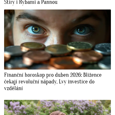
Štíry i Rybami a Pannou
Finanční horoskop pro duben 2026: Blížence
čekají revoluční nápady, Lvy investice do
vzdělání