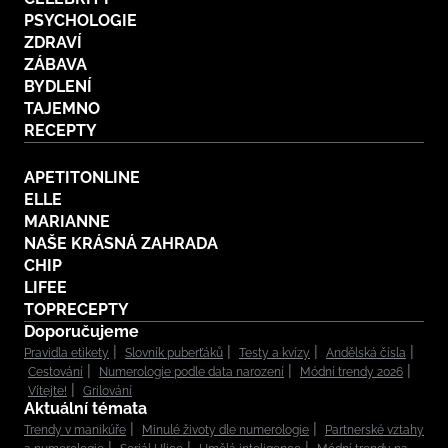
PSYCHOLOGIE
ZDRAVÍ
ZÁBAVA
BYDLENÍ
TAJEMNO
RECEPTY
APETITONLINE
ELLE
MARIANNE
NAŠE KRÁSNÁ ZAHRADA
CHIP
LIFEE
TOPRECEPTY
Doporučujeme
Pravidla etikety
Slovník puberťáků
Testy a kvízy
Andělská čísla
Cestování
Numerologie podle data narození
Módní trendy 2026
Vítejte!
Grilování
Aktuální témata
Trendy v manikúře
Minulé životy dle numerologie
Partnerské vztahy