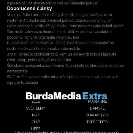
a přesto pálí o tisíce kalorií víc než vy? Řešením je NEAT
Doporučené články
Vedle pražské Ladronky roste bydlení, které nejvíc sází na to, co
nestárne. Architekti dali přednost pohodlí, zeleni a klidným liniím
Oversized noční košile, šátky i brože. Trend nona maxxing ovládl Kodaň
Terezie Kovalová o rozhodnutí nemít děti: Manželovu vasektomii
podpořila i tchyně, prozradila violoncellistka
Rusové útočí na hotelové Wi-Fi sítě. Ovládnou je a nenápadně se
dostanou do vašeho notebooku nebo mobilu
Arónii nemusíte obcházet obloukem. Ze svíravých bobulí připravíte
džem, sirup, pečený čaj či domácí likér
Škvarková pomazánka bez škvarků: Tu z cukety od klasické verze téměř
nerozeznáte
Stačí změnit způsob zalévání a ibišek přestane shazovat poupata. V
srpnu je to zásadní
ELLE
MARIANNE
SVĚT ŽENY
DÁMSKÉ
NKZ
BURDASTYLE
CHIP
TOPRECEPTY
LIFEE