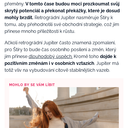
přeměny.
V tomto čase budou moci prozkoumat svůj
skrytý potenciál a překonat překážky, které je dosud
mohly brzdit.
Retrográdní Jupiter nasměruje Štíry k
tomu, aby přehodnotili své obchodní strategie, což jim
přinese mnoho příležitostí k růstu.
Ačkoli retrográdní Jupiter často znamená zpomalení,
pro Štíry to bude čas osobního posílení a změn, který
jim přinese
dlouhodobý úspěch.
Kromě toho
dojde k
pozitivním změnám i v osobních vztazích
. Jupiter má
totiž vliv na vybudování citově stabilnějších vazeb.
MOHLO BY SE VÁM LÍBIT