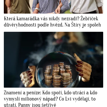
Která kamarádka vás nikdy nezradí? Žebříček
důvěryhodnosti podle hvězd. Na Štíry je spoleh
Znamení a peníze: Kdo spoří, kdo utrácí a kdo
vymyslí milionový nápad? Co Lvi vydělají, to
utratí, Panny jsou šetřivé