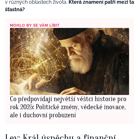
v různých oblastech života.
Která znamení patří mezi ta
šťastná?
MOHLO BY SE VÁM LÍBIT
Co předpovídají největší věštci historie pro
rok 2025: Politické změny, vědecké inovace,
ale i duchovní probuzení
Lev: Král úspěchu a finanční