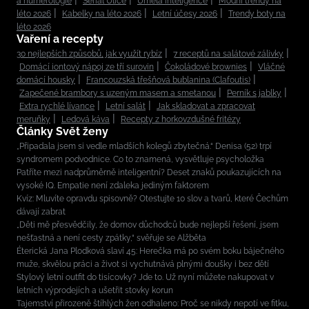
a numerologie
Seriál Ulice
Umělá inteligence
Módní trendy na
léto 2026
Kabelky na léto 2026
Letní účesy 2026
Trendy boty na
léto 2026
Vaření a recepty
30 nejlepších způsobů, jak využít rybíz
7 receptů na salátové zálivky
Domácí iontový nápoj ze tří surovin
Čokoládové brownies
Vláčné
domácí housky
Francouzská třešňová bublanina (Clafoutis)
Zapečené brambory s uzeným masem a smetanou
Perník s jablky
Extra rychlé lívance
Letní salát
Jak skladovat a zpracovat
meruňky
Ledová káva
Recepty z horkovzdušné fritézy
Články Svět ženy
„Připadala jsem si vedle mladších kolegů zbytečná.“ Denisa (52) trpí
syndromem podvodnice. Co to znamená, vysvětluje psycholožka
Patříte mezi nadprůměrně inteligentní? Deset znaků poukazujících na
vysoké IQ. Empatie není zdaleka jediným faktorem
Kvíz: Mluvíte opravdu spisovně? Otestujte 10 slov a tvarů, které Čechům
dávají zabrat
„Děti mě přesvědčily, že domov důchodců bude nejlepší řešení, jsem
nešťastná a není cesty zpátky,“ svěřuje se Alžběta
Éterická Jana Plodková slaví 45: Herečka má po svém boku báječného
muže, skvělou práci a život si vychutnává plnými doušky i bez dětí
Stylový letní outfit do tisícovky? Jde to. Už nyní můžete nakupovat v
letních výprodejích a ušetřit stovky korun
Tajemství přirozeně štíhlých žen odhaleno: Proč se nikdy nepotí ve fitku,