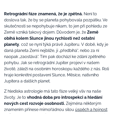
Retrográdní fáze znamená, že je zpětná.
Není to
doslova tak, že by se planeta pohybovala pozpátku. Ve
skutečnosti se nepohybuje nikam, to jen při pohledu ze
Země vzniká takový dojem. Důvodem je, že
Země
obíhá kolem Slunce jinou rychlostí než ostatní
planety
, což se nyní týká právě Jupiteru.
V době, kdy je
daná planeta Zemi nejblíže, ji „předbíhá“, nebo za ní
naopak „zaostává“. Tím pak dochází ke zdání zpětného
pohybu. Jak se retrográdní Jupiter projeví v našem
životě, záleží na osobním horoskopu každého z nás. Roli
hraje konkrétní postavení Slunce, Měsíce, nativního
Jupitera a dalších planet.
Z hlediska astrologie má tato fáze velký vliv na naše
životy. Je to
vhodná doba pro introspekci a hledání
nových cest rozvoje osobnosti.
Zejména některým
znamením přinese mimořádnou silou
úspěch a hojnost