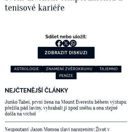
tenisové kariéře
Sdílet nebo uložit:
ZOBRAZIT DISKUZI
ASTROLOGIE
ZNAMENÍ ZVĚROKRUHU
TAJEMNO
PENÍZE
NEJČTENĚJŠÍ ČLÁNKY
Junko Tabei, první žena na Mount Everestu během výstupu
přežila pád laviny, vyhrabali ji zpod sněhu a ona stejně
došla na vrchol
Nespoutaný Jason Momoa slaví narozeniny: Život v