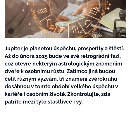
BurdaMedia
Tvoření
Extra
SVĚT ŽENY - 599 KČ
Rady a tipy
ROČNÍ PŘEDPLATNÉ SVĚT ŽENY +
SADA PRODUKTŮ MANA (10 ks)
Jupiter je planetou úspěchu, prosperity a štěstí.
Až do února 2025 bude ve své retrográdní fázi,
což otevře některým astrologickým znamením
dveře k osobnímu růstu. Zatímco jiná budou
čelit různým výzvám, tři znamení zvěrokruhu
dosáhnou v tomto období velkého úspěchu v
kariéře i osobním životě. Zkontrolujte, zda
patříte mezi tyto šťastlivce i vy.