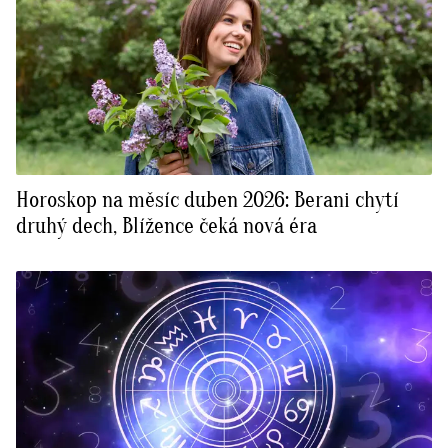
Horoskop na měsíc duben 2026: Berani chytí
druhý dech, Blížence čeká nová éra