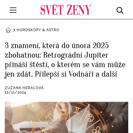
Svetzeny.cz
MÓDA A KRÁSA
HOROSKOPY & ASTRO
DOMŮ
CELEBRITY
3 znamení, která do února 2025
Všechny kategorie
zbohatnou: Retrográdní Jupiter
RETROHUBKY
přináší štěstí, o kterém se vám může
Rozhovory
PSYCHOLOGIE
jen zdát. Přilepší si Vodnáři a další
Všechny kategorie
ZDRAVÍ
ZUZANA HERALOVÁ
12/11/2024
Seberozvoj
Všechny kategorie
ZÁBAVA
Životní styl
Všechny kategorie
BYDLENÍ
Testy a kvízy
Všechny kategorie