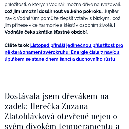
příležitosti, o kterých Vodnáři možná dříve neuvažovali,
což jim umožní dosáhnout velkého pokroku.
Jupiter
navíc Vodnářům pomůže zlepšit vztahy s blízkými, což
jim přinese více harmonie a štěstí v osobním životě.
I
Vodnáře čeká zkrátka šťastné období.
Čtěte také:
Listopad přináší jedinečnou příležitost pro
některá znamení zvěrokruhu: Energie čísla 7 navíc s
úplňkem se stane dnem šancí a duchovního růstu
Dostávala jsem dřevákem na
zadek: Herečka Zuzana
Zlatohlávková otevřeně nejen o
svém divokém temperamentu a