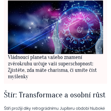
Vládnoucí planeta vašeho znamení
zvěrokruhu určuje vaši superschopnost:
Zjistěte, zda máte charisma, či umíte číst
myšlenky
Štír: Transformace a osobní růst
Štíři prožijí díky retrográdnímu Jupiteru období hluboké