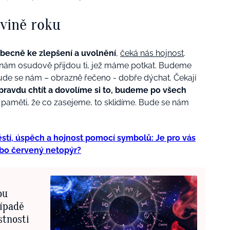
ovině roku
becně ke zlepšení a uvolnění
,
čeká nás hojnost
.
 nám osudově přijdou ti, jež máme potkat. Budeme
bude se nám – obrazně řečeno - dobře dýchat. Čekají
avdu chtít a dovolíme si to, budeme po všech
 paměti, že co zasejeme, to sklidíme. Bude se nám
těstí, úspěch a hojnost pomocí symbolů: Je pro vás
ebo červený netopýr?
ou
ípadě
stnosti