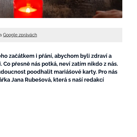
na
Google zprávách
eho začátkem i přání, abychom byli zdraví a
i. Co přesně nás potká, neví zatím nikdo z nás.
doucnost poodhalit mariášové karty. Pro nás
tářka Jana Rubešová, která s naší redakcí