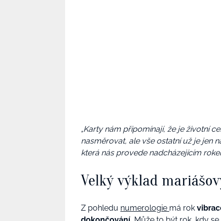
„Karty nám připomínají, že je životní c
nasměrovat, ale vše ostatní už je jen 
která nás provede nadcházejícím roke
Velký výklad mariášov
Z pohledu
numerologie
má rok
vibrac
dokončování.
Může to být rok, kdy se