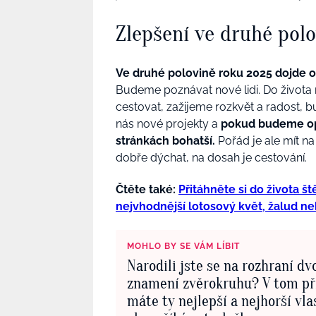
Zlepšení ve druhé pol
Ve druhé polovině roku 2025 dojde o
Budeme poznávat nové lidi. Do života
cestovat, zažijeme rozkvět a radost, 
nás nové projekty a
pokud budeme opr
stránkách bohatší.
Pořád je ale mít na
dobře dýchat, na dosah je cestování.
Čtěte také:
Přitáhněte si do života š
nejvhodnější lotosový květ, žalud n
MOHLO BY SE VÁM LÍBIT
Narodili jste se na rozhraní dv
znamení zvěrokruhu? V tom př
máte ty nejlepší a nejhorší vla