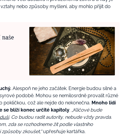
e, vztahy nebo způsoby myšlení, aby mohlo přijít do
í naše
uchý.
Alespoň ne jeho začátek. Energie budou silné a
 syrové podobě. Mohou se nemilosrdně provalit různé
 po pokličkou, což ale nejde do nekonečna.
Mnoho lidí
e se blíží konec určité kapitoly
.
„Klíčové bude
 duší
. Co budou radit autority, nebude vždy pravda.
om, zda se rozhodneme žít podle vlastního
 způsoby zkoušet,“
upřesňuje kartářka.