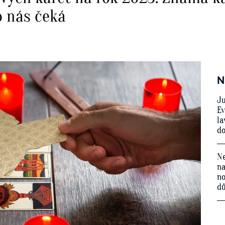
o nás čeká
N
Ju
Ev
la
do
Ne
na
no
d