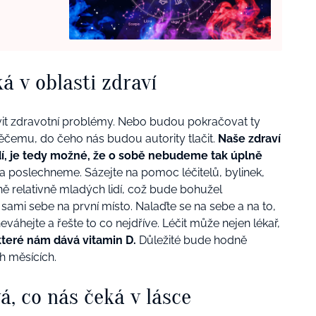
á v oblasti zdraví
it zdravotní problémy. Nebo budou pokračovat ty
 něčemu, do čeho nás budou autority tlačit.
Naše zdraví
idí, je tedy možné, že o sobě nebudeme tak úplně
da poslechneme. Sázejte na pomoc léčitelů, bylinek,
dně relativně mladých lidí, což bude bohužel
sami sebe na první místo. Nalaďte se na sebe a na to,
eváhejte a řešte to co nejdříve. Léčit může nejen lékař,
které nám dává vitamin D.
Důležité bude hodně
h měsících.
, co nás čeká v lásce