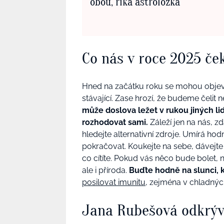
obou, říká astroložka
Co nás v roce 2025 ček
Hned na začátku roku se mohou objev
stávající. Zase hrozí, že budeme čelit
může doslova ležet v rukou jiných l
rozhodovat sami.
Záleží jen na nás, z
hledejte alternativní zdroje. Umírá ho
pokračovat. Koukejte na sebe, dávejte 
co cítíte. Pokud vás něco bude bolet, n
ale i příroda.
Buďte hodně na slunci, 
posilovat imunitu
, zejména v chladnýc
Jana Rubešová odkrývá