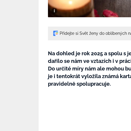
Přidejte si Svět ženy do oblíbených 
Na dohled je rok 2025 a spolu s j
dařilo se nám ve vztazích i v prác
Do určité míry nám ale mohou bu
je i tentokrát vyložila známá kar
pravidelně spolupracuje.