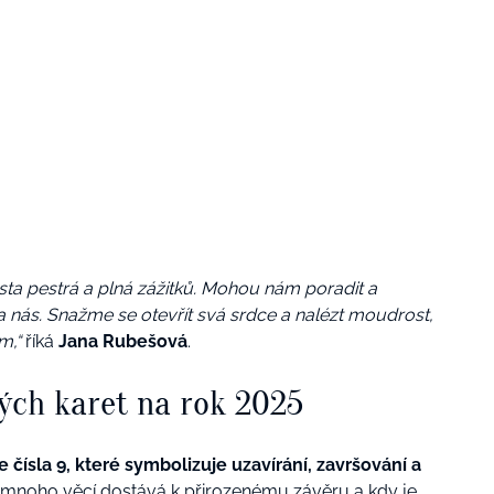
esta pestrá a plná zážitků. Mohou nám poradit a
na nás. Snažme se otevřít svá srdce a nalézt moudrost,
m,“
říká
Jana Rubešová
.
ých karet na rok 2025
e čísla 9, které symbolizuje uzavírání, završování a
 mnoho věcí dostává k přirozenému závěru a kdy je