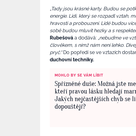
„Tady jsou krásné karty. Budou se pot
energie. Lidi, který se rozpadl vztah, m
hravosti a probouzení. Lidé budou víc
sobě budou mluvit hezky a s respektem
Rubešová
a dodává:
„nebuďme ve vzta
člověkem, s nímž nám není lehko. Dívej
pryč.“
Do popředí se ve vztazích dost
duchovní techniky.
MOHLO BY SE VÁM LÍBIT
Spřízněné duše: Možná jste me
kteří pravou lásku hledají mar
Jakých nejčastějších chyb se l
dopouštějí?