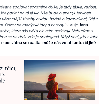
kávat a spojovat
spřízněné duše
, je tady láska, radost,
ůže potkat nová láska. Vše bude o energii, lehkosti,
e vědomější. Vztahy budou hodně o komunikaci, lidé o
. Pozor na manipulátory a narcisy,“
varuje
Jana
zích, které nás ničí a nic nám nedávají. Nebuďme s
me se na duši, zda je spokojená. Když není, jdu z toho
ane
posvátná sexualita, může nás volat tantra či jiné
zi těmi,
ně.
idé