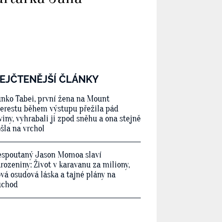
EJČTENĚJŠÍ ČLÁNKY
nko Tabei, první žena na Mount
erestu během výstupu přežila pád
viny, vyhrabali ji zpod sněhu a ona stejně
šla na vrchol
spoutaný Jason Momoa slaví
rozeniny: Život v karavanu za miliony,
vá osudová láska a tajné plány na
ůchod