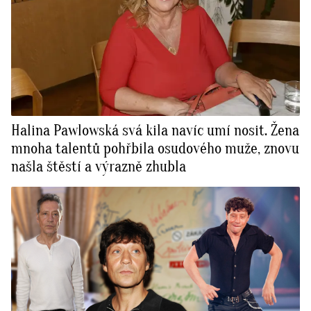
Halina Pawlowská svá kila navíc umí nosit. Žena
mnoha talentů pohřbila osudového muže, znovu
našla štěstí a výrazně zhubla