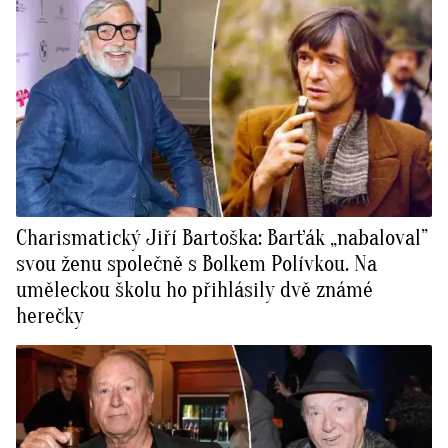
Charismatický Jiří Bartoška: Barťák „nabaloval”
svou ženu společně s Bolkem Polívkou. Na
uměleckou školu ho přihlásily dvě známé
herečky