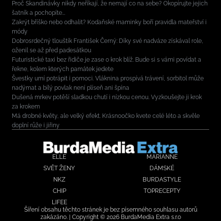
Proč Skandinávky nikdy neříkají, že nemají co na sebe? Okopírujte jejich
šatník a pochopíte...
Zakrýt bříško nebo odhalit? Kodaňské maminky boří pravidla mateřství i
módy
Dobrosrdečný tlouštík František Černý: Díky své nadváze získával role,
oženil se až před padesátkou
Futuristické taxi bez řidiče je zase o krok blíž. Bude si s vámi povídat a
řekne, kolem kterých památek jedete
Švestky umí potrápit i pomoci. Vláknina prospívá trávení, sorbitol může
nadýmat a bílý povlak není plíseň ani špína
Dušená mrkev potěší sladkou chutí i nízkou cenou. Vyzkoušejte ji krok
za krokem
Má drobné květy, ale velký efekt. Krásnoočko kvete celé léto a skvěle
doplní růže i jiřiny
ELLE
MARIANNE
SVĚT ŽENY
DÁMSKÉ
NKZ
BURDASTYLE
CHIP
TOPRECEPTY
LIFEE
Šíření obsahu těchto stránek je bez písemného souhlasu autorů
zakázáno. | Copyright © 2026 BurdaMedia Extra s.r.o