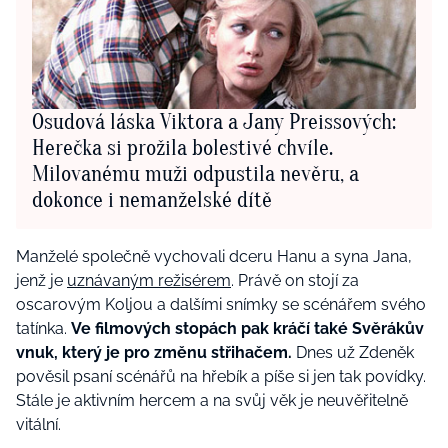
Osudová láska Viktora a Jany Preissových:
Herečka si prožila bolestivé chvíle.
Milovanému muži odpustila nevěru, a
dokonce i nemanželské dítě
Manželé společně vychovali dceru Hanu a syna Jana,
jenž je
uznávaným režisérem
. Právě on stojí za
oscarovým Koljou a dalšími snímky se scénářem svého
tatínka.
Ve filmových stopách pak kráčí také Svěrákův
vnuk, který je pro změnu střihačem.
Dnes už Zdeněk
pověsil psaní scénářů na hřebík a píše si jen tak povídky.
Stále je aktivním hercem a na svůj věk je neuvěřitelně
vitální.