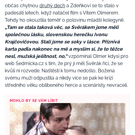
občas chytnou
druhý dech
a Zdeňkovi se to stalo v
padesáti letech, když natáčel film s Vítem Olmerem.
Tehdy ho okouzlila téměř o polovinu mladší kolegyně.
„Tam se stala taková věc, se Svěrákem jsme měli
společnou lásku, slovenskou herečku Ivonu
Krajčovičovou. Stali jsme se soky v lásce. Příznivá
karta padla nakonec na mě a myslím si, že to těžce
nesl, mužská ješitnost, no,“
vzpomínal Olmer kdysi pro
web Sedmicka.cz s tím, že prý jí měl Svěrák říci, že se
kvůli ní rozvede. Naštěstí k tomu nedošlo, Božena
svému muži odpustila a nikdy více se pak ke krizi
středního věku oblíbeného herce a scenáristy nevraceli.
MOHLO BY SE VÁM LÍBIT