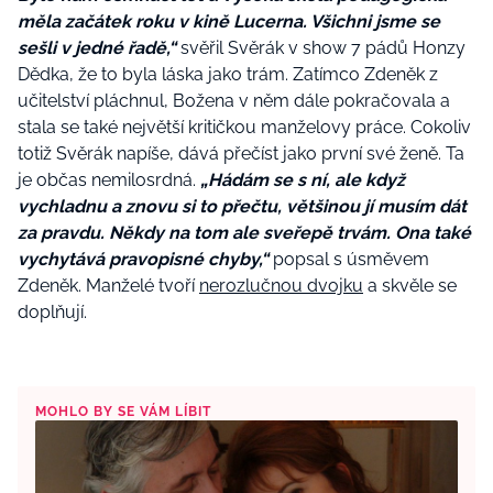
měla začátek roku v kině Lucerna. Všichni jsme se
sešli v jedné řadě,“
svěřil Svěrák v show 7 pádů Honzy
Dědka, že to byla láska jako trám. Zatímco Zdeněk z
učitelství pláchnul, Božena v něm dále pokračovala a
stala se také největší kritičkou manželovy práce. Cokoliv
totiž Svěrák napíše, dává přečíst jako první své ženě. Ta
je občas nemilosrdná.
„Hádám se s ní, ale když
vychladnu a znovu si to přečtu, většinou jí musím dát
za pravdu. Někdy na tom ale sveřepě trvám. Ona také
vychytává pravopisné chyby,“
popsal s úsměvem
Zdeněk. Manželé tvoří
nerozlučnou dvojku
a skvěle se
doplňují.
MOHLO BY SE VÁM LÍBIT