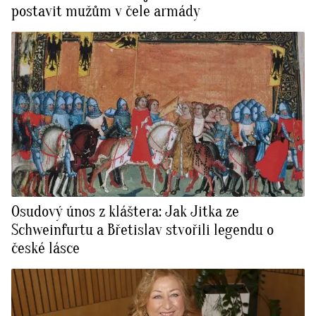
postavit mužům v čele armády
Osudový únos z kláštera: Jak Jitka ze
Schweinfurtu a Břetislav stvořili legendu o
české lásce