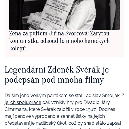
Žena za pultem Jiřina Švorcová: Zarytou
komunistku odsoudilo mnoho hereckých
kolegů
Legendární Zdeněk Svěrák je
podepsán pod mnoha filmy
Dalším jeho velkým parťákem se stal Ladislav Smoljak. Z
j
ejich spolupráce
pak vznikly hry pro Divadlo Járy
Cimrmana, které Svěrák založil v roce 1967. Dodnes
mají pánové vyprodáno a sehnat lístky na jejich
představení je nadlidský úkol, což by snad stálo zapsat