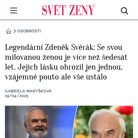
Svetzeny.cz
MÓDA A KRÁSA
OSOBNOSTI
DOMŮ
CELEBRITY
Legendární Zdeněk Svěrák: Se svou
Všechny kategorie
milovanou ženou je více než šedesát
RETROHUBKY
let. Jejich lásku ohrozil jen jednou,
Rozhovory
PSYCHOLOGIE
vzájemné pouto ale vše ustálo
Všechny kategorie
ZDRAVÍ
GABRIELA MARYŠKOVÁ
19/04/2025
Seberozvoj
Všechny kategorie
ZÁBAVA
Životní styl
Všechny kategorie
BYDLENÍ
Testy a kvízy
Všechny kategorie