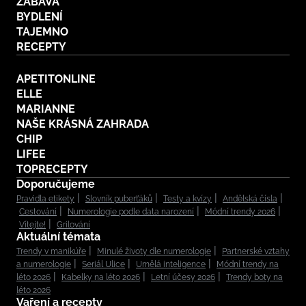
ZÁBAVA
BYDLENÍ
TAJEMNO
RECEPTY
APETITONLINE
ELLE
MARIANNE
NAŠE KRÁSNÁ ZAHRADA
CHIP
LIFEE
TOPRECEPTY
Doporučujeme
Pravidla etikety
Slovník puberťáků
Testy a kvízy
Andělská čísla
Cestování
Numerologie podle data narození
Módní trendy 2026
Vítejte!
Grilování
Aktuální témata
Trendy v manikúře
Minulé životy dle numerologie
Partnerské vztahy
a numerologie
Seriál Ulice
Umělá inteligence
Módní trendy na
léto 2026
Kabelky na léto 2026
Letní účesy 2026
Trendy boty na
léto 2026
Vaření a recepty