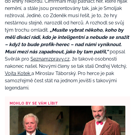
do knihy rekordů. Cimrmani mají patnáct her, které nijak
nemění, a stále jsou prezentovány tak, jak je Smoljak
režíroval. Jediné, co Zdeněk musí řešit, je to, že hry
nestárnou stejně, narozdíl od herců. A rozhodl se svůj
tým trochu omladit.
„Musíte vybrat někoho, koho by
měli diváci rádi, kdo je inteligentní a nebude se snažit
– když to bude profík-herec – nad námi vyniknout.
Musí mezi nás zapadnout, jako by tam patřil,“
popsal
Svěrák pro
Seznamzpravy.cz,
že takové osobnosti
nakonec našel. Novými členy se tak stali Ondřej Vetchý,
Vojta Kotek
a Miroslav Táborský. Pro herce je pak
samozřejmě čest stát na jednom jevišti s takovými
legendami.
MOHLO BY SE VÁM LÍBIT