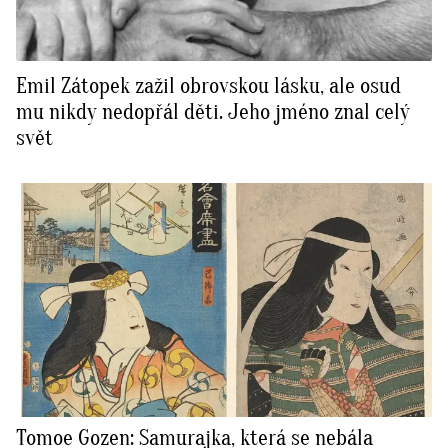
Emil Zátopek zažil obrovskou lásku, ale osud
mu nikdy nedopřál děti. Jeho jméno znal celý
svět
Tomoe Gozen: Samurajka, která se nebála