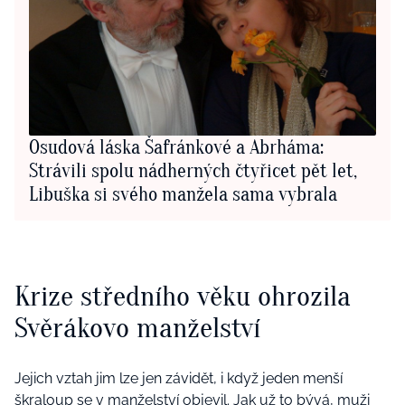
Osudová láska Šafránkové a Abrháma:
Strávili spolu nádherných čtyřicet pět let,
Libuška si svého manžela sama vybrala
Krize středního věku ohrozila
Svěrákovo manželství
Jejich vztah jim lze jen závidět, i když jeden menší
škraloup se v manželství objevil. Jak už to bývá, muži