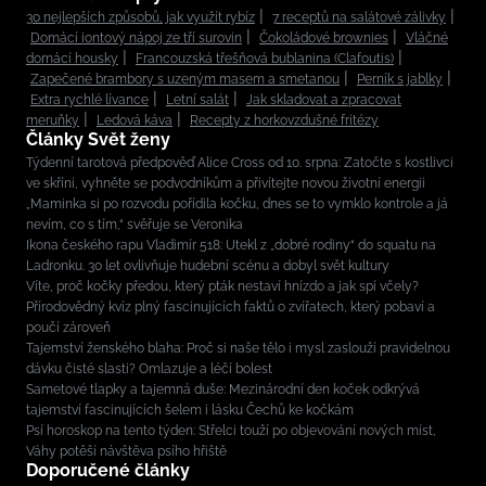
30 nejlepších způsobů, jak využít rybíz
7 receptů na salátové zálivky
Domácí iontový nápoj ze tří surovin
Čokoládové brownies
Vláčné
domácí housky
Francouzská třešňová bublanina (Clafoutis)
Zapečené brambory s uzeným masem a smetanou
Perník s jablky
Extra rychlé lívance
Letní salát
Jak skladovat a zpracovat
meruňky
Ledová káva
Recepty z horkovzdušné fritézy
Články Svět ženy
Týdenní tarotová předpověď Alice Cross od 10. srpna: Zatočte s kostlivci
ve skříni, vyhněte se podvodníkům a přivítejte novou životní energii
„Maminka si po rozvodu pořídila kočku, dnes se to vymklo kontrole a já
nevím, co s tím,“ svěřuje se Veronika
Ikona českého rapu Vladimír 518: Utekl z „dobré rodiny“ do squatu na
Ladronku. 30 let ovlivňuje hudební scénu a dobyl svět kultury
Víte, proč kočky předou, který pták nestaví hnízdo a jak spí včely?
Přírodovědný kvíz plný fascinujících faktů o zvířatech, který pobaví a
poučí zároveň
Tajemství ženského blaha: Proč si naše tělo i mysl zaslouží pravidelnou
dávku čisté slasti? Omlazuje a léčí bolest
Sametové tlapky a tajemná duše: Mezinárodní den koček odkrývá
tajemství fascinujících šelem i lásku Čechů ke kočkám
Psí horoskop na tento týden: Střelci touží po objevování nových míst,
Váhy potěší návštěva psího hřiště
Doporučené články