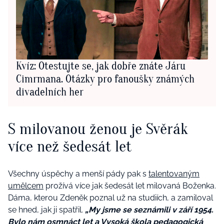
Kvíz: Otestujte se, jak dobře znáte Járu
Cimrmana. Otázky pro fanoušky známých
divadelních her
S milovanou ženou je Svěrák
více než šedesát let
Všechny úspěchy a menší pády pak s
talentovaným
umělcem
prožívá více jak šedesát let milovaná Boženka.
Dáma, kterou Zdeněk poznal už na studiích, a zamiloval
se hned, jak ji spatřil.
„My jsme se seznámili v září 1954.
Bylo nám osmnáct let a Vysoká škola pedagogická