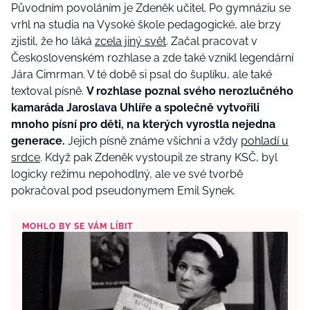
Původním povoláním je Zdeněk učitel. Po gymnáziu se
vrhl na studia na Vysoké škole pedagogické, ale brzy
zjistil, že ho láká
zcela jiný svět
. Začal pracovat v
Československém rozhlase a zde také vznikl legendární
Jára Cimrman. V té době si psal do šuplíku, ale také
textoval písně.
V rozhlase poznal svého nerozlučného
kamaráda Jaroslava Uhlíře a společně vytvořili
mnoho písní pro děti, na kterých vyrostla nejedna
generace.
Jejich písně známe všichni a vždy
pohladí u
srdce
. Když pak Zdeněk vystoupil ze strany KSČ, byl
logicky režimu nepohodlný, ale ve své tvorbě
pokračoval pod pseudonymem Emil Synek.
MOHLO BY SE VÁM LÍBIT