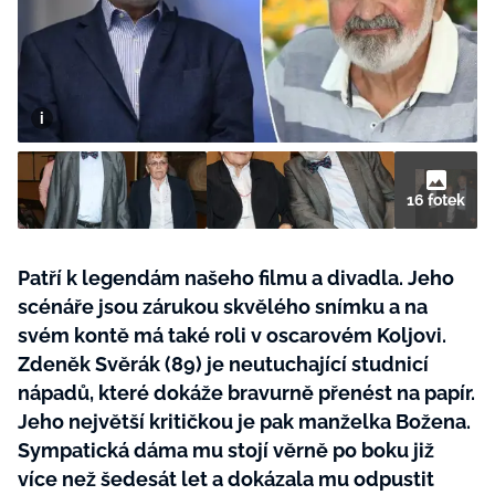
BurdaMedia
Tvoření
Extra
SVĚT ŽENY - 599 KČ
Rady a tipy
ROČNÍ PŘEDPLATNÉ SVĚT ŽENY +
SADA PRODUKTŮ MANA (10 ks)
16 fotek
Patří k legendám našeho filmu a divadla. Jeho
scénáře jsou zárukou skvělého snímku a na
svém kontě má také roli v oscarovém Koljovi.
Zdeněk Svěrák (89) je neutuchající studnicí
nápadů, které dokáže bravurně přenést na papír.
Jeho největší kritičkou je pak manželka Božena.
Sympatická dáma mu stojí věrně po boku již
více než šedesát let a dokázala mu odpustit