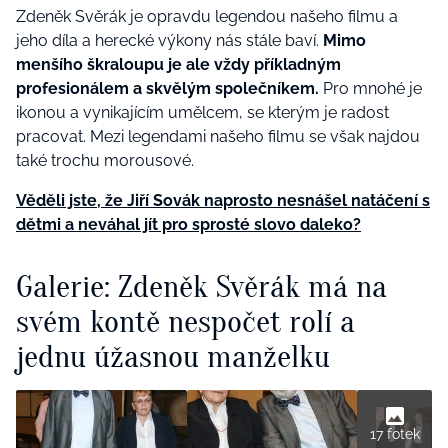
Zdeněk Svěrák je opravdu legendou našeho filmu a
jeho díla a herecké výkony nás stále baví.
Mimo
menšího škraloupu je ale vždy příkladným
profesionálem a skvělým společníkem.
Pro mnohé je
ikonou a vynikajícím umělcem, se kterým je radost
pracovat. Mezi legendami našeho filmu se však najdou
také trochu morousové.
Věděli jste, že Jiří Sovák naprosto nesnášel natáčení s
dětmi a neváhal jít pro sprosté slovo daleko?
Galerie: Zdeněk Svěrák má na
svém kontě nespočet rolí a
jednu úžasnou manželku
17 fotek