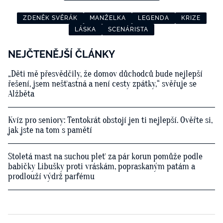
ZDENĚK SVĚRÁK
MANŽELKA
LEGENDA
KRIZE
LÁSKA
SCENÁRISTA
NEJČTENĚJŠÍ ČLÁNKY
„Děti mě přesvědčily, že domov důchodců bude nejlepší
řešení, jsem nešťastná a není cesty zpátky,“ svěřuje se
Alžběta
Kvíz pro seniory: Tentokrát obstojí jen ti nejlepší. Ověřte si,
jak jste na tom s pamětí
Stoletá mast na suchou pleť za pár korun pomůže podle
babičky Libušky proti vráskám, popraskaným patám a
prodlouží výdrž parfému