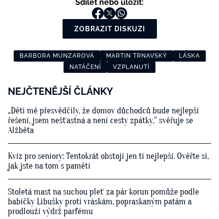
Sdílet nebo uložit:
ZOBRAZIT DISKUZI
BARBORA MUNZAROVÁ
MARTIN TRNAVSKÝ
LÁSKA
NATÁČENÍ
VZPLANUTÍ
NEJČTENĚJŠÍ ČLÁNKY
„Děti mě přesvědčily, že domov důchodců bude nejlepší
řešení, jsem nešťastná a není cesty zpátky,“ svěřuje se
Alžběta
Kvíz pro seniory: Tentokrát obstojí jen ti nejlepší. Ověřte si,
jak jste na tom s pamětí
Stoletá mast na suchou pleť za pár korun pomůže podle
babičky Libušky proti vráskám, popraskaným patám a
prodlouží výdrž parfému