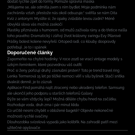
dostat rychle zpět do formy. Pomůže správná maska
„Milujeme se, ale odmítla jsem s ním bydlet. Moje podmínka nám
zachránila vztah, přestože nás okolí odsuzuje,“ svěřila se nám Dita
Kvíz z antonym: Myslíte si, že opaky zvládáte levou zadní? Méně
obvyklá slova vás možná zaskočí
Plastiky přiznávala s humorem, od mužů zažívala rány a do třetice našla
toho pravého: Dramatický i zářivý život královny swingu Evy Pilarové
Prášky bolest kolene nevyřeší. Ortoped radí, co klouby doopravdy
potřebují. Je to i spánek
Doporučené články
Zapomeňte na chytré hodinky: V roce 2026 se vrací vintage modely s
úzkým řemínkem, které pozvednou váš outfit
Proč si ženy pořizují druhý zásnubní prsten? Toto je trend travel ring
Lenka Termerová 15 let po těžké nemoci věří v sílu bylinek: Stačí snítka
dvakrát denně, je to zázrak
Aplikace Find pomáhá najít ztracený nebo ukradený telefon. Samsung
ale ukončil jeho podporu u starších telefonů Galaxy
Rýže se vám vždycky lepí? Možná děláte chybu hned na začátku.
Rozhoduje voda, druh zrna i pár minut klidu
Co určitě nesmí chybět v obložené bagetě? Objevte nekonečné
možnosti rychlé svačiny
Dlouhozobka svízelová vypadá jako kolibřík. Na zahradě patří mezi
užitečné opylovače