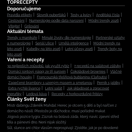
TOPRECEPTY
Doporučujeme
Pravidla etikety
Slovník puberťáků
Testy a kvízy
Andělská čísla
Cestování
Numerologie podle data narození
Módní trendy 2026
Vítejte!
Grilování
Aktuální témata
Trendy v manikúře
Minulé životy dle numerologie
Partnerské vztahy
a numerologie
Seriál Ulice
Umělá inteligence
Módní trendy na
léto 2026
Kabelky na léto 2026
Letní účesy 2026
Trendy boty na
léto 2026
Vaření a recepty
30 nejlepších způsobů, jak využít rybíz
7 receptů na salátové zálivky
Domácí iontový nápoj ze tří surovin
Čokoládové brownies
Vláčné
domácí housky
Francouzská třešňová bublanina (Clafoutis)
Zapečené brambory s uzeným masem a smetanou
Perník s jablky
Extra rychlé lívance
Letní salát
Jak skladovat a zpracovat
meruňky
Ledová káva
Recepty z horkovzdušné fritézy
Články Svět ženy
Mistr dabingu Zdeněk Mahdal: Herec je otcem 5 dětí a byl nařčen z
domácího násilí. Přestože je důchodce, musí pořádně makat
Jógová pozice tygra: Zázrak na bolavá záda, který navíc zpevní střed
těla a pánevní dno. Není nijak složitý
Sůl, slunce ani chlor vlasům neprospívají: Zjistěte, jak je po dovolené