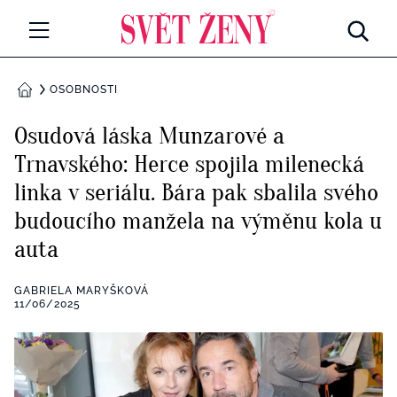
Svetzeny.cz
MÓDA A KRÁSA
OSOBNOSTI
DOMŮ
CELEBRITY
Osudová láska Munzarové a
Všechny kategorie
Trnavského: Herce spojila milenecká
RETROHUBKY
linka v seriálu. Bára pak sbalila svého
Rozhovory
PSYCHOLOGIE
budoucího manžela na výměnu kola u
auta
Všechny kategorie
ZDRAVÍ
Seberozvoj
GABRIELA MARYŠKOVÁ
Všechny kategorie
11/06/2025
ZÁBAVA
Životní styl
Všechny kategorie
BYDLENÍ
Testy a kvízy
Všechny kategorie