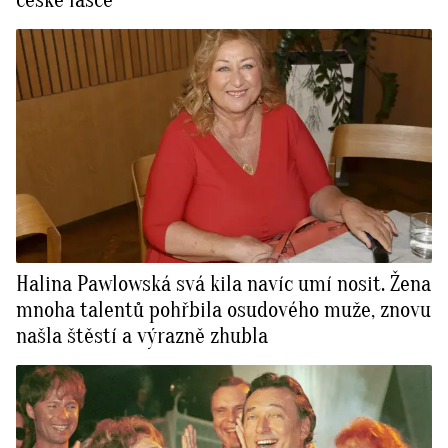
Halina Pawlowská svá kila navíc umí nosit. Žena
mnoha talentů pohřbila osudového muže, znovu
našla štěstí a výrazně zhubla