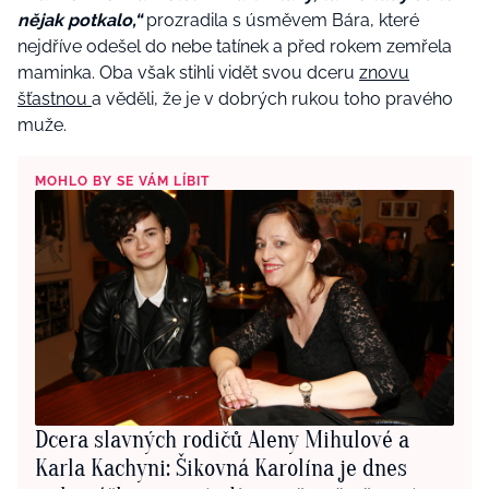
nějak potkalo,“
prozradila s úsměvem Bára, které
nejdříve odešel do nebe tatínek a před rokem zemřela
maminka. Oba však stihli vidět svou dceru
znovu
šťastnou
a věděli, že je v dobrých rukou toho pravého
muže.
MOHLO BY SE VÁM LÍBIT
Dcera slavných rodičů Aleny Mihulové a
Karla Kachyni: Šikovná Karolína je dnes