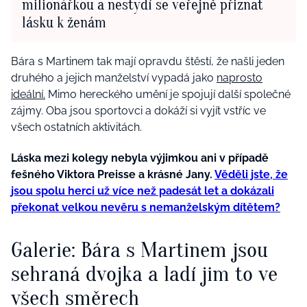
milionářkou a nestydí se veřejně přiznat
lásku k ženám
Bára s Martinem tak mají opravdu štěstí, že našli jeden
druhého a jejich manželství vypadá jako
naprosto
ideální.
Mimo hereckého umění je spojují další společné
zájmy. Oba jsou sportovci a dokáží si vyjít vstříc ve
všech ostatních aktivitách.
Láska mezi kolegy nebyla výjimkou ani v případě
fešného Viktora Preisse a krásné Jany.
Věděli jste, že
jsou spolu herci už více než padesát let a dokázali
překonat velkou nevěru s nemanželským dítětem?
Galerie: Bára s Martinem jsou
sehraná dvojka a ladí jim to ve
všech směrech