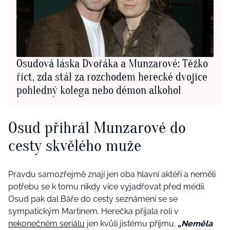
Osudová láska Dvořáka a Munzarové: Těžko
říct, zda stál za rozchodem herecké dvojice
pohledný kolega nebo démon alkohol
Osud přihrál Munzarové do
cesty skvělého muže
Pravdu samozřejmě znají jen oba hlavní aktéři a neměli
potřebu se k tomu nikdy více vyjadřovat před médii.
Osud pak dal Báře do cesty seznámení se se
sympatickým Martinem. Herečka přijala roli v
nekonečném seriálu
jen kvůli jistému příjmu.
„Neměla