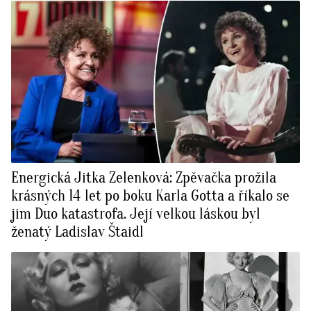
Energická Jitka Zelenková: Zpěvačka prožila
krásných 14 let po boku Karla Gotta a říkalo se
jim Duo katastrofa. Její velkou láskou byl
ženatý Ladislav Štaidl