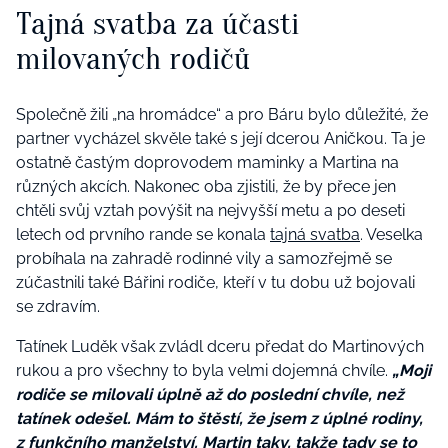
Tajná svatba za účasti
milovaných rodičů
Společně žili „na hromádce“ a pro Báru bylo důležité, že
partner vycházel skvěle také s její dcerou Aničkou. Ta je
ostatně častým doprovodem maminky a Martina na
různých akcích. Nakonec oba zjistili, že by přece jen
chtěli svůj vztah povýšit na nejvyšší metu a po deseti
letech od prvního rande se konala
tajná svatba
. Veselka
probíhala na zahradě rodinné vily a samozřejmě se
zúčastnili také Bářini rodiče, kteří v tu dobu už bojovali
se zdravím.
Tatínek Luděk však zvládl dceru předat do Martinových
rukou a pro všechny to byla velmi dojemná chvíle.
„Moji
rodiče se milovali úplně až do poslední chvíle, než
tatínek odešel. Mám to štěstí, že jsem z úplné rodiny,
z funkčního manželství. Martin taky, takže tady se to