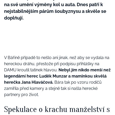
na své umění výměny kol u auta. Dnes patří k
nejstabilnějším párům šoubyznysu a skvěle se
doplňují.
V Bářině případě to nešlo ani jinak, než aby se vydala na
hereckou dráhu, přestože při podpisu přihlášky na
DAMU kroutil tatínek hlavou.
Nebyl jím nikdo menší než
legendární herec Luděk Munzar a maminkou skvělá
herečka Jana Hlaváčová.
Bára tak po vzoru rodičů
zamířila před kamery a stejně tak si našla herecké
partnery pro život.
Spekulace o krachu manželství s