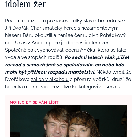
idolem žen
Prvním manželem pokračovatelky slavného rodu se stal
Jiří Dvořák.
Charismatický herec
s nezaměnitelným
hlasem Báru okouzlil a není se čemu divit. Pohádkový
čert Uriáš z Anděla páně je dodnes idolem žen.
Společně pak vychovávali dceru Aničku, která se také
vydala ve stopách rodičů.
Po sedmi letech však přišel
rozvod a samozřejmě se spekulovalo, co nebo kdo
mohl být příčinou rozpadu manželství.
Někdo tvrdil, že
Dvořákova
záliba v alkoholu
a přemíra večírků, druzí, že
herečka má mít více než blíže ke kolegovi ze seriálu.
MOHLO BY SE VÁM LÍBIT