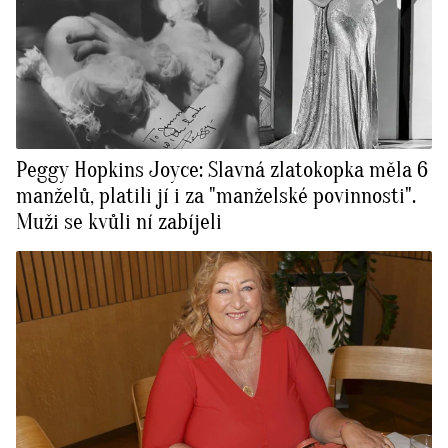
Peggy Hopkins Joyce: Slavná zlatokopka měla 6
manželů, platili jí i za "manželské povinnosti".
Muži se kvůli ní zabíjeli