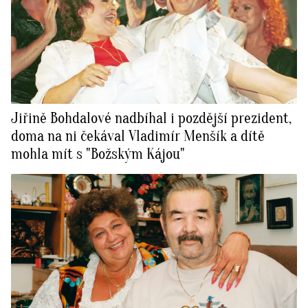
Jiřině Bohdalové nadbíhal i pozdější prezident,
doma na ni čekával Vladimír Menšík a dítě
mohla mít s "Božským Kájou"