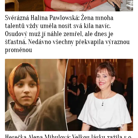
Svérázná Halina Pawlowská: Žena mnoha
talentů vždy uměla nosit svá kila navíc.
Osudový muž jí náhle zemřel, ale dnes je
šťastná. Nedávno všechny překvapila výraznou
proměnou
Herečka Alena Mihulová: Velkou lásku zažila s o