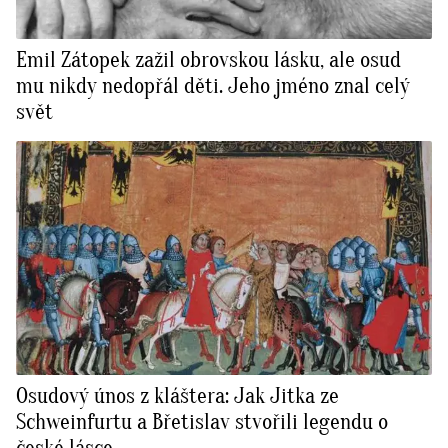
Emil Zátopek zažil obrovskou lásku, ale osud
mu nikdy nedopřál děti. Jeho jméno znal celý
svět
Osudový únos z kláštera: Jak Jitka ze
Schweinfurtu a Břetislav stvořili legendu o
české lásce