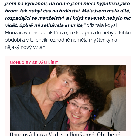
jsem na vybranou, na domě jsem měla hypotéku jako
hrom, tak nebyl čas na hrdinství. Měla jsem malé dítě,
rozpadající se manželství, a i když navenek nebylo nic
vidět, úplně mi selhávala imunita,“
přiznala kdysi
Munzarová pro deník Právo, že to opravdu nebylo lehké
období a v tu chvíli rozhodně neměla myšlenky na
nějaký nový vztah.
MOHLO BY SE VÁM LÍBIT
Osudová láska Vydry a Bouškové: Oblíbené