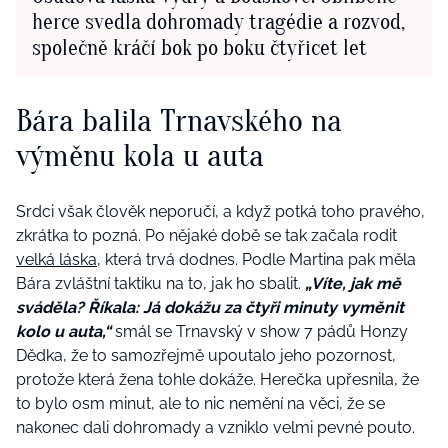
herce svedla dohromady tragédie a rozvod,
společně kráčí bok po boku čtyřicet let
Bára balila Trnavského na
výměnu kola u auta
Srdci však člověk neporučí, a když potká toho pravého,
zkrátka to pozná. Po nějaké době se tak začala rodit
velká láska
, která trvá dodnes. Podle Martina pak měla
Bára zvláštní taktiku na to, jak ho sbalit.
„Víte, jak mě
sváděla? Říkala: Já dokážu za čtyři minuty vyměnit
kolo u auta,“
smál se Trnavský v show 7 pádů Honzy
Dědka, že to samozřejmě upoutalo jeho pozornost,
protože která žena tohle dokáže. Herečka upřesnila, že
to bylo osm minut, ale to nic nemění na věci, že se
nakonec dali dohromady a vzniklo velmi pevné pouto.