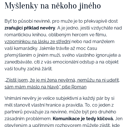
Myšlenky na někoho jiného
Byť to působí nevinně, pro muže je to překvapivě dost
zraňující příklad nevěry
. A je jedno, jestli vzdycháte nad
romantickou knihou, oblíbeným hercem ve filmu,
vzpomínkou na lásku ze střední
nebo nad manželem
vaší kamarádky. Jakmile trávíte až moc času
přemýšlením o jiném muži, svého vlastního ignorujete a
zanedbáváte, cítí z vás emocionální odstup a na objekt
vaší touhy začíná žárlit.
„Zjistil jsem, že je mi žena nevěrná, nemůžu na ni udeřit,
sám mám máslo na hlavě,“ píše Roman
Vnímání nevěry je velice subjektivní a každý pár by si
měl stanovit vlastní hranice a pravidla. To, co jeden z
partnerů považuje za nevinné, může být pro druhého
zásadním problémem.
Komunikace je tedy klíčová.
Jen
otevřeným a upřímným rozhovorem můžete zjistit, kde