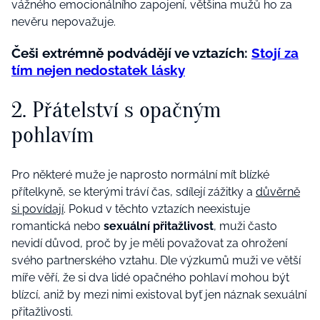
vážného emocionálního zapojení, většina mužů ho za
nevěru nepovažuje.
Češi extrémně podvádějí ve vztazích:
Stojí za
tím nejen nedostatek lásky
2. Přátelství s opačným
pohlavím
Pro některé muže je naprosto normální mít blízké
přítelkyně, se kterými tráví čas, sdílejí zážitky a
důvěrně
si povídají
. Pokud v těchto vztazích neexistuje
romantická nebo
sexuální přitažlivost
, muži často
nevidí důvod, proč by je měli považovat za ohrožení
svého partnerského vztahu. Dle výzkumů muži ve větší
míře věří, že si dva lidé opačného pohlaví mohou být
blízcí, aniž by mezi nimi existoval byť jen náznak sexuální
přitažlivosti.