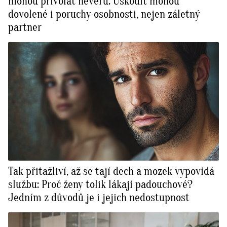
mohou přivolat nevěru. Uškodit mohou
dovolené i poruchy osobnosti, nejen záletný
partner
Tak přitažliví, až se tají dech a mozek vypovídá
službu: Proč ženy tolik lákají padouchové?
Jedním z důvodů je i jejich nedostupnost