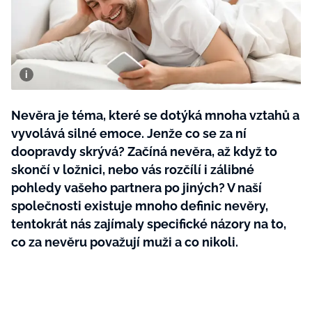
BurdaMedia
Tvoření
Extra
SVĚT ŽENY - 599 KČ
Rady a tipy
ROČNÍ PŘEDPLATNÉ SVĚT ŽENY +
SADA PRODUKTŮ MANA (10 ks)
Nevěra je téma, které se dotýká mnoha vztahů a
vyvolává silné emoce. Jenže co se za ní
doopravdy skrývá? Začíná nevěra, až když to
skončí v ložnici, nebo vás rozčílí i zálibné
pohledy vašeho partnera po jiných? V naší
společnosti existuje mnoho definic nevěry,
tentokrát nás zajímaly specifické názory na to,
co za nevěru považují muži a co nikoli.