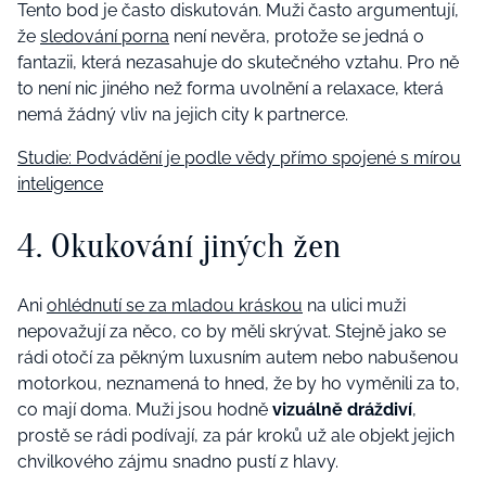
Tento bod je často diskutován. Muži často argumentují,
že
sledování porna
není nevěra, protože se jedná o
fantazii, která nezasahuje do skutečného vztahu. Pro ně
to není nic jiného než forma uvolnění a relaxace, která
nemá žádný vliv na jejich city k partnerce.
Studie: Podvádění je podle vědy přímo spojené s mírou
inteligence
4. Okukování jiných žen
Ani
ohlédnutí se za mladou kráskou
na ulici muži
nepovažují za něco, co by měli skrývat. Stejně jako se
rádi otočí za pěkným luxusním autem nebo nabušenou
motorkou, neznamená to hned, že by ho vyměnili za to,
co mají doma. Muži jsou hodně
vizuálně dráždiví
,
prostě se rádi podívají, za pár kroků už ale objekt jejich
chvilkového zájmu snadno pustí z hlavy.