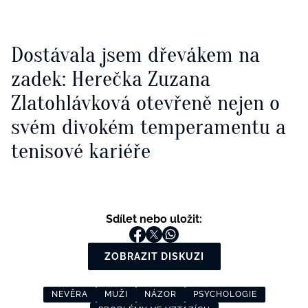
Dostávala jsem dřevákem na
zadek: Herečka Zuzana
Zlatohlávková otevřeně nejen o
svém divokém temperamentu a
tenisové kariéře
Sdílet nebo uložit:
ZOBRAZIT DISKUZI
NEVĚRA
MUŽI
NÁZOR
PSYCHOLOGIE