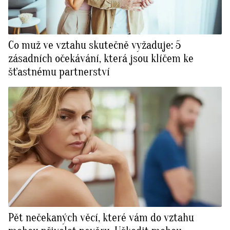
Co muž ve vztahu skutečně vyžaduje: 5
zásadních očekávání, která jsou klíčem ke
šťastnému partnerství
Pět nečekaných věcí, které vám do vztahu