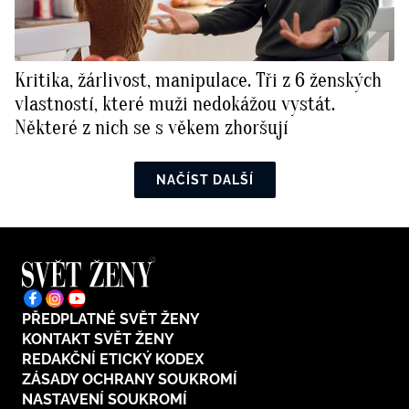
Kritika, žárlivost, manipulace. Tři z 6 ženských
vlastností, které muži nedokážou vystát.
Některé z nich se s věkem zhoršují
NAČÍST DALŠÍ
PŘEDPLATNÉ SVĚT ŽENY
KONTAKT SVĚT ŽENY
REDAKČNÍ ETICKÝ KODEX
ZÁSADY OCHRANY SOUKROMÍ
NASTAVENÍ SOUKROMÍ