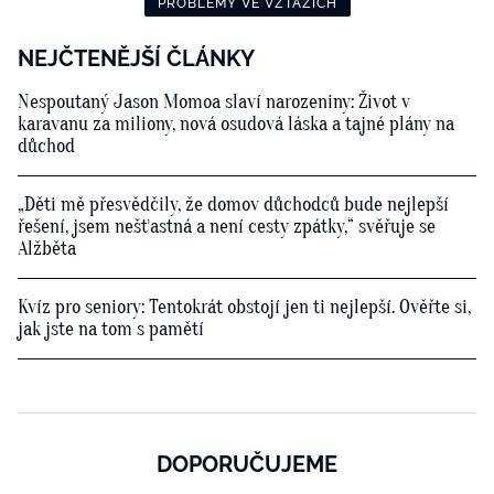
PROBLÉMY VE VZTAZÍCH
NEJČTENĚJŠÍ ČLÁNKY
Nespoutaný Jason Momoa slaví narozeniny: Život v
karavanu za miliony, nová osudová láska a tajné plány na
důchod
„Děti mě přesvědčily, že domov důchodců bude nejlepší
řešení, jsem nešťastná a není cesty zpátky,“ svěřuje se
Alžběta
Kvíz pro seniory: Tentokrát obstojí jen ti nejlepší. Ověřte si,
jak jste na tom s pamětí
DOPORUČUJEME