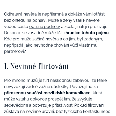
Odhalená nevěra je nepříjemná a dokáže vámi otřást
bez ohledu na pohlaví. Muže a ženy však k nevěře
vedou často
odlišné podněty
a zcela jinak ji i prožívají.
Dokonce se zásadně může lišit i
hranice tohoto pojmu
.
Kde pro muže začíná nevěra a co jim, byť zadaným,
nepřipadá jako nevhodné chování vůči vlastnímu
partnerovi?
1. Nevinné flirtování
Pro mnoho mužů je flirt neškodnou zábavou, ze které
nevyvozují žádné vážné důsledky. Považují ho za
přirozenou součást mezilidské komunikace
, která
může vztahu dokonce prospět tím, že
zvyšuje
sebevědomí
a potvrzuje přitažlivost. Pokud flirtování
zůstává na nevinné úrovni, bez fyzického kontaktu nebo