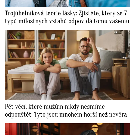
Trojúhelníková teorie lásky: Zjistěte, který ze 7
typů milostných vztahů odpovídá tomu vašemu
Pět věcí, které mužům nikdy nesmíme
odpouštět: Tyto jsou mnohem horší než nevěra