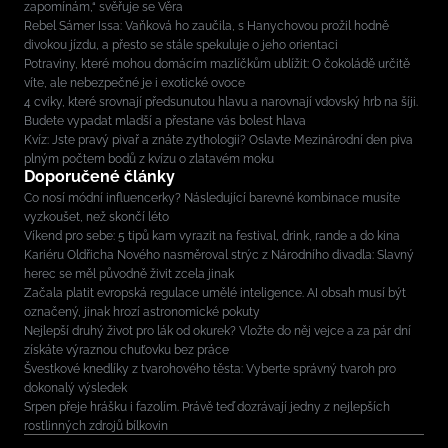
zapomínám,“ svěřuje se Věra
Rebel Sámer Issa: Vaňková ho zaučila, s Hanychovou prožil hodně
divokou jízdu, a přesto se stále spekuluje o jeho orientaci
Potraviny, které mohou domácím mazlíčkům ublížit: O čokoládě určitě
víte, ale nebezpečné je i exotické ovoce
4 cviky, které srovnají předsunutou hlavu a narovnají vdovský hrb na šíji.
Budete vypadat mladší a přestane vás bolest hlava
Kvíz: Jste pravý pivař a znáte zythologii? Oslavte Mezinárodní den piva
plným počtem bodů z kvízu o zlatavém moku
Doporučené články
Co nosí módní influencerky? Následující barevné kombinace musíte
vyzkoušet, než skončí léto
Víkend pro sebe: 5 tipů kam vyrazit na festival, drink, rande a do kina
Kariéru Oldřicha Nového nasměroval strýc z Národního divadla: Slavný
herec se měl původně živit zcela jinak
Začala platit evropská regulace umělé inteligence. AI obsah musí být
označený, jinak hrozí astronomické pokuty
Nejlepší druhý život pro lák od okurek? Vložte do něj vejce a za pár dní
získáte výraznou chuťovku bez práce
Švestkové knedlíky z tvarohového těsta: Vyberte správný tvaroh pro
dokonalý výsledek
Srpen přeje hrášku i fazolím. Právě teď dozrávají jedny z nejlepších
rostlinných zdrojů bílkovin