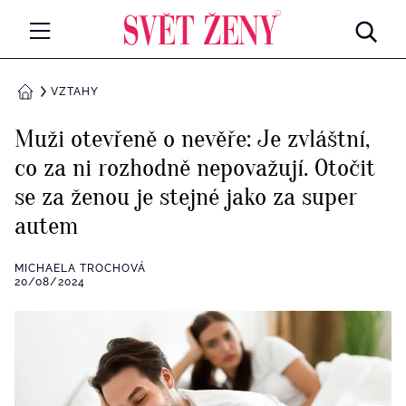
Svetzeny.cz
MÓDA A KRÁSA
VZTAHY
DOMŮ
CELEBRITY
Muži otevřeně o nevěře: Je zvláštní,
Všechny kategorie
co za ni rozhodně nepovažují. Otočit
RETROHUBKY
se za ženou je stejné jako za super
Rozhovory
PSYCHOLOGIE
autem
Všechny kategorie
ZDRAVÍ
MICHAELA TROCHOVÁ
20/08/2024
Seberozvoj
Všechny kategorie
ZÁBAVA
Životní styl
Všechny kategorie
BYDLENÍ
Testy a kvízy
Všechny kategorie