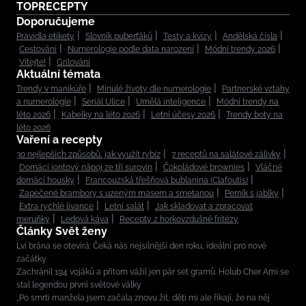
TOPRECEPTY
Doporučujeme
Pravidla etikety
Slovník puberťáků
Testy a kvízy
Andělská čísla
Cestování
Numerologie podle data narození
Módní trendy 2026
Vítejte!
Grilování
Aktuální témata
Trendy v manikúře
Minulé životy dle numerologie
Partnerské vztahy
a numerologie
Seriál Ulice
Umělá inteligence
Módní trendy na
léto 2026
Kabelky na léto 2026
Letní účesy 2026
Trendy boty na
léto 2026
Vaření a recepty
30 nejlepších způsobů, jak využít rybíz
7 receptů na salátové zálivky
Domácí iontový nápoj ze tří surovin
Čokoládové brownies
Vláčné
domácí housky
Francouzská třešňová bublanina (Clafoutis)
Zapečené brambory s uzeným masem a smetanou
Perník s jablky
Extra rychlé lívance
Letní salát
Jak skladovat a zpracovat
meruňky
Ledová káva
Recepty z horkovzdušné fritézy
Články Svět ženy
Lví brána se otevírá: Čeká nás nejsilnější den roku, ideální pro nové
začátky
Zachránil 194 vojáků a přitom vážil jen pár set gramů. Holub Cher Ami se
stal legendou první světové války
„Po smrti manžela jsem začala znovu žít, děti mi ale říkají, že na něj