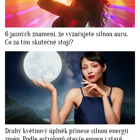
6 jasných znamení, že vyzařujete silnou auru.
Co za tím skutečně stojí?
Druhý květnový úplněk přinese silnou energii
změn. Podle astrologů otevře emoce i staré