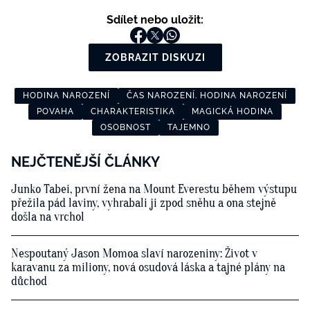
Sdílet nebo uložit:
ZOBRAZIT DISKUZI
HODINA NAROZENÍ
ČAS NAROZENÍ. HODINA NAROZENÍ
POVAHA
CHARAKTERISTIKA
MAGICKÁ HODINA
OSOBNOST
TAJEMNO
NEJČTENĚJŠÍ ČLÁNKY
Junko Tabei, první žena na Mount Everestu během výstupu
přežila pád laviny, vyhrabali ji zpod sněhu a ona stejně
došla na vrchol
Nespoutaný Jason Momoa slaví narozeniny: Život v
karavanu za miliony, nová osudová láska a tajné plány na
důchod