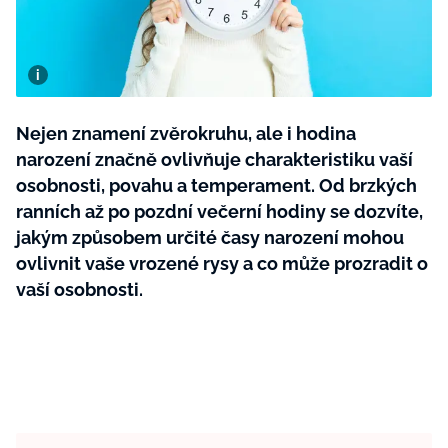
BurdaMedia
Tvoření
Extra
SVĚT ŽENY - 599 KČ
Rady a tipy
ROČNÍ PŘEDPLATNÉ SVĚT ŽENY +
SADA PRODUKTŮ MANA (10 ks)
Nejen znamení zvěrokruhu, ale i hodina
narození značně ovlivňuje charakteristiku vaší
osobnosti, povahu a temperament. Od brzkých
ranních až po pozdní večerní hodiny se dozvíte,
jakým způsobem určité časy narození mohou
ovlivnit vaše vrozené rysy a co může prozradit o
vaší osobnosti.