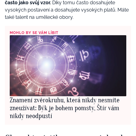
často jako svůj vzor.
Díky tomu často dosahujete
vysokých postavení a dosahujete vysokých platů. Máte
také talent na umělecké obory.
MOHLO BY SE VÁM LÍBIT
Znamení zvěrokruhu, která nikdy nesmíte
zneužívat: Býk je bohem pomsty, Štír vám
nikdy neodpustí