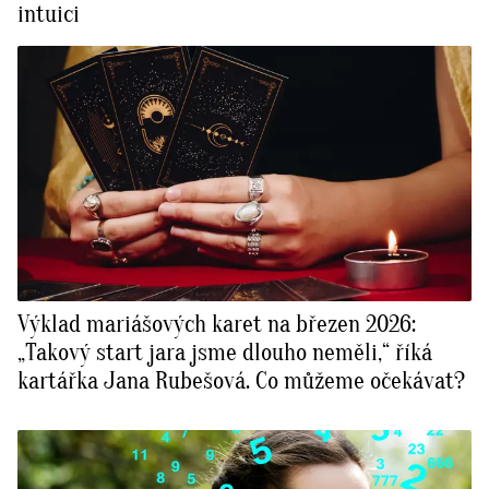
intuici
Výklad mariášových karet na březen 2026:
„Takový start jara jsme dlouho neměli,“ říká
kartářka Jana Rubešová. Co můžeme očekávat?