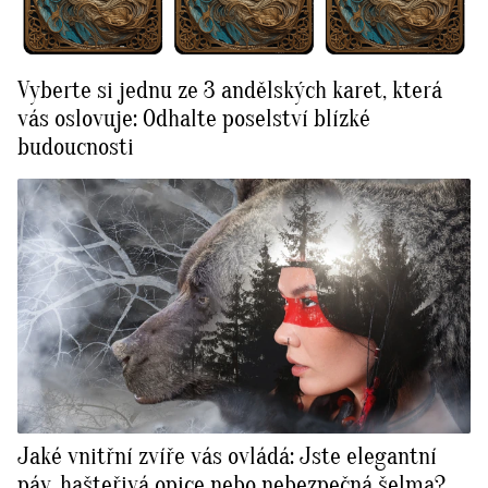
Vyberte si jednu ze 3 andělských karet, která
vás oslovuje: Odhalte poselství blízké
budoucnosti
Jaké vnitřní zvíře vás ovládá: Jste elegantní
páv, hašteřivá opice nebo nebezpečná šelma?