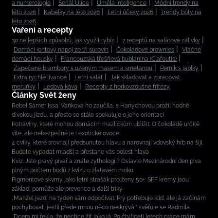
a numerologie
Seriál Ulice
Umělá inteligence
Módní trendy na
léto 2026
Kabelky na léto 2026
Letní účesy 2026
Trendy boty na
léto 2026
Vaření a recepty
30 nejlepších způsobů, jak využít rybíz
7 receptů na salátové zálivky
Domácí iontový nápoj ze tří surovin
Čokoládové brownies
Vláčné
domácí housky
Francouzská třešňová bublanina (Clafoutis)
Zapečené brambory s uzeným masem a smetanou
Perník s jablky
Extra rychlé lívance
Letní salát
Jak skladovat a zpracovat
meruňky
Ledová káva
Recepty z horkovzdušné fritézy
Články Svět ženy
Rebel Sámer Issa: Vaňková ho zaučila, s Hanychovou prožil hodně
divokou jízdu, a přesto se stále spekuluje o jeho orientaci
Potraviny, které mohou domácím mazlíčkům ublížit: O čokoládě určitě
víte, ale nebezpečné je i exotické ovoce
4 cviky, které srovnají předsunutou hlavu a narovnají vdovský hrb na šíji.
Budete vypadat mladší a přestane vás bolest hlava
Kvíz: Jste pravý pivař a znáte zythologii? Oslavte Mezinárodní den piva
plným počtem bodů z kvízu o zlatavém moku
Pigmentové skvrny jako letní strašák pro ženy 50+: SPF krémy jsou
základ, pomůže ale prevence a další triky
„Manžel jezdí na týden sám odpočívat. Prý potřebuje klid, ale já začínám
pochybovat, jestli přede mnou něco neskrývá,“ svěřuje se Radmila
„Dcera mi řekla, že nechce žít jako já. Po čtyřiceti letech práce mám