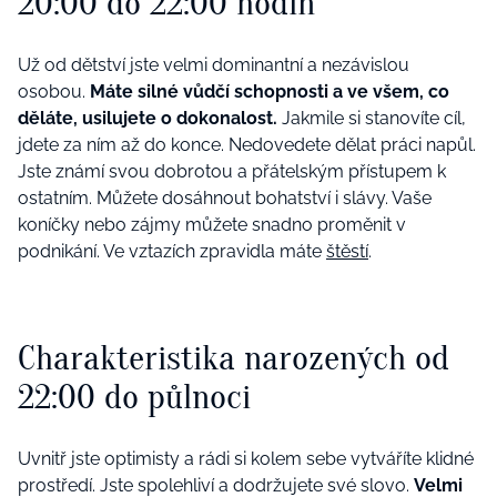
20:00 do 22:00 hodin
Už od dětství jste velmi dominantní a nezávislou
osobou.
Máte silné vůdčí schopnosti a ve všem, co
děláte, usilujete o dokonalost.
Jakmile si stanovíte cíl,
jdete za ním až do konce. Nedovedete dělat práci napůl.
Jste známí svou dobrotou a přátelským přístupem k
ostatním. Můžete dosáhnout bohatství i slávy. Vaše
koníčky nebo zájmy můžete snadno proměnit v
podnikání. Ve vztazích zpravidla máte
štěstí
.
Charakteristika narozených od
22:00 do půlnoci
Uvnitř jste optimisty a rádi si kolem sebe vytváříte klidné
prostředí. Jste spolehliví a dodržujete své slovo.
Velmi