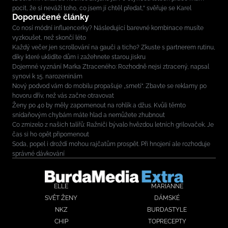
pocit, že si neváží toho, co jsem jí chtěl předat,“ svěřuje se Karel
Doporučené články
Co nosí módní influencerky? Následující barevné kombinace musíte
vyzkoušet, než skončí léto
Každý večer jen scrollování na gauči a ticho? Zkuste s partnerem rutinu,
díky které uklidíte dům i zažehnete starou jiskru
Dojemné vyznání Marka Ztraceného: Rozhodně nejsi ztracený, napsal
synovi k 15. narozeninám
Nový podvod vám do mobilu propašuje „smetí“. Zbavte se reklamy po
hovoru dřív, než vás začne otravovat
Ženy po 40 by měly zapomenout na rohlík a džus. Kvůli těmto
snídaňovým chybám máte hlad a nemůžete zhubnout
Co zmizelo z našich talířů: Ražniči bývalo hvězdou letních grilovaček. Je
čas si ho opět připomenout
Soda, popel i droždí mohou rajčatům prospět. Při hnojení ale rozhoduje
správné dávkování
ELLE
MARIANNE
SVĚT ŽENY
DÁMSKÉ
NKZ
BURDASTYLE
CHIP
TOPRECEPTY