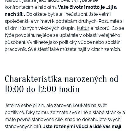
Narodili jste se jako filozofové. Vyhýbáte se
konfrontacím a hádkám.
Vaše životní motto je „žij a
nech žít“.
Dokážete být ale i neústupní. Jste velmi
společenští a vnímaví k potřebám druhých. Rozumíte si
s lidmi různých věkových skupin,
kultur
a názorů. Co se
týče povolání, nejlépe se uplatníte v oblasti veřejného
působení. Vyniknete jako politický vůdce nebo sociální
pracovník. Své štěstí také můžete najít v cizích zemích.
Charakteristika narozených od
10:00 do 12:00 hodin
Jste na sebe přísní, ale zároveň koukáte na svět
pozitivně. Díky tomu, že znáte své silné a slabé stránky a
máte pevně stanovené cíle, snadno dosahujete svých
stanovených cílů.
Jste rozenými vůdci a lidé vás mají