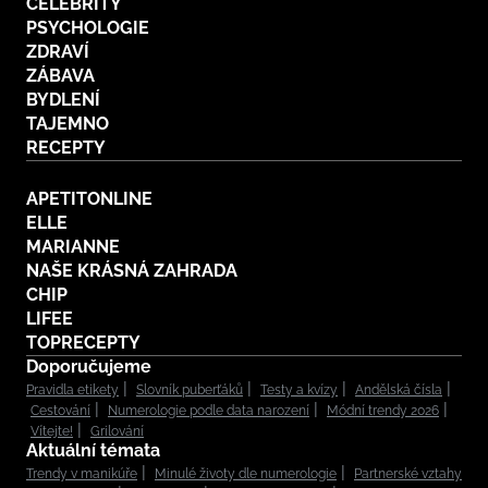
CELEBRITY
PSYCHOLOGIE
ZDRAVÍ
ZÁBAVA
BYDLENÍ
TAJEMNO
RECEPTY
APETITONLINE
ELLE
MARIANNE
NAŠE KRÁSNÁ ZAHRADA
CHIP
LIFEE
TOPRECEPTY
Doporučujeme
Pravidla etikety
Slovník puberťáků
Testy a kvízy
Andělská čísla
Cestování
Numerologie podle data narození
Módní trendy 2026
Vítejte!
Grilování
Aktuální témata
Trendy v manikúře
Minulé životy dle numerologie
Partnerské vztahy