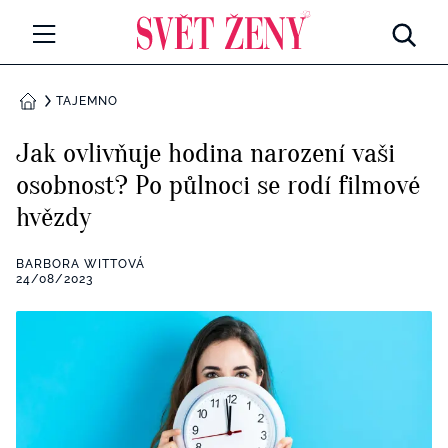
Svetzeny.cz
MÓDA A KRÁSA
TAJEMNO
DOMŮ
CELEBRITY
Jak ovlivňuje hodina narození vaši
Všechny kategorie
osobnost? Po půlnoci se rodí filmové
RETROHUBKY
hvězdy
Rozhovory
PSYCHOLOGIE
BARBORA WITTOVÁ
Všechny kategorie
24/08/2023
ZDRAVÍ
Seberozvoj
Všechny kategorie
ZÁBAVA
Životní styl
Všechny kategorie
BYDLENÍ
Testy a kvízy
Všechny kategorie