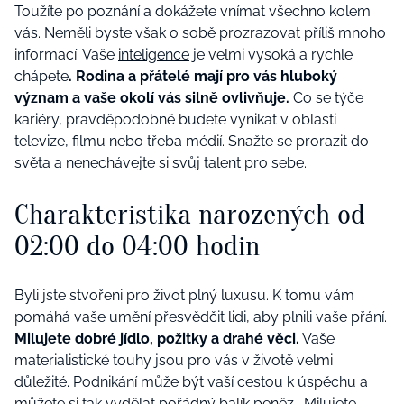
Toužíte po poznání a dokážete vnímat všechno kolem
vás. Neměli byste však o sobě prozrazovat příliš mnoho
informací. Vaše
inteligence
je velmi vysoká a rychle
chápete
. Rodina a přátelé mají pro vás hluboký
význam a vaše okolí vás silně ovlivňuje.
Co se týče
kariéry, pravděpodobně budete vynikat v oblasti
televize, filmu nebo třeba médií. Snažte se prorazit do
světa a nenechávejte si svůj talent pro sebe.
Charakteristika narozených od
02:00 do 04:00 hodin
Byli jste stvořeni pro život plný luxusu. K tomu vám
pomáhá vaše umění přesvědčit lidi, aby plnili vaše přání.
Milujete dobré jídlo, požitky a drahé věci.
Vaše
materialistické touhy jsou pro vás v životě velmi
důležité. Podnikání může být vaší cestou k úspěchu a
můžete si tak vydělat pořádný balík peněz. Milujete