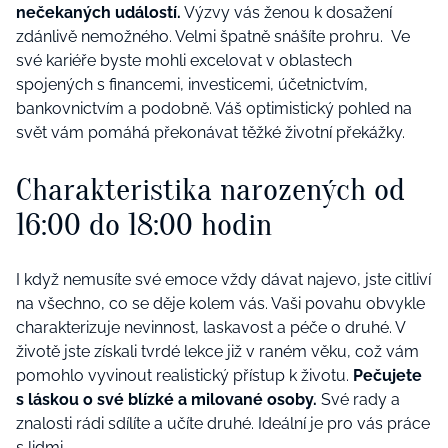
nečekaných událostí.
Výzvy vás ženou k dosažení
zdánlivě nemožného. Velmi špatně snášíte prohru. Ve
své kariéře byste mohli excelovat v oblastech
spojených s financemi, investicemi, účetnictvím,
bankovnictvím a podobně. Váš optimistický pohled na
svět vám pomáhá překonávat těžké životní překážky.
Charakteristika narozených od
16:00 do 18:00 hodin
I když nemusíte své emoce vždy dávat najevo, jste citliví
na všechno, co se děje kolem vás. Vaši povahu obvykle
charakterizuje nevinnost, laskavost a péče o druhé. V
životě jste získali tvrdé lekce již v raném věku, což vám
pomohlo vyvinout realistický přístup k životu.
Pečujete
s láskou o své blízké a milované osoby.
Své rady a
znalosti rádi sdílíte a učíte druhé. Ideální je pro vás práce
s lidmi.