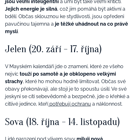
jsou velmi inteligentní
a umí být také velmi kritičtí.
Jejich energie je silná
, což jim pomáhá být aktivní a
bdělí. Občas sklouznou ke stydlivosti, jsou opředeni
pavučinou tajemna a
je těžké uhádnout na co právě
myslí
.
Jelen (20. září - 17. října)
V Mayském kalendáři jde o znamení, které ze všeho
nejvíc
touží po samotě a je obklopeno velkými
strachy
, které ho mohou hodně limitovat. Občas své
obavy překonávají, ale stojí je to spoustu úsilí. Ve své
jeskyni se cítí sebevědomě a bezpečně, jde o křehké a
citlivé jedince, kteří
potřebují ochranu
a náklonnost.
Sova (18. října - 14. listopadu)
Lidé narození pod vlivem sovy
milují nová