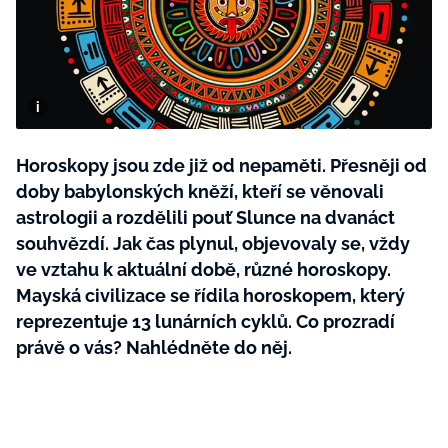
BurdaMedia
Tvoření
Extra
SVĚT ŽENY - 599 KČ
Rady a tipy
ROČNÍ PŘEDPLATNÉ SVĚT ŽENY +
SADA PRODUKTŮ MANA (10 ks)
Horoskopy jsou zde již od nepaměti. Přesněji od
doby babylonských kněží, kteří se věnovali
astrologii a rozdělili pouť Slunce na dvanáct
souhvězdí. Jak čas plynul, objevovaly se, vždy
ve vztahu k aktuální době, různé horoskopy.
Mayská civilizace se řídila horoskopem, který
reprezentuje 13 lunárních cyklů. Co prozradí
právě o vás? Nahlédněte do něj.