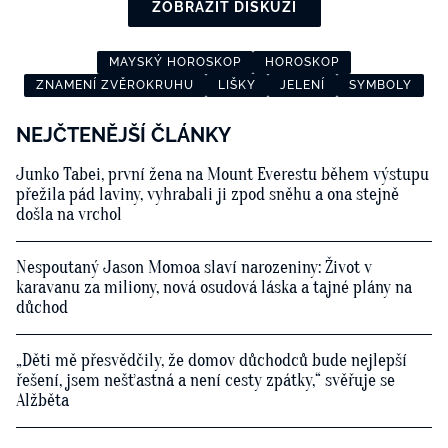
ZOBRAZIT DISKUZI
MAYSKÝ HOROSKOP
HOROSKOP
ZNAMENÍ ZVĚROKRUHU
LIŠKY
JELENÍ
SYMBOLY
NEJČTENĚJŠÍ ČLÁNKY
Junko Tabei, první žena na Mount Everestu během výstupu
přežila pád laviny, vyhrabali ji zpod sněhu a ona stejně
došla na vrchol
Nespoutaný Jason Momoa slaví narozeniny: Život v
karavanu za miliony, nová osudová láska a tajné plány na
důchod
„Děti mě přesvědčily, že domov důchodců bude nejlepší
řešení, jsem nešťastná a není cesty zpátky,“ svěřuje se
Alžběta