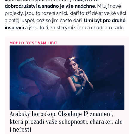
dobrodružství a snadno je vše nadchne
. Milují nové
projekty, jsou to rození snílci, kteří touží dělat velké věci
a chtějí uspět, což se jim často daří.
Umí být pro druhé
inspirací
a jsou to ti, za kterými si druzí chodí pro radu.
MOHLO BY SE VÁM LÍBIT
Arabský horoskop: Obsahuje 12 znamení,
která prozadí vaše schopnosti, charaker, ale
i neřesti