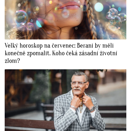
Velký horoskop na červenec: Berani by měli
konečně zpomalit. Koho čeká zásadní životní
zlom?