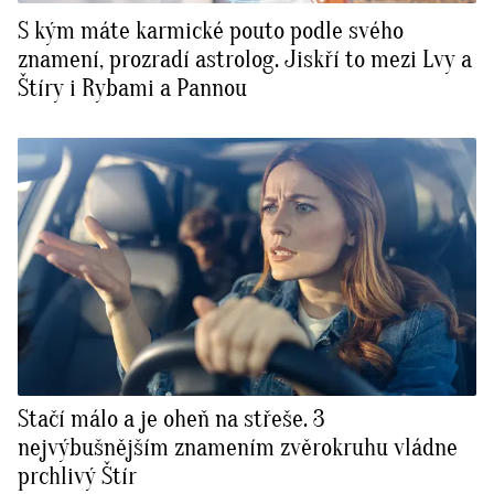
S kým máte karmické pouto podle svého
znamení, prozradí astrolog. Jiskří to mezi Lvy a
Štíry i Rybami a Pannou
Stačí málo a je oheň na střeše. 3
nejvýbušnějším znamením zvěrokruhu vládne
prchlivý Štír