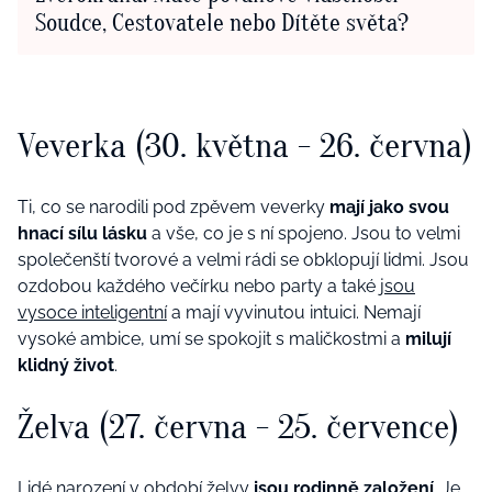
Soudce, Cestovatele nebo Dítěte světa?
Veverka (30. května - 26. června)
Ti, co se narodili pod zpěvem veverky
mají jako svou
hnací sílu lásku
a vše, co je s ní spojeno. Jsou to velmi
společenští tvorové a velmi rádi se obklopují lidmi. Jsou
ozdobou každého večírku nebo party a také
jsou
vysoce inteligentní
a mají vyvinutou intuici. Nemají
vysoké ambice, umí se spokojit s maličkostmi a
milují
klidný život
.
Želva (27. června - 25. července)
Lidé narození v období želvy
jsou rodinně založení
. Je