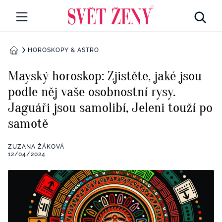
Svetzeny.cz
MÓDA A KRÁSA
HOROSKOPY & ASTRO
DOMŮ
CELEBRITY
Mayský horoskop: Zjistěte, jaké jsou
Všechny kategorie
podle něj vaše osobnostní rysy.
RETROHUBKY
Jaguáři jsou samolibí, Jeleni touží po
Rozhovory
PSYCHOLOGIE
samotě
Všechny kategorie
ZDRAVÍ
ZUZANA ŽÁKOVÁ
12/04/2024
Seberozvoj
Všechny kategorie
ZÁBAVA
Životní styl
Všechny kategorie
BYDLENÍ
Testy a kvízy
Všechny kategorie