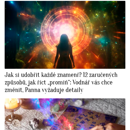
Jak si udobřit každé znamení? 12 zaručených
způsobů, jak říct „promiň“: Vodnář vás chce
změnit, Panna vyžaduje detaily