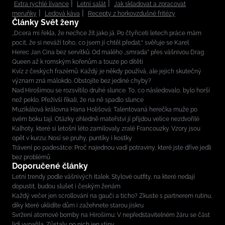
Extra rychlé lívance
Letní salát
Jak skladovat a zpracovat
meruňky
Ledová káva
Recepty z horkovzdušné fritézy
Články Svět ženy
„Dcera mi řekla, že nechce žít jako já. Po čtyřiceti letech práce mám
pocit, že si neváží toho, co jsem jí chtěl předat,“ svěřuje se Karel
Herec Jan Cina bez servítků: Od malého „smrada” přes vášnivou Drag
Queen až k romským kořenům a touze po dítěti
Kvíz z českých frazémů: Každý je někdy používá, ale jejich skutečný
význam zná málokdo. Obstojíte bez jediné chyby?
Nad Hirošimou se rozsvítilo druhé slunce. To, co následovalo, bylo horší
než peklo. Přeživší říkali, že na ně spadlo slunce
Muzikálová královna Hana Holišová: Talentovaná herečka muže po
svém boku tají. Otázky ohledně mateřství jí přijdou velice nezdvořilé
Kalhoty, které si letošní léto zamilovaly zralé Francouzky. Vzory jsou
opět v kurzu: Nosí se pruhy, puntíky i kostky
Trávení po padesátce: Proč najednou vadí potraviny, které jste dříve jedli
bez problémů
Doporučené články
Letní trendy podle vášnivých Italek. Stylové outfity, na které nedají
dopustit, budou slušet i českým ženám
Každý večer jen scrollování na gauči a ticho? Zkuste s partnerem rutinu,
díky které uklidíte dům i zažehnete starou jiskru
Svržení atomové bomby na Hirošimu: V nepředstavitelném žáru se část
lidí vypařila. Zůstaly po nich jen stíny