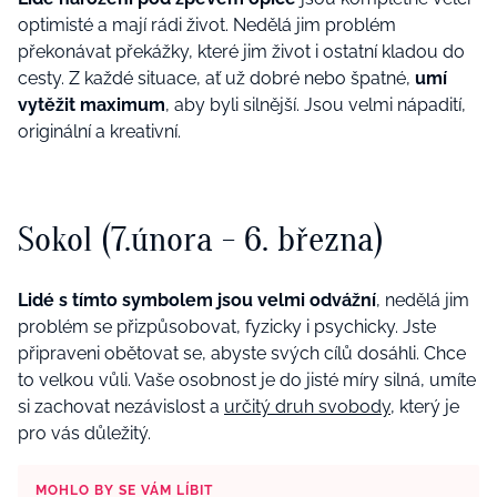
optimisté a mají rádi život. Nedělá jim problém
překonávat překážky, které jim život i ostatní kladou do
cesty. Z každé situace, ať už dobré nebo špatné,
umí
vytěžit maximum
, aby byli silnější. Jsou velmi nápadití,
originální a kreativní.
Sokol (7.února - 6. března)
Lidé s tímto symbolem jsou velmi odvážní
, nedělá jim
problém se přizpůsobovat, fyzicky i psychicky. Jste
připraveni obětovat se, abyste svých cílů dosáhli. Chce
to velkou vůli. Vaše osobnost je do jisté míry silná, umíte
si zachovat nezávislost a
určitý druh svobody
, který je
pro vás důležitý.
MOHLO BY SE VÁM LÍBIT