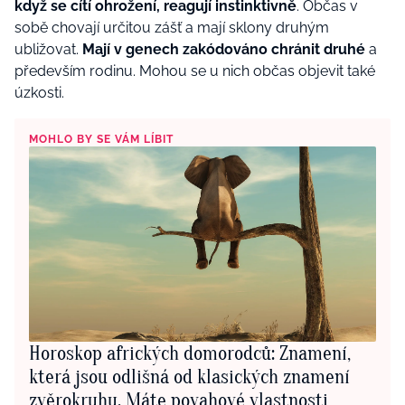
když se cítí ohrožení, reagují instinktivně
. Občas v
sobě chovají určitou zášť a mají sklony druhým
ubližovat.
Mají v genech zakódováno chránit druhé
a
především rodinu. Mohou se u nich občas objevit také
úzkosti.
MOHLO BY SE VÁM LÍBIT
Horoskop afrických domorodců: Znamení,
která jsou odlišná od klasických znamení
zvěrokruhu. Máte povahové vlastnosti