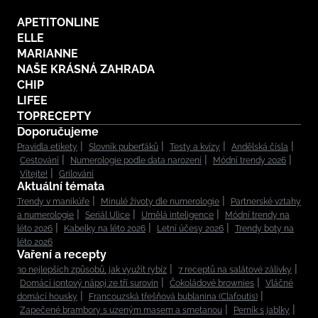
APETITONLINE
ELLE
MARIANNE
NAŠE KRÁSNÁ ZAHRADA
CHIP
LIFEE
TOPRECEPTY
Doporučujeme
Pravidla etikety
Slovník puberťáků
Testy a kvízy
Andělská čísla
Cestování
Numerologie podle data narození
Módní trendy 2026
Vítejte!
Grilování
Aktuální témata
Trendy v manikúře
Minulé životy dle numerologie
Partnerské vztahy
a numerologie
Seriál Ulice
Umělá inteligence
Módní trendy na
léto 2026
Kabelky na léto 2026
Letní účesy 2026
Trendy boty na
léto 2026
Vaření a recepty
30 nejlepších způsobů, jak využít rybíz
7 receptů na salátové zálivky
Domácí iontový nápoj ze tří surovin
Čokoládové brownies
Vláčné
domácí housky
Francouzská třešňová bublanina (Clafoutis)
Zapečené brambory s uzeným masem a smetanou
Perník s jablky