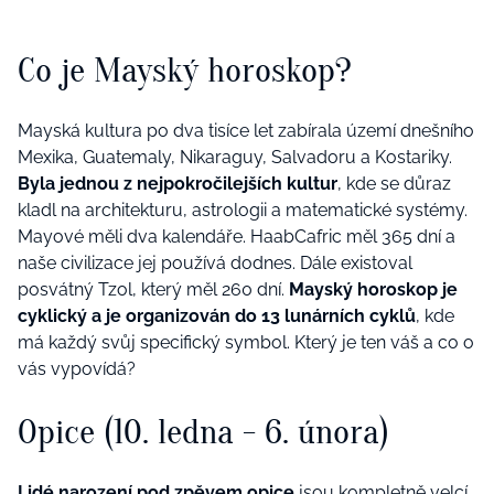
Co je Mayský horoskop?
Mayská kultura po dva tisíce let zabírala území dnešního
Mexika, Guatemaly, Nikaraguy, Salvadoru a Kostariky.
Byla jednou z nejpokročilejších kultur
, kde se důraz
kladl na architekturu, astrologii a matematické systémy.
Mayové měli dva kalendáře. HaabCafric měl 365 dní a
naše civilizace jej používá dodnes. Dále existoval
posvátný Tzol, který měl 260 dní.
Mayský horoskop je
cyklický a je organizován do 13 lunárních cyklů
, kde
má každý svůj specifický symbol. Který je ten váš a co o
vás vypovídá?
Opice (10. ledna - 6. února)
Lidé narození pod zpěvem opice
jsou kompletně velcí