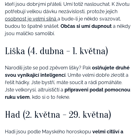
kteří jsou dobrými přáteli. Umí totiž naslouchat. K životu
potřebují velkou dávku nezávislosti, protože jejich
osobnost je velmi silná
a bude-li je někdo svazovat,
budou to špatně snášet.
Občas si umí dupnout
a někdy
jsou maličko samolibí.
Liška (4. dubna - 1. května)
Narodili jste se pod zpěvem lišky? Pak
oslňujete druhé
svou vynikající inteligencí
. Umíte velmi dobře zkrotit a
řešit hádky. Jste bystří, máte soucit a rádi pomáháte.
Jste velkorysí, altruističtí a
připraveni podat pomocnou
ruku všem
, kdo si o to řekne.
Had (2. května - 29. května)
Hadi jsou podle Mayského horoskopu
velmi citliví a