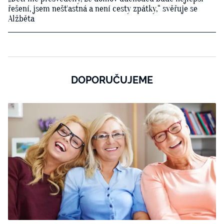
řešení, jsem nešťastná a není cesty zpátky,“ svěřuje se
Alžběta
DOPORUČUJEME