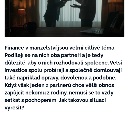
BurdaMedia
Tvoření
Extra
SVĚT ŽENY - 599 KČ
Rady a tipy
ROČNÍ PŘEDPLATNÉ SVĚT ŽENY +
SADA PRODUKTŮ MANA (10 ks)
Finance v manželství jsou velmi citlivé téma.
Podílejí se na nich oba partneři a je tedy
důležité, aby o nich rozhodovali společně. Větší
investice spolu probírají a společně domlouvají
také například opravy, dovolenou a podobně.
Když však jeden z partnerů chce větší obnos
zapůjčit někomu z rodiny, nemusí se to vždy
setkat s pochopením. Jak takovou situaci
vyřešit?