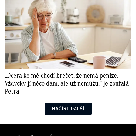
„Dcera ke mě chodí brečet, že nemá peníze.
Vždycky jí něco dám, ale už nemůžu,” je zoufalá
Petra
NAČÍST DALŠÍ