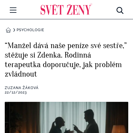
Svetzeny.cz
MÓDA A KRÁSA
PSYCHOLOGIE
DOMŮ
CELEBRITY
“Manžel dává naše peníze své sestře,”
Všechny kategorie
stěžuje si Zdenka. Rodinná
RETROHUBKY
terapeutka doporučuje, jak problém
Rozhovory
PSYCHOLOGIE
zvládnout
Všechny kategorie
ZDRAVÍ
ZUZANA ŽÁKOVÁ
22/12/2023
Seberozvoj
Všechny kategorie
ZÁBAVA
Životní styl
Všechny kategorie
BYDLENÍ
Testy a kvízy
Všechny kategorie