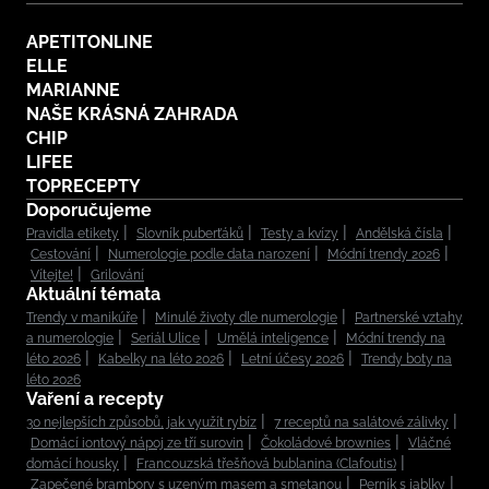
APETITONLINE
ELLE
MARIANNE
NAŠE KRÁSNÁ ZAHRADA
CHIP
LIFEE
TOPRECEPTY
Doporučujeme
Pravidla etikety
Slovník puberťáků
Testy a kvízy
Andělská čísla
Cestování
Numerologie podle data narození
Módní trendy 2026
Vítejte!
Grilování
Aktuální témata
Trendy v manikúře
Minulé životy dle numerologie
Partnerské vztahy
a numerologie
Seriál Ulice
Umělá inteligence
Módní trendy na
léto 2026
Kabelky na léto 2026
Letní účesy 2026
Trendy boty na
léto 2026
Vaření a recepty
30 nejlepších způsobů, jak využít rybíz
7 receptů na salátové zálivky
Domácí iontový nápoj ze tří surovin
Čokoládové brownies
Vláčné
domácí housky
Francouzská třešňová bublanina (Clafoutis)
Zapečené brambory s uzeným masem a smetanou
Perník s jablky