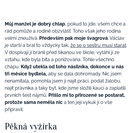
Můj manžel je dobrý chlap
, pokud to jde, všem chce a
rád pomůže a rodině obzvlášť. Toho však jeho rodina
velmi zneužívá.
Především pak moje švagrová
. Václav
je starší a bral to vždycky tak,
že se o sestru musí starat
.
V dospívají jí bránil před šikanou ve škole, vytáhl ji ze
vztahu, kde byla bita a ponižována. Tohle všechno
chápu.
Když utekla od toho násilníka, dokonce u nás
tři měsíce bydlela,
aby se dala dohromady. Nic jsem
nenamítala, pomohla jsem ji najít práci, podat žalobu,
najít právníka a taky byt, kde jsme složili kauci a zaplatili
prvních šest nájmů.
Přišlo mi to přirozené se postarat,
protože sama neměla nic
a ten její vykuk jí o vše
připravil.
Pěkná vyžírka