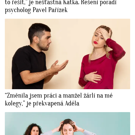
to řešit,” je nešťastná Katka. Řešení poradí
psycholog Pavel Pařízek
“Změnila jsem práci a manžel žárlí na mé
kolegy,” je překvapená Adéla