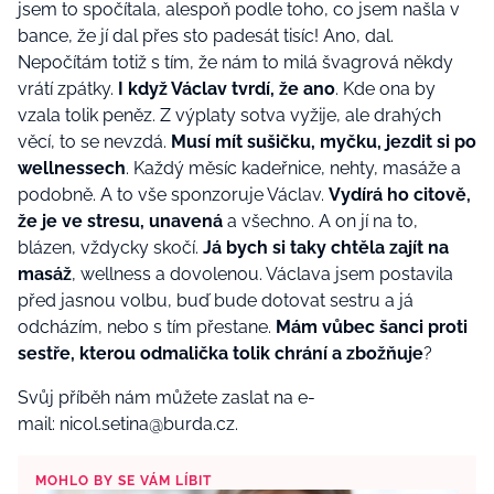
jsem to spočítala, alespoň podle toho, co jsem našla v
bance, že jí dal přes sto padesát tisíc! Ano, dal.
Nepočítám totiž s tím, že nám to milá švagrová někdy
vrátí zpátky.
I když Václav tvrdí, že ano
. Kde ona by
vzala tolik peněz. Z výplaty sotva vyžije, ale drahých
věcí, to se nevzdá.
Musí mít sušičku, myčku, jezdit si po
wellnessech
. Každý měsíc kadeřnice, nehty, masáže a
podobně. A to vše sponzoruje Václav.
Vydírá ho citově,
že je ve stresu, unavená
a všechno. A on jí na to,
blázen, vždycky skočí.
Já bych si taky chtěla zajít na
masáž
, wellness a dovolenou. Václava jsem postavila
před jasnou volbu, buď bude dotovat sestru a já
odcházím, nebo s tím přestane.
Mám vůbec šanci proti
sestře, kterou odmalička tolik chrání a zbožňuje
?
Svůj příběh nám můžete zaslat na e-
mail:
nicol.setina@burda.cz
.
MOHLO BY SE VÁM LÍBIT