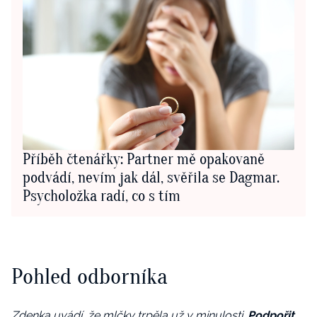
Příběh čtenářky: Partner mě opakovaně
podvádí, nevím jak dál, svěřila se Dagmar.
Psycholožka radí, co s tím
Pohled odborníka
Zdenka uvádí, že mlčky trpěla už v minulosti.
Podpořit