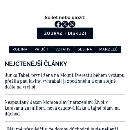
Sdílet nebo uložit:
ZOBRAZIT DISKUZI
RODINA
PŘÍBĚH
VZTAHY
SESTRA
MANŽELÉ
NEJČTENĚJŠÍ ČLÁNKY
Junko Tabei, první žena na Mount Everestu během výstupu
přežila pád laviny, vyhrabali ji zpod sněhu a ona stejně
došla na vrchol
Nespoutaný Jason Momoa slaví narozeniny: Život v
karavanu za miliony, nová osudová láska a tajné plány na
důchod
„Děti mě přesvědčily, že domov důchodců bude nejlepší