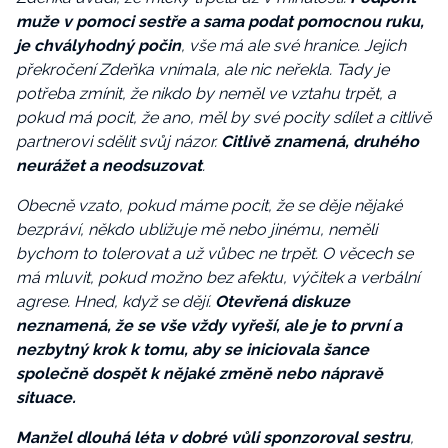
muže v pomoci sestře a sama podat pomocnou ruku,
je chvályhodný počin
, vše má ale své hranice. Jejich
překročení Zdeňka vnímala, ale nic neřekla. Tady je
potřeba zmínit, že nikdo by neměl ve vztahu trpět, a
pokud má pocit, že ano, měl by své pocity sdílet a citlivě
partnerovi sdělit svůj názor.
Citlivě znamená, druhého
neurážet a neodsuzovat
.
Obecně vzato, pokud máme pocit, že se děje nějaké
bezpráví, někdo ubližuje mě nebo jinému, neměli
bychom to tolerovat a už vůbec ne trpět. O věcech se
má mluvit, pokud možno bez afektu, výčitek a verbální
agrese. Hned, když se dějí.
Otevřená diskuze
neznamená, že se vše vždy vyřeší, ale je to první a
nezbytný krok k tomu, aby se iniciovala šance
společně dospět k nějaké změně nebo nápravě
situace.
Manžel dlouhá léta v dobré vůli sponzoroval sestru
,