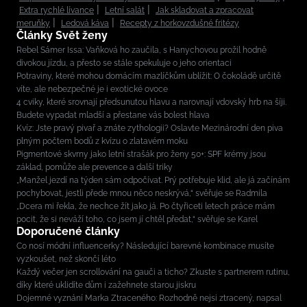
Extra rychlé lívance
Letní salát
Jak skladovat a zpracovat
meruňky
Ledová káva
Recepty z horkovzdušné fritézy
Články Svět ženy
Rebel Sámer Issa: Vaňková ho zaučila, s Hanychovou prožil hodně
divokou jízdu, a přesto se stále spekuluje o jeho orientaci
Potraviny, které mohou domácím mazlíčkům ublížit: O čokoládě určitě
víte, ale nebezpečné je i exotické ovoce
4 cviky, které srovnají předsunutou hlavu a narovnají vdovský hrb na šíji.
Budete vypadat mladší a přestane vás bolest hlava
Kvíz: Jste pravý pivař a znáte zythologii? Oslavte Mezinárodní den piva
plným počtem bodů z kvízu o zlatavém moku
Pigmentové skvrny jako letní strašák pro ženy 50+: SPF krémy jsou
základ, pomůže ale prevence a další triky
„Manžel jezdí na týden sám odpočívat. Prý potřebuje klid, ale já začínám
pochybovat, jestli přede mnou něco neskrývá,“ svěřuje se Radmila
„Dcera mi řekla, že nechce žít jako já. Po čtyřiceti letech práce mám
pocit, že si neváží toho, co jsem jí chtěl předat,“ svěřuje se Karel
Doporučené články
Co nosí módní influencerky? Následující barevné kombinace musíte
vyzkoušet, než skončí léto
Každý večer jen scrollování na gauči a ticho? Zkuste s partnerem rutinu,
díky které uklidíte dům i zažehnete starou jiskru
Dojemné vyznání Marka Ztraceného: Rozhodně nejsi ztracený, napsal