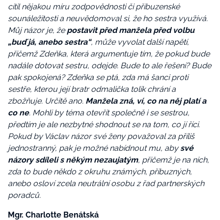
cítil nějakou míru zodpovědnosti či příbuzenské
sounáležitosti a neuvědomoval si, že ho sestra využívá.
Můj názor je, že
postavit před manžela před volbu
„buď já, anebo sestra“
, může vyvolat další napětí,
přičemž Zdeňka, která argumentuje tím, že pokud bude
nadále dotovat sestru, odejde. Bude to ale řešení? Bude
pak spokojená? Zdeňka se ptá, zda má šanci proti
sestře, kterou její bratr odmalička tolik chrání a
zbožňuje. Určitě ano.
Manžela zná, ví, co na něj platí a
co ne
. Mohli by téma otevřít společně i se sestrou,
předtím je ale nezbytné shodnout se na tom, co jí říci.
Pokud by Václav názor své ženy považoval za příliš
jednostranný, pak je možné nabídnout mu, aby
své
názory sdíleli s někým nezaujatým
, přičemž je na nich,
zda to bude někdo z okruhu známých, příbuzných,
anebo osloví zcela neutrální osobu z řad partnerských
poradců.
Mgr. Charlotte Benátská