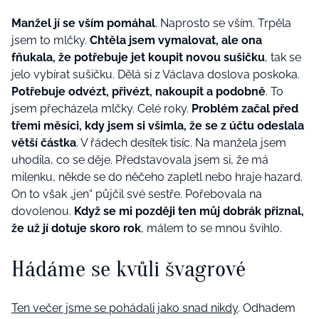
Manžel jí se vším pomáhal
. Naprosto se vším. Trpěla
jsem to mlčky.
Chtěla jsem vymalovat, ale ona
fňukala, že potřebuje jet koupit novou sušičku
, tak se
jelo vybírat sušičku. Dělá si z Václava doslova poskoka.
Potřebuje odvézt, přivézt, nakoupit a podobně
. To
jsem přecházela mlčky. Celé roky.
Problém začal před
třemi měsíci, kdy jsem si všimla, že se z účtu odeslala
větší částka
. V řádech desítek tisíc. Na manžela jsem
uhodila, co se děje. Představovala jsem si, že má
milenku, někde se do něčeho zapletl nebo hraje hazard.
On to však „jen“ půjčil své sestře. Pořebovala na
dovolenou.
Když se mi později ten můj dobrák přiznal,
že už jí dotuje skoro rok
, málem to se mnou švihlo.
Hádáme se kvůli švagrové
Ten večer jsme se pohádali jako snad nikdy
. Odhadem