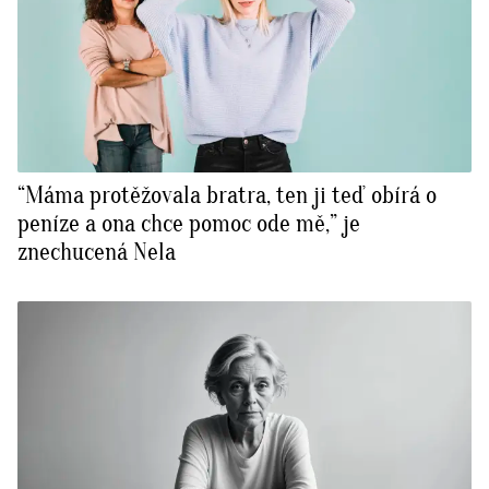
“Máma protěžovala bratra, ten ji teď obírá o
peníze a ona chce pomoc ode mě,” je
znechucená Nela