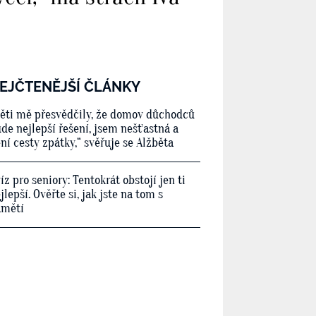
EJČTENĚJŠÍ ČLÁNKY
ěti mě přesvědčily, že domov důchodců
de nejlepší řešení, jsem nešťastná a
ní cesty zpátky,“ svěřuje se Alžběta
íz pro seniory: Tentokrát obstojí jen ti
jlepší. Ověřte si, jak jste na tom s
amětí