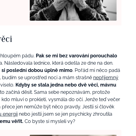
věci
po hloupém pádu.
Pak se mi bez varování porouchalo
. Následovala lednice, která odešla ze dne na den.
 si poslední dobou úplně mimo
. Pořád mi něco padá
t, budím se uprostřed noci a mám strašně
nepříjemný
viselo.
Kdyby se stala jedna nebo dvě věci, mávnu
 mě to začíná děsit. Sama sebe nepoznávám, protože
kdo mluví o prokletí, vysmála do očí. Jenže teď večer
 přece jen nemůže být něco pravdy. Jestli si člověk
u energii
nebo jestli jsem se jen psychicky zhroutila
čemu věřit.
Co byste si mysleli vy?