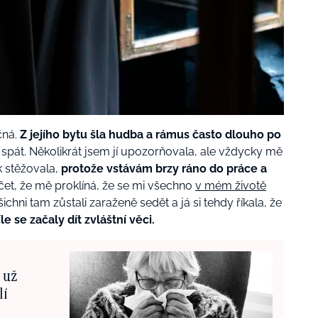
čná.
Z jejího bytu šla hudba a rámus často dlouho po
spát. Několikrát jsem jí upozorňovala, ale vždycky mě
k stěžovala,
protože vstávám brzy ráno do práce a
ičet, že mě proklíná, že se mi všechno
v mém životě
šichni tam zůstali zaraženě sedět a já si tehdy říkala, že
e se začaly dít zvláštní věci.
 už
lí