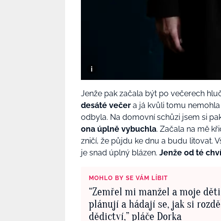
Jenže pak začala být po večerech hlu
desáté večer
a já kvůli tomu nemohla 
odbyla. Na domovní schůzi jsem si pa
ona úplně vybuchla
. Začala na mě kř
zničí, že půjdu ke dnu a budu litovat. V
je snad úplný blázen.
Jenže od té chvíl
MOHLO BY SE VÁM LÍBIT
“Zemřel mi manžel a moje děti
plánují a hádají se, jak si rozdě
dědictví,” pláče Dorka