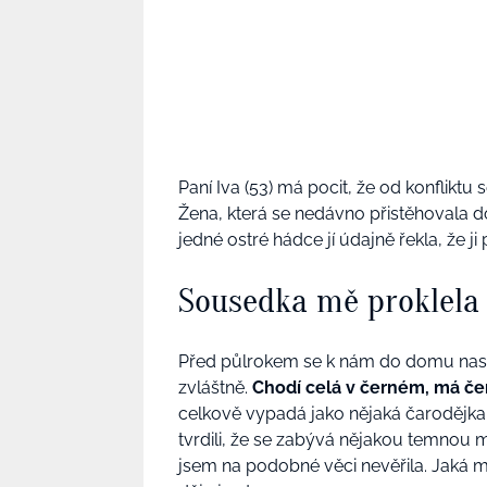
Paní Iva (53) má pocit, že od konfliktu
Žena, která se nedávno přistěhovala d
jedné ostré hádce jí údajně řekla, že ji 
Sousedka mě proklela
Před půlrokem se k nám do domu na
zvláštně.
Chodí celá v černém, má čern
celkově vypadá jako nějaká čarodějka z 
tvrdili, že se zabývá nějakou temnou 
jsem na podobné věci nevěřila. Jaká m