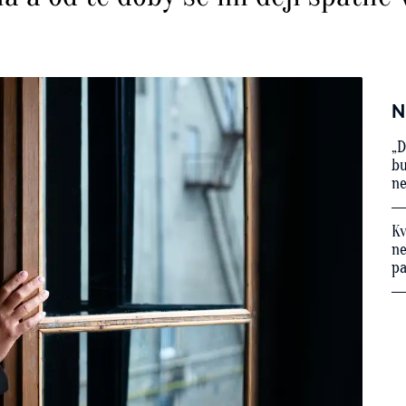
N
„D
bu
ne
Kv
ne
p