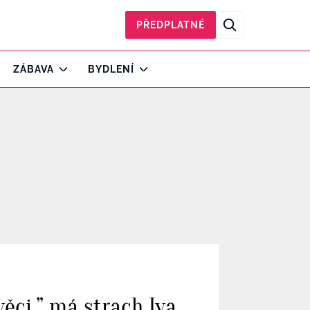
PŘEDPLATNÉ
ZÁBAVA
BYDLENÍ
ěci,” má strach Iva