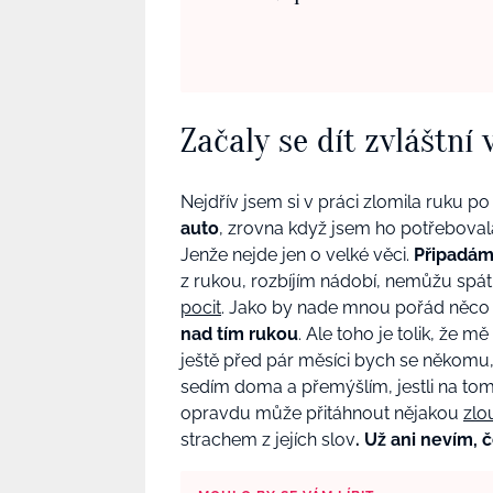
Začaly se dít zvláštní 
Nejdřív jsem si v práci zlomila ruku 
auto
, zrovna když jsem ho potřebovala
Jenže nejde jen o velké věci.
Připadám
z rukou, rozbíjím nádobí, nemůžu spá
pocit
. Jako by nade mnou pořád něco 
nad tím rukou
. Ale toho je tolik, že
ještě před pár měsíci bych se někomu, 
sedím doma a přemýšlím, jestli na tom
opravdu může přitáhnout nějakou
zlo
strachem z jejích slov
. Už ani nevím, 