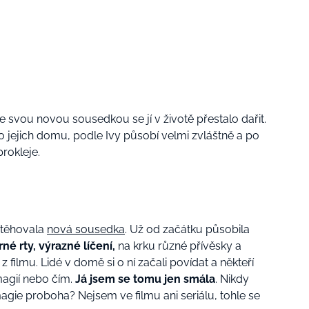
 se svou novou sousedkou se jí v životě přestalo dařit.
o jejich domu, podle Ivy působí velmi zvláštně a po
prokleje.
stěhovala
nová sousedka
. Už od začátku působila
é rty, výrazné líčení,
na krku různé přívěsky a
filmu. Lidé v domě si o ní začali povídat a někteří
magií nebo čím.
Já jsem se tomu jen smála
. Nikdy
agie proboha? Nejsem ve filmu ani seriálu, tohle se