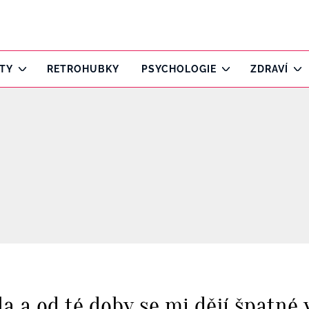
ITY
RETROHUBKY
PSYCHOLOGIE
ZDRAVÍ
 a od té doby se mi dějí špatné v