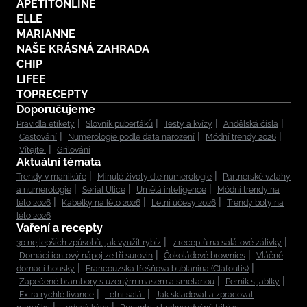
APETITONLINE
ELLE
MARIANNE
NAŠE KRÁSNÁ ZAHRADA
CHIP
LIFEE
TOPRECEPTY
Doporučujeme
Pravidla etikety
Slovník puberťáků
Testy a kvízy
Andělská čísla
Cestování
Numerologie podle data narození
Módní trendy 2026
Vítejte!
Grilování
Aktuální témata
Trendy v manikúře
Minulé životy dle numerologie
Partnerské vztahy
a numerologie
Seriál Ulice
Umělá inteligence
Módní trendy na
léto 2026
Kabelky na léto 2026
Letní účesy 2026
Trendy boty na
léto 2026
Vaření a recepty
30 nejlepších způsobů, jak využít rybíz
7 receptů na salátové zálivky
Domácí iontový nápoj ze tří surovin
Čokoládové brownies
Vláčné
domácí housky
Francouzská třešňová bublanina (Clafoutis)
Zapečené brambory s uzeným masem a smetanou
Perník s jablky
Extra rychlé lívance
Letní salát
Jak skladovat a zpracovat