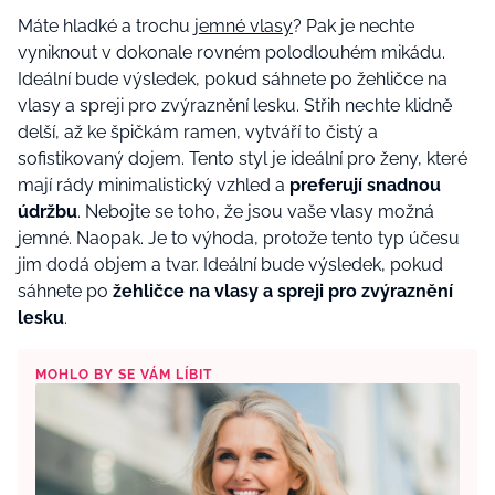
Máte hladké a trochu
jemné vlasy
? Pak je nechte
vyniknout v dokonale rovném polodlouhém mikádu.
Ideální bude výsledek, pokud sáhnete po žehličce na
vlasy a spreji pro zvýraznění lesku. Střih nechte klidně
delší, až ke špičkám ramen, vytváří to čistý a
sofistikovaný dojem. Tento styl je ideální pro ženy, které
mají rády minimalistický vzhled a
preferují snadnou
údržbu
. Nebojte se toho, že jsou vaše vlasy možná
jemné. Naopak. Je to výhoda, protože tento typ účesu
jim dodá objem a tvar. Ideální bude výsledek, pokud
sáhnete po
žehličce na vlasy a spreji pro zvýraznění
lesku
.
MOHLO BY SE VÁM LÍBIT