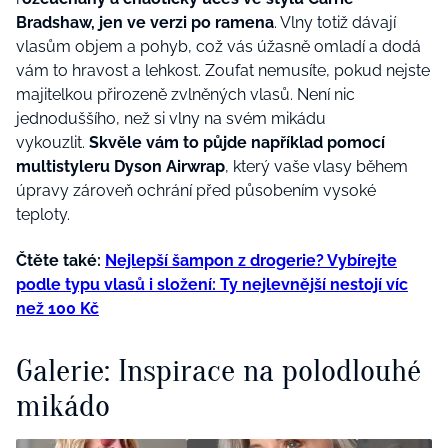
Bradshaw, jen ve verzi po ramena
. Vlny totiž dávají
vlasům objem a pohyb, což vás úžasně omladí a dodá
vám to hravost a lehkost. Zoufat nemusíte, pokud nejste
majitelkou přirozeně zvlněných vlasů. Není nic
jednoduššího, než si vlny na svém mikádu
vykouzlit.
Skvěle vám to půjde například pomocí
multistyleru Dyson Airwrap
, který vaše vlasy během
úpravy zároveň ochrání před působením vysoké
teploty.
Čtěte také:
Nejlepší šampon z drogerie? Vybírejte
podle typu vlasů i složení: Ty nejlevnější nestojí víc
než 100 Kč
Galerie: Inspirace na polodlouhé
mikádo