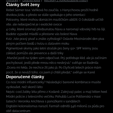
meruňky
Ledová káva
Recepty z horkovzdušné fritézy
Články Svět ženy
Rebel Sámer Issa: Vaňková ho zaučila, s Hanychovou prožil hodně
divokou jízdu, a přesto se stále spekuluje o jeho orientaci
Potraviny, které mohou domácím mazlíčkům ublížit: O čokoládě určitě
víte, ale nebezpečné je i exotické ovoce
4 cviky, které srovnají předsunutou hlavu a narovnají vdovský hrb na šíji.
Budete vypadat mladší a přestane vás bolest hlava
Kvíz: Jste pravý pivař a znáte zythologii? Oslavte Mezinárodní den piva
plným počtem bodů z kvízu o zlatavém moku
Pigmentové skvrny jako letní strašák pro ženy 50+: SPF krémy jsou
základ, pomůže ale prevence a další triky
„Manžel jezdí na týden sám odpočívat. Prý potřebuje klid, ale já začínám
pochybovat, jestli přede mnou něco neskrývá,“ svěřuje se Radmila
„Dcera mi řekla, že nechce žít jako já. Po čtyřiceti letech práce mám
pocit, že si neváží toho, co jsem jí chtěl předat,“ svěřuje se Karel
Doporučené články
Co nosí módní influencerky? Následující barevné kombinace musíte
vyzkoušet, než skončí léto
Nejvíc cool žabky léta přímo z Kodaně. Zakrývají palec a mají kitten heel
Módní policie z televizního večírku: Pohublá Lucie Polišenská v maxi
šatech i Veronika Arichteva s ponožkami v sandálech
Digitální kolonialismus narazil. Farmáři odmítli 546 milionů za půdu pro
obří datacentrum