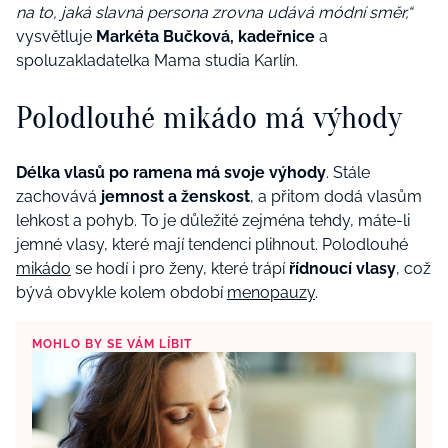
na to, jaká slavná persona zrovna udává módní směr,“
vysvětluje
Markéta Bučková, kadeřnice
a
spoluzakladatelka Mama studia Karlín.
Polodlouhé mikádo má výhody
Délka vlasů po ramena má svoje výhody
. Stále
zachovává
jemnost a ženskost
, a přitom dodá vlasům
lehkost a pohyb. To je důležité zejména tehdy, máte-li
jemné vlasy, které mají tendenci plihnout. Polodlouhé
mikádo
se hodí i pro ženy, které trápí
řídnoucí vlasy
, což
bývá obvykle kolem období
menopauzy
.
MOHLO BY SE VÁM LÍBIT