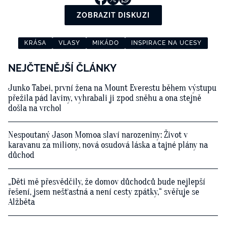
ZOBRAZIT DISKUZI
KRÁSA
VLASY
MIKÁDO
INSPIRACE NA UCESY
NEJČTENĚJŠÍ ČLÁNKY
Junko Tabei, první žena na Mount Everestu během výstupu
přežila pád laviny, vyhrabali ji zpod sněhu a ona stejně
došla na vrchol
Nespoutaný Jason Momoa slaví narozeniny: Život v
karavanu za miliony, nová osudová láska a tajné plány na
důchod
„Děti mě přesvědčily, že domov důchodců bude nejlepší
řešení, jsem nešťastná a není cesty zpátky,“ svěřuje se
Alžběta