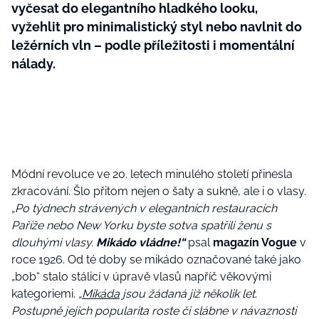
vyčesat do elegantního hladkého looku,
vyžehlit pro minimalistický styl nebo navlnit do
ležérních vln – podle příležitosti i momentální
nálady.
Módní revoluce ve 20. letech minulého století přinesla
zkracování. Šlo přitom nejen o šaty a sukně, ale i o vlasy.
„Po týdnech strávených v elegantních restauracích
Paříže nebo New Yorku byste sotva spatřili
ženu s
dlouhými vlasy
.
Mikádo vládne!“
psal
magazín Vogue
v
roce 1926.
Od té doby se mikádo označované také jako
„bob“ stalo stálicí v úpravě vlasů napříč věkovými
kategoriemi.
„
Mikáda
jsou žádaná již několik let.
Postupně jejich popularita roste či slábne v návaznosti