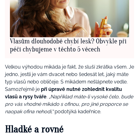
Vlasům dlouhodobě chybí lesk? Obvykle při
péči chybujeme v těchto 5 věcech
Velkou výhodou mikáda je fakt, že sluší zkrátka všem. Je
jedno, jestli je vám dvacet nebo šedesát let, jaký máte
typ vlasů nebo obličeje. S mikádem nešlápnete vedle.
Samozřejmě je
při úpravě nutné zohlednit kvalitu
vlasů a rysy tváře
.
„Například máte-li vysoké čelo, bude
pro vás vhodné mikádo s ofinou, pro jiné proporce se
naopak ofina nehodí,“
podotýká kadeřnice.
Hladké a rovné