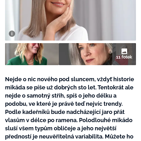
BurdaMedia
Tvoření
Extra
SVĚT ŽENY - 599 KČ
Rady a tipy
ROČNÍ PŘEDPLATNÉ SVĚT ŽENY +
SADA PRODUKTŮ MANA (10 ks)
11 fotek
Nejde o nic nového pod sluncem, vždyť historie
mikáda se píše už dobrých sto let. Tentokrát ale
nejde o samotný střih, spíš o jeho délku a
podobu, ve které je právě teď nejvíc trendy.
Podle kadeřníků bude nadcházející jaro přát
vlasům v délce po ramena. Polodlouhé mikádo
sluší všem typům obličeje a jeho největší
předností je neuvěřitelná variabilita. Můžete ho