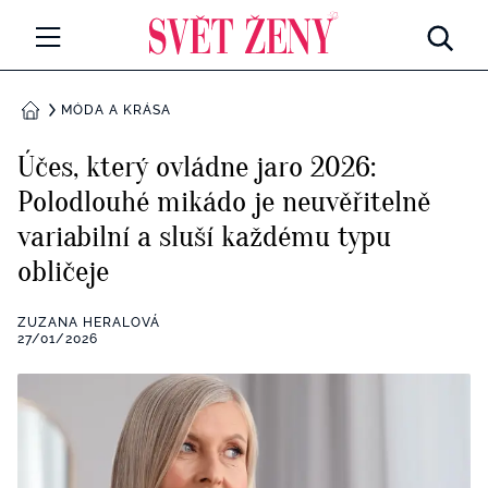
Svetzeny.cz
MÓDA A KRÁSA
MÓDA A KRÁSA
DOMŮ
CELEBRITY
Účes, který ovládne jaro 2026:
Všechny kategorie
Polodlouhé mikádo je neuvěřitelně
RETROHUBKY
variabilní a sluší každému typu
Rozhovory
PSYCHOLOGIE
obličeje
Všechny kategorie
ZDRAVÍ
ZUZANA HERALOVÁ
27/01/2026
Seberozvoj
Všechny kategorie
ZÁBAVA
Životní styl
Všechny kategorie
BYDLENÍ
Testy a kvízy
Všechny kategorie