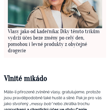
Vlasy jako od kadeřníka: Díky těmto trikům
vydrží účes beze změny po celý den,
pomohou i levné produkty z obyčejné
drogerie
Vlnité mikádo
Máte-li přirozeně zvlněné vlasy, gratulujeme, protože
jsou pravděpodobně také husté a silné. Pak je pro vás
jako stvořený „
messy bob“
nebo zkrátka trochu
r
ozcuchaný a chaotický účes ve stylu Carrie