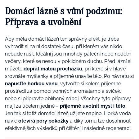
Domácí lázně s vůní podzimu:
Příprava a uvolnění
Aby měla domácí lázeň ten správný efekt, je třeba
vyhradit si na ni dostatek času, při kterém vás nikdo
nebude rušit. Ideální jsou mnohdy páteční nebo nedělní
večery, které se nesou v poklidném duchu. Před lázní si
můžete
dopřát malou procházku
, při které si v hlavě
srovnáte myšlenky a příjemně unavíte tělo. Po návratu si
napusťte horkou vanu
, vytvořte si kolem příjemné
prostředí za pomoci vonných aromalamp a svíček,
nebo si připravte oblíbený nápoj. Všechny tyto přípravy
mají za účelem jediné –
příjemně
uvolnit mysl i tělo
.
Jen tak si totiž domácí lázeň užijete naplno. Horká voda
navíc
otevírá póry pokožky
a díky tomu lze dosáhnout
efektivnějších výsledků při čištění i následné regeneraci.