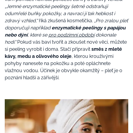
„Jemné enzymatické peelingy šetrně odstraňují
odumřelé buňky pokožky, a navrací jí tak hebkost i
zdravý vzhled,“
říká zkušená kosmetička.
„Pro zralou pleť
doporučuji například
enzymatické peelingy s papájou
nebo dýní
, které se
pro podzimní období
dokonale
hodí.“
Pokud vás baví tvořit a zkoušet nové věci, můžete
si peeling vyrobit i doma. Stačí připravit
směs z mleté
kávy, medu a olivového oleje
, kterou krouživými
pohyby nanesete na pokožku a poté opláchnete
vlažnou vodou. Účinek je obvykle okamžitý – pleť je o
poznání hladší a zářivější.