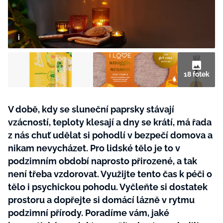
BurdaMedia
Tvoření
Extra
SVĚT ŽENY - 599 KČ
Rady a tipy
ROČNÍ PŘEDPLATNÉ SVĚT ŽENY +
SADA PRODUKTŮ MANA (10 ks)
18 fotek
V době, kdy se sluneční paprsky stávají
vzácností, teploty klesají a dny se krátí, má řada
z nás chuť udělat si pohodlí v bezpečí domova a
nikam nevycházet. Pro lidské tělo je to v
podzimním období naprosto přirozené, a tak
není třeba vzdorovat. Využijte tento čas k péči o
tělo i psychickou pohodu. Vyčleňte si dostatek
prostoru a dopřejte si domácí lázně v rytmu
podzimní přírody. Poradíme vám, jaké