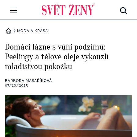
Svetzeny.cz
MÓDA A KRÁSA
MÓDA A KRÁSA
DOMŮ
CELEBRITY
Domácí lázně s vůní podzimu:
Všechny kategorie
Peelingy a tělové oleje vykouzlí
RETROHUBKY
mladistvou pokožku
Rozhovory
PSYCHOLOGIE
BARBORA MASAŘÍKOVÁ
Všechny kategorie
07/10/2025
ZDRAVÍ
Seberozvoj
Všechny kategorie
ZÁBAVA
Životní styl
Všechny kategorie
BYDLENÍ
Testy a kvízy
Všechny kategorie