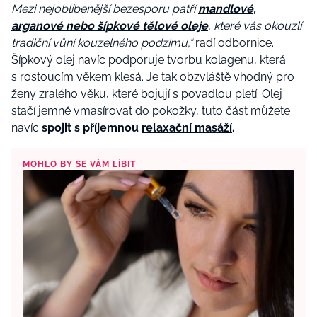
Mezi nejoblíbenější bezesporu patří
mandlové,
arganové nebo šípkové tělové oleje
, které vás okouzlí
tradiční vůní kouzelného podzimu,“
radí odbornice.
Šípkový olej navíc podporuje tvorbu kolagenu, která
s rostoucím věkem klesá. Je tak obzvláště vhodný pro
ženy zralého věku, které bojují s povadlou pletí. Olej
stačí jemně vmasírovat do pokožky, tuto část můžete
navíc
spojit s příjemnou
relaxační masáží
.
MOHLO BY SE VÁM LÍBIT