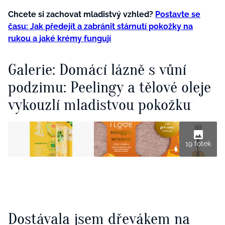
Chcete si zachovat mladistvý vzhled?
Postavte se
času: Jak předejít a zabránit stárnutí pokožky na
rukou a jaké krémy fungují
Galerie: Domácí lázně s vůní
podzimu: Peelingy a tělové oleje
vykouzlí mladistvou pokožku
19 fotek
Dostávala jsem dřevákem na