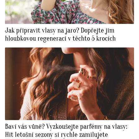
Jak připravit vlasy na jaro? Dopřejte jim
hloubkovou regeneraci v těchto 5 krocích
Baví vás vůně? Vyzkoušejte parfémy na vlasy:
Hit letošní sezony si rychle zamilujete