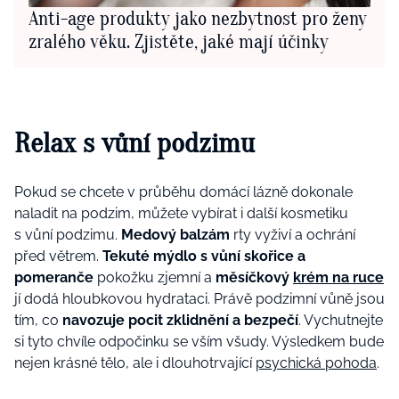
Anti-age produkty jako nezbytnost pro ženy
zralého věku. Zjistěte, jaké mají účinky
Relax s vůní podzimu
Pokud se chcete v průběhu domácí lázně dokonale
naladit na podzim, můžete vybírat i další kosmetiku
s vůní podzimu.
Medový balzám
rty vyživí a ochrání
před větrem.
Tekuté mýdlo s vůní skořice a
pomeranče
pokožku zjemní a
měsíčkový
krém na ruce
jí dodá hloubkovou hydrataci. Právě podzimní vůně jsou
tím, co
navozuje pocit zklidnění a bezpečí
. Vychutnejte
si tyto chvíle odpočinku se vším všudy. Výsledkem bude
nejen krásné tělo, ale i dlouhotrvající
psychická pohoda
.