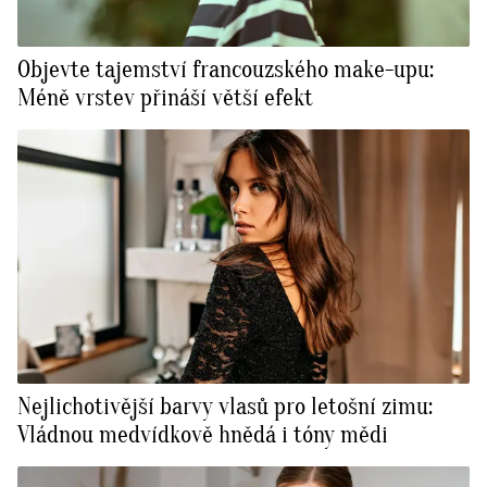
Objevte tajemství francouzského make-upu:
Méně vrstev přináší větší efekt
Nejlichotivější barvy vlasů pro letošní zimu:
Vládnou medvídkově hnědá i tóny mědi