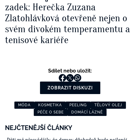
zadek: Herečka Zuzana
Zlatohlávková otevřeně nejen o
svém divokém temperamentu a
tenisové kariéře
Sdílet nebo uložit:
ZOBRAZIT DISKUZI
MÓDA
KOSMETIKA
PEELING
TĚLOVÝ OLEJ
PÉČE O SEBE
DOMÁCÍ LÁZNĚ
NEJČTENĚJŠÍ ČLÁNKY