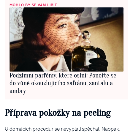
MOHLO BY SE VÁM LÍBIT
Podzimní parfémy, které oslní: Ponořte se
do vůně okouzlujícího šafránu, santalu a
ambry
Příprava pokožky na peeling
U domácích procedur se nevyplatí spěchat. Naopak,