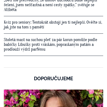
„Děti mě přesvědčily, že domov důchodců bude nejlepší
řešení, jsem nešťastná a není cesty zpátky,“ svěřuje se
Alžběta
Kvíz pro seniory: Tentokrát obstojí jen ti nejlepší. Ověřte si,
jak jste na tom s pamětí
Stoletá mast na suchou pleť za pár korun pomůže podle
babičky Libušky proti vráskám, popraskaným patám a
prodlouží výdrž parfému
DOPORUČUJEME