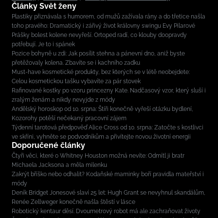
Články Svět ženy
Plastiky přiznávala s humorem, od mužů zažívala rány a do třetice našla
toho pravého: Dramatický i zářivý život královny swingu Evy Pilarové
Prášky bolest kolene nevyřeší. Ortoped radí, co klouby doopravdy
potřebují. Je to i spánek
Pozice bohyně u zdi: Jak posílit stehna a pánevní dno, aniž byste
přetěžovaly kolena. Zbavíte se i kachního zadku
Must-have kosmetické produkty, bez kterých se v létě neobejdete:
Celou kosmetickou tašku vybavíte za pár stovek
Rafinované kostky po vzoru princezny Kate. Nadčasový vzor, který sluší i
zralým ženám a nikdy nevyjde z módy
Andělský horoskop od 10. srpna: Štíři konečně vyřeší otázku bydlení,
Kozorohy potěší nečekaný pracovní zájem
Týdenní tarotová předpověď Alice Cross od 10. srpna: Zatočte s kostlivci
ve skříni, vyhněte se podvodníkům a přivítejte novou životní energii
Doporučené články
Čtyři věci, které o Whitney Houston možná nevíte: Odmítl ji bratr
Michaela Jacksona a měla milenku
Zakrýt bříško nebo odhalit? Kodaňské maminky boří pravidla mateřství i
módy
Deník Bridget Jonesové slaví 25 let: Hugh Grant se nevyhnul skandálům,
Renée Zellweger konečně našla štěstí v lásce
Robotický kentaur děsí. Dvoumetrový robot má ale zachraňovat životy