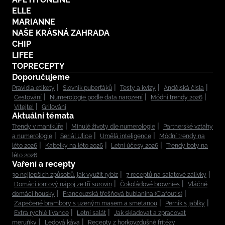
ELLE
MARIANNE
NAŠE KRÁSNÁ ZAHRADA
CHIP
LIFEE
TOPRECEPTY
Doporučujeme
Pravidla etikety
Slovník puberťáků
Testy a kvízy
Andělská čísla
Cestování
Numerologie podle data narození
Módní trendy 2026
Vítejte!
Grilování
Aktuální témata
Trendy v manikúře
Minulé životy dle numerologie
Partnerské vztahy
a numerologie
Seriál Ulice
Umělá inteligence
Módní trendy na
léto 2026
Kabelky na léto 2026
Letní účesy 2026
Trendy boty na
léto 2026
Vaření a recepty
30 nejlepších způsobů, jak využít rybíz
7 receptů na salátové zálivky
Domácí iontový nápoj ze tří surovin
Čokoládové brownies
Vláčné
domácí housky
Francouzská třešňová bublanina (Clafoutis)
Zapečené brambory s uzeným masem a smetanou
Perník s jablky
Extra rychlé lívance
Letní salát
Jak skladovat a zpracovat
meruňky
Ledová káva
Recepty z horkovzdušné fritézy