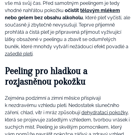
vše má svůj čas. Před samotným peelingem je tedy
vhodné nahřátou pokožku
očistit
tělovým mlékem
nebo gelem bez obsahu alkoholu
, které pleť vyčistí, ale
současně ji zbytečně nevysušují. Teprve příjemně
prohřátá a čistá pleť je připravená přijmout vyživující
látky obsažené v peelingu a zbavit se odumřelých
buněk, které mnohdy vytváří nežádoucí efekt povadlé a
zašedlé pleti
.
Peeling pro hladkou a
rozjasněnou pokožku
Zejména podzimní a zimní měsíce přispívají
k nezdravému vzhledu pleti. Nedostatek slunečního
záření, chlad, vítr i mráz způsobují
dehydrataci pokožky
,
která se projevuje zašedlým vzhledem, tvorbou vrásek i
suchých míst. Peeling je skvělým pomocníkem, který
vám pomůže navrátit pokožce zářivý a zdravý vzhled.