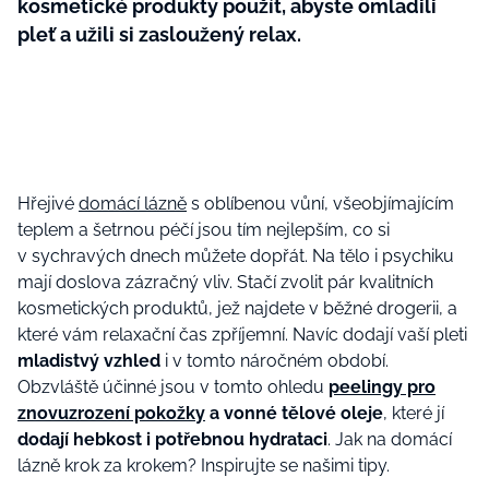
kosmetické produkty použít, abyste omladili
pleť a užili si zasloužený relax.
Hřejivé
domácí lázně
s oblíbenou vůní, všeobjímajícím
teplem a šetrnou péčí jsou tím nejlepším, co si
v sychravých dnech můžete dopřát. Na tělo i psychiku
mají doslova zázračný vliv. Stačí zvolit pár kvalitních
kosmetických produktů, jež najdete v běžné drogerii, a
které vám relaxační čas zpříjemní. Navíc dodají vaší pleti
mladistvý vzhled
i v tomto náročném období.
Obzvláště účinné jsou v tomto ohledu
peelingy pro
znovuzrození pokožky
a vonné tělové oleje
, které jí
dodají hebkost i potřebnou hydrataci
. Jak na domácí
lázně krok za krokem? Inspirujte se našimi tipy.