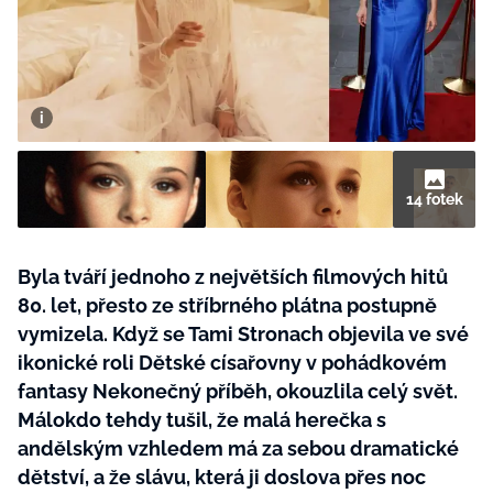
BurdaMedia
Tvoření
Extra
SVĚT ŽENY - 599 KČ
Rady a tipy
ROČNÍ PŘEDPLATNÉ SVĚT ŽENY +
SADA PRODUKTŮ MANA (10 ks)
14 fotek
Byla tváří jednoho z největších filmových hitů
80. let, přesto ze stříbrného plátna postupně
vymizela. Když se Tami Stronach objevila ve své
ikonické roli Dětské císařovny v pohádkovém
fantasy Nekonečný příběh, okouzlila celý svět.
Málokdo tehdy tušil, že malá herečka s
andělským vzhledem má za sebou dramatické
dětství, a že slávu, která ji doslova přes noc