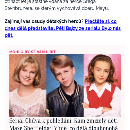
čtrnáct let je šťastně vdaná za herce Grega
Steinbrunera, se kterým vychovává dceru Mayu.
Zajímají vás osudy dětských herců?
Přečtěte si, co
dnes dělá představitel Péti Bajzy ze seriálu Bylo nás
pět.
MOHLO BY SE VÁM LÍBIT
Seriál Chůva k pohledání: Kam zmizely děti
Maxe Sheffielda? Víme, co dělá dlouhonohá