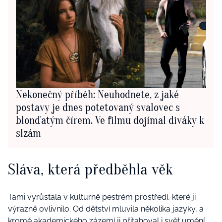
Nekonečný příběh: Neuhodnete, z jaké
postavy je dnes potetovaný svalovec s
blonďatým čírem. Ve filmu dojímal diváky k
slzám
Sláva, která předběhla věk
Tami vyrůstala v kulturně pestrém prostředí, které ji
výrazně ovlivnilo. Od dětství mluvila několika jazyky, a
kromě akademického zázemí ji přitahoval i svět umění.