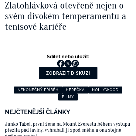
Zlatohlávková otevřeně nejen o
svém divokém temperamentu a
tenisové kariéře
Sdílet nebo uložit:
ZOBRAZIT DISKUZI
NEKONEČNÝ PŘÍBĚH
HEREČKA
HOLLYWOOD
FILMY
NEJČTENĚJŠÍ ČLÁNKY
Junko Tabei, první žena na Mount Everestu během výstupu
přežila pád laviny, vyhrabali ji zpod sněhu a ona stejně