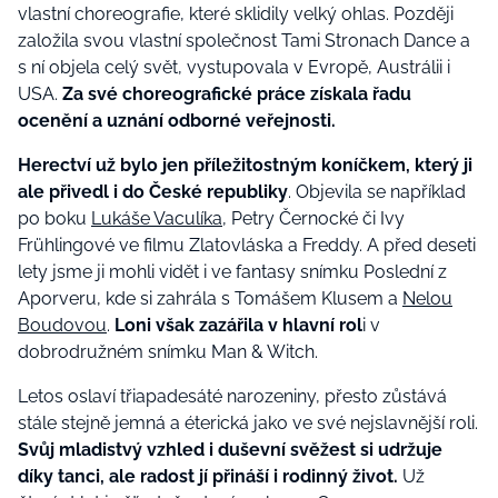
vlastní choreografie, které sklidily velký ohlas. Později
založila svou vlastní společnost Tami Stronach Dance a
s ní objela celý svět, vystupovala v Evropě, Austrálii i
USA.
Za své choreografické práce získala řadu
ocenění a uznání odborné veřejnosti.
Herectví už bylo jen příležitostným koníčkem, který ji
ale přivedl i do České republiky
. Objevila se například
po boku
Lukáše Vaculíka
, Petry Černocké či Ivy
Frühlingové ve filmu Zlatovláska a Freddy. A před deseti
lety jsme ji mohli vidět i ve fantasy snímku Poslední z
Aporveru, kde si zahrála s Tomášem Klusem a
Nelou
Boudovou
.
Loni však zazářila v hlavní rol
i v
dobrodružném snímku Man & Witch.
Letos oslaví třiapadesáté narozeniny, přesto zůstává
stále stejně jemná a éterická jako ve své nejslavnější roli.
Svůj mladistvý vzhled i duševní svěžest si udržuje
díky tanci, ale radost jí přináší i rodinný život.
Už