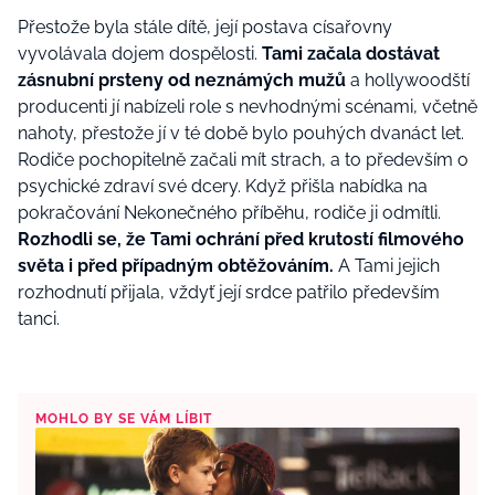
Přestože byla stále dítě, její postava císařovny
vyvolávala dojem dospělosti.
Tami začala dostávat
zásnubní prsteny od neznámých mužů
a hollywoodští
producenti jí nabízeli role s nevhodnými scénami, včetně
nahoty, přestože jí v té době bylo pouhých dvanáct let.
Rodiče pochopitelně začali mít strach, a to především o
psychické zdraví své dcery. Když přišla nabídka na
pokračování Nekonečného příběhu, rodiče ji odmítli.
Rozhodli se, že Tami ochrání před krutostí filmového
světa i před případným obtěžováním.
A Tami jejich
rozhodnutí přijala, vždyť její srdce patřilo především
tanci.
MOHLO BY SE VÁM LÍBIT