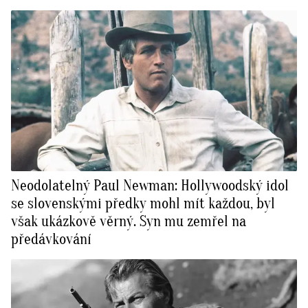
Neodolatelný Paul Newman: Hollywoodský idol
se slovenskými předky mohl mít každou, byl
však ukázkově věrný. Syn mu zemřel na
předávkování