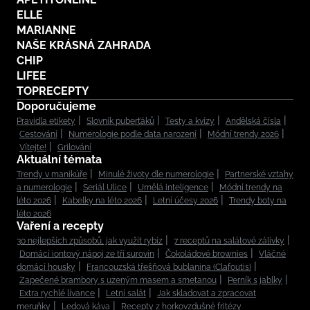
ELLE
MARIANNE
NAŠE KRÁSNÁ ZAHRADA
CHIP
LIFEE
TOPRECEPTY
Doporučujeme
Pravidla etikety
Slovník puberťáků
Testy a kvízy
Andělská čísla
Cestování
Numerologie podle data narození
Módní trendy 2026
Vítejte!
Grilování
Aktuální témata
Trendy v manikúře
Minulé životy dle numerologie
Partnerské vztahy
a numerologie
Seriál Ulice
Umělá inteligence
Módní trendy na
léto 2026
Kabelky na léto 2026
Letní účesy 2026
Trendy boty na
léto 2026
Vaření a recepty
30 nejlepších způsobů, jak využít rybíz
7 receptů na salátové zálivky
Domácí iontový nápoj ze tří surovin
Čokoládové brownies
Vláčné
domácí housky
Francouzská třešňová bublanina (Clafoutis)
Zapečené brambory s uzeným masem a smetanou
Perník s jablky
Extra rychlé lívance
Letní salát
Jak skladovat a zpracovat
meruňky
Ledová káva
Recepty z horkovzdušné fritézy