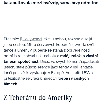
katapultovala mezi hvězdy, sama brzy odmítne.
Přestože jí
Hollywood
ležel u nohou, rozhodla se jít
jinou cestou. Místo červených koberců si zvolila svět
tance a umění. V pubertě se stáhla z očí veřejnosti,
odmítla role obsahující nahotu a
raději založila vlastní
taneční společnost.
Dnes, ve svých téměř třiapadesáti
letech, stále působí křehce jako tehdy v říši Fantazie,
tančí po světě, vystupuje v Evropě, Austrálii i USA a
příležitostně se vrací k herectví,
třeba i v českých
filmech.
Z Teheránu do Ameriky