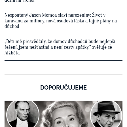
došla na vrchol
Nespoutaný Jason Momoa slaví narozeniny: Život v
karavanu za miliony, nová osudová láska a tajné plány na
důchod
„Děti mě přesvědčily, že domov důchodců bude nejlepší
řešení, jsem nešťastná a není cesty zpátky,“ svěřuje se
Alžběta
DOPORUČUJEME