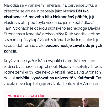
Narodila se v íránském Teheránu 31. července 1972, a
přestože se do dějin zapsala jako křehká
Dětská
císařovna z filmového hitu Nekonečný příběh,
její
vlastní životní pouť byla všechno, jen ne pohádková.
Tami Stronach je dcerou skotského archeologa Davida
Stronacha a izraelské archeoložky Ruth Vaadia, kteří se
seznámili při vykopávkách v Íránu. Láska k minulosti je
svedla dohromady, ale
budoucnost je zavála do jiných
končin.
Když v roce 1978 v Íránu vypukla islámská revoluce,
rodina byla nucena uprchnout. Nejdřív zakotvili v Izraeli,
rodné zemi Ruth, kde několik let žili, než David Stronach
dostal
nabídku vyučovat na univerzitě v Kalifornii.
Tím
začala nová kapitola jejich života, tentokrát v Americe.
MOHLO BY SE VÁM LÍBIT