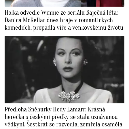
Holka odvedle Winnie ze seriálu Báječná léta:
Danica McKellar dnes hraje v romantických
komediích, propadla víře a venkovskému životu
Předloha Sněhurky Hedy Lamarr: Krásná
herečka s českými předky se stala uznávanou
vědkyní. Šestkrát se rozvedla, zemřela osamělá