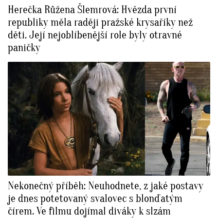
Herečka Růžena Šlemrová: Hvězda první
republiky měla raději pražské krysaříky než
děti. Její nejoblíbenější role byly otravné
paničky
Nekonečný příběh: Neuhodnete, z jaké postavy
je dnes potetovaný svalovec s blonďatým
čírem. Ve filmu dojímal diváky k slzám