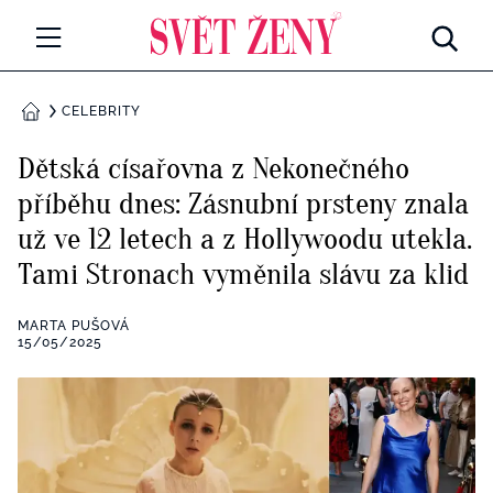
Svetzeny.cz
MÓDA A KRÁSA
CELEBRITY
DOMŮ
CELEBRITY
Dětská císařovna z Nekonečného
Všechny kategorie
příběhu dnes: Zásnubní prsteny znala
RETROHUBKY
už ve 12 letech a z Hollywoodu utekla.
Rozhovory
PSYCHOLOGIE
Tami Stronach vyměnila slávu za klid
Všechny kategorie
ZDRAVÍ
MARTA PUŠOVÁ
15/05/2025
Seberozvoj
Všechny kategorie
ZÁBAVA
Životní styl
Všechny kategorie
BYDLENÍ
Testy a kvízy
Všechny kategorie