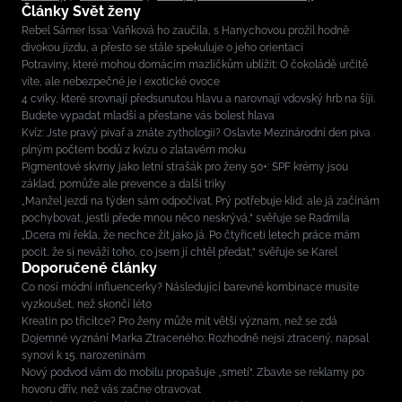
Články Svět ženy
Rebel Sámer Issa: Vaňková ho zaučila, s Hanychovou prožil hodně
divokou jízdu, a přesto se stále spekuluje o jeho orientaci
Potraviny, které mohou domácím mazlíčkům ublížit: O čokoládě určitě
víte, ale nebezpečné je i exotické ovoce
4 cviky, které srovnají předsunutou hlavu a narovnají vdovský hrb na šíji.
Budete vypadat mladší a přestane vás bolest hlava
Kvíz: Jste pravý pivař a znáte zythologii? Oslavte Mezinárodní den piva
plným počtem bodů z kvízu o zlatavém moku
Pigmentové skvrny jako letní strašák pro ženy 50+: SPF krémy jsou
základ, pomůže ale prevence a další triky
„Manžel jezdí na týden sám odpočívat. Prý potřebuje klid, ale já začínám
pochybovat, jestli přede mnou něco neskrývá,“ svěřuje se Radmila
„Dcera mi řekla, že nechce žít jako já. Po čtyřiceti letech práce mám
pocit, že si neváží toho, co jsem jí chtěl předat,“ svěřuje se Karel
Doporučené články
Co nosí módní influencerky? Následující barevné kombinace musíte
vyzkoušet, než skončí léto
Kreatin po třicítce? Pro ženy může mít větší význam, než se zdá
Dojemné vyznání Marka Ztraceného: Rozhodně nejsi ztracený, napsal
synovi k 15. narozeninám
Nový podvod vám do mobilu propašuje „smetí“. Zbavte se reklamy po
hovoru dřív, než vás začne otravovat