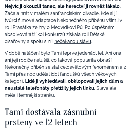
Nejvíc ji okouzlil tanec, ale herectví ji rovněž lákalo.
Začala hrát v malém sanfranciském divadle, kde si jí
tvůrci filmové adaptace Nekonečného příběhu všimli v
roli Prasátka ze hry o Medvídkovi Pú. Po úspěšném
absolvování tří kol konkurzů získala roli Dětské
císařovny a spolu s ní i
nečekanou slávu
.
V době natáčení bylo Tami teprve jedenáct let. Ani ona,
ani její rodiče netušili, co taková popularita obnáší.
Nekonečný příběh se stal celosvětovým fenoménem a z
Tami přes noc udělal
idol fanoušků
všech věkových
kategorií.
Lidé ji vyhledávali, obklopovali jejich dům a
neustálé telefonáty přetížily jejich linku.
Sláva ale
měla i temnější stránku.
Tami dostávala zásnubní
prsteny ve 12 letech