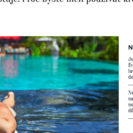
N
Ju
Ev
la
do
Ne
na
no
d