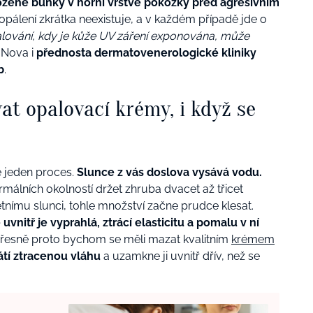
ozené buňky v horní vrstvě pokožky před agresivním
pálení zkrátka neexistuje, a v každém případě jde o
alování, kdy je kůže UV záření exponována, může
 Nova i
přednosta dermatovenerologické kliniky
b
.
at opalovací krémy, i když se
 jeden proces.
Slunce z vás doslova vysává vodu.
álních okolností držet zhruba dvacet až třicet
letnímu slunci, tohle množství začne prudce klesat.
uvnitř je vyprahlá, ztrácí elasticitu a pomalu v ní
řesně proto bychom se měli mazat kvalitním
krémem
í ztracenou vláhu
a uzamkne ji uvnitř dřív, než se