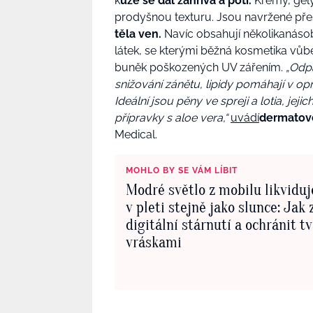
k
ůže se dál zahřívá a potí.
Krémy, gely
prodyšnou texturu. Jsou navržené pře
těla ven.
Navíc obsahují několikanásob
látek, se kterými běžná kosmetika vůb
buněk poškozených UV zářením.
„Odp
snižování zánětu, lipidy pomáhají v op
Ideální jsou pěny ve spreji a lotia, jej
přípravky s aloe vera,“
uvádí
dermatov
Medical.
MOHLO BY SE VÁM LÍBIT
Modré světlo z mobilu likviduj
v pleti stejně jako slunce: Jak 
digitální stárnutí a ochránit t
vráskami