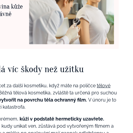
vina kůže
rávně
á víc škody než užitku
et za další kosmetiku, když máte na poličce
tělové
Běžná tělová kosmetika, zvláště ta určená pro suchou
vytvořit na povrchu těla ochranný film.
V únoru je to
i katastrofa.
 krémem,
kůži v podstatě hermeticky uzavřete.
kudy unikat ven, zůstává pod vytvořeným filmem a