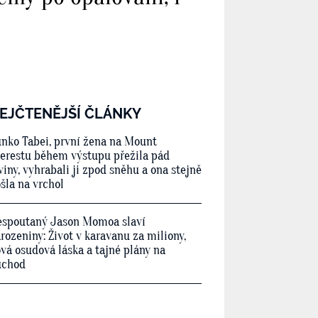
EJČTENĚJŠÍ ČLÁNKY
nko Tabei, první žena na Mount
erestu během výstupu přežila pád
viny, vyhrabali ji zpod sněhu a ona stejně
šla na vrchol
spoutaný Jason Momoa slaví
rozeniny: Život v karavanu za miliony,
vá osudová láska a tajné plány na
ůchod