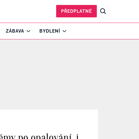
PŘEDPLATNÉ
ZÁBAVA
BYDLENÍ
émy po opalování, i