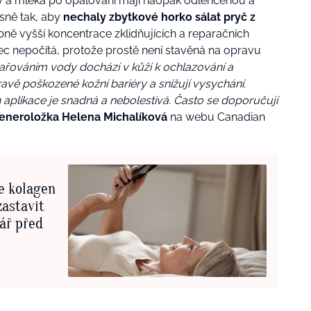
 a mléka po opalování mají naopak odlehčenou a
sně tak, aby
nechaly zbytkové horko sálat pryč z
ně vyšší koncentrace zklidňujících a reparačních
ec nepočítá, protože prostě není stavěná na opravu
ařováním vody dochází v kůži k ochlazování a
ravě poškozené kožní bariéry a snižují vysychání.
ich aplikace je snadná a nebolestivá. Často se doporučují
eneroložka Helena Michalíková
na webu Canadian
e kolagen
zastavit
vář před