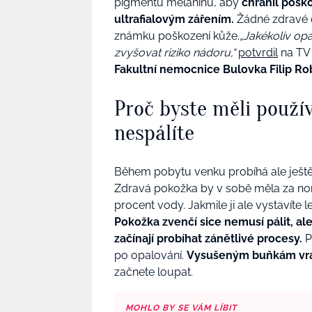
pigmentu melaninu, aby
chránil pošk
ultrafialovým zářením.
Žádné zdravé o
známku poškození kůže.
„Jakékoliv op
zvyšovat riziko nádoru,“
potvrdil
na TV
Fakultní nemocnice Bulovka Filip Ro
Proč byste měli použív
nespálíte
Během pobytu venku probíhá ale ještě
Zdravá pokožka by v sobě měla za norm
procent vody. Jakmile ji ale vystavíte 
Pokožka zvenčí sice nemusí pálit, ale 
začínají probíhat zánětlivé procesy.
P
po opalování.
Vysušeným buňkám vrát
začnete loupat.
MOHLO BY SE VÁM LÍBIT