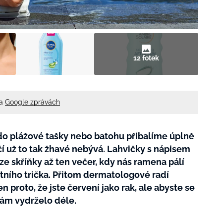
12 fotek
na
Google zprávách
do plážové tašky nebo batohu přibalíme úplně
í už to tak žhavé nebývá. Lahvičky s nápisem
ze skříňky až ten večer, kdy nás ramena pálí
tního trička. Přitom dermatologové radí
 proto, že jste červení jako rak, ale abyste se
vám vydrželo déle.