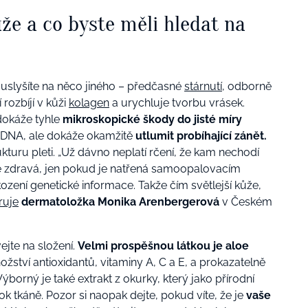
že a co byste měli hledat na
slyšíte na něco jiného – předčasné
stárnutí
, odborně
 rozbíjí v kůži
kolagen
a urychluje tvorbu vrásek.
 dokáže tyhle
mikroskopické škody do jisté míry
 DNA, ale dokáže okamžitě
utlumit probíhající zánět.
ukturu pleti. „Už dávno neplatí rčení, že kam nechodí
že zdravá, jen pokud je natřená samoopalovacím
ení genetické informace. Takže čím světlejší kůže,
ruje
dermatoložka Monika Arenbergerová
v Českém
ejte na složení.
Velmi prospěšnou látkou je aloe
ství antioxidantů, vitaminy A, C a E, a prokazatelně
borný je také extrakt z okurky, který jako přírodní
 tkáně. Pozor si naopak dejte, pokud víte, že je
vaše