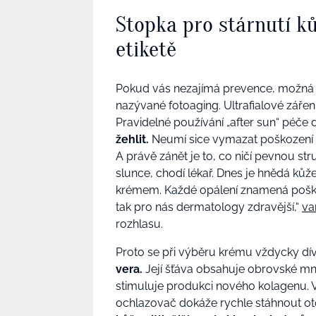
Stopka pro stárnutí ků
etiketě
Pokud vás nezajímá prevence, možná u
nazývané fotoaging. Ultrafialové záření
Pravidelné používání „after sun“ péče
žehlit.
Neumí sice vymazat poškození
A právě zánět je to, co ničí pevnou str
slunce, chodí lékař. Dnes je hnědá ků
krémem. Každé opálení znamená poškoz
tak pro nás dermatology zdravější,“
va
rozhlasu.
Proto se při výběru krému vždycky dív
vera.
Její šťáva obsahuje obrovské množ
stimuluje produkci nového kolagenu. Vý
ochlazovač dokáže rychle stáhnout otok