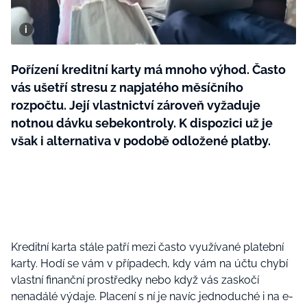
BurdaMedia
Tvoření
Extra
SVĚT ŽENY - 599 KČ
Rady a tipy
ROČNÍ PŘEDPLATNÉ SVĚT ŽENY +
Pořízení kreditní karty má mnoho výhod. Často
SADA PRODUKTŮ MANA (10 ks)
vás ušetří stresu z napjatého měsíčního
rozpočtu. Její vlastnictví zároveň vyžaduje
notnou dávku sebekontroly. K dispozici už je
však i alternativa v podobě odložené platby.
Kreditní karta stále patří mezi často využívané platební
karty. Hodí se vám v případech, kdy vám na účtu chybí
vlastní finanční prostředky nebo když vás zaskočí
nenadálé výdaje. Placení s ní je navíc jednoduché i na e-