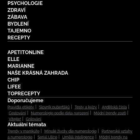
PSYCHOLOGIE
ZDRAVÍ
ZÁBAVA
BYDLENÍ
TAJEMNO
RECEPTY
APETITONLINE
ELLE
MARIANNE
NAŠE KRÁSNÁ ZAHRADA
CHIP
LIFEE
TOPRECEPTY
Doporučujeme
Pravidla etikety
Slovník puberťáků
Testy a kvízy
Andělská čísla
Cestování
Numerologie podle data narození
Módní trendy 2026
Vítejte!
Grilování
Aktuální témata
Trendy v manikúře
Minulé životy dle numerologie
Partnerské vztahy
a numerologie
Seriál Ulice
Umělá inteligence
Módní trendy na