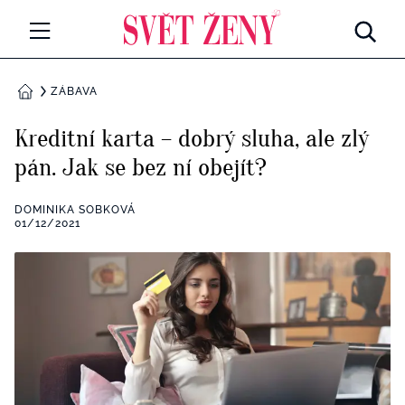
Svetzeny.cz
MÓDA A KRÁSA
ZÁBAVA
DOMŮ
CELEBRITY
Kreditní karta – dobrý sluha, ale zlý
Všechny kategorie
pán. Jak se bez ní obejít?
RETROHUBKY
Rozhovory
DOMINIKA SOBKOVÁ
PSYCHOLOGIE
01/12/2021
Všechny kategorie
ZDRAVÍ
Seberozvoj
Všechny kategorie
ZÁBAVA
Životní styl
Všechny kategorie
BYDLENÍ
Testy a kvízy
Všechny kategorie