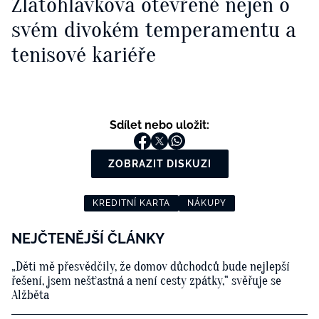
Zlatohlávková otevřeně nejen o
svém divokém temperamentu a
tenisové kariéře
Sdílet nebo uložit:
ZOBRAZIT DISKUZI
KREDITNÍ KARTA
NÁKUPY
NEJČTENĚJŠÍ ČLÁNKY
„Děti mě přesvědčily, že domov důchodců bude nejlepší
řešení, jsem nešťastná a není cesty zpátky,“ svěřuje se
Alžběta