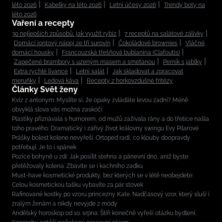
léto 2026
Kabelky na léto 2026
Letní účesy 2026
Trendy boty na
léto 2026
Vaření a recepty
30 nejlepších způsobů, jak využít rybíz
7 receptů na salátové zálivky
Domácí iontový nápoj ze tří surovin
Čokoládové brownies
Vláčné
domácí housky
Francouzská třešňová bublanina (Clafoutis)
Zapečené brambory s uzeným masem a smetanou
Perník s jablky
Extra rychlé lívance
Letní salát
Jak skladovat a zpracovat
meruňky
Ledová káva
Recepty z horkovzdušné fritézy
Články Svět ženy
Kvíz z antonym: Myslíte si, že opaky zvládáte levou zadní? Méně
obvyklá slova vás možná zaskočí
Plastiky přiznávala s humorem, od mužů zažívala rány a do třetice našla
toho pravého: Dramatický i zářivý život královny swingu Evy Pilarové
Prášky bolest kolene nevyřeší. Ortoped radí, co klouby doopravdy
potřebují. Je to i spánek
Pozice bohyně u zdi: Jak posílit stehna a pánevní dno, aniž byste
přetěžovaly kolena. Zbavíte se i kachního zadku
Must-have kosmetické produkty, bez kterých se v létě neobejdete:
Celou kosmetickou tašku vybavíte za pár stovek
Rafinované kostky po vzoru princezny Kate. Nadčasový vzor, který sluší i
zralým ženám a nikdy nevyjde z módy
Andělský horoskop od 10. srpna: Štíři konečně vyřeší otázku bydlení,