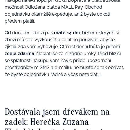
nákupu na e-shopu při kroku Doprava a platba zvolíte
možnost Odložená platba MALL Pay. Obchod
objednávku okamžitě expeduje, aniž byste cokoli
předem platili.
Od doručení zboží pak
máte 14 dní
, během kterých si
zboží můžete vyzkoušet a začít ho používat, abyste
zjistili, zda vám vyhovuje. Čtrnáctidenní lhůta je přitom
zcela zdarma
. Neplatí se za ní žádné úroky. Před blížící
se splatností nákupu vám navíc přijde upozornění
prostřednictvím SMS a e-mailu, nemusíte se tak obávat,
že byste objednávku řádně a včas nezaplatili.
Dostávala jsem dřevákem na
zadek: Herečka Zuzana