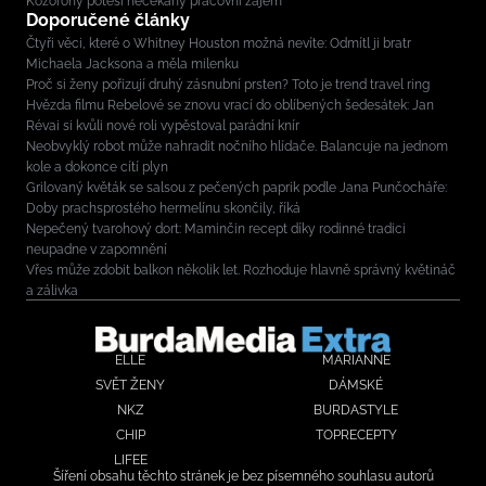
Kozorohy potěší nečekaný pracovní zájem
Doporučené články
Čtyři věci, které o Whitney Houston možná nevíte: Odmítl ji bratr
Michaela Jacksona a měla milenku
Proč si ženy pořizují druhý zásnubní prsten? Toto je trend travel ring
Hvězda filmu Rebelové se znovu vrací do oblíbených šedesátek: Jan
Révai si kvůli nové roli vypěstoval parádní knír
Neobvyklý robot může nahradit nočního hlídače. Balancuje na jednom
kole a dokonce cítí plyn
Grilovaný květák se salsou z pečených paprik podle Jana Punčocháře:
Doby prachsprostého hermelínu skončily, říká
Nepečený tvarohový dort: Maminčin recept díky rodinné tradici
neupadne v zapomnění
Vřes může zdobit balkon několik let. Rozhoduje hlavně správný květináč
a zálivka
ELLE
MARIANNE
SVĚT ŽENY
DÁMSKÉ
NKZ
BURDASTYLE
CHIP
TOPRECEPTY
LIFEE
Šíření obsahu těchto stránek je bez písemného souhlasu autorů