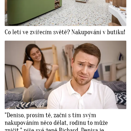
Co letí ve zvířecím světě? Nakupování v butiku!
"Deniso, prosím tě, začni s tím svým
nakupováním něco dělat, rodinu to může
zničit," píše své ženě Richard. Denisa je