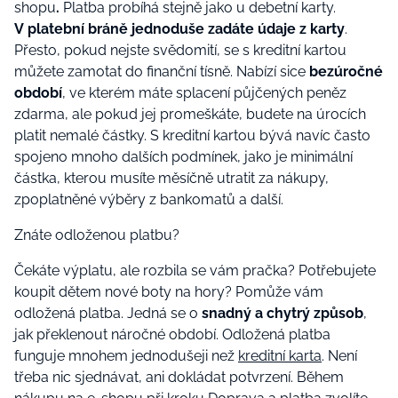
shopu
.
Platba probíhá stejně jako u debetní karty.
V platební bráně jednoduše zadáte údaje z karty
.
Přesto, pokud nejste svědomití, se s kreditní kartou
můžete zamotat do finanční tísně. Nabízí sice
bezúročné
období
, ve kterém máte splacení půjčených peněz
zdarma, ale pokud jej promeškáte, budete na úrocích
platit nemalé částky. S kreditní kartou bývá navíc často
spojeno mnoho dalších podmínek, jako je minimální
částka, kterou musíte měsíčně utratit za nákupy,
zpoplatněné výběry z bankomatů a další.
Znáte odloženou platbu?
Čekáte výplatu, ale rozbila se vám pračka? Potřebujete
koupit dětem nové boty na hory? Pomůže vám
odložená platba. Jedná se o
snadný a chytrý způsob
,
jak překlenout náročné období. Odložená platba
funguje mnohem jednodušeji než
kreditní karta
. Není
třeba nic sjednávat, ani dokládat potvrzení. Během