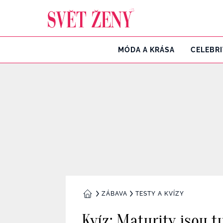
Svetzeny.cz
MÓDA A KRÁSA
CELEBR
ZÁBAVA
TESTY A KVÍZY
DOMŮ
Kvíz: Maturity jsou t