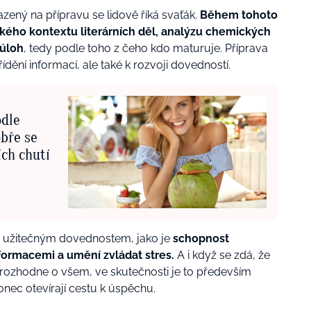
ený na přípravu se lidově říká svaťák.
Během tohoto
ckého kontextu literárních děl, analýzu chemických
 úloh
, tedy podle toho z čeho kdo maturuje. Příprava
ídění informací, ale také k rozvoji dovedností.
odle
obře se
ích chutí
ým užitečným dovednostem, jako je
schopnost
nformacemi a umění zvládat stres.
A i když se zdá, že
rozhodne o všem, ve skutečnosti je to především
onec otevírají cestu k úspěchu.