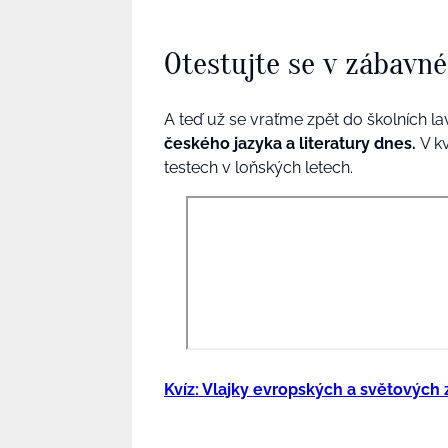
Otestujte se v zábavn
A teď už se vraťme zpět do školních lav
českého jazyka a literatury dnes.
V k
testech v loňských letech.
Kvíz: Vlajky evropských a světových