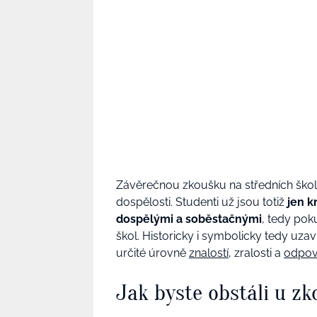
Závěrečnou zkoušku na středních škol
dospělosti. Studenti už jsou totiž
jen k
dospělými a soběstačnými
, tedy po
škol. Historicky i symbolicky tedy uza
určité úrovně
znalostí
, zralosti a
odpov
Jak byste obstáli u z