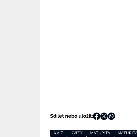
Sdílet nebo uložit:
KVÍZ
KVÍZY
MATURITA
MATURITA