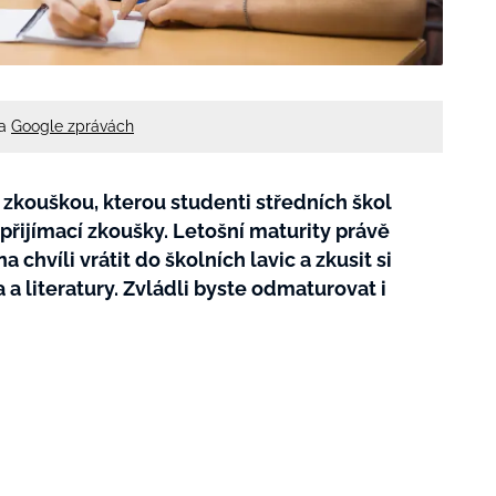
na
Google zprávách
u zkouškou, kterou studenti středních škol
přijímací zkoušky. Letošní maturity právě
na chvíli vrátit do školních lavic a zkusit si
 a literatury. Zvládli byste odmaturovat i