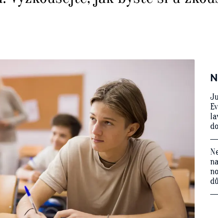
N
Ju
Ev
la
do
Ne
na
no
d