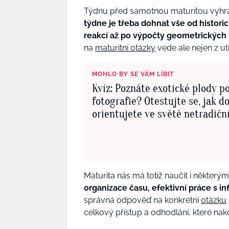
Týdnu před samotnou maturitou vyhraz
týdne je třeba dohnat vše od histori
reakcí až po výpočty geometrických
na
maturitní otázky
vede ale nejen z utř
MOHLO BY SE VÁM LÍBIT
Kvíz: Poznáte exotické plody p
fotografie? Otestujte se, jak d
orientujete ve světě netradičn
Maturita nás má totiž naučit i někter
organizace času, efektivní práce s i
správná odpověď na konkrétní
otázku
celkový přístup a odhodlání, které nak