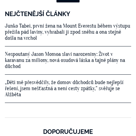
NEJČTENĚJŠÍ ČLÁNKY
Junko Tabei, první žena na Mount Everestu během výstupu
přežila pád laviny, vyhrabali ji zpod sněhu a ona stejně
došla na vrchol
Nespoutaný Jason Momoa slaví narozeniny: Život v
karavanu za miliony, nová osudová láska a tajné plány na
důchod
„Děti mě přesvědčily, že domov důchodců bude nejlepší
řešení, jsem nešťastná a není cesty zpátky,“ svěřuje se
Alžběta
DOPORUČUJEME