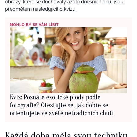
obrazy, které se dochovaly až do dnešních dnů, jsou
předmětem následujícího
kvízu
.
MOHLO BY SE VÁM LÍBIT
Kvíz: Poznáte exotické plody podle
fotografie? Otestujte se, jak dobře se
orientujete ve světě netradičních chutí
Každá doba měla svou techniku