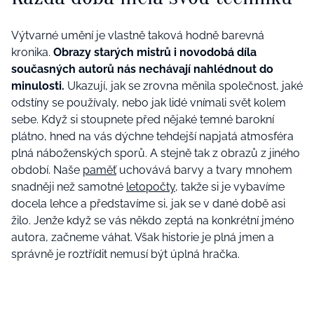
Výtvarné umění je vlastně taková hodně barevná
kronika.
Obrazy starých mistrů i novodobá díla
současných autorů nás nechávají nahlédnout do
minulosti.
Ukazují, jak se zrovna měnila společnost, jaké
odstíny se používaly, nebo jak lidé vnímali svět kolem
sebe. Když si stoupnete před nějaké temné barokní
plátno, hned na vás dýchne tehdejší napjatá atmosféra
plná náboženských sporů. A stejně tak z obrazů z jiného
období. Naše
paměť
uchovává barvy a tvary mnohem
snadněji než samotné
letopočty
, takže si je vybavíme
docela lehce a představíme si, jak se v dané době asi
žilo. Jenže když se vás někdo zeptá na konkrétní jméno
autora, začneme váhat. Však historie je plná jmen a
správně je roztřídit nemusí být úplná hračka.