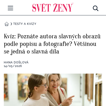
Svetzeny.cz
MÓDA A KRÁSA
TESTY A KVÍZY
DOMŮ
CELEBRITY
Kvíz: Poznáte autora slavných obrazů
Všechny kategorie
podle popisu a fotografie? Většinou
RETROHUBKY
se jedná o slavná díla
Rozhovory
PSYCHOLOGIE
HANA DOŠLOVÁ
Všechny kategorie
14/05/2026
ZDRAVÍ
Seberozvoj
Všechny kategorie
ZÁBAVA
Životní styl
Všechny kategorie
BYDLENÍ
Testy a kvízy
Všechny kategorie