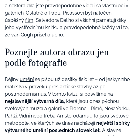
a některá díla jste pravděpodobně viděli na vlastní oči v
galeriích. Ostatně o Pablu Picassovi byl natočen
úspěšný
film
, Salvadora Dalího si všichni pamatují díky
jeho výstřednímu knírku a pravděpodobně každý ví i to,
že van Gogh přišel o ucho.
Poznejte autora obrazu jen
podle fotografie
Dějiny
umění
se píšou už desítky tisíc let – od jeskynního
malířství v
pravěku
přes antické stavby až po
postmodernismus. V tomto
kvízu
si posvítíme na
nejslavnější výtvarná díla,
která jsou dnes pýchou
světových muzeí a galerií ve Florencii, Římě, New Yorku,
Paříži, Vídni nebo třeba Amsterodamu… To jsou světové
metropole, ve kterých se dnes nacházejí
největší sbírky
výtvarného umění posledních stovek let.
A slavné