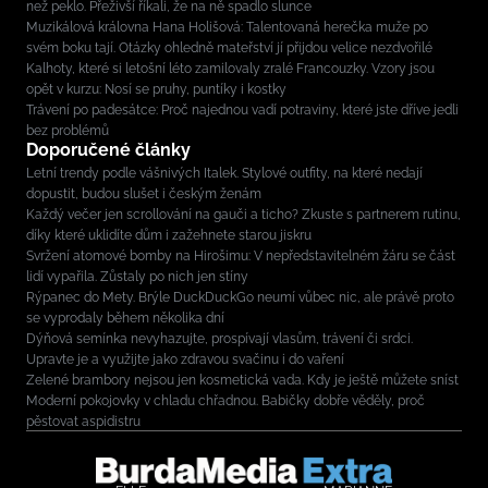
než peklo. Přeživší říkali, že na ně spadlo slunce
Muzikálová královna Hana Holišová: Talentovaná herečka muže po
svém boku tají. Otázky ohledně mateřství jí přijdou velice nezdvořilé
Kalhoty, které si letošní léto zamilovaly zralé Francouzky. Vzory jsou
opět v kurzu: Nosí se pruhy, puntíky i kostky
Trávení po padesátce: Proč najednou vadí potraviny, které jste dříve jedli
bez problémů
Doporučené články
Letní trendy podle vášnivých Italek. Stylové outfity, na které nedají
dopustit, budou slušet i českým ženám
Každý večer jen scrollování na gauči a ticho? Zkuste s partnerem rutinu,
díky které uklidíte dům i zažehnete starou jiskru
Svržení atomové bomby na Hirošimu: V nepředstavitelném žáru se část
lidí vypařila. Zůstaly po nich jen stíny
Rýpanec do Mety. Brýle DuckDuckGo neumí vůbec nic, ale právě proto
se vyprodaly během několika dní
Dýňová semínka nevyhazujte, prospívají vlasům, trávení či srdci.
Upravte je a využijte jako zdravou svačinu i do vaření
Zelené brambory nejsou jen kosmetická vada. Kdy je ještě můžete sníst
Moderní pokojovky v chladu chřadnou. Babičky dobře věděly, proč
pěstovat aspidistru