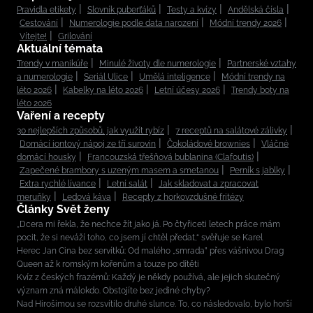
Pravidla etikety
Slovník puberťáků
Testy a kvízy
Andělská čísla
Cestování
Numerologie podle data narození
Módní trendy 2026
Vítejte!
Grilování
Aktuální témata
Trendy v manikúře
Minulé životy dle numerologie
Partnerské vztahy
a numerologie
Seriál Ulice
Umělá inteligence
Módní trendy na
léto 2026
Kabelky na léto 2026
Letní účesy 2026
Trendy boty na
léto 2026
Vaření a recepty
30 nejlepších způsobů, jak využít rybíz
7 receptů na salátové zálivky
Domácí iontový nápoj ze tří surovin
Čokoládové brownies
Vláčné
domácí housky
Francouzská třešňová bublanina (Clafoutis)
Zapečené brambory s uzeným masem a smetanou
Perník s jablky
Extra rychlé lívance
Letní salát
Jak skladovat a zpracovat
meruňky
Ledová káva
Recepty z horkovzdušné fritézy
Články Svět ženy
„Dcera mi řekla, že nechce žít jako já. Po čtyřiceti letech práce mám
pocit, že si neváží toho, co jsem jí chtěl předat,“ svěřuje se Karel
Herec Jan Cina bez servítků: Od malého „smrada” přes vášnivou Drag
Queen až k romským kořenům a touze po dítěti
Kvíz z českých frazémů: Každý je někdy používá, ale jejich skutečný
význam zná málokdo. Obstojíte bez jediné chyby?
Nad Hirošimou se rozsvítilo druhé slunce. To, co následovalo, bylo horší