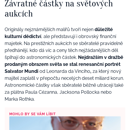
Závratné částky na světových
aukcích
Originály nejznámějších malířů tvoří nejen
důležité
kulturní dědictví
, ale představují i obrovský finanční
majetek. Na prestižních aukcích se sběratelé pravidelně
předhánějí, kdo dá víc a ceny těch nejžádanějších děl
šplhají do astronomických částek.
Nejdražším v dražbě
prodaným obrazem světa se stal renesanční portrét
Salvator Mundi
od Leonarda da Vinciho
,
za který nový
majitel zaplatil v přepočtu necelých deset miliard korun.
Astronomické částky však sběratelé běžně utrácejí také
za plátna Paula Cézanna, Jacksona Pollocka nebo
Marka Rothka.
MOHLO BY SE VÁM LÍBIT