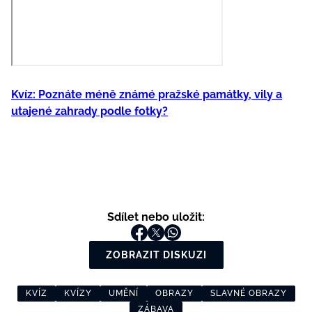
Kvíz: Poznáte méně známé pražské památky, vily a
utajené zahrady podle fotky?
Sdílet nebo uložit:
ZOBRAZIT DISKUZI
KVÍZ
KVÍZY
UMĚNÍ
OBRAZY
SLAVNÉ OBRAZY
ZÁBAVA