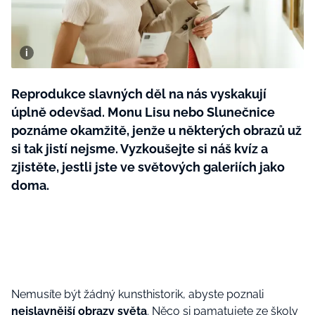
BurdaMedia
Tvoření
Extra
SVĚT ŽENY - 599 KČ
Rady a tipy
ROČNÍ PŘEDPLATNÉ SVĚT ŽENY +
SADA PRODUKTŮ MANA (10 ks)
Reprodukce slavných děl na nás vyskakují
úplně odevšad. Monu Lisu nebo Slunečnice
poznáme okamžitě, jenže u některých obrazů už
si tak jistí nejsme. Vyzkoušejte si náš kvíz a
zjistěte, jestli jste ve světových galeriích jako
doma.
Nemusíte být žádný kunsthistorik, abyste poznali
nejslavnější obrazy světa
. Něco si pamatujete ze školy