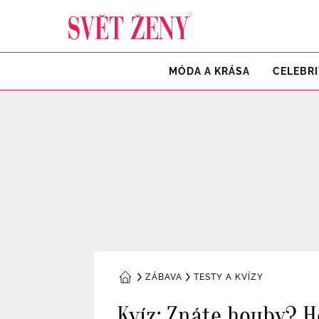
Svetzeny.cz
MÓDA A KRÁSA
CELEBR
ZÁBAVA
TESTY A KVÍZY
DOMŮ
Kvíz: Znáte houby? H