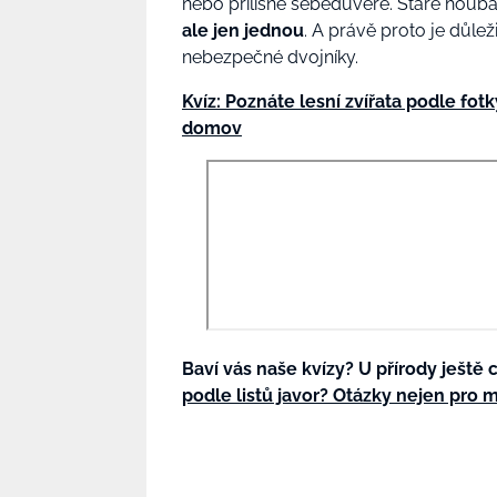
nebo přílišné sebedůvěře. Staré houb
ale jen jednou
. A právě proto je důlež
nebezpečné dvojníky.
Kvíz: Poznáte lesní zvířata podle fot
domov
Baví vás naše kvízy? U přírody ještě
podle listů javor? Otázky nejen pro m