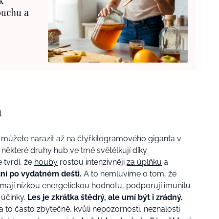
k
buchu a
a
ch můžete narazit až na čtyřkilogramového giganta v
ěkteré druhy hub ve tmě světélkují díky
tvrdí, že
houby
rostou intenzivněji
za úplňku
a
ní po vydatném dešti.
A to nemluvíme o tom, že
, mají nízkou energetickou hodnotu, podporují imunitu
 účinky.
Les je zkrátka štědrý, ale umí být i zrádný.
 a to často zbytečně, kvůli nepozornosti, neznalosti