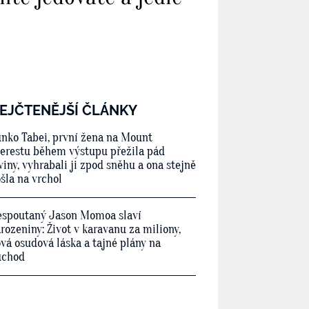
EJČTENĚJŠÍ ČLÁNKY
nko Tabei, první žena na Mount
erestu během výstupu přežila pád
viny, vyhrabali ji zpod sněhu a ona stejně
šla na vrchol
spoutaný Jason Momoa slaví
rozeniny: Život v karavanu za miliony,
vá osudová láska a tajné plány na
ůchod