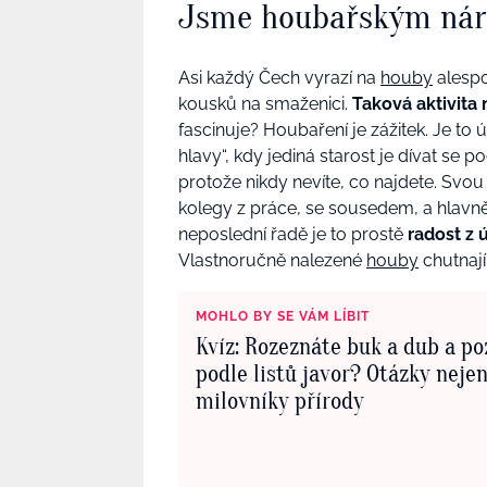
Jsme houbařským ná
Asi každý Čech vyrazí na
houby
alespo
kousků na smaženici.
Taková aktivita
fascinuje? Houbaření je zážitek. Je to
hlavy“, kdy jediná starost je dívat se 
protože nikdy nevíte, co najdete. Svou 
kolegy z práce, se sousedem, a hlavně
neposlední řadě je to prostě
radost z 
Vlastnoručně nalezené
houby
chutnají
MOHLO BY SE VÁM LÍBIT
Kvíz: Rozeznáte buk a dub a p
podle listů javor? Otázky neje
milovníky přírody