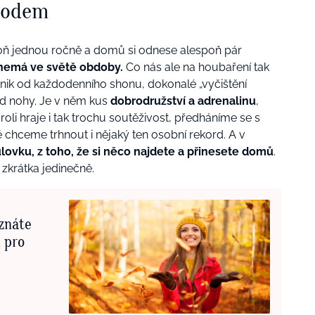
rodem
ň jednou ročně a domů si odnese alespoň pár
 nemá ve světě obdoby.
Co nás ale na houbaření tak
 únik od každodenního shonu, dokonalé „vyčištění
pod nohy. Je v něm kus
dobrodružství a adrenalinu
,
roli hraje i tak trochu soutěživost, předháníme se s
 chceme trhnout i nějaký ten osobní rekord. A v
úlovku, z toho, že si něco najdete a přinesete domů
.
 zkrátka jedinečně.
oznáte
n pro