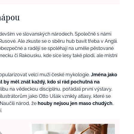
hápou
devším ve slovanských národech. Společně s námi
 Rusové. Ale zkuste se o sběru hub bavit třeba v Anglii.
ebezpečné a raději se spoléhají na uměle pěstované
ku či Rakousku, kde sice lesy také plodí, ale místní
popularizovat velcí muži české mykologie.
Jména jako
t by měl znát každý, kdo si rád pochutná na
libu na vědeckou disciplínu, pořádali první výstavy,
ilustrátorům jako Otto Ušák vznikly atlasy, které se
 Naučili národ, že
houby nejsou jen maso chudých
,
.