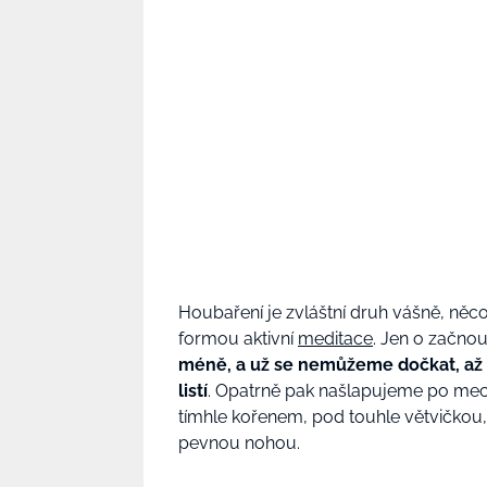
Houbaření je zvláštní druh vášně, něc
formou aktivní
meditace
. Jen o začno
méně, a už se nemůžeme dočkat, až 
listí
. Opatrně pak našlapujeme po mech
tímhle kořenem, pod touhle větvičkou
pevnou nohou.