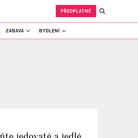
PŘEDPLATNÉ
ZÁBAVA
BYDLENÍ
ňte jedovaté a jedlé