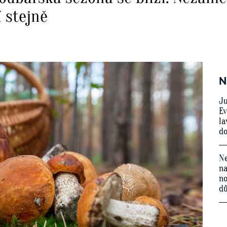
 stejně
N
Ju
Ev
la
do
Ne
na
no
d