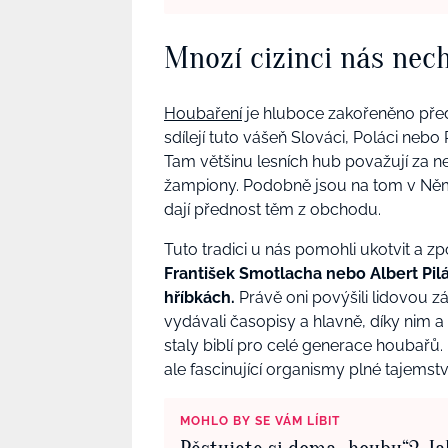
Mnozí cizinci nás nec
Houbaření
je hluboce zakořeněno pře
sdílejí tuto vášeň Slováci, Poláci nebo
Tam většinu lesních hub považují za n
žampiony. Podobně jsou na tom v Němec
dají přednost těm z obchodu.
Tuto tradici u nás pomohli ukotvit a z
František Smotlacha nebo Albert Pilá
hříbkách.
Právě oni povýšili lidovou zá
vydávali časopisy a hlavně, díky nim a 
staly biblí pro celé generace houbařů.
ale fascinující organismy plné tajemství
MOHLO BY SE VÁM LÍBIT