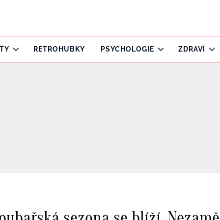
ITY
RETROHUBKY
PSYCHOLOGIE
ZDRAVÍ
oubařská sezona se blíží. Nezamě