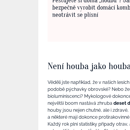
Pěstujete si doma „houbu“? Ja
bezpečně vyrobit domácí kom
neotrávit se plísní
Není houba jako houb
Věděli jste například, že v našich lesí
podobě pýchavky obrovské? Nebo že n
bioluminiscenci? Mykologové dokonce 
největší boom nastává zhruba
deset d
houby jsou nejen chutné, ale i zdravé
a některé mají dokonce protirakovinné
Každý rok plní statistiky případy otrav,