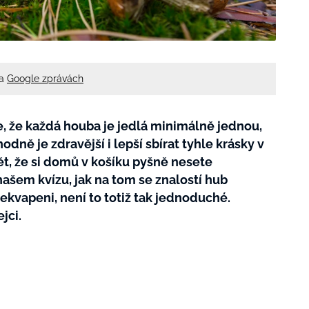
na
Google zprávách
, že každá houba je jedlá minimálně jednou,
odně je zdravější i lepší sbírat tyhle krásky v
ět, že si domů v košíku pyšně nesete
našem kvízu, jak na tom se znalostí hub
kvapeni, není to totiž tak jednoduché.
jci.