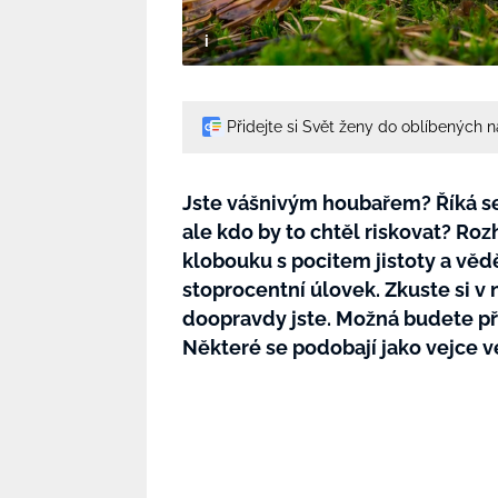
Přidejte si Svět ženy do oblíbených 
Jste vášnivým houbařem? Říká se
ale kdo by to chtěl riskovat? Rozh
klobouku s pocitem jistoty a věd
stoprocentní úlovek. Zkuste si v 
doopravdy jste. Možná budete pře
Některé se podobají jako vejce ve