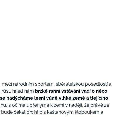
o mezi národním sportem, sběratelskou posedlostí a
u růst, hned nám
brzké ranní vstávání vadí o něco
se nadýcháme lesní vůně vlhké země a tlejícího
u, s očima upřenýma k zemi v naději, že právě za
, bude čekat on: hřib s kaštanovým kloboukem a