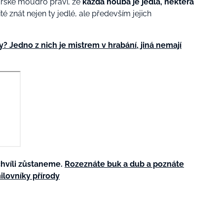
ařské moudro praví, že
každá houba je jedlá, některá
ité znát nejen ty jedlé, ale především jejich
ky? Jedno z nich je mistrem v hrabání, jiná nemají
 chvíli zůstaneme.
Rozeznáte buk a dub a poznáte
ilovníky přírody