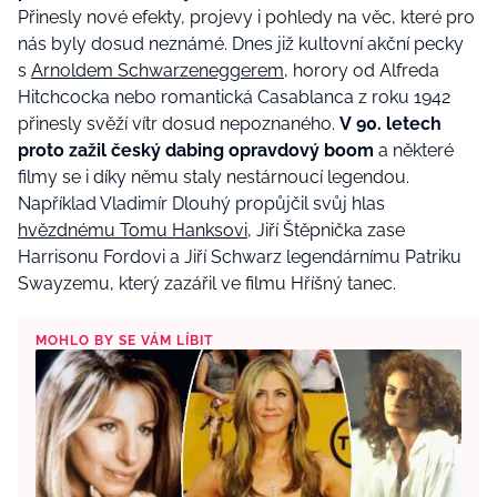
Přinesly nové efekty, projevy i pohledy na věc, které pro
nás byly dosud neznámé. Dnes již kultovní akční pecky
s
Arnoldem Schwarzeneggerem
, horory od Alfreda
Hitchcocka nebo romantická Casablanca z roku 1942
přinesly svěží vítr dosud nepoznaného.
V 90. letech
proto zažil český dabing opravdový boom
a některé
filmy se i díky němu staly nestárnoucí legendou.
Například Vladimír Dlouhý propůjčil svůj hlas
hvězdnému Tomu Hanksovi
, Jiří Štěpnička zase
Harrisonu Fordovi a Jiří Schwarz legendárnímu Patriku
Swayzemu, který zazářil ve filmu Hříšný tanec.
MOHLO BY SE VÁM LÍBIT