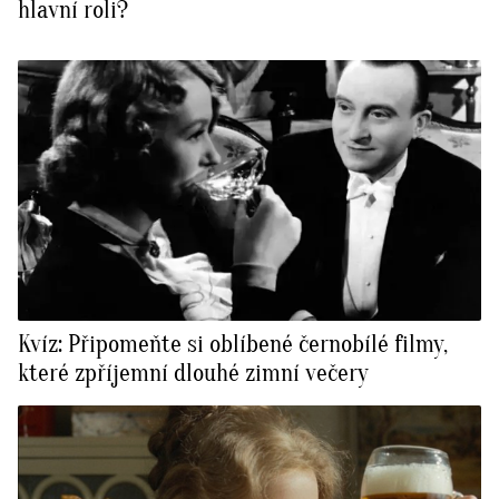
hlavní roli?
Kvíz: Připomeňte si oblíbené černobílé filmy,
které zpříjemní dlouhé zimní večery