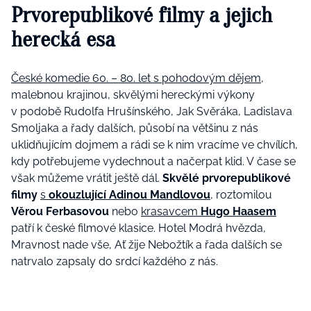
Prvorepublikové filmy a jejich
herecká esa
České komedie 60. – 80. let s pohodovým dějem
,
malebnou krajinou, skvělými hereckými výkony
v podobě Rudolfa Hrušínského, Jak Svěráka, Ladislava
Smoljaka a řady dalších, působí na většinu z nás
uklidňujícím dojmem a rádi se k nim vracíme ve chvílích,
kdy potřebujeme vydechnout a načerpat klid. V čase se
však můžeme vrátit ještě dál.
Skvělé prvorepublikové
filmy
s
okouzlující Adinou Mandlovou
, roztomilou
Věrou Ferbasovou
nebo
krasavcem
Hugo Haasem
patří k české filmové klasice. Hotel Modrá hvězda,
Mravnost nade vše, Ať žije Nebožtík a řada dalších se
natrvalo zapsaly do srdcí každého z nás.