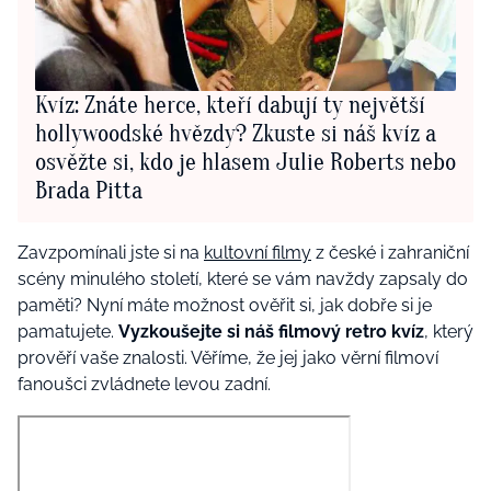
Kvíz: Znáte herce, kteří dabují ty největší
hollywoodské hvězdy? Zkuste si náš kvíz a
osvěžte si, kdo je hlasem Julie Roberts nebo
Brada Pitta
Zavzpomínali jste si na
kultovní filmy
z české i zahraniční
scény minulého století, které se vám navždy zapsaly do
paměti? Nyní máte možnost ověřit si, jak dobře si je
pamatujete.
Vyzkoušejte si náš filmový retro kvíz
, který
prověří vaše znalosti. Věříme, že jej jako věrní filmoví
fanoušci zvládnete levou zadní.