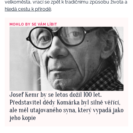
velkoměsta, vrací se zpět k tradičnímu způsobu života a
hledá cestu k přírodě
.
MOHLO BY SE VÁM LÍBIT
Josef Kemr by se letos dožil 100 let.
Představitel dědy Komárka byl silně věřící,
ale měl utajovaného syna, který vypadá jako
jeho kopie