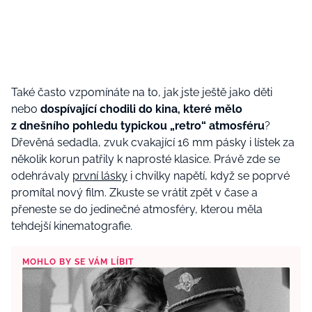
Také často vzpomínáte na to, jak jste ještě jako děti
nebo
dospívající chodili do kina, které mělo
z dnešního pohledu typickou „retro“ atmosféru
?
Dřevěná sedadla, zvuk cvakající 16 mm pásky i lístek za
několik korun patřily k naprosté klasice. Právě zde se
odehrávaly
první lásky
i chvilky napětí, když se poprvé
promítal nový film. Zkuste se vrátit zpět v čase a
přeneste se do jedinečné atmosféry, kterou měla
tehdejší kinematografie.
MOHLO BY SE VÁM LÍBIT