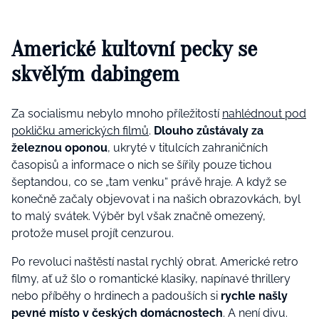
Americké kultovní pecky se
skvělým dabingem
Za socialismu nebylo mnoho příležitostí
nahlédnout pod
pokličku amerických filmů
.
Dlouho zůstávaly za
železnou oponou
, ukryté v titulcích zahraničních
časopisů a informace o nich se šířily pouze tichou
šeptandou, co se „tam venku“ právě hraje. A když se
konečně začaly objevovat i na našich obrazovkách, byl
to malý svátek. Výběr byl však značně omezený,
protože musel projít cenzurou.
Po revoluci naštěstí nastal rychlý obrat. Americké retro
filmy, ať už šlo o romantické klasiky, napínavé thrillery
nebo příběhy o hrdinech a padouších si
rychle našly
pevné místo v českých domácnostech
. A není divu.