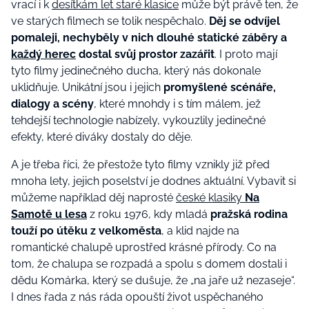
vrací i k
desítkám let staré klasice
může být právě ten, že
ve starých filmech se tolik nespěchalo.
Děj se odvíjel
pomaleji, nechyběly v nich dlouhé statické záběry a
každý herec
dostal svůj prostor zazářit
. I proto mají
tyto filmy jedinečného ducha, který nás dokonale
uklidňuje. Unikátní jsou i jejich
promyšlené scénáře,
dialogy a scény
, které mnohdy i s tím málem, jež
tehdejší technologie nabízely, vykouzlily jedinečné
efekty, které diváky dostaly do děje.
A je třeba říci, že přestože tyto filmy vznikly již před
mnoha lety, jejich poselství je dodnes aktuální. Vybavit si
můžeme například děj naprosté
české klasiky
Na
Samotě u lesa
z roku 1976, kdy mladá
pražská rodina
touží po útěku z velkoměsta
, a klid najde na
romantické chalupě uprostřed krásné přírody. Co na
tom, že chalupa se rozpadá a spolu s domem dostali i
dědu Komárka, který se dušuje, že „na jaře už nezaseje“.
I dnes řada z nás ráda opouští život uspěchaného