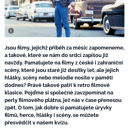
BurdaMedia
Tvoření
Extra
SVĚT ŽENY - 599 KČ
Rady a tipy
ROČNÍ PŘEDPLATNÉ SVĚT ŽENY +
SADA PRODUKTŮ MANA (10 ks)
Jsou filmy, jejichž příběh za měsíc zapomeneme,
a takové, které se nám do srdcí zapíšou již
navždy. Pamatujete na filmy z české i zahraniční
scény, které jsou staré již desítky let, ale jejich
hlášky, scény nebo melodie nosíte v paměti
dodnes? Právě takové patří k retro filmové
klasice. Pojďme si společně zavzpomínat na
perly filmového plátna, jež nás v čase přenesou
zpět. O tom, jak dobře si pamatujete úryvky
filmů, herce, hlášky i scény, se můžete
přesvědčit v našem kvízu.