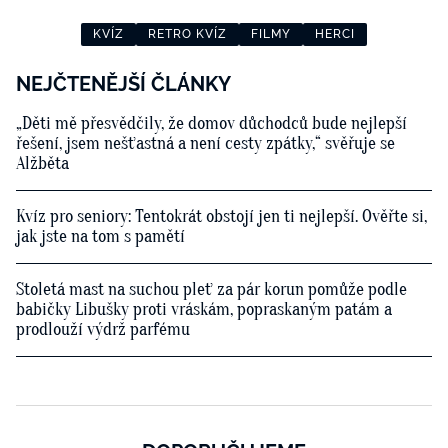
KVÍZ
RETRO KVÍZ
FILMY
HERCI
NEJČTENĚJŠÍ ČLÁNKY
„Děti mě přesvědčily, že domov důchodců bude nejlepší
řešení, jsem nešťastná a není cesty zpátky,“ svěřuje se
Alžběta
Kvíz pro seniory: Tentokrát obstojí jen ti nejlepší. Ověřte si,
jak jste na tom s pamětí
Stoletá mast na suchou pleť za pár korun pomůže podle
babičky Libušky proti vráskám, popraskaným patám a
prodlouží výdrž parfému