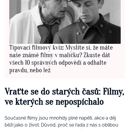
Tipovací filmový kvíz: Myslíte si, že máte
naše známé filmy v malíčku? Zkuste dát
všech 10 správných odpovědí a odhalte
pravdu, nebo lež
Vraťte se do starých časů:
Filmy,
ve kterých se nepospíchalo
Současné filmy jsou mnohdy plné napětí, akce a děj
běží jako o život. Důvod, proč se řada z nás s oblibou