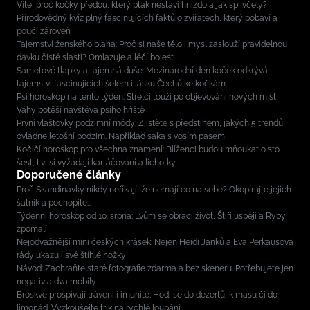
Víte, proč kočky předou, který pták nestaví hnízdo a jak spí včely?
Přírodovědný kvíz plný fascinujících faktů o zvířatech, který pobaví a
poučí zároveň
Tajemství ženského blaha: Proč si naše tělo i mysl zaslouží pravidelnou
dávku čisté slasti? Omlazuje a léčí bolest
Sametové tlapky a tajemná duše: Mezinárodní den koček odkrývá
tajemství fascinujících šelem i lásku Čechů ke kočkám
Psí horoskop na tento týden: Střelci touží po objevování nových míst,
Váhy potěší návštěva psího hřiště
První vlaštovky podzimní módy: Zjistěte s předstihem, jakých 5 trendů
ovládne letošní podzim. Například saka s vosím pasem
Kočičí horoskop pro všechna znamení: Blíženci budou mňoukat o sto
šest, Lvi si vyžádají kartáčování a lichotky
Doporučené články
Proč Skandinávky nikdy neříkají, že nemají co na sebe? Okopírujte jejich
šatník a pochopíte...
Týdenní horoskop od 10. srpna: Lvům se obrací život, Štíři uspějí a Ryby
zpomalí
Nejodvážnější mini českých krásek: Nejen Heidi Janků a Eva Perkausová
rády ukazují své štíhlé nožky
Návod: Zachraňte staré fotografie zdarma a bez skeneru. Potřebujete jen
negativ a dva mobily
Broskve prospívají trávení i imunitě: Hodí se do dezertů, k masu či do
limonád. Vyzkoušejte trik na rychlé loupání