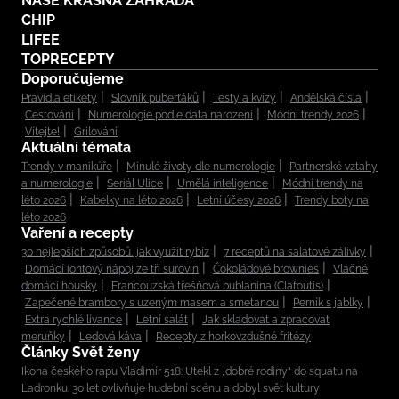
NAŠE KRÁSNÁ ZAHRADA
CHIP
LIFEE
TOPRECEPTY
Doporučujeme
Pravidla etikety
Slovník puberťáků
Testy a kvízy
Andělská čísla
Cestování
Numerologie podle data narození
Módní trendy 2026
Vítejte!
Grilování
Aktuální témata
Trendy v manikúře
Minulé životy dle numerologie
Partnerské vztahy
a numerologie
Seriál Ulice
Umělá inteligence
Módní trendy na
léto 2026
Kabelky na léto 2026
Letní účesy 2026
Trendy boty na
léto 2026
Vaření a recepty
30 nejlepších způsobů, jak využít rybíz
7 receptů na salátové zálivky
Domácí iontový nápoj ze tří surovin
Čokoládové brownies
Vláčné
domácí housky
Francouzská třešňová bublanina (Clafoutis)
Zapečené brambory s uzeným masem a smetanou
Perník s jablky
Extra rychlé lívance
Letní salát
Jak skladovat a zpracovat
meruňky
Ledová káva
Recepty z horkovzdušné fritézy
Články Svět ženy
Ikona českého rapu Vladimír 518: Utekl z „dobré rodiny“ do squatu na
Ladronku. 30 let ovlivňuje hudební scénu a dobyl svět kultury