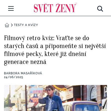
Svetzeny.cz
MÓDA A KRÁSA
TESTY A KVÍZY
DOMŮ
CELEBRITY
Filmový retro kvíz: Vraťte se do
Všechny kategorie
starých časů a připomeňte si největší
RETROHUBKY
filmové pecky, které již dnešní
Rozhovory
PSYCHOLOGIE
generace nezná
Všechny kategorie
ZDRAVÍ
BARBORA MASAŘÍKOVÁ
24/06/2025
Seberozvoj
Všechny kategorie
ZÁBAVA
Životní styl
Všechny kategorie
BYDLENÍ
Testy a kvízy
Všechny kategorie