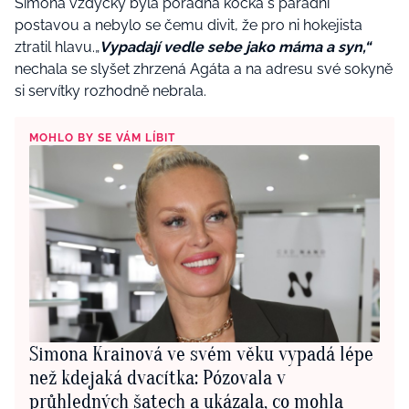
Simona vždycky byla pořádná kočka s parádní
postavou a nebylo se čemu divit, že pro ni hokejista
ztratil hlavu.„
Vypadají vedle sebe jako máma a syn,“
nechala se slyšet zhrzená Agáta a na adresu své sokyně
si servítky rozhodně nebrala.
MOHLO BY SE VÁM LÍBIT
Simona Krainová ve svém věku vypadá lépe
než kdejaká dvacítka: Pózovala v
průhledných šatech a ukázala, co mohla