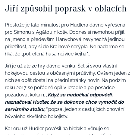
Jiří způsobil poprask v oblacích
Přestože je tato minulost pro Hudlera dávno vyřešená,
pro Simonu s Agátou nikoliv
. Dodnes si nemohou přijít
na jméno a především Hanychová nevynechá jedinou
příležitost, aby si do Krainové nerýpla. Ne nadarmo se
říká, že „potrefená husa nejvíce kejhá“...
Jiří je už ale ze hry dávno venku. Šel si svou vlastní
hokejovou cestou s občasnými průšvihy. Ovšem jeden z
nich se opět dostal na přední stránky novin. Na podzim
roku 2017 se pořádně opil v letadle a po posádce
požadoval kokain. „
Když se nedočkal odpovědi,
naznačoval Hudler, že se dokonce chce vymočit do
servisního stolku,“
popsal jeden z cestujících chování
bývalého skvělého hokejisty.
Kariéru už Hudler pověsil na hřebík a věnuje se