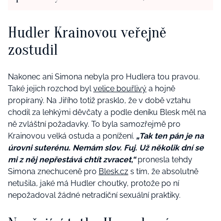
Hudler Krainovou veřejně
zostudil
Nakonec ani Simona nebyla pro Hudlera tou pravou.
Také jejich rozchod byl
velice bouřlivý
a hojně
propíraný. Na Jiřího totiž prasklo, že v době vztahu
chodil za lehkými děvčaty a podle deníku Blesk měl na
ně zvláštní požadavky. To byla samozřejmě pro
Krainovou velká ostuda a ponížení.
„
Tak ten pán je na
úrovni suterénu. Nemám slov. Fuj. Už několik dní se
mi z něj nepřestává chtít zvracet,“
pronesla tehdy
Simona znechuceně pro
Blesk.cz
s tím, že absolutně
netušila, jaké má Hudler choutky, protože po ní
nepožadoval žádné netradiční sexuální praktiky.