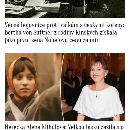
Věčná bojovnice proti válkám s českými kořeny:
Bertha von Suttner z rodiny Kinských získala
jako první žena Nobelovu cenu za mír
Herečka Alena Mihulová: Velkou lásku zažila s o