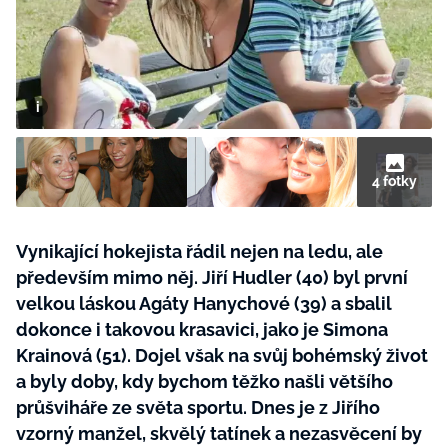
BurdaMedia
Tvoření
Extra
SVĚT ŽENY - 599 KČ
Rady a tipy
ROČNÍ PŘEDPLATNÉ SVĚT ŽENY +
SADA PRODUKTŮ MANA (10 ks)
4 fotky
Vynikající hokejista řádil nejen na ledu, ale
především mimo něj. Jiří Hudler (40) byl první
velkou láskou Agáty Hanychové (39) a sbalil
dokonce i takovou krasavici, jako je Simona
Krainová (51). Dojel však na svůj bohémský život
a byly doby, kdy bychom těžko našli většího
průšviháře ze světa sportu. Dnes je z Jiřího
vzorný manžel, skvělý tatínek a nezasvěcení by