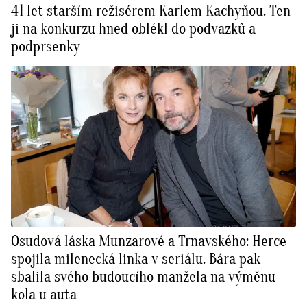
41 let starším režisérem Karlem Kachyňou. Ten
ji na konkurzu hned oblékl do podvazků a
podprsenky
Osudová láska Munzarové a Trnavského: Herce
spojila milenecká linka v seriálu. Bára pak
sbalila svého budoucího manžela na výměnu
kola u auta