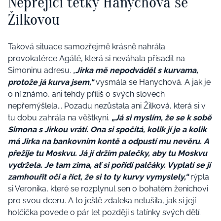
Nepřející tetky Hanychová se
Žilkovou
Taková situace samozřejmě krásně nahrála
provokatérce Agátě, která si neváhala přisadit na
Simoninu adresu.
„
Jirka mě nepodváděl s kurvama,
protože já kurva jsem,“
vysmála se Hanychová. A jak je
o ní známo, ani tehdy příliš o svých slovech
nepřemýšlela... Pozadu nezůstala ani Žilková, která si v
tu dobu zahrála na věštkyni.
„
Já si myslím, že se k sobě
Simona s Jirkou vrátí. Ona si spočítá, kolik jí je a kolik
má Jirka na bankovním kontě a odpustí mu nevěru. A
přežije tu Moskvu. Já jí držím palečky, aby tu Moskvu
vydržela. Je tam zima, ať si pořídí palčáky. Vyplatí se jí
zamhouřit oči a říct, že si to ty kurvy vymyslely,“
rýpla
si Veronika, které se rozplynul sen o bohatém ženichovi
pro svou dceru. A to ještě zdaleka netušila, jak si její
holčička povede o pár let později s tatínky svých dětí.