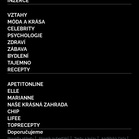
INZERCE
VZTAHY
MÓDA A KRÁSA
CELEBRITY
PSYCHOLOGIE
ZDRAVÍ
ZÁBAVA
BYDLENÍ
TAJEMNO
RECEPTY
APETITONLINE
ELLE
MARIANNE
NAŠE KRÁSNÁ ZAHRADA
CHIP
LIFEE
TOPRECEPTY
Doporučujeme
Pravidla etikety
Slovník puberťáků
Testy a kvízy
Andělská čísla