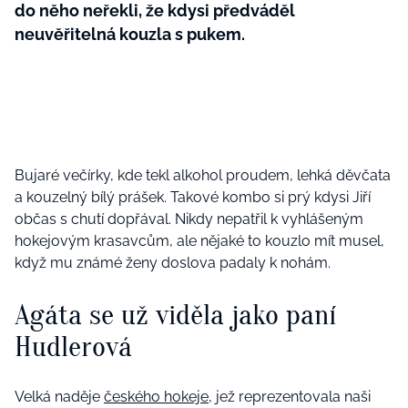
do něho neřekli, že kdysi předváděl
neuvěřitelná kouzla s pukem.
Bujaré večírky, kde tekl alkohol proudem, lehká děvčata
a kouzelný bílý prášek. Takové kombo si prý kdysi Jiří
občas s chutí dopřával. Nikdy nepatřil k vyhlášeným
hokejovým krasavcům, ale nějaké to kouzlo mít musel,
když mu známé ženy doslova padaly k nohám.
Agáta se už viděla jako paní
Hudlerová
Velká naděje
českého hokeje
, jež reprezentovala naši