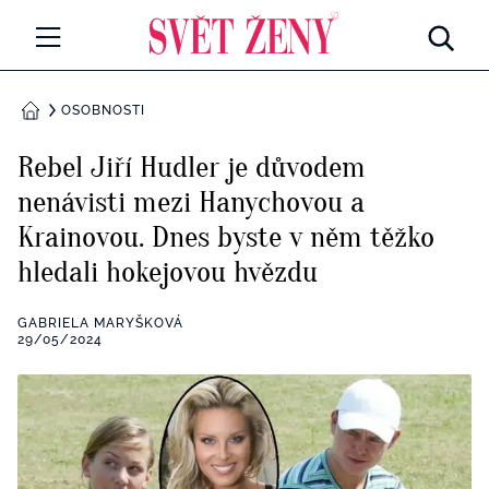
Svetzeny.cz
MÓDA A KRÁSA
OSOBNOSTI
DOMŮ
CELEBRITY
Rebel Jiří Hudler je důvodem
Všechny kategorie
nenávisti mezi Hanychovou a
RETROHUBKY
Krainovou. Dnes byste v něm těžko
Rozhovory
PSYCHOLOGIE
hledali hokejovou hvězdu
Všechny kategorie
ZDRAVÍ
GABRIELA MARYŠKOVÁ
29/05/2024
Seberozvoj
Všechny kategorie
ZÁBAVA
Životní styl
Všechny kategorie
BYDLENÍ
Testy a kvízy
Všechny kategorie