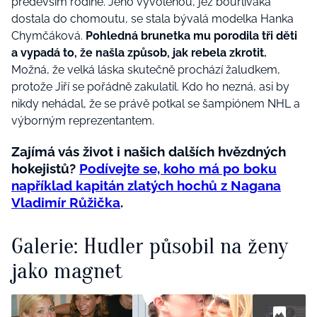
především rodině. Jeho vyvolenou, jež bouřliváka
dostala do chomoutu, se stala bývalá modelka Hanka
Chymčáková.
Pohledná brunetka mu porodila tři děti
a vypadá to, že našla způsob, jak rebela zkrotit.
Možná, že velká láska skutečně prochází žaludkem,
protože Jiří se pořádně zakulatil. Kdo ho nezná, asi by
nikdy nehádal, že se právě potkal se šampiónem NHL a
výborným reprezentantem.
Zajímá vás život i našich dalších hvězdných
hokejistů?
Podívejte se, koho má po boku
například kapitán zlatých hochů z Nagana
Vladimír Růžička
.
Galerie: Hudler působil na ženy
jako magnet