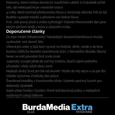
Potraviny, které mohou domácím mazlíčkům ublížit: O čokoládě určitě
víte, ale nebezpečné je i exotické ovoce
4 cviky, které srovnají předsunutou hlavu a narovnají vdovský hrb na šíji.
Budete vypadat mladší a přestane vás bolest hlava
Kvíz: Jste pravý pivař a znáte zythologii? Oslavte Mezinárodní den piva
plným počtem bodů z kvízu o zlatavém moku
Doporučené články
Co nosí módní influencerky? Následující barevné kombinace musíte
vyzkoušet, než skončí léto
Víkend pro sebe: 5 tipů kam vyrazit na festival, drink, rande a do kina
Kariéru Oldřicha Nového nasměroval strýc z Národního divadla: Slavný
herec se měl původně živit zcela jinak
Japonský vývojář přidá do své hry češtinu. Stačil zájem jediného
uživatele i vřelý vztah obou zemí
Nejlepší druhý život pro lák od okurek? Vložte do něj vejce a za pár dní
získáte výraznou chuťovku bez práce
Švestkové knedlíky z tvarohového těsta: Vyberte správný tvaroh pro
dokonalý výsledek
Srpen přeje hrášku i fazolím. Právě teď dozrávají jedny z nejlepších
rostlinných zdrojů bílkovin
ELLE
MARIANNE