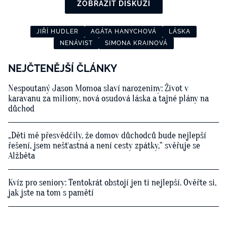
ZOBRAZIT DISKUZI
JIŘÍ HUDLER
AGÁTA HANYCHOVÁ
LÁSKA
NENÁVIST
SIMONA KRAINOVÁ
NEJČTENĚJŠÍ ČLÁNKY
Nespoutaný Jason Momoa slaví narozeniny: Život v
karavanu za miliony, nová osudová láska a tajné plány na
důchod
„Děti mě přesvědčily, že domov důchodců bude nejlepší
řešení, jsem nešťastná a není cesty zpátky,“ svěřuje se
Alžběta
Kvíz pro seniory: Tentokrát obstojí jen ti nejlepší. Ověřte si,
jak jste na tom s pamětí