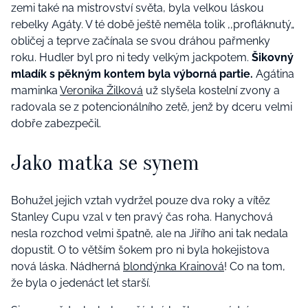
zemi také na mistrovství světa, byla velkou láskou
rebelky Agáty. V té době ještě neměla tolik ‚‚profláknutý„
obličej a teprve začínala se svou dráhou pařmenky
roku. Hudler byl pro ni tedy velkým jackpotem.
Šikovný
mladík s pěkným kontem byla výborná partie.
Agátina
maminka
Veronika Žilková
už slyšela kostelní zvony a
radovala se z potencionálního zetě, jenž by dceru velmi
dobře zabezpečil.
Jako matka se synem
Bohužel jejich vztah vydržel pouze dva roky a vítěz
Stanley Cupu vzal v ten pravý čas roha. Hanychová
nesla rozchod velmi špatně, ale na Jiřího ani tak nedala
dopustit. O to větším šokem pro ni byla hokejistova
nová láska. Nádherná
blondýnka Krainová
! Co na tom,
že byla o jedenáct let starší.