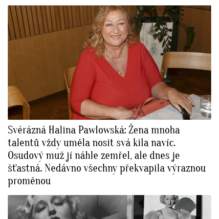
Svérázná Halina Pawlowská: Žena mnoha
talentů vždy uměla nosit svá kila navíc.
Osudový muž jí náhle zemřel, ale dnes je
šťastná. Nedávno všechny překvapila výraznou
proměnou