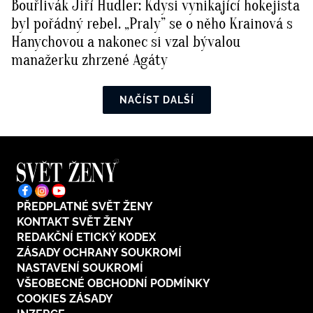
Bouřlivák Jiří Hudler: Kdysi vynikající hokejista
byl pořádný rebel. „Praly” se o něho Krainová s
Hanychovou a nakonec si vzal bývalou
manažerku zhrzené Agáty
NAČÍST DALŠÍ
PŘEDPLATNÉ SVĚT ŽENY
KONTAKT SVĚT ŽENY
REDAKČNÍ ETICKÝ KODEX
ZÁSADY OCHRANY SOUKROMÍ
NASTAVENÍ SOUKROMÍ
VŠEOBECNÉ OBCHODNÍ PODMÍNKY
COOKIES ZÁSADY