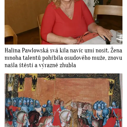
Halina Pawlowská svá kila navíc umí nosit. Žena
mnoha talentů pohřbila osudového muže, znovu
našla štěstí a výrazně zhubla