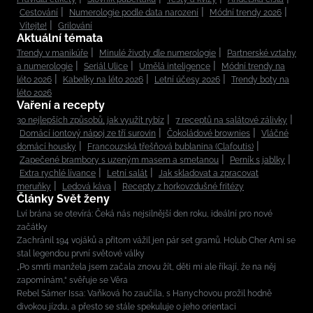
Cestování
Numerologie podle data narození
Módní trendy 2026
Vítejte!
Grilování
Aktuální témata
Trendy v manikúře
Minulé životy dle numerologie
Partnerské vztahy
a numerologie
Seriál Ulice
Umělá inteligence
Módní trendy na
léto 2026
Kabelky na léto 2026
Letní účesy 2026
Trendy boty na
léto 2026
Vaření a recepty
30 nejlepších způsobů, jak využít rybíz
7 receptů na salátové zálivky
Domácí iontový nápoj ze tří surovin
Čokoládové brownies
Vláčné
domácí housky
Francouzská třešňová bublanina (Clafoutis)
Zapečené brambory s uzeným masem a smetanou
Perník s jablky
Extra rychlé lívance
Letní salát
Jak skladovat a zpracovat
meruňky
Ledová káva
Recepty z horkovzdušné fritézy
Články Svět ženy
Lví brána se otevírá: Čeká nás nejsilnější den roku, ideální pro nové
začátky
Zachránil 194 vojáků a přitom vážil jen pár set gramů. Holub Cher Ami se
stal legendou první světové války
„Po smrti manžela jsem začala znovu žít, děti mi ale říkají, že na něj
zapomínám,“ svěřuje se Věra
Rebel Sámer Issa: Vaňková ho zaučila, s Hanychovou prožil hodně
divokou jízdu, a přesto se stále spekuluje o jeho orientaci