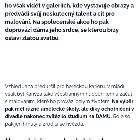
ho však vidět v galeriích, kde vystavuje obrazy a
předvádí svůj neskutečný talent a cit pro
malování. Na společenské akce ho pak
doprovází dáma jeho srdce, se kterou brzy
oslaví zlatou svatbu.
Vzhled Jana předurčil pro hereckou kariéru. V mládí
však byl Kanyza také všestranným hudebníkem a začal
s malováním, které ho provází celým životem.
Na výběr
pak měl různé umělecké školy, ale díky ochotničení v
divadle nakonec zvítězilo studium na DAMU.
Role se
pak jen hrnuly a zrodila se hvězda.