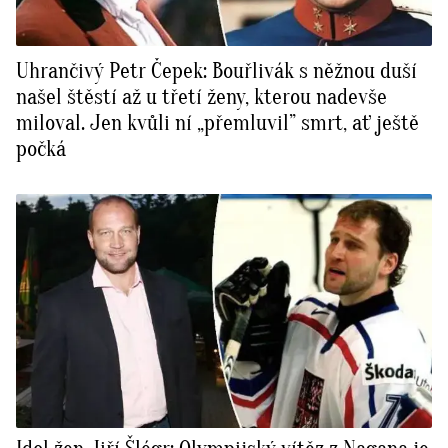
Uhrančivý Petr Čepek: Bouřlivák s něžnou duší
našel štěstí až u třetí ženy, kterou nadevše
miloval. Jen kvůli ní „přemluvil” smrt, ať ještě
počká