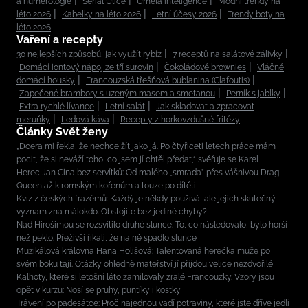
a numerologie
Seriál Ulice
Umělá inteligence
Módní trendy na
léto 2026
Kabelky na léto 2026
Letní účesy 2026
Trendy boty na
léto 2026
Vaření a recepty
30 nejlepších způsobů, jak využít rybíz
7 receptů na salátové zálivky
Domácí iontový nápoj ze tří surovin
Čokoládové brownies
Vláčné
domácí housky
Francouzská třešňová bublanina (Clafoutis)
Zapečené brambory s uzeným masem a smetanou
Perník s jablky
Extra rychlé lívance
Letní salát
Jak skladovat a zpracovat
meruňky
Ledová káva
Recepty z horkovzdušné fritézy
Články Svět ženy
„Dcera mi řekla, že nechce žít jako já. Po čtyřiceti letech práce mám
pocit, že si neváží toho, co jsem jí chtěl předat,“ svěřuje se Karel
Herec Jan Cina bez servítků: Od malého „smrada” přes vášnivou Drag
Queen až k romským kořenům a touze po dítěti
Kvíz z českých frazémů: Každý je někdy používá, ale jejich skutečný
význam zná málokdo. Obstojíte bez jediné chyby?
Nad Hirošimou se rozsvítilo druhé slunce. To, co následovalo, bylo horší
než peklo. Přeživší říkali, že na ně spadlo slunce
Muzikálová královna Hana Holišová: Talentovaná herečka muže po
svém boku tají. Otázky ohledně mateřství jí přijdou velice nezdvořilé
Kalhoty, které si letošní léto zamilovaly zralé Francouzky. Vzory jsou
opět v kurzu: Nosí se pruhy, puntíky i kostky
Trávení po padesátce: Proč najednou vadí potraviny, které jste dříve jedli