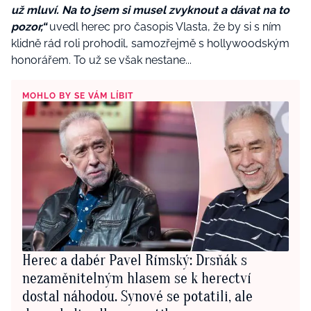
už mluví. Na to jsem si musel zvyknout a dávat na to
pozor,“
uvedl herec pro časopis Vlasta, že by si s ním
klidně rád roli prohodil, samozřejmě s hollywoodským
honorářem. To už se však nestane...
MOHLO BY SE VÁM LÍBIT
Herec a dabér Pavel Rímský: Drsňák s
nezaměnitelným hlasem se k herectví
dostal náhodou. Synové se potatili, ale