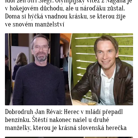
Idol žen Jiří Šlégr: Olympijský vítěz z Nagana je
v hokejovém důchodu, ale u nároďáku zůstal.
Doma si hýčká vnadnou krásku, se kterou žije
ve snovém manželství
Dobrodruh Jan Révai: Herec v mládí přepadl
benzínku. Štěstí nakonec našel u druhé
manželky, kterou je krásná slovenská herečka