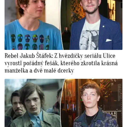
Rebel Jakub Štáfek: Z hvězdičky seriálu Ulice
vyrostl pořádný fešák, kterého zkrotila krásná
manželka a dvě malé dcerky