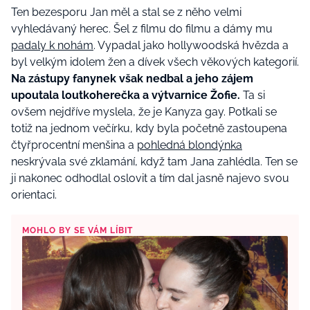
Ten bezesporu Jan měl a stal se z něho velmi
vyhledávaný herec. Šel z filmu do filmu a dámy mu
padaly k nohám
. Vypadal jako hollywoodská hvězda a
byl velkým idolem žen a dívek všech věkových kategorií.
Na zástupy fanynek však nedbal a jeho zájem
upoutala loutkoherečka a výtvarnice Žofie.
Ta si
ovšem nejdříve myslela, že je Kanyza gay. Potkali se
totiž na jednom večírku, kdy byla početně zastoupena
čtyřprocentní menšina a
pohledná blondýnka
neskrývala své zklamání, když tam Jana zahlédla. Ten se
ji nakonec odhodlal oslovit a tím dal jasně najevo svou
orientaci.
MOHLO BY SE VÁM LÍBIT