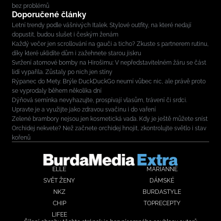
bez problémů
Doporučené články
Letní trendy podle vášnivých Italek. Stylové outfity, na které nedají
dopustit, budou slušet i českým ženám
Každý večer jen scrollování na gauči a ticho? Zkuste s partnerem rutinu,
díky které uklidíte dům i zažehnete starou jiskru
Svržení atomové bomby na Hirošimu: V nepředstavitelném žáru se část
lidí vypařila. Zůstaly po nich jen stíny
Rýpanec do Mety. Brýle DuckDuckGo neumí vůbec nic, ale právě proto
se vyprodaly během několika dní
Dýňová semínka nevyhazujte, prospívají vlasům, trávení či srdci.
Upravte je a využijte jako zdravou svačinu i do vaření
Zelené brambory nejsou jen kosmetická vada. Kdy je ještě můžete sníst
Orchidej nekvete? Než začnete orchidej hnojit, zkontrolujte světlo i stav
kořenů
ELLE
MARIANNE
SVĚT ŽENY
DÁMSKÉ
NKZ
BURDASTYLE
CHIP
TOPRECEPTY
LIFEE