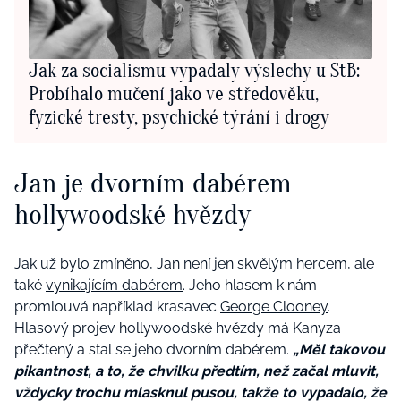
Jak za socialismu vypadaly výslechy u StB:
Probíhalo mučení jako ve středověku,
fyzické tresty, psychické týrání i drogy
Jan je dvorním dabérem
hollywoodské hvězdy
Jak už bylo zmíněno, Jan není jen skvělým hercem, ale
také
vynikajícím dabérem
. Jeho hlasem k nám
promlouvá například krasavec
George Clooney
.
Hlasový projev hollywoodské hvězdy má Kanyza
přečtený a stal se jeho dvorním dabérem.
„Měl takovou
pikantnost, a to, že chvilku předtím, než začal mluvit,
vždycky trochu mlasknul pusou, takže to vypadalo, že