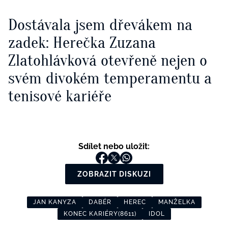
Dostávala jsem dřevákem na
zadek: Herečka Zuzana
Zlatohlávková otevřeně nejen o
svém divokém temperamentu a
tenisové kariéře
Sdílet nebo uložit:
ZOBRAZIT DISKUZI
JAN KANYZA
DABÉR
HEREC
MANŽELKA
KONEC KARIÉRY(8611)
IDOL