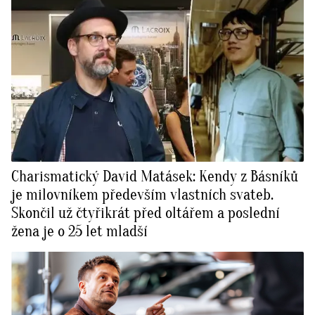
Charismatický David Matásek: Kendy z Básníků
je milovníkem především vlastních svateb.
Skončil už čtyřikrát před oltářem a poslední
žena je o 25 let mladší