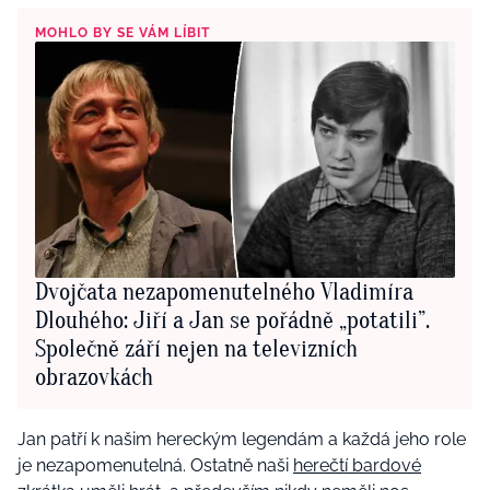
MOHLO BY SE VÁM LÍBIT
Dvojčata nezapomenutelného Vladimíra
Dlouhého: Jiří a Jan se pořádně „potatili”.
Společně září nejen na televizních
obrazovkách
Jan patří k našim hereckým legendám a každá jeho role
je nezapomenutelná. Ostatně naši
herečtí bardové