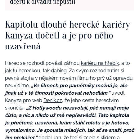
dceru k divadlu nepustil
Kapitolu dlouhé herecké kariéry
Kanyza dočetl a je pro něho
uzavřená
Herec se rozhodl pověsit zářnou
kariéru na hřebík
, a to
jak tu hereckou, tak dabing. Za svým rozhodnutím si
pevně stojí a v nějakém novém filmu ho prý už opravdu
neuvidíme.
„Ve filmech pro pamětníky možná jo, ale
jinak už v té činnosti pokračovat nehodlám,“
uvedl
Kanyza pro web
Denik.cz,
že jeho cesta herectvím
skončila.
„Z Hollywoodu nezavolají, páč nemají moje
číslo, a nic a nikdo už mě nepřesvědčí. Tato kapitola
je přečtená, uzavřená, krám stáhl roletu a je hotovo,
vymalováno. Je spousta mladých, tak ať se snaží, proč
jim překážet,“
dodal Jan, že teď si zcela s klidem a