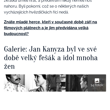
zkrátka uměli hrát, a především nikdy neměli nos
nahoru. Byli pokorní, což se o některých našich
vycházejících hvězdičkách říci nedá.
Znáte mladé herce, kteří v současné době září na
filmových plátnech a je jim předvídána velká
budoucnost?
Galerie: Jan Kanyza byl ve své
době velký fešák a idol mnoha
žen
14 fotek