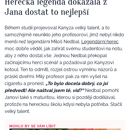
Herecká legenda dokázala z
Jana dostat to nejlepší
Během studií projevoval Kanyza velký talent, a to
samozřejmě neuniklo jeho profesorovi, jímž nebyl nikdo
menší než legendární Miloš Nedbal.
Legendární herec
moc dobře věděl, jak zahrát svému studentovi na notu,
aby z něho dostal vše. Jednou Nedbal překopal
začínajícímu herci scénář a požadoval po Kanyzovi
kotoul. Ten to odmítl, rozjel ostrou výměnu názorů a
práskl dveřmi. Milý profesor pak za ním vyšel na
cigaretu a pronesl:
„To bylo docela dobrý, co jsi
předvedl! Ale naštval jsem tě, viď?“
Nedbal pomohl
Janovi také s maturitou, kterou si později dodělával,
protože na hereckou školu kdysi nebyla potřeba. Stačil
velký talent.
MOHLO BY SE VÁM LÍBIT