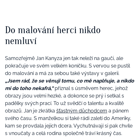
Do malování herci nikdo
nemluví
Samozřejmě Jan Kanyza jen tak neleží na gauči, ale
pokračuje ve svém velkém koníčku. S vervou se pustil
do malování a má za sebou také výstavy v galerii.
„Jsem rád, že se věnuji tomu, co mě naplňuje, a nikdo
mi do toho nekafrá,“
přiznal s úsměvem herec, jehož
obrazy jsou velmi hezké, a dokonce se prý i setkal s
padělky svých prací. To už svědčí o talentu a kvalitě
obrazů. Jan je zkrátka
šťastným důchodcem
a pánem
svého času. S manželkou si také rádi zaletí do Ameriky,
kam se provdala jejich dcera. Vychutnávají si pak chvíle
s vnoučaty a celá rodina společně tráví krásný čas.