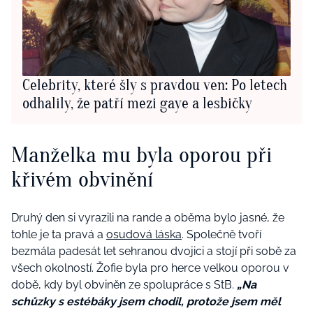
Celebrity, které šly s pravdou ven: Po letech
odhalily, že patří mezi gaye a lesbičky
Manželka mu byla oporou při
křivém obvinění
Druhý den si vyrazili na rande a oběma bylo jasné, že
tohle je ta pravá a
osudová láska
. Společně tvoří
bezmála padesát let sehranou dvojici a stojí při sobě za
všech okolností. Žofie byla pro herce velkou oporou v
době, kdy byl obviněn ze spolupráce s StB.
„Na
schůzky s estébáky jsem chodil, protože jsem měl