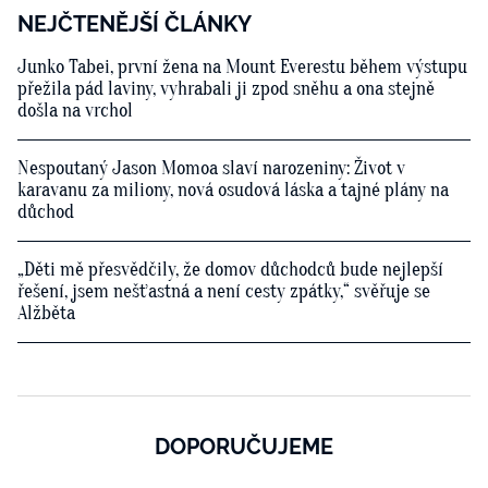
NEJČTENĚJŠÍ ČLÁNKY
Junko Tabei, první žena na Mount Everestu během výstupu
přežila pád laviny, vyhrabali ji zpod sněhu a ona stejně
došla na vrchol
Nespoutaný Jason Momoa slaví narozeniny: Život v
karavanu za miliony, nová osudová láska a tajné plány na
důchod
„Děti mě přesvědčily, že domov důchodců bude nejlepší
řešení, jsem nešťastná a není cesty zpátky,“ svěřuje se
Alžběta
DOPORUČUJEME