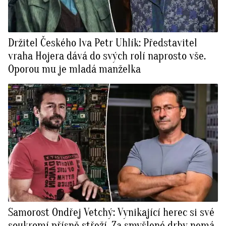
Držitel Českého lva Petr Uhlík: Představitel
vraha Hojera dává do svých rolí naprosto vše.
Oporou mu je mladá manželka
Samorost Ondřej Vetchý: Vynikající herec si své
soukromí přísně střeží. Za smyšlené drby nemá