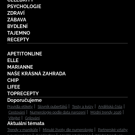
PSYCHOLOGIE
ZDRAVÍ
ZÁBAVA
BYDLENÍ
TAJEMNO
RECEPTY
APETITONLINE
ELLE
MARIANNE
NAŠE KRÁSNÁ ZAHRADA
CHIP
LIFEE
TOPRECEPTY
Doporučujeme
Pravidla etikety
Slovník puberťáků
Testy a kvízy
Andělská čísla
Cestování
Numerologie podle data narození
Módní trendy 2026
Vítejte!
Grilování
Aktuální témata
Trendy v manikúře
Minulé životy dle numerologie
Partnerské vztahy