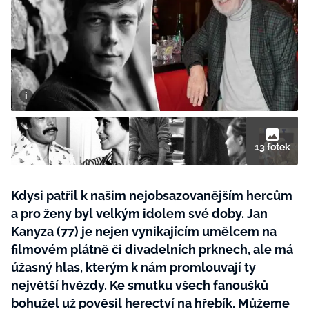
BurdaMedia
Tvoření
Extra
SVĚT ŽENY - 599 KČ
Rady a tipy
ROČNÍ PŘEDPLATNÉ SVĚT ŽENY +
SADA PRODUKTŮ MANA (10 ks)
13 fotek
Kdysi patřil k našim nejobsazovanějším hercům
a pro ženy byl velkým idolem své doby. Jan
Kanyza (77) je nejen vynikajícím umělcem na
filmovém plátně či divadelních prknech, ale má
úžasný hlas, kterým k nám promlouvají ty
největší hvězdy. Ke smutku všech fanoušků
bohužel už pověsil herectví na hřebík. Můžeme