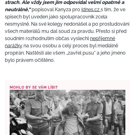
strach. Ale vždy jsem jim odpovídal velmi opatrně a
neutrálně,“
popisoval Kanyza pro
Idnes.cz
s tím, že ve
spisech byl uveden jako spolupracovník zcela
nesmyslně. Na své kolegy nedonášel a po prostudování
všech materiálů mu dal soud za pravdu. Přesto si před
soudním rozhodnutím občas vyslechl
nepříjemné
narážky
na svou osobu a celý proces byl mediálně
propírán. Naštěstí ale všem „zavřel pusu“ a jeho jméno
bylo právem očištěno.
MOHLO BY SE VÁM LÍBIT