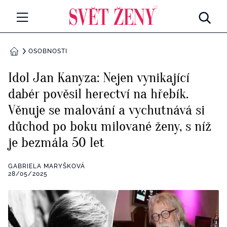
Svetzeny.cz
MÓDA A KRÁSA
OSOBNOSTI
DOMŮ
CELEBRITY
Idol Jan Kanyza: Nejen vynikající
Všechny kategorie
dabér pověsil herectví na hřebík.
RETROHUBKY
Věnuje se malování a vychutnává si
Rozhovory
PSYCHOLOGIE
důchod po boku milované ženy, s níž
je bezmála 50 let
Všechny kategorie
ZDRAVÍ
Seberozvoj
GABRIELA MARYŠKOVÁ
Všechny kategorie
28/05/2025
ZÁBAVA
Životní styl
Všechny kategorie
BYDLENÍ
Testy a kvízy
Všechny kategorie