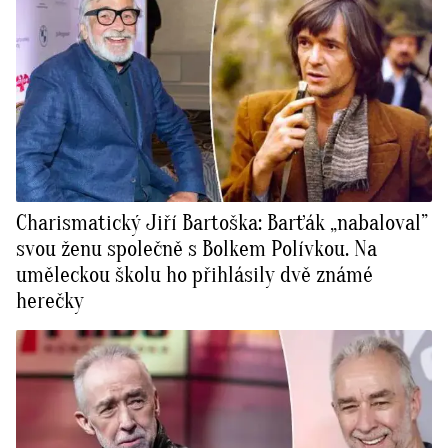
Charismatický Jiří Bartoška: Barťák „nabaloval”
svou ženu společně s Bolkem Polívkou. Na
uměleckou školu ho přihlásily dvě známé
herečky