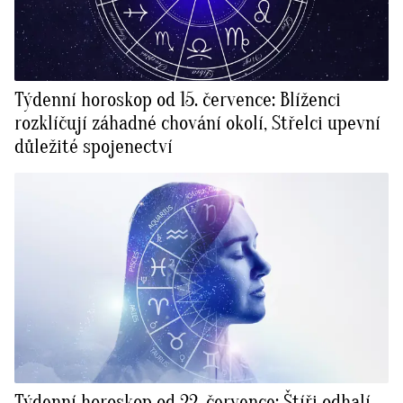
Týdenní horoskop od 15. července: Blíženci
rozklíčují záhadné chování okolí, Střelci upevní
důležité spojenectví
Týdenní horoskop od 22. července: Štíři odhalí