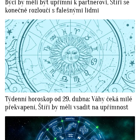
Býci by měli být upřímní k partnerovi, Štíři se
konečně rozloučí s falešnými lidmi
Týdenní horoskop od 29. dubna: Váhy čeká milé
překvapení, Štíři by měli vsadit na upřímnost