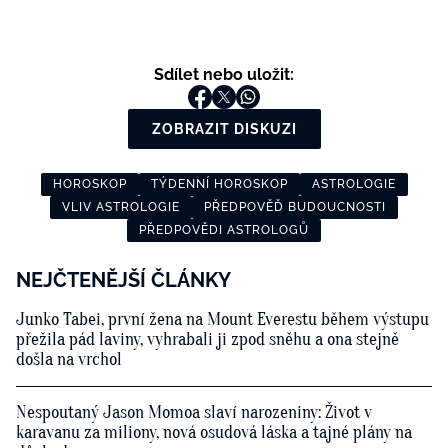
Sdílet nebo uložit:
ZOBRAZIT DISKUZI
HOROSKOP
TÝDENNÍ HOROSKOP
ASTROLOGIE
VLIV ASTROLOGIE
PŘEDPOVĚĎ BUDOUCNOSTI
PŘEDPOVĚDI ASTROLOGŮ
NEJČTENĚJŠÍ ČLÁNKY
Junko Tabei, první žena na Mount Everestu během výstupu
přežila pád laviny, vyhrabali ji zpod sněhu a ona stejně
došla na vrchol
Nespoutaný Jason Momoa slaví narozeniny: Život v
karavanu za miliony, nová osudová láska a tajné plány na