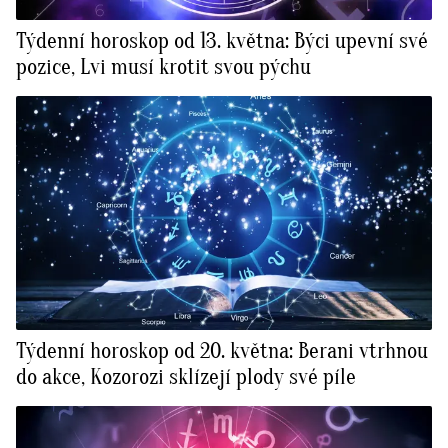
Týdenní horoskop od 13. května: Býci upevní své
pozice, Lvi musí krotit svou pýchu
Týdenní horoskop od 20. května: Berani vtrhnou
do akce, Kozorozi sklízejí plody své píle