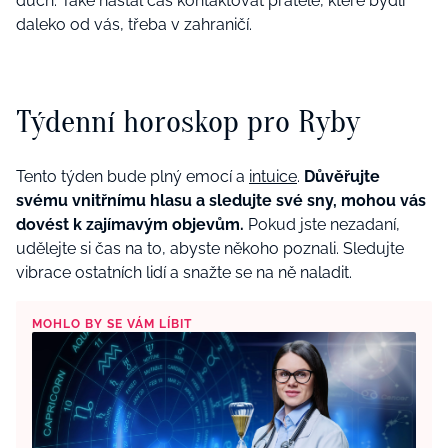
duch. Také nastal čas kontaktovat přátele, které bydlí
daleko od vás, třeba v zahraničí.
Týdenní horoskop pro Ryby
Tento týden bude plný emocí a
intuice
.
Důvěřujte
svému vnitřnímu hlasu a sledujte své sny, mohou vás
dovést k zajímavým objevům.
Pokud jste nezadaní,
udělejte si čas na to, abyste někoho poznali. Sledujte
vibrace ostatních lidí a snažte se na ně naladit.
MOHLO BY SE VÁM LÍBIT