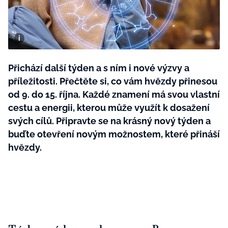
BurdaMedia
Tvoření
Extra
SVĚT ŽENY - 599 KČ
Rady a tipy
ROČNÍ PŘEDPLATNÉ SVĚT ŽENY +
SADA PRODUKTŮ MANA (10 ks)
Přichází další týden a s ním i nové výzvy a
příležitosti. Přečtěte si, co vám hvězdy přinesou
od 9. do 15. října. Každé znamení má svou vlastní
cestu a energii, kterou může využít k dosažení
svých cílů. Připravte se na krásný nový týden a
buďte otevření novým možnostem, které přináší
hvězdy.