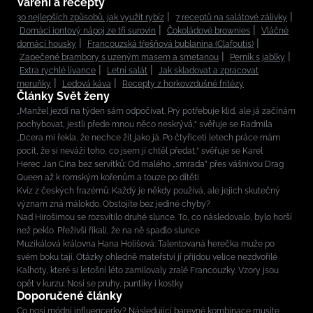
Vaření a recepty
30 nejlepších způsobů, jak využít rybíz
7 receptů na salátové zálivky
Domácí iontový nápoj ze tří surovin
Čokoládové brownies
Vláčné
domácí housky
Francouzská třešňová bublanina (Clafoutis)
Zapečené brambory s uzeným masem a smetanou
Perník s jablky
Extra rychlé lívance
Letní salát
Jak skladovat a zpracovat
meruňky
Ledová káva
Recepty z horkovzdušné fritézy
Články Svět ženy
„Manžel jezdí na týden sám odpočívat. Prý potřebuje klid, ale já začínám
pochybovat, jestli přede mnou něco neskrývá,“ svěřuje se Radmila
„Dcera mi řekla, že nechce žít jako já. Po čtyřiceti letech práce mám
pocit, že si neváží toho, co jsem jí chtěl předat,“ svěřuje se Karel
Herec Jan Cina bez servítků: Od malého „smrada” přes vášnivou Drag
Queen až k romským kořenům a touze po dítěti
Kvíz z českých frazémů: Každý je někdy používá, ale jejich skutečný
význam zná málokdo. Obstojíte bez jediné chyby?
Nad Hirošimou se rozsvítilo druhé slunce. To, co následovalo, bylo horší
než peklo. Přeživší říkali, že na ně spadlo slunce
Muzikálová královna Hana Holišová: Talentovaná herečka muže po
svém boku tají. Otázky ohledně mateřství jí přijdou velice nezdvořilé
Kalhoty, které si letošní léto zamilovaly zralé Francouzky. Vzory jsou
opět v kurzu: Nosí se pruhy, puntíky i kostky
Doporučené články
Co nosí módní influencerky? Následující barevné kombinace musíte