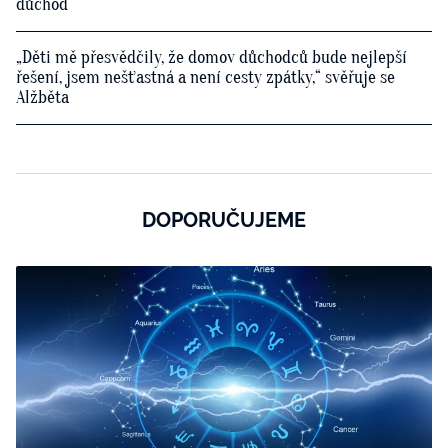
důchod
„Děti mě přesvědčily, že domov důchodců bude nejlepší
řešení, jsem nešťastná a není cesty zpátky,“ svěřuje se
Alžběta
DOPORUČUJEME