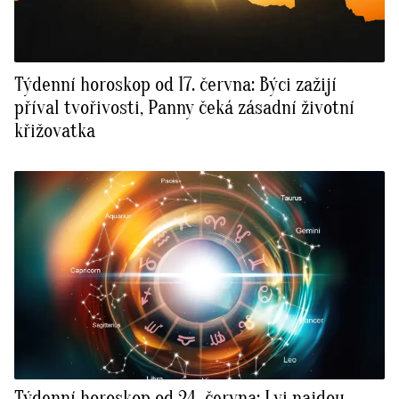
Týdenní horoskop od 17. června: Býci zažijí
příval tvořivosti, Panny čeká zásadní životní
křižovatka
Týdenní horoskop od 24. června: Lvi najdou