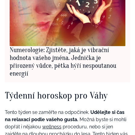
Numerologie: Zjistěte, jaká je vibrační
hodnota vašeho jména. Jednička je
přirozený vůdce, pětka hýří nespoutanou
energií
Týdenní horoskop pro Váhy
Tento týden se zaměřte na odpočinek.
Udělejte si čas
na relaxaci podle vašeho gusta.
Možná byste si mohli
dopřát i nějakou
wellness
proceduru, nebo si jen
zajděte na dlouhou procházku do lesa. Tento týden vás