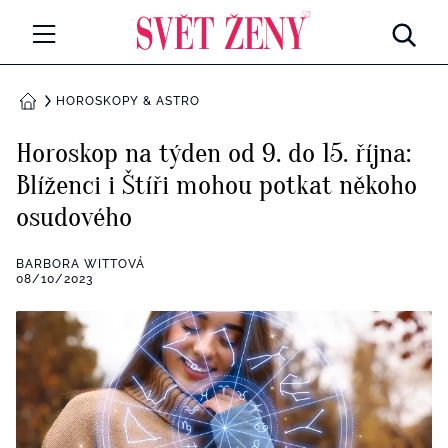
Svetzeny.cz
MÓDA A KRÁSA
HOROSKOPY & ASTRO
DOMŮ
CELEBRITY
Horoskop na týden od 9. do 15. října:
Všechny kategorie
Blíženci i Štíři mohou potkat někoho
RETROHUBKY
osudového
Rozhovory
PSYCHOLOGIE
BARBORA WITTOVÁ
Všechny kategorie
08/10/2023
ZDRAVÍ
Seberozvoj
Všechny kategorie
ZÁBAVA
Životní styl
Všechny kategorie
BYDLENÍ
Testy a kvízy
Všechny kategorie