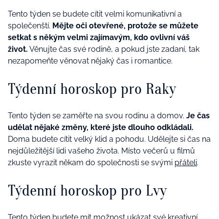
Tento týden se budete cítit velmi komunikativní a
společenští.
Mějte oči otevřené, protože se můžete
setkat s někým velmi zajímavým, kdo ovlivní váš
život.
Věnujte čas své rodině, a pokud jste zadaní, tak
nezapomeňte věnovat nějaký čas i romantice.
Týdenní horoskop pro Raky
Tento týden se zaměřte na svou rodinu a domov.
Je čas
udělat nějaké změny, které jste dlouho odkládali.
Doma budete cítit velký klid a pohodu. Udělejte si čas na
nejdůležitější lidi vašeho života. Místo večerů u filmů
zkuste vyrazit někam do společnosti se svými
přáteli
.
Týdenní horoskop pro Lvy
Tento týden budete mít možnost ukázat své kreativní