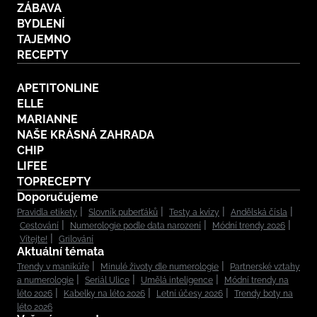
ZÁBAVA
BYDLENÍ
TAJEMNO
RECEPTY
APETITONLINE
ELLE
MARIANNE
NAŠE KRÁSNÁ ZAHRADA
CHIP
LIFEE
TOPRECEPTY
Doporučujeme
Pravidla etikety
Slovník puberťáků
Testy a kvízy
Andělská čísla
Cestování
Numerologie podle data narození
Módní trendy 2026
Vítejte!
Grilování
Aktuální témata
Trendy v manikúře
Minulé životy dle numerologie
Partnerské vztahy
a numerologie
Seriál Ulice
Umělá inteligence
Módní trendy na
léto 2026
Kabelky na léto 2026
Letní účesy 2026
Trendy boty na
léto 2026